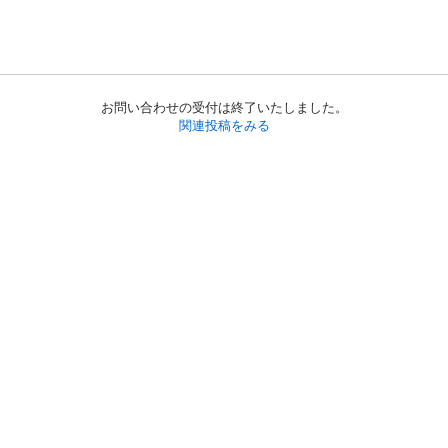
お問い合わせの受付は終了いたしました。
関連投稿をみる
初めての方へ
利用規約
プライバシーポリシー
プライバシー・ステートメント
健全化に資する運用方針
お問い合わせ
運営会社
サイトマップ
ご利用ガイド
フリーワードで探す
PC版で表示
都道府県選択
特定商取引法の表示
利用者情報の外部送信について