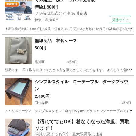
時給1,900円
フジ技研株式会社 神奈川支店
神奈川県 藤沢市
提携サイト
★新年度時給UP1,900円／残業・深夜2,375円 更に3か月毎に12万円の奨励金を含む
神奈川
藤沢市
その他
無印良品 衣装ケース
500円
品川区
8月9日
新品です。 早く取りに来てくださる方を優先させていただきます。 よろしくお願いし
東京
品川区
収納家具
無印良品
シンプルスタイル ローテーブル ダークブラウ
ン
2,400円
国分寺駅
8月9日
アイリスオーヤマ シンプルスタイル SimpleStyleの ガラスセンターテーブルです。
東京
国分寺市
国分寺駅
テーブル
ロー
【汚れててもOK】着なくなった洋服、買取
ります！
状態が悪くてもOK！最大限買取します