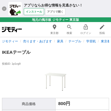
アプリならお得な情報を見逃さない！
インストール
アプリで開く
地元の掲示板 ジモティー 東京版
東京都
検索
ログイン
投稿
ジモティー
売ります・あげます
家具
テーブル
学習机
東京都
IKEAテーブル
投稿ID: 1p1vg9
800円
商品価格