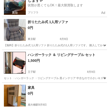
します✨
状態が悪くてもOK！最大限買取します
プリフラ
Ad
折りたたみ式 1人用ソファ
0円
東京駅
8月9日
【無料】折りたたみ式 1人用ソファ 折りたたみ式の1人用ソファです。 購入してから
東京
中央区
東京駅
ソファ
ハンガーラック ＆ リビングテーブル セット
1,500円
王子駅
8月9日
セット ・ハンガーラック ・リビングテーブル 黒インテリア 中古なので小さいキズ等
東京
北区
王子駅
家具
家具
0円
扇大橋駅
8月9日