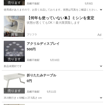
売ります
高幡不動駅
5月9日
使用感がありますので、お安く出品しております。状態は写真をご確認ください。 そ
東京
日野市
高幡不動駅
ソファ
リクライニング
【何年も使っていない🧵】ミシンを査定
状態が悪くてもOK！最大限買取します
プリフラ
Ad
アクリルディスプレイ
500円
売ります
高幡不動駅
5月10日
新品未開封です
東京
日野市
高幡不動駅
収納家具
アクリル
折りたたみテーブル
0円
売ります
高幡不動駅
5月11日
35.8奥行き x 68幅 x 27.5高さ cm