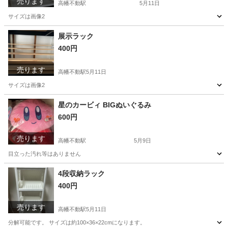
売ります
高幡不動駅
5月11日
サイズは画像2
東京
日野市
高幡不動駅
収納家具
ラック
展示ラック
400円
売ります
高幡不動駅
5月11日
サイズは画像2
東京
日野市
高幡不動駅
収納家具
ラック
星のカービィ BIGぬいぐるみ
600円
売ります
高幡不動駅
5月9日
目立った汚れ等はありません
東京
日野市
高幡不動駅
おもちゃ
星のカービィ
4段収納ラック
400円
売ります
高幡不動駅
5月11日
分解可能です。 サイズは約100×36×22cmになります。