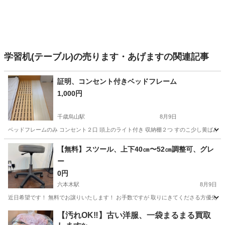
学習机(テーブル)の売ります・あげますの関連記事
証明、コンセント付きベッドフレーム
1,000円
千歳烏山駅
8月9日
ベッドフレームのみ コンセント２口 頭上のライト付き 収納棚２つ すのこ少し黄ばみあり
東京
世田谷区
千歳烏山駅
ベッド
【無料】スツール、上下40㎝〜52㎝調整可、グレ
ー
0円
六本木駅
8月9日
近日希望です！ 無料でお譲りいたします！ お手数ですが 取りにきてくださる方優先とさせ
東京
港区
六本木駅
椅子
上げ下げ
【汚れOK‼️】古い洋服、一袋まるまる買取