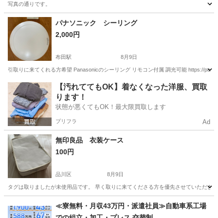
写真の通りです。
東京
足立区
扇大橋駅
家具
パナソニック シーリング
2,000円
布田駅
8月9日
引取りに来てくれる方希望 Panasonicのシーリング リモコン付属 調光可能 https://panasonic.jp/l
東京
調布市
布田駅
照明器具
【汚れててもOK】着なくなった洋服、買取
ります！
状態が悪くてもOK！最大限買取します
プリフラ
Ad
無印良品 衣装ケース
100円
品川区
8月9日
タグは取りましたが未使用品です。 早く取りに来てくださる方を優先させていただきま
東京
品川区
収納家具
≪寮無料・月収43万円・派遣社員≫自動車系工場
での組立・加工・プレス 交替制