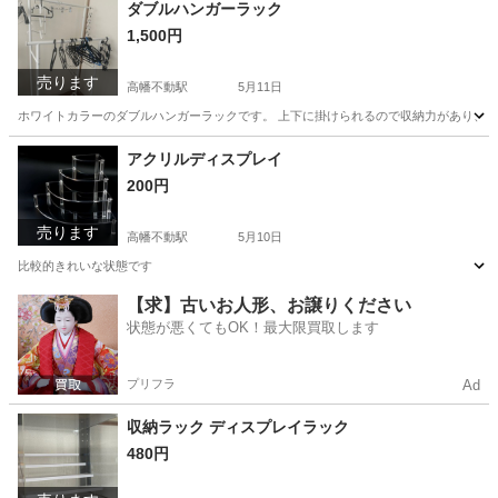
東京
日野市
高幡不動駅
テーブル
折りたたみ
ダブルハンガーラック
1,500円
売ります
高幡不動駅
5月11日
ホワイトカラーのダブルハンガーラックです。 上下に掛けられるので収納力があり、洋
東京
日野市
高幡不動駅
収納家具
状態
アクリルディスプレイ
200円
売ります
高幡不動駅
5月10日
比較的きれいな状態です
東京
日野市
高幡不動駅
収納家具
アクリル
【求】古いお人形、お譲りください
状態が悪くてもOK！最大限買取します
プリフラ
Ad
収納ラック ディスプレイラック
480円