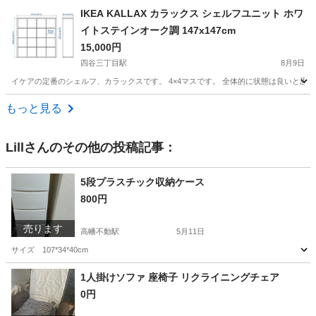
東京
品川区
戸越銀座駅
ベッド
IKEA KALLAX カラックス シェルフユニット ホワ
イトステインオーク調 147x147cm
15,000円
四谷三丁目駅
8月9日
イケアの定番のシェルフ、カラックスです。 4×4マスです。 全体的に状態は良いと
東京
新宿区
四谷三丁目駅
収納家具
もっと見る
Lill
さんのその他の投稿記事：
5段プラスチック収納ケース
800円
売ります
高幡不動駅
5月11日
サイズ 107*34*40cm
東京
日野市
高幡不動駅
収納家具
プラスチック
1人掛けソファ 座椅子 リクライニングチェア
0円