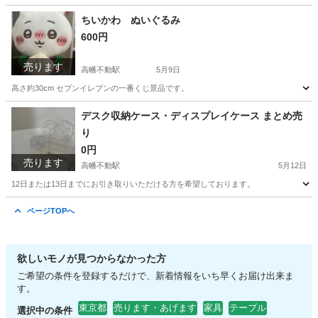
東京
日野市
高幡不動駅
収納家具
ラック
ちいかわ ぬいぐるみ
600円
売ります
高幡不動駅
5月9日
高さ約30cm セブンイレブンの一番くじ景品です。
東京
日野市
高幡不動駅
おもちゃ
ちい
デスク収納ケース・ディスプレイケース まとめ売
り
0円
売ります
高幡不動駅
5月12日
12日または13日までにお引き取りいただける方を希望しております。
東京
日野市
高幡不動駅
収納家具
ケース
ページTOPへ
欲しいモノが見つからなかった方
ご希望の条件を登録するだけで、新着情報をいち早くお届け出来ま
す。
東京都
売ります・あげます
家具
テーブル
選択中の条件