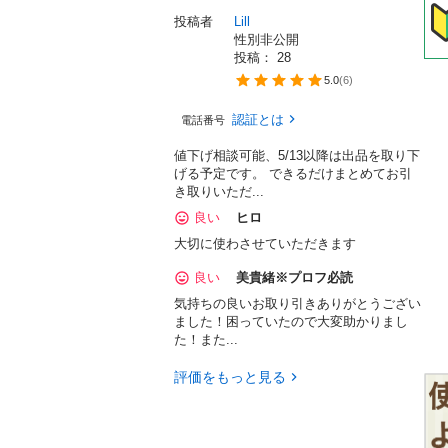
投稿者
Lill
性別非公開
投稿： 
28
5.0
(
6
)
認証とは
電話番号
値下げ相談可能、5/13以降は出品を取り下
げる予定です。 できるだけまとめてお引
き取りいただ...
良い
ヒロ
大切に使わさせていただきます
良い
美貴緒※プロフ必読
気持ちの良いお取り引きありがとうござい
ました！困っていたので大変助かりまし
た！また...
評価をもっと見る