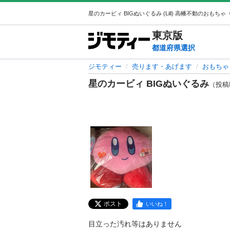
東京
版
都道府県選択
ジモティー
売ります・あげます
おもちゃ
星のカービィ BIGぬいぐるみ
（投稿ID
ポスト
いいね！
目立った汚れ等はありません