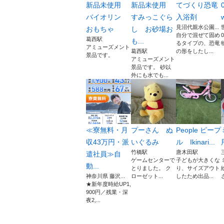
新品未使用
新品未使用
てづくり恐竜
バイオリン
すみっこぐら
入浴剤
見沼代親水公園...
おもちゃ
し お砂場お
自分で混ぜて固め
0
葛西駅
も...
るタイプの、恐竜
物
アミューズメント
葛西駅
の形をしたし...
景品です。
アミューズメント
景品です。 砂以
外にも水でも...
≪寮無料・月
プーさん ぬ
People ピープ
収43万円・派
いぐるみ
ル Ikinari...
竹橋駅
唐木田駅
遣社員≫自
ゲームセンターで
子どもが大きくな
動...
とりました。 ク
り、サイズアウト
神奈川県 藤沢...
ローゼット...
したため出品...
★新年度時給UP1,
900円／残業・深
夜2,...