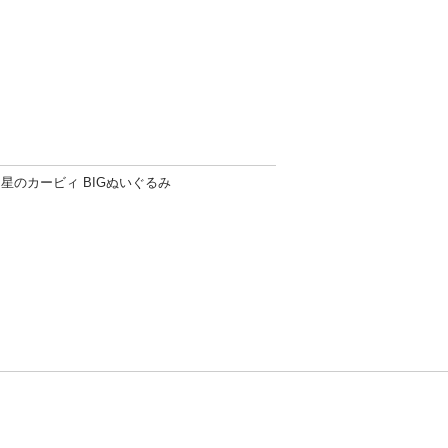
星のカービィ BIGぬいぐるみ
方針
お問い合わせ
者情報の外部送信について