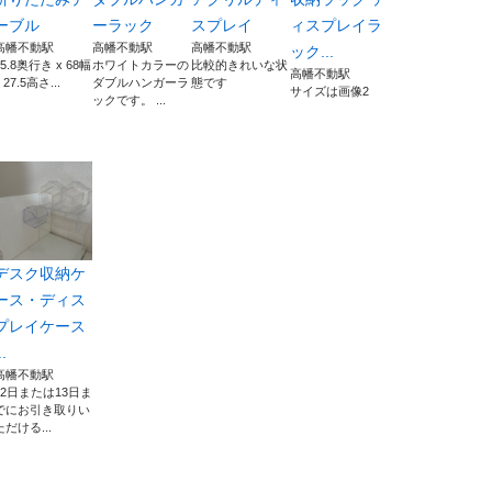
ーブル
ーラック
スプレイ
ィスプレイラ
高幡不動駅
高幡不動駅
高幡不動駅
ック...
35.8奥行き x 68幅
ホワイトカラーの
比較的きれいな状
高幡不動駅
 27.5高さ...
ダブルハンガーラ
態です
サイズは画像2
ックです。 ...
デスク収納ケ
ース・ディス
プレイケース
..
高幡不動駅
12日または13日ま
でにお引き取りい
ただける...