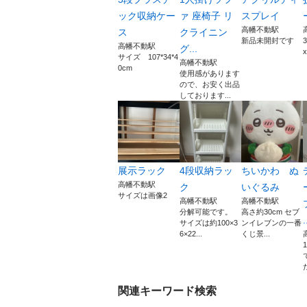
ック収納ケー
ァ 座椅子 リ
スプレイ
高幡不動駅
ス
クライニン
新品未開封です
高幡不動駅
グ...
x
サイズ 107*34*4
高幡不動駅
0cm
使用感があります
ので、お安く出品
しております...
展示ラック
4段収納ラッ
ちいかわ ぬ
高幡不動駅
ク
いぐるみ
サイズは画像2
高幡不動駅
高幡不動駅
分解可能です。
高さ約30cm セブ
.
サイズは約100×3
ンイレブンの一番
6×22...
くじ景...
関連キーワード検索