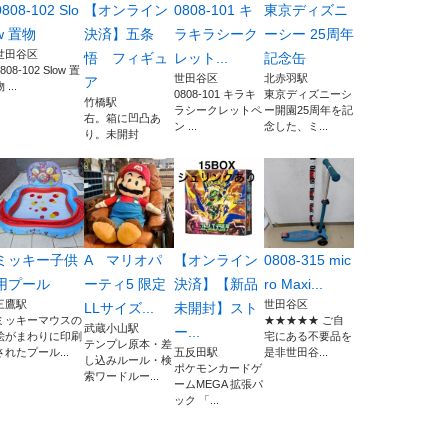
0808-102 Slo
【オンライン
0808-101 キ
東京ディズニ
w 置物
決済】五条
ラキラシーク
ーシー 25周年
世田谷区
悟 フィギュ
レット...
記念缶
808-102 Slow 置
世田谷区
北赤羽駅
ア
 ...
0808-101 キラキ
東京ディズニーシ
竹橋駅
ラシークレットペ
ー開園25周年を記
右。箱に凹凸あ
ン ...
念した、ミ...
り。未開封
ミッキー子供
A マリオパ
【オンライン
0808-315 mic
用プール
ーティ5 限定
決済】【新品
ro Maxi...
三鷹駅
世田谷区
LLサイズ...
未開封】スト
ミッキーマウスの
★★★★★ ご自
武蔵小山駅
ー...
絵がまわりに印刷
宅にある不要品を
テンプレ原本・差
されたプール...
五反田駅
是非世田谷...
し込みルール・検
ポケモンカードゲ
索ワードルー...
ームMEGA 拡張パ
ック 「...