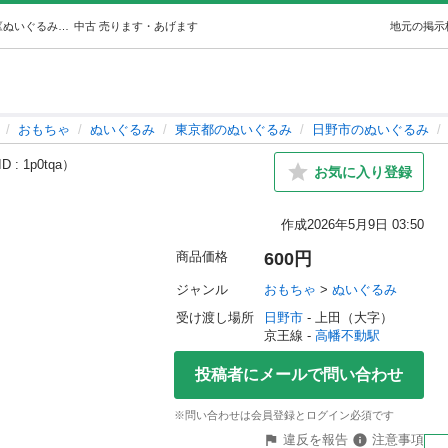
星のカービィ BIGぬいぐるみ (Lill) 高幡不動のおもちゃ《ぬいぐるみ》の中古あげます・譲ります｜ジモティーで不用品の処分
中古
売ります・あげます
地元の掲示
おもちゃ
ぬいぐるみ
東京都のぬいぐるみ
日野市のぬいぐるみ
 : 1p0tqa）
お気に入り登録
作成
2026年5月9日 03:50
商品価格
600円
ジャンル
おもちゃ
 > 
ぬいぐるみ
受け渡し場所
日野市
 - 上田（大字）
京王線 - 
高幡不動駅
投稿者にメールで問い合わせ
※問い合わせは会員登録とログイン必須です
違反を報告
注意事項