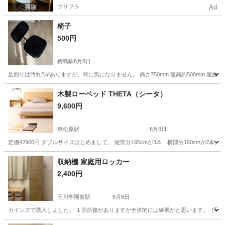
プリフラ
Ad
椅子
500円
梅島駅
8月8日
足回りは汚れ?がありますが、特に気になりません。 高さ750mm 座高約500mm 座面幅4
東京
足立区
梅島駅
椅子
木製ローベッド THETA（シータ）
9,600円
東松原駅
8月8日
定価42900円 ダブルサイズはじめまして。 縦部分195cmが3本、横部分160cmが
東京
世田谷区
東松原駅
ベッド
収納棚 家庭用ロッカー
2,400円
玉川学園前駅
8月8日
カインズで購入しました。 １箇所傷がありますが全体的には綺麗かと思います。（写真5