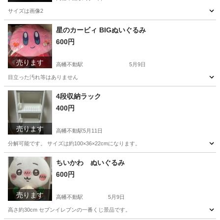
サイズは画像2
東京
日野市
高幡不動駅
収納家具
ラック
星のカービィ BIGぬいぐるみ
600円
売ります
高幡不動駅
5月9日
目立った汚れ等はありません
東京
日野市
高幡不動駅
おもちゃ
星のカービィ
4段収納ラック
400円
売ります
高幡不動駅
5月11日
分解可能です。 サイズは約100×36×22cmになります。
東京
日野市
高幡不動駅
収納家具
ラック
ちいかわ ぬいぐるみ
600円
売ります
高幡不動駅
5月9日
高さ約30cm セブンイレブンの一番くじ景品です。