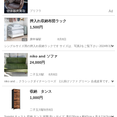
プリフラ
Ad
押入れ収納布団ラック
1,500円
庚申塚駅
8月8日
シングルサイズ用の押入れ収納ラックです サイズは、写真2をご覧下さい 2024年3月
東京
豊島区
庚申塚駅
収納家具
niko and ソファ
24,000円
二子玉川駅
8月8日
niko and ... クラシックダイナーシリーズ 2人掛けソファ グリーン 合成皮革で
東京
世田谷区
二子玉川駅
ソファ
niko
収納 タンス
1,000円
二子玉川駅
8月8日
Somdot チェスト 収納 タンス 状態:良い サイズ: 奥行30cm x 幅42cm x 高さ114.5c