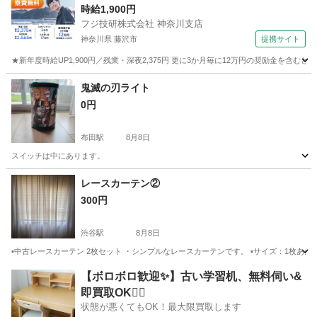
時給1,900円
フジ技研株式会社 神奈川支店
神奈川県 藤沢市
提携サイト
★新年度時給UP1,900円／残業・深夜2,375円 更に3か月毎に12万円の奨励金を含む
神奈川
藤沢市
その他
鬼滅の刃ライト
0円
布田駅
8月8日
スイッチは中にあります。
東京
調布市
布田駅
インテリア雑貨/小物
鬼滅の刃
レースカーテン②
300円
渋谷駅
8月8日
▪️中古レースカーテン 2枚セット ・シンプルなレースカーテンです。 ▪️サイズ：1枚あたり…約 
東京
渋谷区
渋谷駅
カーテン、ブラインド
カーテン
【ボロボロ歓迎✨】古い学習机、無料伺い&
即買取OK🙆‍♀️
状態が悪くてもOK！最大限買取します