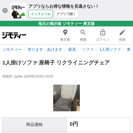
アプリならお得な情報を見逃さない！
インストール
アプリで開く
地元の掲示板 ジモティー 東京版
東京都
検索
ログイン
投稿
ジモティー
売ります・あげます
家具
ソファ
1人用ソファ
東
1人掛けソファ 座椅子 リクライニングチェア
投稿ID: 1p0tte
2026年5月9日 03:53
0円
商品価格