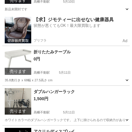
売ります
高幡不動駅
5月10日
新品未開封です
東京
日野市
高幡不動駅
収納家具
アクリル
【求】ジモティーに出せない健康器具
状態が悪くてもOK！最大限買取します
プリフラ
Ad
折りたたみテーブル
0円
売ります
高幡不動駅
5月11日
35.8奥行き x 68幅 x 27.5高さ cm
東京
日野市
高幡不動駅
テーブル
折りたたみ
ダブルハンガーラック
1,500円
売ります
高幡不動駅
5月11日
ホワイトカラーのダブルハンガーラックです。 上下に掛けられるので収納力があり、洋
東京
日野市
高幡不動駅
収納家具
状態
アクリルディスプレイ