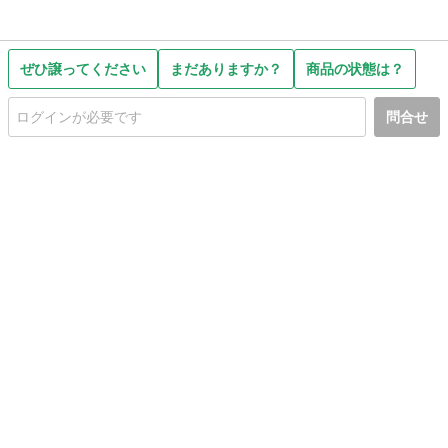
ぜひ譲ってください
まだありますか？
商品の状態は？
問合せ
初めての方へ
利用規約
プライバシーポリシー
プライバシー・ステートメント
健全化に資する運用方針
お問い合わせ
運営会社
サイトマップ
ご利用ガイド
フリーワードで探す
PC版で表示
都道府県選択
特定商取引法の表示
利用者情報の外部送信について