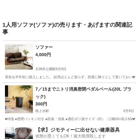
1人用ソファ(ソファ)の売ります・あげますの関連記
事
ソファー
4,000円
石神井公園駅
8月8日
茶色を半年前に購入しました。 結局ほとんど座らず、部屋に飾りとして置いておいたよ
東京
練馬区
石神井公園駅
ソファ
7／15までニトリ消臭密閉ペダルペール(20L ブラ
ック)
300円
桜上水駅
8月8日
■特徴 ●密閉パッキン付き ●防臭・消臭 ●適応ポリ袋サイズ（約）：口幅50×高さ60cm 以上 ■
東京
世田谷区
桜上水駅
寝具
【求】ジモティーに出せない健康器具
状態が悪くてもOK！最大限買取します