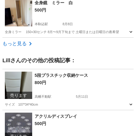
東京
町田市
玉川学園前駅
収納家具
全身鏡 ミラー 白
500円
本駒込駅
8月8日
全身ミラー 150×30センチ 8月〜9月下旬まで 土曜日または日曜日の夜希望
東京
文京区
本駒込駅
ミラー/鏡
ミラー
もっと見る
Lill
さんのその他の投稿記事：
5段プラスチック収納ケース
800円
売ります
高幡不動駅
5月11日
サイズ 107*34*40cm
東京
日野市
高幡不動駅
収納家具
プラスチック
アクリルディスプレイ
500円