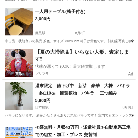
東京
世田谷区
二子玉川駅
収納家具
一人用テーブル(椅子付き)
3,000円
目黒駅
8月8日
中古品、状態良いの美品 茶色、サイズ: 80x80cm 椅子は黄色です。 詳細歯写真ご参
東京
目黒区
目黒駅
テーブル
一人
【夏の大掃除🧹】いらない人形、査定しま
す❗️
状態が悪くてもOK！最大限買取します
プリフラ
Ad
週末限定 値下げ中 新芽 豪華 大株 パキラ
約110㎝ 観葉植物 パキラ 三つ編み
5,800円
日本橋駅
8月8日
パキラになります。 新芽がたくさんあり元気なパキラです！ 室内でもエントランスに
東京
中央区
日本橋駅
インテリア雑貨/小物
パキラ
≪寮無料・月収43万円・派遣社員≫自動車系工場
での組立・加工・プレス 交替制