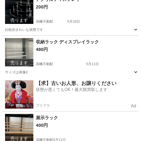
200円
売ります
高幡不動駅
5月10日
比較的きれいな状態です
東京
日野市
高幡不動駅
収納家具
アクリル
収納ラック ディスプレイラック
480円
売ります
高幡不動駅
5月11日
サイズは画像2
東京
日野市
高幡不動駅
収納家具
ラック
【求】古いお人形、お譲りください
状態が悪くてもOK！最大限買取します
プリフラ
Ad
展示ラック
400円
売ります
高幡不動駅
5月11日