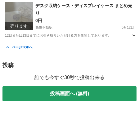
東京
日野市
高幡不動駅
おもちゃ
ちい
デスク収納ケース・ディスプレイケース まとめ売
り
0円
売ります
高幡不動駅
5月12日
12日または13日までにお引き取りいただける方を希望しております。
東京
日野市
高幡不動駅
収納家具
ケース
ページTOPへ
投稿
誰でも今すぐ30秒で投稿出来る
投稿画面へ (無料)