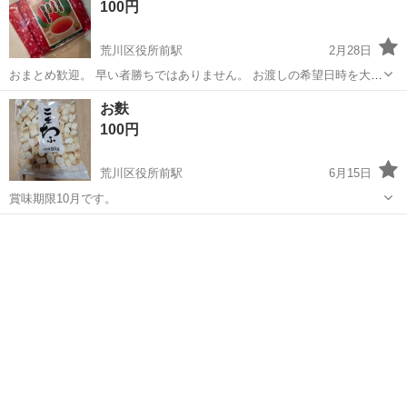
100円
荒川区役所前駅
2月28日
おまとめ歓迎。 早い者勝ちではありません。 お渡しの希望日時を大雑
把で良いので教えてください。 （主に合わせます、は辞めてくださ
東京
荒川区
荒川区役所前駅
食品
大葉
お麩
い） 持病がありますので、プロフィール一読お願いします☺︎
100円
荒川区役所前駅
6月15日
賞味期限10月です。
東京
荒川区
荒川区役所前駅
食品
賞味期限