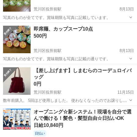
荒川区役所前駅
8月13日
写真のものが全てです。賞味期限も写真に記載しています。
東京
荒川区
荒川区役所前駅
食品
賞味期限
即席麺、カップスープ10点
500円
荒川区役所前駅
8月13日
写真のものが全てです。賞味期限も写真に記載の通りです。
東京
荒川区
荒川区役所前駅
食品
賞味期限
【差し上げます】しまむらのコーデュロイバ
ッグ
0円
荒川区役所前駅
11月15日
数年前購入。 5回ほど使用しました。 使わなくなったのでお譲りしま
す。 汚れ、スレなどはありません。 初めましてのかた、プロフィール
東京
荒川区
荒川区役所前駅
食品
しまむら
オープニング☆新システム！現場を自分で選
一読お願いします☺︎
んで働ける！髪色・髪型自由☆日払いOK
日給10,840円
日払い