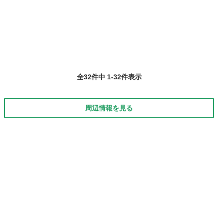
東京
荒川区
荒川区役所前駅
食品
賞味期限
全32件中 1-32件表示
周辺情報を見る