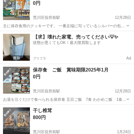
0円
荒川区役所前駅
12月28日
主に保存食用のクッキーです。 一番左端に写っているシルバーの包み
紙はクラッカーで、2025年1月までの賞味期限となります。 他は2025
東京
台東区
荒川区役所前駅
食品
クッキー
【求】壊れた家電、売ってください💡✨
年5月〜2026年12月が賞味期限です。 荒川一丁目のバス停付近までお
状態が悪くてもOK！最大限買取します
越しいただける方...
Ad
プリフラ
保存食 ご飯 賞味期限2025年1月
0円
荒川区役所前駅
12月28日
お湯を注ぐだけで食べられる保存食 五目ご飯 7食 わかめご飯 1食
白米 1食 賞味期限はすべて2025年1月となります。 荒川一丁目のバ
東京
台東区
荒川区役所前駅
食品
保存食
干し椎茸
ス停付近まで取りにいらっしゃれる方に差し上げます。
800円
荒川区役所前駅
1月24日