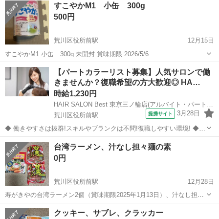
すこやかM1 小缶 300g
500円
荒川区役所前駅
12月15日
すこやかM1 小缶 300g 未開封 賞味期限:2026/5/6
東京
荒川区
荒川区役所前駅
食品
賞味期限
【パートカラーリスト募集】人気サロンで働
きませんか？復職希望の方大歓迎◎ HA…
時給1,230円
HAIR SALON Best 東京三ノ輪店(アルバイト・パート)美容師カラーリスト(株式会社ハクブン)
3月28日
提携サイト
荒川区役所前駅
◆ 働きやすさは抜群!スキルやブランクは不問!復職しやすい環境! ◆
自分のライフスタイルに合わせて働けます。 ブランクのある方も、分
東京
荒川区
荒川区役所前駅
美容師
台湾ラーメン、汁なし担々麺の素
かりやすいレッスンで技術に自信をつけてから安心してデビューでき
0円
ますよ。 働きやすさは抜...
荒川区役所前駅
12月28日
寿がきやの台湾ラーメン2個（賞味期限2025年1月13日）、汁なし担々
麺の素（賞味期限2024年12月22日）1個 荒川一丁目のバス停付近まで
東京
台東区
荒川区役所前駅
食品
賞味期限
クッキー、サブレ、クラッカー
取りに来ていただける方に差し上げます。