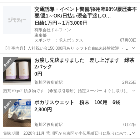
色々楽しめて体がぽかぽかします♬
東京
荒川区
荒川区役所前駅
食品
新品
交通誘導・イベント警備/採用率98%/履歴書不
要/週1～OK/日払い現金手渡しO…
日給1万円～1万3,000円
有限会社ドルフィン
東京都
スポンサー：求人ボックス
07月03日
【仕事内容】入社祝い金150,000円あり シフト自由&未経験歓迎
・直
行直帰OK ・一部車・自転車・バイク通勤OK ・週1～OK ・日払い・
アルバイト・パート
お渡し先決まりました 差し上げます 緑茶
週払いOK、現金手渡しも可能です! <仕事内容> 建築・土木工事現場
2パック
で...
0円
荒川区役所前駅
2月25日
煎茶70g×2 頂き物です 【希望取引場所】指定スーパー すぐに取りに来
れる方優先にいたします 最寄り駅より徒歩6分 上記の条件に合わせて
東京
荒川区
荒川区役所前駅
食品
煎茶
ポカリスウェット 粉末 10ℓ用 6袋
くださる方を優先させていただきます。 ドタキャンしない方、中古品
2,800円
のためサイ...
荒川区役所前駅
7月22日
賞味期限 2020年11月 荒川区か台東区か小伝馬町辺りに取りに来て下
さる方が嬉しいです。