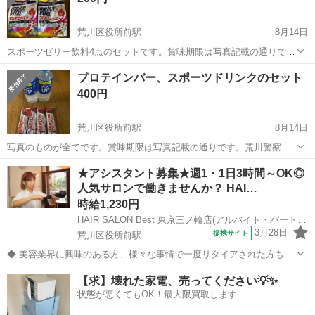
荒川区役所前駅
8月14日
スポーツゼリー飲料4点のセットです。賞味期限は写真記載の通りで
す。
東京
荒川区
荒川区役所前駅
食品
ゼリー飲料
プロテインバー、スポーツドリンクのセット
400円
荒川区役所前駅
8月14日
写真のものが全てです。賞味期限は写真記載の通りです。荒川警察署
前でのお取引を希望しています。
東京
荒川区
荒川区役所前駅
食品
スポーツドリンク
★アシスタント募集★週1・1日3時間～OK◎
人気サロンで働きませんか？ HAI…
時給1,230円
HAIR SALON Best 東京三ノ輪店(アルバイト・パート)美容師アシスタント(株式会社ハクブン)
3月28日
提携サイト
荒川区役所前駅
◆ 美容業界に興味のある方、様々な事情で一度リタイアされた方も大
歓迎！ ◆ 短時間から勤務OK◎子育て中の方やライフスタイルを大切
東京
荒川区
荒川区役所前駅
美容師
【求】壊れた家電、売ってください💡✨
にしたいという方から、ダブルワーク希望の方、ガッツリ稼ぎたい！
状態が悪くてもOK！最大限買取します
という方も大活躍中です！ 美...