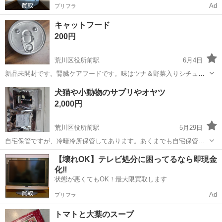
Ad
プリフラ
キャットフード
200円
荒川区役所前駅
6月4日
新品未開封です。腎臓ケアフードです。味はツナ＆野菜入りシチュー
で冷蔵庫に保存してました。 ペットが旅立ってしまい未開封未使用で
東京
荒川区
荒川区役所前駅
食品
キャットフード
犬猫や小動物のサプリやオヤツ
すが、処分するより誰かの役に立てればと思い投稿しました。
2,000円
荒川区役所前駅
5月29日
自宅保管ですが、冷暗冷所保管してあります。あくまでも自宅保管と
いうことをご理解いただける方よろしくお願い致します。又、ノーリ
東京
荒川区
荒川区役所前駅
食品
【壊れOK】テレビ処分に困ってるなら即現金
ターンノークレームでお願いいたします。 購入して数週間です。 お手
化‼️
数お掛け致しますが宜しくお願い致...
状態が悪くてもOK！最大限買取します
Ad
プリフラ
トマトと大葉のスープ