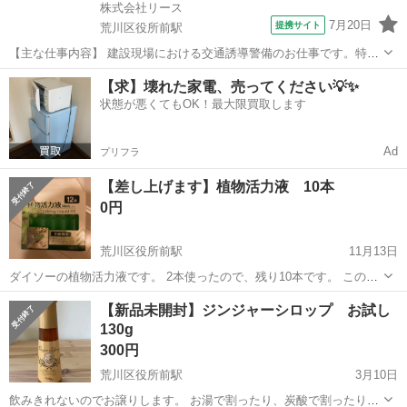
株式会社リース
7月20日
提携サイト
荒川区役所前駅
【主な仕事内容】 建設現場における交通誘導警備のお仕事です。特別
な経験や資格は一切不要！ 最初は簡単なことから無理なく、ゆっくり
東京
荒川区
荒川区役所前駅
警備員
【求】壊れた家電、売ってください💡✨
と覚えていけます。主な業務は、車の誘導や歩行者の誘導です。 ◎具
状態が悪くてもOK！最大限買取します
体的な業務内容 ■車の誘導：現...
Ad
プリフラ
【差し上げます】植物活力液 10本
0円
荒川区役所前駅
11月13日
ダイソーの植物活力液です。 2本使ったので、残り10本です。 この
夏、朝顔がしっかり育ちました！ 使ってくださる方に是非。 初めまし
東京
荒川区
荒川区役所前駅
食品
植物
【新品未開封】ジンジャーシロップ お試し
ての方は、プロフィール一読お願いします☺︎
130g
300円
荒川区役所前駅
3月10日
飲みきれないのでお譲りします。 お湯で割ったり、炭酸で割ったり