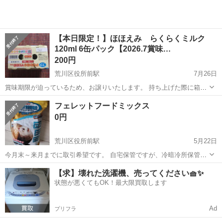
【本日限定！】ほほえみ らくらくミルク
120ml 6缶パック【2026.7賞味…
200円
荒川区役所前駅
7月26日
賞味期限が迫っているため、お譲りいたします。 持ち上げた際に箱が
破れてしまいましたが、中身はもちろん未開封です。
東京
荒川区
荒川区役所前駅
食品
ほほえみ
フェレットフードミックス
0円
荒川区役所前駅
5月22日
今月末～来月までに取引希望です。 自宅保管ですが、冷暗冷所保管し
てあります。あくまでも自宅保管ということをご理解いただける方よ
東京
荒川区
荒川区役所前駅
食品
【求】壊れた洗濯機、売ってください🧺✨
ろしくお願い致します。又、ノーリターンノークレームでお願いいた
状態が悪くてもOK！最大限買取します
します。 できるだけ早くとりにきて...
Ad
プリフラ