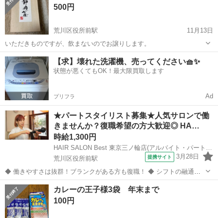
500円
荒川区役所前駅
11月13日
いただきものですが、飲まないのでお譲りします。
東京
荒川区
荒川区役所前駅
食品
譲り
【求】壊れた洗濯機、売ってください🧺✨
状態が悪くてもOK！最大限買取します
Ad
プリフラ
★パートスタイリスト募集★人気サロンで働
きませんか？復職希望の方大歓迎◎ HA…
時給1,300円
HAIR SALON Best 東京三ノ輪店(アルバイト・パート)美容師スタイリスト(株式会社ハクブン)
3月28日
提携サイト
荒川区役所前駅
◆ 働きやすさは抜群！ブランクがある方も復職！ ◆ シフトの融通が
利くため、自分のライフスタイルに合わせて働けます◎ブランクのあ
東京
荒川区
荒川区役所前駅
美容師
カレーの王子様3袋 年末まで
る方も分かりやすいレッスンで技術に自信をつけてから安心してデビ
100円
ューできます 働きやすさは抜群...