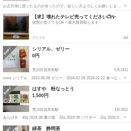
お正月用に買ったものが余ったので、欲しい方よろしくお願いしま
す。
東京
荒川区
荒川区役所前駅
食品
【求】壊れたテレビ売ってください📺✨
状態が悪くてもOK！最大限買取します
よろしくお願いします
Ad
プリフラ
シリアル、ゼリー
0円
荒川区役所前駅
5月14日
sove シリアル 2023.06.08 ゼリー 2024.02.29 2024.02.22 食べない
ので出品します。 荒川一丁目の自宅付近まで来られる方にお譲りしま
東京
荒川区
荒川区役所前駅
食品
子ども
はすや 粉なっとう
す。 平日は仕事のため18時半のみ。 (小さい子どもが...
1,500円
荒川区役所前駅
1月18日
あらびき 40g 2024.08 桑の葉 32g 2024.09 パウダー 32g 2024.08
子どもの離乳食用にと思って買いましたが、使いませんでした。 とっ
東京
荒川区
荒川区役所前駅
食品
桑の葉
緑茶 静岡茶
ても健康にいい食品です。 どの年代の方でも使えます。