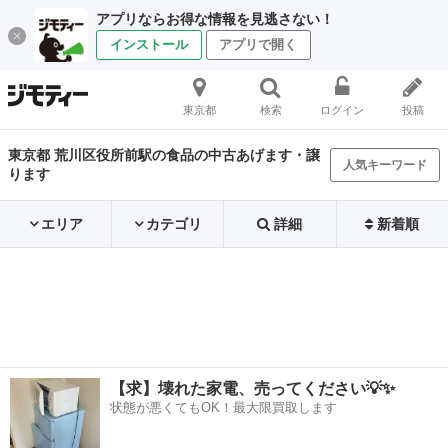
アプリならお得な情報を見逃さない！
インストール
アプリで開く
東京都
検索
ログイン
投稿
東京都 荒川区役所前駅の食品の中古あげます・譲
人気キーワード
ります
エリア
カテゴリ
詳細
新着順
【求】壊れた家電、売ってください💡✨
状態が悪くてもOK！最大限買取します