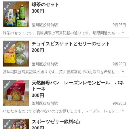
東京
荒川区
荒川区役所前駅
食品
賞味期限
緑茶のセット
300円
荒川区役所前駅
9月26日
緑茶のセットです。賞味期限は写真記載の通りです。期限間近のもの
もあるので、ご理解のうえのお取引をよろしくお願いします。
東京
荒川区
荒川区役所前駅
食品
セット
チョイスビスケットとゼリーのセット
200円
荒川区役所前駅
9月26日
賞味期限は写真記載の通りです。荒川警察署前でのお取引を希望して
います。
東京
荒川区
荒川区役所前駅
食品
セット
天然酵母パン レーズンレモンピール パネ
トーネ
300円
荒川区役所前駅
9月26日
いただきものですが食べないのでお譲りします。レーズン、レモンピ
ールの入った天然酵母パンです。賞味期限は２０３０年４月２２日で
東京
荒川区
荒川区役所前駅
食品
ボリューム
スポーツゼリー飲料4点
保存がききます。大きさは15センチ×10センチくらいで、結構ボリュ
200円
ームがあります。 非常食にもいか...