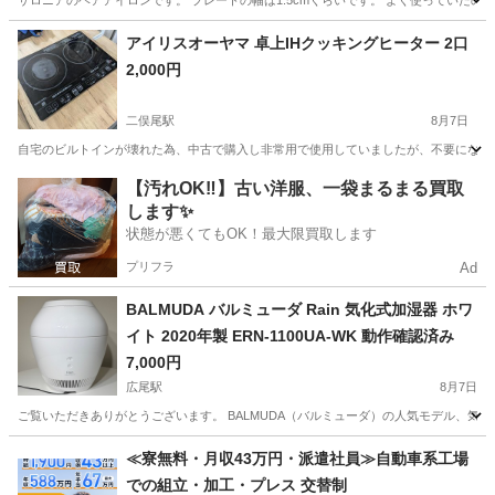
サロニアのヘアアイロンです。 プレートの幅は1.5cmくらいです。 よく使っていた
東京
港区
高輪ゲートウェイ駅
美容家電
サロニア
アイリスオーヤマ 卓上IHクッキングヒーター 2口
2,000円
二俣尾駅
8月7日
自宅のビルトインが壊れた為、中古で購入し非常用で使用していましたが、不要になった
東京
青梅市
二俣尾駅
キッチン家電
【汚れOK‼️】古い洋服、一袋まるまる買取
します✨
状態が悪くてもOK！最大限買取します
プリフラ
Ad
BALMUDA バルミューダ Rain 気化式加湿器 ホワ
イト 2020年製 ERN-1100UA-WK 動作確認済み
7,000円
広尾駅
8月7日
ご覧いただきありがとうございます。 BALMUDA（バルミューダ）の人気モデル、気化式加湿器 
東京
渋谷区
広尾駅
季節、空調家電
≪寮無料・月収43万円・派遣社員≫自動車系工場
での組立・加工・プレス 交替制