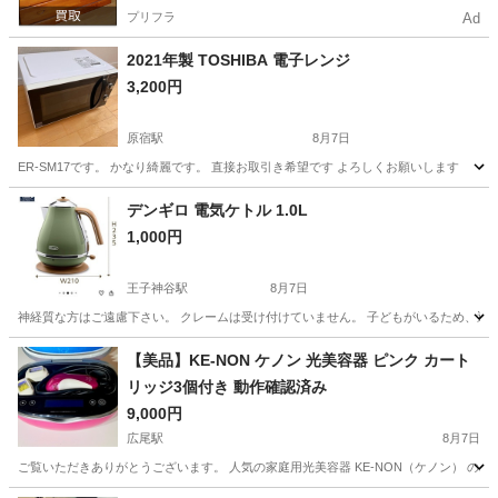
プリフラ
Ad
2021年製 TOSHIBA 電子レンジ
3,200円
原宿駅
8月7日
ER-SM17です。 かなり綺麗です。 直接お取引き希望です よろしくお願いします
東京
渋谷区
原宿駅
キッチン家電
デンギロ 電気ケトル 1.0L
1,000円
王子神谷駅
8月7日
神経質な方はご遠慮下さい。 クレームは受け付けていません。 子どもがいるため、返
東京
北区
王子神谷駅
キッチン家電
【美品】KE-NON ケノン 光美容器 ピンク カート
リッジ3個付き 動作確認済み
9,000円
広尾駅
8月7日
ご覧いただきありがとうございます。 人気の家庭用光美容器 KE-NON（ケノン） の