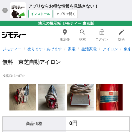
アプリならお得な情報を見逃さない！
インストール
アプリで開く
地元の掲示板 ジモティー 東京版
東京都
検索
ログイン
投稿
ジモティー
売ります・あげます
家電
生活家電
アイロン
東京
無料 東芝自動アイロン
投稿ID: 1md7ch
0円
商品価格