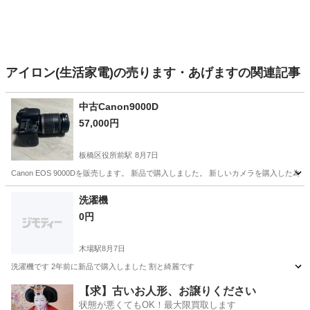
アイロン(生活家電)の売ります・あげますの関連記事
中古Canon9000D
57,000円
板橋区役所前駅
8月7日
Canon EOS 9000Dを販売します。 新品で購入しました。 新しいカメラを購入した為出品。 お値下
東京
板橋区
板橋区役所前駅
カメラ
洗濯機
0円
木場駅
8月7日
洗濯機です 2年前に新品で購入しました 割と綺麗です
東京
江東区
木場駅
生活家電
新品
【求】古いお人形、お譲りください
状態が悪くてもOK！最大限買取します