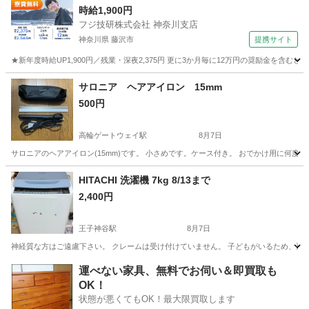
時給1,900円
フジ技研株式会社 神奈川支店
神奈川県 藤沢市
提携サイト
★新年度時給UP1,900円／残業・深夜2,375円 更に3か月毎に12万円の奨励金を含む
神奈川
藤沢市
その他
サロニア ヘアアイロン 15mm
500円
高輪ゲートウェイ駅
8月7日
サロニアのヘアアイロン(15mm)です。 小さめです。ケース付き。 おでかけ用に何
東京
港区
高輪ゲートウェイ駅
美容家電
HITACHI 洗濯機 7kg 8/13まで
2,400円
王子神谷駅
8月7日
神経質な方はご遠慮下さい。 クレームは受け付けていません。 子どもがいるため、返
東京
北区
王子神谷駅
生活家電
運べない家具、無料でお伺い＆即買取も
OK！
状態が悪くてもOK！最大限買取します