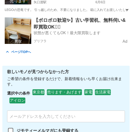
売ります
矢口渡駅
6月6日
LEGOの恐竜です。 引っ越しのため、不要になりました。 箱に入れてお渡しいたします。 こ
東京
大田区
矢口渡駅
インテリア雑貨/小物
LEGO
【ボロボロ歓迎✨】古い学習机、無料伺い&
即買取OK🙆‍♀️
状態が悪くてもOK！最大限買取します
プリフラ
Ad
ページTOPへ
欲しいモノが見つからなかった方
ご希望の条件を登録するだけで、新着情報をいち早くお届け出来ま
す。
東京都
売ります・あげます
家電
生活家電
選択中の条件
アイロン
ジモティーメルマガにも登録する