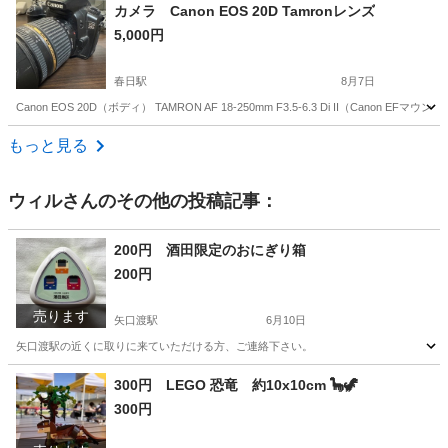
東京
渋谷区
広尾駅
美容家電
カメラ Canon EOS 20D Tamronレンズ
5,000円
春日駅
8月7日
Canon EOS 20D（ボディ） TAMRON AF 18-250mm F3.5-6.3 Di II（Can
東京
文京区
春日駅
カメラ
もっと見る
ウィル
さんのその他の投稿記事：
200円 酒田限定のおにぎり箱
200円
売ります
矢口渡駅
6月10日
矢口渡駅の近くに取りに来ていただける方、ご連絡下さい。
東京
大田区
矢口渡駅
その他
300円 LEGO 恐竜 約10x10cm 🦕🦖
300円