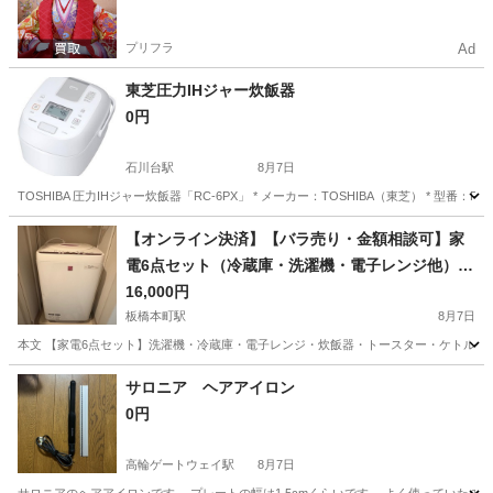
プリフラ
Ad
東芝圧力IHジャー炊飯器
0円
石川台駅
8月7日
TOSHIBA 圧力IHジャー炊飯器「RC-6PX」 * メーカー：TOSHIBA（東芝） * 型番：RC
東京
大田区
石川台駅
キッチン家電
【オンライン決済】【バラ売り・金額相談可】家
電6点セット（冷蔵庫・洗濯機・電子レンジ他）動
作確認済み｜単身用すぐ生活OK
16,000円
板橋本町駅
8月7日
本文 【家電6点セット】洗濯機・冷蔵庫・電子レンジ・炊飯器・トースター・ケトル 引越し
東京
板橋区
板橋本町駅
キッチン家電
サロニア ヘアアイロン
0円
高輪ゲートウェイ駅
8月7日