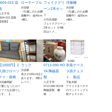
0604-015 花
ローテーブル
フェイクグリ
洋服棚
渋谷駅
渋谷駅
瓶
ーン2本セッ
《引越しのため断
《引越しのため断
八王子市
ト
捨離中》 縦40cm
捨離中》 縦50cm
0604-015 花瓶
×横1...
小竹向原駅
×横9...
【状態】 ...
フェイクグリーン
2本セット ※4枚
目はイメ...
【1000円】2
ラック
0713-090 HO
衣装ケース
渋谷駅
人掛けローソ
YA 陶磁器
３段チェス
高さが165cmほど
ファ・座椅...
製 ...
ト 新品
あります。 4階エ
東武練馬駅
レベー...
八王子市
千駄木駅
不要になったロー
0713-090 HOYA
アイリスオーヤマ
ソファをお譲りし
陶磁器製 蘭
のウッドトップ３
ます。 【...
柄 ...
段チェストの...