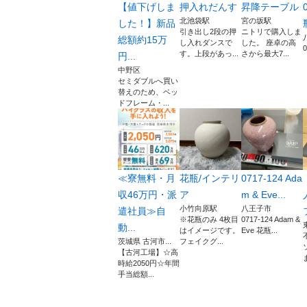
【値下げしま
押入れだんす
昇降テーブル
北池袋駅
宮の坂駅
した！】新品
引き出し2段の押
ニトリで購入しま
総額約15万
し入れダンスで
した。 座卓の高
す。上段があっ...
さから最大7...
円...
中野区
セミダブルへ買い
替えのため、ベッ
ドフレーム・...
≪寮無料・月
花瓶/インテリ
0717-124 Ada
収46万円・派
ア
m & Eve...
小竹向原駅
八王子市
遣社員≫自
※花瓶のみ 4枚目
0717-124 Adam &
動...
はイメージです。
Eve 花瓶...
茨城県 古河市...
フェイクグ...
【古河工場】☆高
時給2050円☆年間
手当総額...