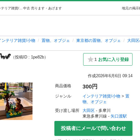
300円LEGO 恐竜約10x10cm 🦕🦖 (ウィル) 矢口渡のインテリア雑貨/小物《置物、オブジェ》の中古あげます・譲ります｜ジモティーで不用品の処分
中古
売ります・あげます
地元の掲示
インテリア雑貨/小物
置物、オブジェ
東京都の置物、オブジェ
大田区
🦖
（投稿ID : 1pe82b）
1
お気に入り登録
作成
2026年6月6日 09:14
商品価格
300円
ジャンル
インテリア雑貨/小物
 > 
置
物、オブジェ
受け渡し場所
大田区
 - 多摩川
東急多摩川線 - 
矢口渡駅
投稿者にメールで問い合わせ