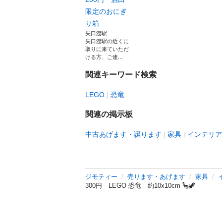
限定のおにぎ
り箱
矢口渡駅
矢口渡駅の近くに
取りに来ていただ
ける方、ご連...
関連キーワード検索
LEGO
恐竜
関連の掲示板
中古あげます・譲ります
家具
インテリア
ジモティー
売ります・あげます
家具
300円 LEGO 恐竜 約10x10cm 🦕🦖