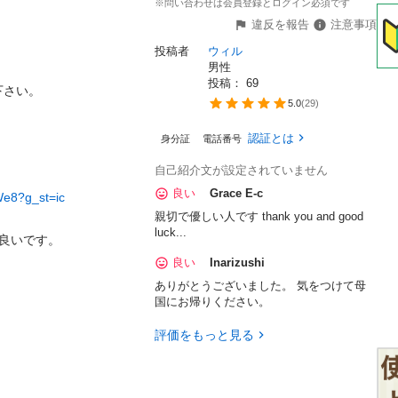
※問い合わせは会員登録とログイン必須です
違反を報告
注意事項
投稿者
ウィル
男性
投稿： 
69
さい。

5.0
(
29
)
認証とは
身分証
電話番号
自己紹介文が設定されていません
良い
Grace E-c
We8?g_st=ic
親切で優しい人です thank you and good
luck...
も良いです。
良い
Inarizushi
ありがとうございました。 気をつけて母
国にお帰りください。
評価をもっと見る