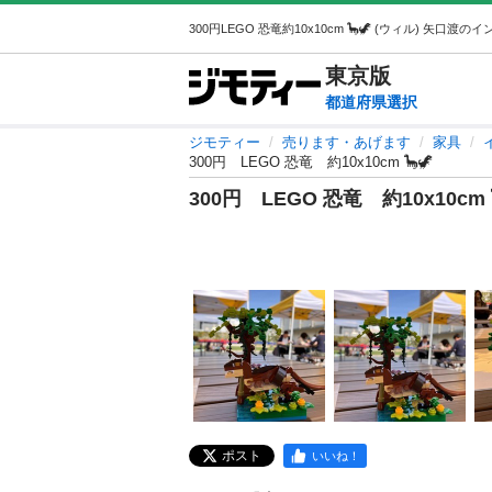
東京
版
都道府県選択
ジモティー
売ります・あげます
家具
300円 LEGO 恐竜 約10x10cm 🦕🦖
300円 LEGO 恐竜 約10x10cm 
ポスト
いいね！