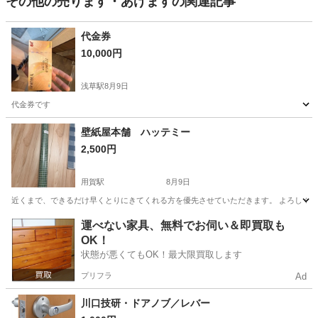
その他の売ります・あげますの関連記事
代金券
10,000円
浅草駅
8月9日
代金券です
東京
台東区
浅草駅
その他
壁紙屋本舗 ハッテミー
2,500円
用賀駅
8月9日
近くまで、できるだけ早くとりにきてくれる方を優先させていただきます。 よろしくおねが
東京
世田谷区
用賀駅
その他
運べない家具、無料でお伺い＆即買取も
OK！
状態が悪くてもOK！最大限買取します
プリフラ
Ad
川口技研・ドアノブ／レバー