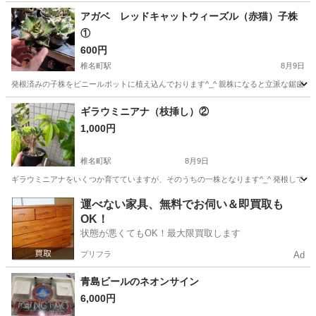
神奈川
藤沢市
その他
アガベ レッドキャットウィーズル（赤猫）子株
①
600円
椎名町駅
8月9日
発根済みの子株をビニールポットに植え込んでおります^_^ 親株になると立派な鋸歯が見応
東京
豊島区
椎名町駅
その他
アガベ
ギラウミニアナ（枝挿し）②
1,000円
椎名町駅
8月9日
ギラウミニアナをいくつか育てていますが、そのうちの一株となります^_^ 発根してから
東京
豊島区
椎名町駅
その他
運べない家具、無料でお伺い＆即買取も
OK！
状態が悪くてもOK！最大限買取します
プリフラ
Ad
青島ビールのネオンサイン
6,000円