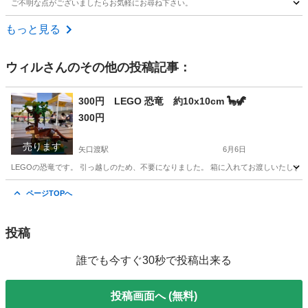
ご不明な点がございましたらお気軽にお尋ね下さい。
東京
杉並区
高円寺駅
その他
もっと見る
ウィル
さんのその他の投稿記事：
300円 LEGO 恐竜 約10x10cm 🦕🦖
300円
売ります
矢口渡駅
6月6日
LEGOの恐竜です。 引っ越しのため、不要になりました。 箱に入れてお渡しいたします。 こ
東京
大田区
矢口渡駅
インテリア雑貨/小物
LEGO
ページTOPへ
投稿
誰でも今すぐ30秒で投稿出来る
投稿画面へ (無料)