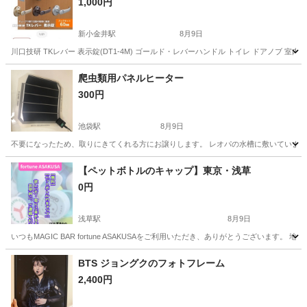
1,000円
新小金井駅
8月9日
川口技研 TKレバー 表示錠(DT1-4M) ゴールド・レバーハンドル トイレ ドアノブ 室内
東京
三鷹市
新小金井駅
その他
爬虫類用パネルヒーター
300円
池袋駅
8月9日
不要になったため、取りにきてくれる方にお譲りします。 レオパの水槽に敷いていまし
東京
豊島区
池袋駅
その他
【ペットボトルのキャップ】東京・浅草
0円
浅草駅
8月9日
いつもMAGIC BAR fortune ASAKUSAをご利用いただき、ありがとうござい
東京
台東区
浅草駅
その他
BTS ジョングクのフォトフレーム
2,400円