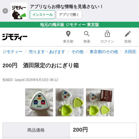
アプリならお得な情報を見逃さない！
インストール
アプリで開く
地元の掲示板 ジモティー 東京版
東京都
検索
ログイン
投稿
ジモティー
売ります・あげます
その他
東京都のその他
大田区
200円 酒田限定のおにぎり箱
投稿ID: 1pqyld
2026年6月10日 08:12
200円
商品価格