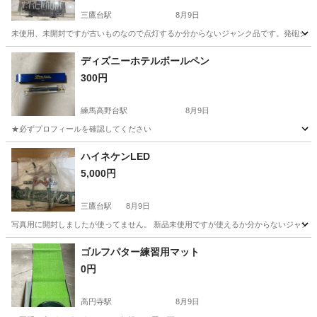
三鷹台駅
8月9日
未使用、未開封ですが古いものなので点灯するか分からないジャンク品です。発砲シチロー
東京
三鷹市
三鷹台駅
その他
ネオンサイン
ディズニーホテルボールペン
300円
練馬高野台駅
8月9日
★必ずプロフィールを確認してください
東京
練馬区
練馬高野台駅
その他
ハイネケンLED
5,000円
三鷹台駅
8月9日
写真用に開封しましたが使ってません。 新品未使用ですが使えるか分からないジャンク
東京
三鷹市
三鷹台駅
その他
ハイネケン
ゴルフパター練習用マット
0円
高円寺駅
8月9日