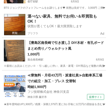
都庁前駅
8月9日
BTS ジョングクのフォトフレームをお譲りします🖤 状態は良好です。 3,000円 ご
東京
新宿区
都庁前駅
その他
BTS
運べない家具、無料でお伺い＆即買取も
OK！
状態が悪くてもOK！最大限買取します
プリフラ
Ad
【豊島区南長崎で引き渡し】DIY木材・有孔ボード
まとめ売り／ウォルナット風
1,000円
落合南長崎駅
8月9日
※最初にお読みください※ ・引っ越しに伴い、家具・家電・DIY用品など複数の商品を出
東京
新宿区
落合南長崎駅
その他
DIY
≪寮無料・月収43万円・派遣社員≫自動車系工場
での組立・加工・プレス 交替制
時給1,900円
フジ技研株式会社 神奈川支店
神奈川県 藤沢市
提携サイト
★新年度時給UP1,900円／残業・深夜2,375円 更に3か月毎に12万円の奨励金を含む