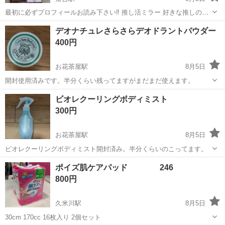
最初に必ずプロフィールお読み下さい‼️ 推し活ミラー 好きな推しの写
真L版が1枚ミラーの中に入れられます 推しの写真を見ながらお化粧し
東京
新宿区
落合駅
その他
デオナチュレさらさらデオドラントパウダー
よう！ 百人町四丁目の自宅付近まで取りに来て頂ける方のみ
400円
お花茶屋駅
8月5日
開封使用済みです。半分くらい残ってますがまだまだ使えます。
東京
葛飾区
お花茶屋駅
その他
ビオレクーリングボディミスト
300円
お花茶屋駅
8月5日
ビオレクーリングボディミスト開封済み。半分くらいのこってます。
東京
葛飾区
お花茶屋駅
その他
ポイズ肌ケアパッド 246
800円
久米川駅
8月5日
30cm 170cc 16枚入り 2個セット