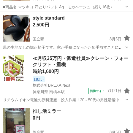
■商品名 マツキヨ 汗とりパット Ag+ モカベージュ（残り16枚）
⸻ ■参考商品 matsukiyo 汗とりパット Ag+ モカベージュ 20枚
東京
練馬区
石神井公園駅
その他
ベージュ
style standard
⸻ ■商品説明 衣類に貼って汗じみや黄ばみを防ぐ汗とりパットで
2,500円
す。...
国立駅
8月5日
黒の生地なしの矯正椅子です。家が手狭になったため手放すことにし
ました。 ご足労をおかけしますが、国立まで取りに来ていただける方
東京
国立市
国立駅
その他
style
≪月収35万円・派遣社員≫クレーン・フォー
に現金と引き換えにお譲りします。
クリフト・重機
時給1,600円
日払い
株式会社BREXA Next
7月21日
提携サイト
神奈川県 南橋本駅
リチウムイオン電池の原料運搬・投入作業！20～50代の男性活躍中★
ワンルーム寮完備！赴任旅費会社負担！年間休日130日★フォークリフ
神奈川
相模原市
南橋本駅
その他
推し活ミラー
ト免許お持ちの方、活躍中！就業先食堂利用可★《神奈川県相模原
0円
市》 人気の工場のお仕事 ◇電...
落合駅
8月5日