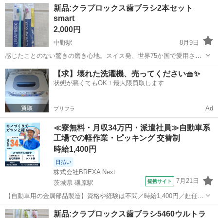
東京
港区
竹芝駅
その他
グッピー
新品:クラプロックス歯ブラシ2本セット
smart
2,000円
中野駅
8月9日
感じたことのない驚きの磨き心地。スイス発、世界75か国で愛用され
るオーラルケアブランド。 贅沢なオーラルケアタイムを実現。 smart
東京
中野区
中野駅
その他
歯ブラシ
【求】壊れた洗濯機、売ってください🧺✨
は口が小さめの方にお勧めのヘッドがやや小さめのサイズです。 歯
状態が悪くてもOK！最大限買取します
科医、歯科衛生士推奨品
Ad
プリフラ
≪寮無料・月収34万円・派遣社員≫自動車系
工場での軽作業・ピッキング 交替制
時給1,400円
日払い
株式会社BREXA Next
7月21日
提携サイト
茨城県 磯原駅
【自動車用の金属部品製造】資格や経験は不問／時給1,400円／赴任旅
費会社負担／正社員登用のチャンスあり／食堂利用可能／マイカー通
茨城
北茨城市
磯原駅
その他
新品:クラプロックス歯ブラシ5460ウルトラ
勤OK《茨城県茨城市》 人気の工場のお仕事 ◇トラックの金属部品の