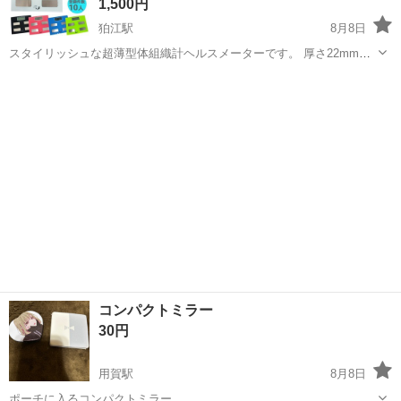
1,500円
狛江駅
8月8日
スタイリッシュな超薄型体組織計ヘルスメーターです。 厚さ22mmで
も個人データを10人分登録できる高機能！ 体重・体脂肪率・体水分
東京
狛江市
狛江駅
その他
メーター
量・推定骨量・筋肉量・肥満度の6つを表示します。 強化ガラストッ
プのデザインでリビングに...
コンパクトミラー
30円
用賀駅
8月8日
ポーチに入るコンパクトミラー