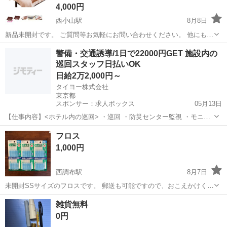
4,000円
西小山駅
8月8日
新品未開封です。 ご質問等お気軽にお問い合わせください。 他にもエ
ステアイテム多数出品しております。 受取は、三軒茶屋もしくは、目
東京
目黒区
西小山駅
その他
警備・交通誘導/1日で22000円GET 施設内の
黒区原町よりお選び頂けます。 (配送ご希望でしたらお問い合わせくだ
巡回スタッフ日払いOK
さい。) よろしくお...
日給2万2,000円～
タイヨー株式会社
東京都
スポンサー：求人ボックス
05月13日
【仕事内容】<ホテル内の巡回> ・巡回 ・防災センター監視 ・モニタ
ーの確認 ・その他防犯対応 など お仕事は簡単 しっかりと休憩や仮眠
アルバイト・パート
フロス
も取れますので、 ご安心ください。 1日働けば22,000円も稼げるので
1,000円
しっかりと稼ぐことも...
西調布駅
8月7日
未開封SSサイズのフロスです。 郵送も可能ですので、おこえかけくだ
さい。
東京
三鷹市
西調布駅
その他
雑貨無料
0円