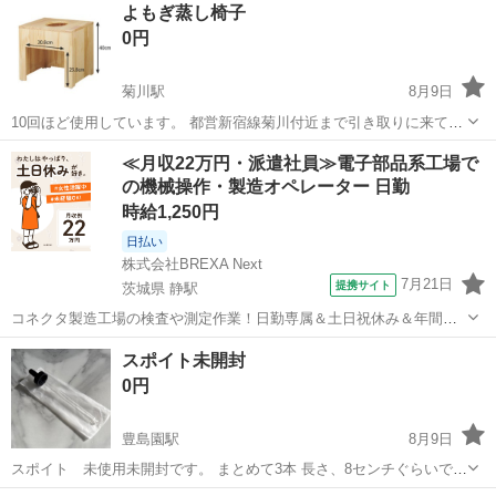
よもぎ蒸し椅子
0円
菊川駅
8月9日
10回ほど使用しています。 都営新宿線菊川付近まで引き取りに来て頂
ける方でお願いします。 状態は良く、カビ等もありません。 コーティ
東京
墨田区
菊川駅
その他
≪月収22万円・派遣社員≫電子部品系工場で
ングされているため、これまでの水染み等もございません。
の機械操作・製造オペレーター 日勤
時給1,250円
日払い
株式会社BREXA Next
7月21日
提携サイト
茨城県 静駅
コネクタ製造工場の検査や測定作業！日勤専属＆土日祝休み＆年間休
日128日★クリーンルーム内作業★マイカー通勤OK＆無料駐車場あり
茨城
常陸大宮市
静駅
その他
スポイト未開封
★就業先食堂利用可！日払い制度あり！《茨城県常陸大宮市》 人気の
0円
工場のお仕事 ◇コネクタ製造工...
豊島園駅
8月9日
スポイト 未使用未開封です。 まとめて3本 長さ、8センチぐらいで
す。(袋の外から側からの採寸です。 写真撮る為１つ袋から出してま