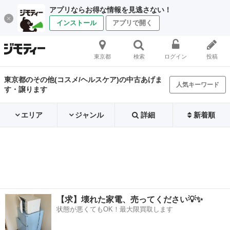
アプリならお得な情報を見逃さない！
インストール
アプリで開く
東京都
検索
ログイン
投稿
東京都のその他(コスメ/ヘルスケア)の中古あげま
人気キーワード
す・譲ります
エリア
ジャンル
詳細
新着順
【求】壊れた家電、売ってください💡✨
状態が悪くてもOK！最大限買取します