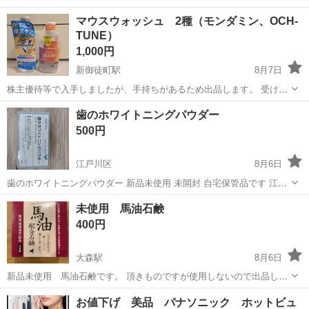
ワンルーム寮完備！赴任旅費会社負担！年間休日130日★フォークリフ
神奈川
相模原市
南橋本駅
その他
マウスウォッシュ 2種（モンダミン、OCH-
ト免許お持ちの方、活躍中！就業先食堂利用可★《神奈川県相模原
TUNE）
市》 人気の工場のお仕事 ◇電...
1,000円
新御徒町駅
8月7日
株主優待等で入手しましたが、手持ちがあるため出品します。 受け取
りの際は入れ物をご持参ください。 ノークレームノーリターンでお願
東京
台東区
新御徒町駅
その他
モンダミン
歯のホワイトニングパウダー
いします。
500円
江戸川区
8月6日
歯のホワイトニングパウダー 新品未使用 未開封 自宅保管品です 江戸
川区の指定場所まで 引取りに来れる方へ
東京
江戸川区
その他
ホワイトニング
未使用 馬油石鹸
400円
大森駅
8月6日
新品未使用 馬油石鹸です。 頂きものですが使用しないので出品しま
した。 #馬油 #馬油石鹸 #クロバーコーポレーション
東京
大田区
大森駅
その他
馬油
お値下げ 美品 パナソニック ホットビュ