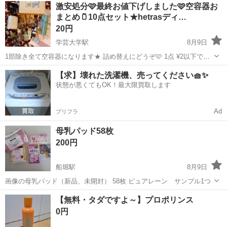
東京
練馬区
豊島園駅
その他
激安処分🩷最終お値下げしました🩷空容器お
す。 ※取りに来て頂ける方宜しくお願い致します。 豊島園駅、大江戸
まとめ🫙10点セット★hetrasディ…
線a2 出口、 西武線豊島...
20円
学芸大学駅
8月9日
1部除き全て空容器になります★ 詰め替えにどうぞ🩷 1点 ¥2以下です
✨😆 ✅PINKGHOST ガラス容器 2点 オーガニックヘアオイルが入って
東京
目黒区
学芸大学駅
その他
【求】壊れた洗濯機、売ってください🧺✨
いた 容器になります。 ✅LANVIN エクラドゥ アルページュ香水ボト...
状態が悪くてもOK！最大限買取します
Ad
プリフラ
母乳パッド58枚
200円
船堀駅
8月9日
画像の母乳パッド（新品、未開封） 58枚 ピュアレーン サンプル1つ
東京
江戸川区
船堀駅
その他
パッド
【無料・タダですよ～】プロポリンス
0円