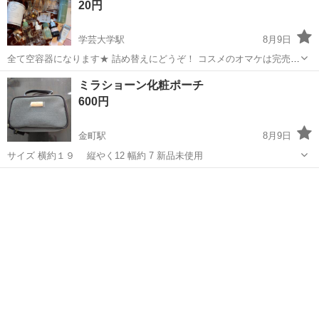
20円
学芸大学駅
8月9日
全て空容器になります★ 詰め替えにどうぞ！ コスメのオマケは完売し
てます🙇‍♂️🙇‍♂️🙇‍♂️ PINKGHOST ガラス容器 2点 オーガニックヘアオイル
東京
目黒区
学芸大学駅
その他
ミラショーン化粧ポーチ
が入っていた 容器になります。 ランバン エクラ・ドゥ・アル...
600円
金町駅
8月9日
サイズ 横約１９ 縦やく12 幅約 7 新品未使用
東京
葛飾区
金町駅
その他