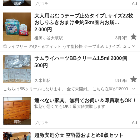
Ad
プリフラ
大人用おむつテープ止めタイプLサイズ22枚
おしりふきおまけ◆約5km圏内お届…
2,000円
祖師ヶ谷大蔵駅
8月9日
◎ライフリー のび～るフィット うす型軽快 テープ止め Lサイズ…20
枚入りですが1枚使っているので19枚です ◎アクティ テープ止め M-L
東京
世田谷区
祖師ヶ谷大蔵駅
その他
大人用
サムライハーツBBクリーム1.5ml 2000個
サイズ…3枚 開封してから数年経っています。 未開封のおしりふきを
500円
お付けしますが...
久米川駅
8月9日
こちらはBBクリームになります。 全て未開封。 こちら在庫が18000個
ほどありますのでまとめて必要な方はお伝え下さい。 取引の早い方を
東京
東村山市
久米川駅
その他
BBクリーム
運べない家具、無料でお伺い＆即買取もOK！
優先させて頂きます。 後は取りに来られる方のみでノークレームノー
状態が悪くてもOK！最大限買取します
リターンでお願いいたしま...
Ad
プリフラ
超激安処分☆ 空容器おまとめ9点セット