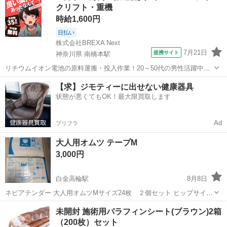
クリフト・重機
でお間違えのないようご...
時給1,600円
日払い
株式会社BREXA Next
7月21日
提携サイト
神奈川県 南橋本駅
リチウムイオン電池の原料運搬・投入作業！20～50代の男性活躍中★
ワンルーム寮完備！赴任旅費会社負担！年間休日130日★フォークリフ
神奈川
相模原市
南橋本駅
その他
【求】ジモティーに出せない健康器具
ト免許お持ちの方、活躍中！就業先食堂利用可★《神奈川県相模原
状態が悪くてもOK！最大限買取します
市》 人気の工場のお仕事 ◇電...
Ad
プリフラ
大人用オムツ テープM
3,000円
白金高輪駅
8月8日
ネピアテンダー 大人用オムツMサイズ24枚 ２個セット ヒップサイズ
80から105センチ 新品未開封です。 サイズが変わりましたので、ご利
東京
港区
白金高輪駅
その他
未開封 施術用パラフィンシート(ブラウン)2箱
用になれる方どうぞ。 アテントも出品中です 白金高輪駅付近の指定場
（200枚）セット
所でのお取引希望です。