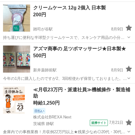
ります。 ケースの場合30,000円のところ、10,000円です。 1ケース購
東京
足立区
舎人駅
その他
アルコール
クリームケース 12g 2個入 日本製
入の場合、お近くでしたら無料で配送致します。 ６...
200円
雑司が谷駅
8月9日
持ち運びに便利な半球型クリームケースで、スキンケア用品の小分け
に最適です。 - 商品名: ヒンジクリームケース - 容量: 12g - 数量: 2個 -
東京
豊島区
雑司が谷駅
その他
アズマ商事の 足ツボマッサージ★日本製★
形状: 半球型 - 素材: ポリプロピレン - 製造国...
500円
新井薬師前駅
8月9日
今年の1月に購入したのですが2、3回程使わず保管しておりました。
材質：本体：ABS（抗菌剤配合）、シート部：PET サイズ：
東京
中野区
新井薬師前駅
その他
アズマ
≪月収23万円・派遣社員≫機械操作・製造補
292×292×30 ピンポイント刺激用 定価:1570円
助
時給1,250円
日払い
株式会社BREXA Next
7月21日
提携サイト
茨城県 静駅
倉庫内での事務業務！月収例22万円以上★残業少なめ◎20代・30代・