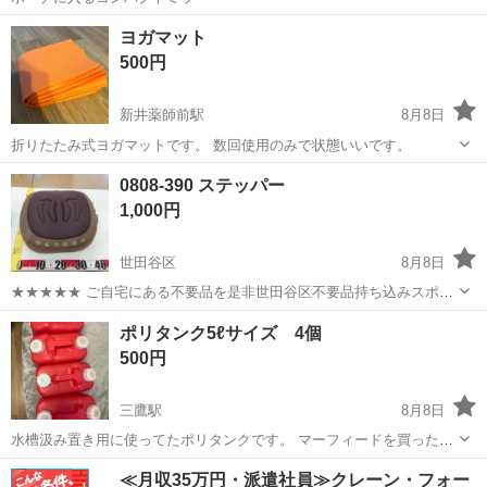
東京
世田谷区
用賀駅
その他
ミラー
ヨガマット
500円
新井薬師前駅
8月8日
折りたたみ式ヨガマットです。 数回使用のみで状態いいです。
東京
中野区
新井薬師前駅
その他
0808-390 ステッパー
1,000円
世田谷区
8月8日
★★★★★ ご自宅にある不要品を是非世田谷区不要品持ち込みスポッ
トへお持ち込みしませんか？ 家電や家具、レジャー用品などが無料で
東京
世田谷区
その他
ステッパー
ポリタンク5ℓサイズ 4個
まとめて持ち込めます！ ※詳細はこちらのページをご確認ください。
500円
https://jmt...
三鷹駅
8月8日
水槽汲み置き用に使ってたポリタンクです。 マーフィードを買ったの
で不要になりました。 4個まとめての出品です。 お取引は現金のみで
東京
三鷹市
三鷹駅
その他
≪月収35万円・派遣社員≫クレーン・フォー
お願いします。 お取引場所は コーナン三鷹店(コーナンProではないの