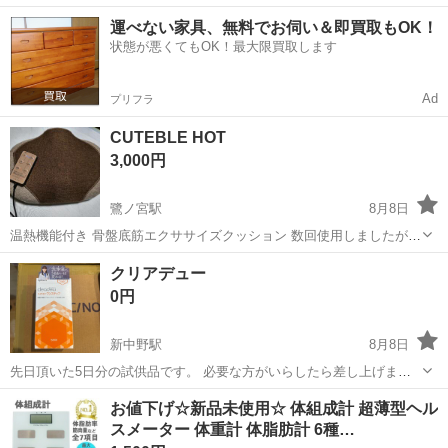
40代の男女活躍中！空調完備で快適作業★食堂利用可◎マイカー通勤
茨城
常陸大宮市
静駅
その他
運べない家具、無料でお伺い＆即買取もOK！
OK◎無料駐車場完備！《茨城県常陸大宮市》 人気の工場のお仕事 ◇
状態が悪くてもOK！最大限買取します
電子部品製造倉庫内の事務...
Ad
プリフラ
CUTEBLE HOT
3,000円
鷺ノ宮駅
8月8日
温熱機能付き 骨盤底筋エクササイズクッション 数回使用しましたが、
その後ずっと使わずしまっておりました。 動作確認済み。 現状のまま
東京
中野区
鷺ノ宮駅
その他
クリアデュー
でのお渡しになります。 写真でご判断下さい。
0円
新中野駅
8月8日
先日頂いた5日分の試供品です。 必要な方がいらしたら差し上げま
す。 新中野駅付近，もしくは中野駅付近で受け渡し出来る方、ご連絡
東京
中野区
新中野駅
その他
お値下げ☆新品未使用☆ 体組成計 超薄型ヘル
下さい。 ドタキャンしない方のみお問い合わせください。 よろしくお
スメーター 体重計 体脂肪計 6種…
ねがいします。