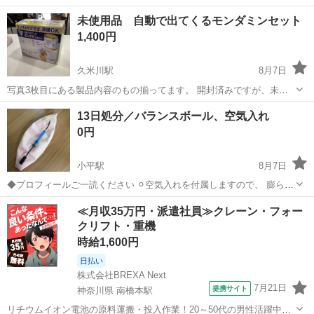
未使用品 自動で出てくるモンダミンセット
1,400円
久米川駅
8月7日
写真3枚目にある製品内容のもの揃ってます。 開封済みですが、未使
用です。 250-18
東京
東村山市
久米川駅
その他
13日処分／バランスボール、空気入れ
0円
小平駅
8月7日
◆プロフィールご一読ください ⚪︎空気入れを付属しますので、 膨らま
せたらすぐにお使いいただけます。 ⚪︎汚れあり 拭く、または洗えばあ
東京
小平市
小平駅
その他
空気入れ
≪月収35万円・派遣社員≫クレーン・フォー
る程度落ちるかと思いますが 現状のままのお渡となります。
クリフト・重機
時給1,600円
日払い
株式会社BREXA Next
7月21日
提携サイト
神奈川県 南橋本駅
リチウムイオン電池の原料運搬・投入作業！20～50代の男性活躍中★