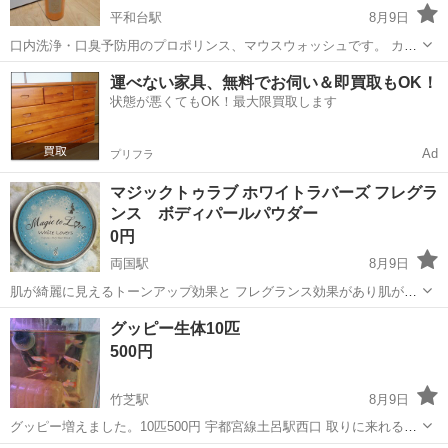
平和台駅
8月9日
口内洗浄・口臭予防用のプロポリンス、マウスウォッシュです。 カッ
プに分けて1回だけ使っています。 9割以上は残っています。 直接口を
東京
練馬区
平和台駅
その他
タダ
運べない家具、無料でお伺い＆即買取もOK！
つけてはいませんが開封済みであることを気にしない人向けです。 ※
状態が悪くてもOK！最大限買取します
他に出品している有料のも...
Ad
プリフラ
マジックトゥラブ ホワイトラバーズ フレグラ
ンス ボディパールパウダー
0円
両国駅
8月9日
肌が綺麗に見えるトーンアップ効果と フレグランス効果があり肌がさ
らさらになるので 夏に肩出しの服を着る方におすすめです🌷 ドレス着
東京
墨田区
両国駅
その他
グッピー生体10匹
用の際に2回使用しました、 デコルテに付けていたのみなので綺麗な
500円
状態です。 残量も9割あると...
竹芝駅
8月9日
グッピー増えました。10匹500円 宇都宮線土呂駅西口 取りに来れるか
た。