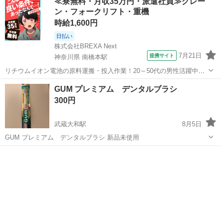
≪寮無料・月収35万円・派遣社員≫クレー
ク、 歯ブラシ、舌クリーナー、歯間ブラシ、アメニティ等 ■
ン・フォークリフト・重機
DECORTEウォータートリート...
時給1,600円
日払い
株式会社BREXA Next
7月21日
提携サイト
神奈川県 南橋本駅
リチウムイオン電池の原料運搬・投入作業！20～50代の男性活躍中★
ワンルーム寮完備！赴任旅費会社負担！年間休日130日★フォークリフ
神奈川
相模原市
南橋本駅
その他
GUM プレミアム デンタルブラシ
ト免許お持ちの方、活躍中！就業先食堂利用可★《神奈川県相模原
300円
市》 人気の工場のお仕事 ◇電...
武蔵大和駅
8月5日
GUM プレミアム デンタルブラシ 新品未使用
東京
東大和市
武蔵大和駅
その他