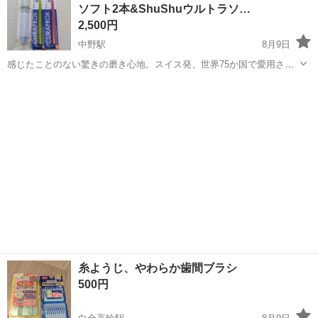
ソフト2本&ShuShuウルトラソ…
製造◇ ★トラックの金属...
2,500円
中野駅
8月9日
感じたことのない驚きの磨き心地。スイス発、世界75か国で愛用され
るオーラルケアブランド。 贅沢なオーラルケアタイムを実現。クラプ
東京
中野区
中野駅
その他
歯ブラシ
ロックスのスタンダードで一番人気の5460ウルトラソフト 歯科医、
歯科衛生士推奨品 ...
糸ようじ、やわらか歯間ブラシ
500円