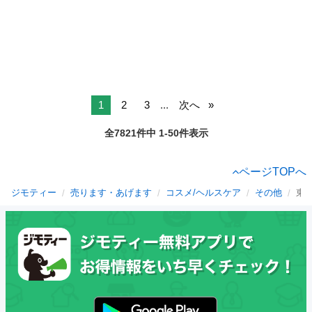
1
2
3
...
次へ
全7821件中 1-50件表示
ページTOPへ
ジモティー
売ります・あげます
コスメ/ヘルスケア
その他
東