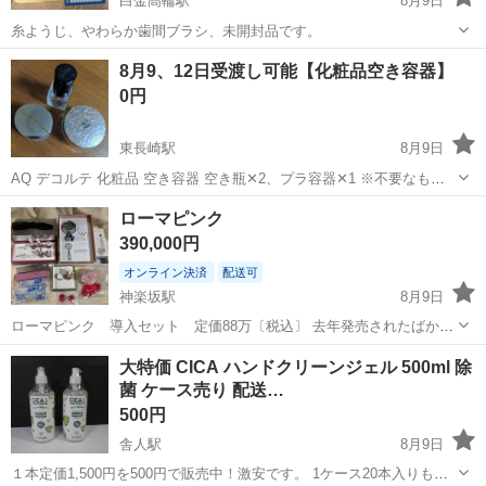
白金高輪駅
8月9日
糸ようじ、やわらか歯間ブラシ、未開封品です。
東京
港区
白金高輪駅
その他
8月9、12日受渡し可能【化粧品空き容器】
0円
東長崎駅
8月9日
AQ デコルテ 化粧品 空き容器 空き瓶✕2、プラ容器✕1 ※不要なもの
があれば省いてお渡しいたしま。 デコルテ、AQ空き容器、きれいに
東京
豊島区
東長崎駅
その他
容器
ローマピンク
洗ってあります。返品等お受け出来ませんので、ご了承頂ける方。 東
390,000円
長崎駅から徒歩6分、...
オンライン決済
配送可
神楽坂駅
8月9日
ローマピンク 導入セット 定価88万〔税込〕 去年発売されたばかり
のモデルです。 購入しましたが、私のサロンの経営方針とずれていた
東京
新宿区
神楽坂駅
その他
ピンク
大特価 CICA ハンドクリーンジェル 500ml 除
ので手放すことにいたしました。 こちらを購入すればすぐにローマピ
菌 ケース売り 配送…
ンクのサロンが開けるセット内...
500円
舎人駅
8月9日
１本定価1,500円を500円で販売中！激安です。 1ケース20本入りもあ