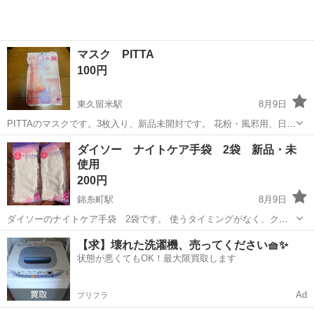
マスク PITTA
100円
東久留米駅
8月9日
PITTAのマスクです。3枚入り、新品未開封です。 花粉・風邪用、日本
製です。 抗菌、UVカットです。 8/17までの出品です。
東京
東久留米市
東久留米駅
その他
ダイソー ナイトケア手袋 2袋 新品・未
使用
200円
錦糸町駅
8月9日
ダイソーのナイトケア手袋 2袋です。 使うタイミングがなく、クロ
ーゼットにしまっておりました。 この商品はすでに販売終了している
東京
墨田区
錦糸町駅
その他
ダイソー
【求】壊れた洗濯機、売ってください🧺✨
ようです。 本所消防署付近でのお渡し希望です。
状態が悪くてもOK！最大限買取します
Ad
プリフラ