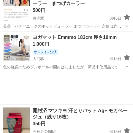
ーラー まつげカーラー
500円
豊洲駅
8月6日
美品 パナソニックのホットビューラー まつげカーラー 定価は約
3000円くらいのようです。 贈り物として頂いて、一度お試しで使用し
東京
江東区
豊洲駅
その他
ヨガマット Emmmo 183cm 厚さ10mm
たのですが、不器用すぎて全く使いこなせないため出品しました。損
1,000円
傷や不具合なく問題なく...
オンライン決済
大門駅
8月5日
色の確認のためダンボールの開封はしましたが、新品未使用品です。
商品の状態は写真をご確認ください。 【希望取引場所】 一の橋公園
東京
港区
大門駅
その他
【希望取引日時】 土日不可、平日終日対応可能。希望の日時をご指定
ください。 よろしくお願い...
開封済 マツキヨ 汗とりパット Ag+ モカベー
ジュ（残り16枚）
350円
石神井公園駅
8月5日