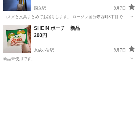
国立駅
8月7日
コスメと文具まとめてお譲りします。 ローソン国分寺西町3丁目でお
取引できるかたのみ。 今日の21時までか、明日午前8時〜9時半までに
東京
国立市
国立駅
その他
SHEIN ポーチ 新品
なります。
200円
京成小岩駅
8月7日
新品未使用です。
東京
葛飾区
京成小岩駅
その他
SHEIN