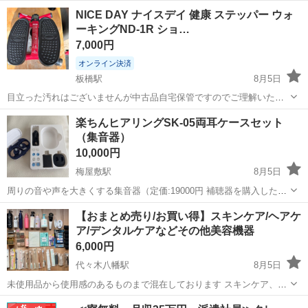
東京
東村山市
久米川駅
その他
NICE DAY ナイスデイ 健康 ステッパー ウォ
ーキングND-1R ショ…
7,000円
オンライン決済
板橋駅
8月5日
目立った汚れはございませんが中古品自宅保管ですのでご理解いただ
ける方のご検討宜しくお願い致します^ ^ ★サイズ 幅 43.0cm
東京
北区
板橋駅
その他
楽ちんヒアリングSK-05両耳ケースセット
奥行 45.5cm 高さ 20.0cm ★仕様 重量 7kg 材質 ...
（集音器）
10,000円
梅屋敷駅
8月5日
周りの音や声を大きくする集音器（定価:19000円 補聴器を購入したた
め出品します。動作確認済み。アルコール除菌の後、お渡しします。
東京
大田区
梅屋敷駅
その他
【おまとめ売り/お買い得】スキンケア/ヘアケ
※医療機器である補聴器とは異なります。 ◇ご自身でお使いいただけ
ア/デンタルケアなどその他美容機器
る方 ◇リユ...
6,000円
代々木八幡駅
8月5日
未使用品から使用感のあるものまで混在しております スキンケア、ヘ
アケア、化粧水、UVジェル、 美顔器、ネイルカラー、フェイスマス
東京
渋谷区
代々木八幡駅
その他
美容機器