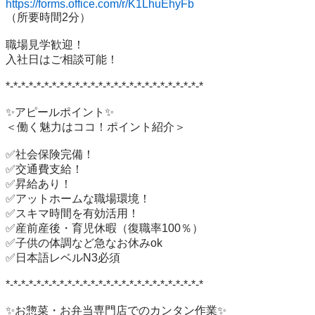
https://forms.office.com/r/K1LhuEhyFb
（所要時間2分）

職場見学歓迎！

入社日はご相談可能！

*-*-*-*-*-*-*-*-*-*-*-*-*-*-*-*-*-*-*-*-*-*-*-*-*-*

✨アピールポイント✨

＜働く魅力はココ！ポイント紹介＞

✅社会保険完備！

✅交通費支給！

✅昇給あり！

✅アットホームな職場環境！

✅スキマ時間を有効活用！

✅産前産後・育児休暇（復職率100％）

✅子供の体調など急なお休みok

✅日本語レベルN3必須

*-*-*-*-*-*-*-*-*-*-*-*-*-*-*-*-*-*-*-*-*-*-*-*-*-*

✨お惣菜・お弁当専門店でのカンタン作業✨
