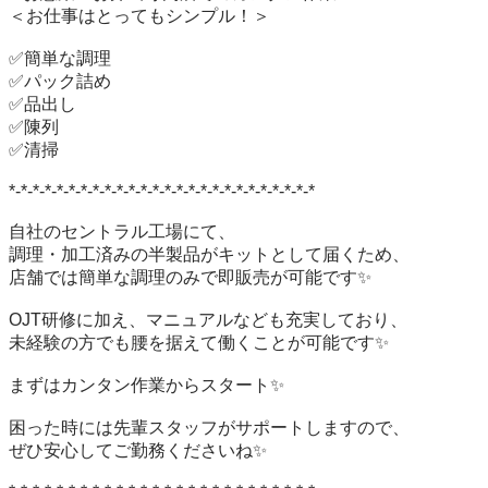
＜お仕事はとってもシンプル！＞

✅簡単な調理

✅パック詰め

✅品出し

✅陳列

✅清掃

*-*-*-*-*-*-*-*-*-*-*-*-*-*-*-*-*-*-*-*-*-*-*-*-*-*

自社のセントラル工場にて、

調理・加工済みの半製品がキットとして届くため、

店舗では簡単な調理のみで即販売が可能です✨

OJT研修に加え、マニュアルなども充実しており、

未経験の方でも腰を据えて働くことが可能です✨

まずはカンタン作業からスタート✨

困った時には先輩スタッフがサポートしますので、

ぜひ安心してご勤務くださいね✨
