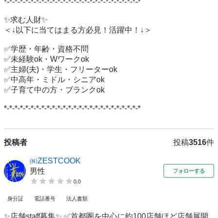
*-*-*-*-*-*-*-*-*-*-*-*-*-*-*-*-*-*-*-*-*-*-*-*-*-*

✨求む人財✨

＜↓以下に当てはまる方必見！活躍中！↓＞

✅学歴・年齢・資格不問

✅未経験ok・Wワークok

✅主婦(夫)・学生・フリーターok

✅中高年・ミドル・シニアok

✅子育て中の方・ブランクok

*-*-*-*-*-*-*-*-*-*-*-*-*-*-*-*-*-*-*-*-*-*-*-*-*-*
投稿者
投稿
3516
件
㈱ZESTCOOK
男性
フォローする
0.0
身分証
電話番号
法人書類
✨店舗staff募集✨ ✅首都圏を中心に約100店舗ほど店舗展開