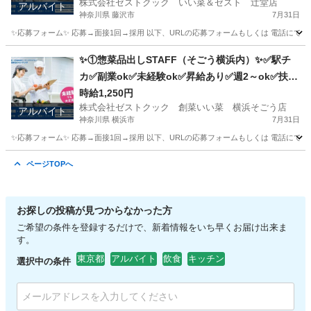
株式会社ゼストクック いい菜＆ゼスト 辻堂店
アルバイト
神奈川県 藤沢市
7月31日
✨応募フォーム✨ 応募→面接1回→採用 以下、URLの応募フォームもしくは 電話にて「求人応募希望」の旨
神奈川
藤沢市
キッチン
スタッフ
✨①惣菜品出しSTAFF（そごう横浜内）✨✅駅チ
カ✅副業ok✅未経験ok✅昇給あり✅週2～ok✅扶養
内ok
時給1,250円
株式会社ゼストクック 創菜いい菜 横浜そごう店
アルバイト
神奈川県 横浜市
7月31日
✨応募フォーム✨ 応募→面接1回→採用 以下、URLの応募フォームもしくは 電話にて「求人応募希望」の旨
神奈川
横浜市
キッチン
そごう
ページTOPへ
お探しの投稿が見つからなかった方
ご希望の条件を登録するだけで、新着情報をいち早くお届け出来ま
す。
東京都
アルバイト
飲食
キッチン
選択中の条件