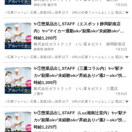
アルバイト
神奈川県 藤沢市
7月31日
✨応募フォーム✨ 応募→面接1回→採用 以下、URLの応募フォームもしくは 電話にて「求人応募希望」の旨、
神奈川
藤沢市
キッチン
スタッフ
✨①惣菜品出しSTAFF（エスポット静岡駅南店
内）✨✅マイカー通勤ok✅副業ok✅未経験ok✅扶
養内ok✅週2～ok
時給1,200円
株式会社ゼストクック いい菜＆ゼスト 静岡駅南店
アルバイト
静岡県 静岡市
7月31日
✨応募フォーム✨ 応募→面接1回→採用 以下、URLの応募フォームもしくは 電話にて「求人応募希望」の旨
静岡
静岡市
キッチン
スタッフ
✨①惣菜品出しSTAFF（三鷹コラル内）✨✅駅チ
カ✅副業ok✅未経験ok✅昇給あり✅週2～ok✅扶養
内ok
時給1,300円
株式会社ゼストクック いい菜＆ゼスト 三鷹店
アルバイト
三鷹市
7月31日
✨応募フォーム✨ 応募→面接1回→採用 以下、URLの応募フォームもしくは 電話にて「求人応募希望」の旨、
東京
三鷹市
キッチン
スタッフ
✨①惣菜品出しSTAFF（Luz湘南辻堂内）✨✅駅チ
カ✅副業ok✅未経験ok✅昇給あり✅週2～ok✅扶養
内ok
時給1,225円