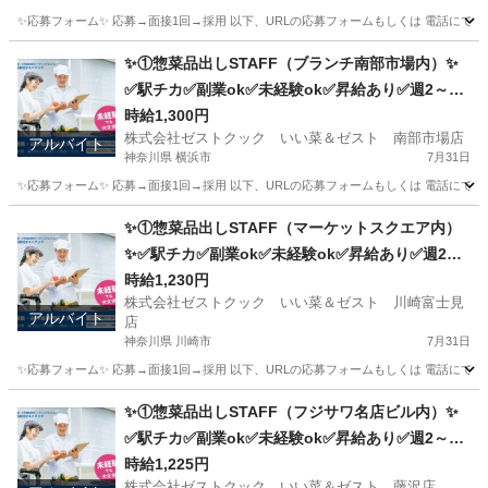
✨応募フォーム✨ 応募→面接1回→採用 以下、URLの応募フォームもしくは 電話にて「求人応募希望」の旨、
神奈川
横浜市
キッチン
野毛
✨①惣菜品出しSTAFF（ブランチ南部市場内）✨
✅駅チカ✅副業ok✅未経験ok✅昇給あり✅週2～ok
✅扶養内ok
時給1,300円
株式会社ゼストクック いい菜＆ゼスト 南部市場店
アルバイト
神奈川県 横浜市
7月31日
✨応募フォーム✨ 応募→面接1回→採用 以下、URLの応募フォームもしくは 電話にて「求人応募希望」の旨
神奈川
横浜市
キッチン
スタッフ
✨①惣菜品出しSTAFF（マーケットスクエア内）
✨✅駅チカ✅副業ok✅未経験ok✅昇給あり✅週2～
ok✅扶養内ok
時給1,230円
株式会社ゼストクック いい菜＆ゼスト 川崎富士見
アルバイト
店
神奈川県 川崎市
7月31日
✨応募フォーム✨ 応募→面接1回→採用 以下、URLの応募フォームもしくは 電話にて「求人応募希望」の旨
神奈川
川崎市
キッチン
スタッフ
✨①惣菜品出しSTAFF（フジサワ名店ビル内）✨
✅駅チカ✅副業ok✅未経験ok✅昇給あり✅週2～ok
✅扶養内ok
時給1,225円
株式会社ゼストクック いい菜＆ゼスト 藤沢店