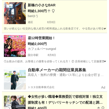
新橋の小さなBAR
時給1,300円
barゆう
港区
8月8日
笑いが絶えない社交的な個人経営の昭和感あふれる飲食店です。 やる気があり明るい接客が好
東京
港区
その他
BAR
昼12時営業開始！
時給2,000円
カフェ&バーsungod
国分寺駅
8月8日
①お飲みの提供、お客様との接客を頑張ってくれる方！ ② 店長候補として店舗運営での活躍し
東京
国分寺市
国分寺駅
バーテンダー
時給
自動車メーカーの期間従業員募集
高収入・無料の寮費・通勤バス等によりお金が貯まり
やすい環境
トヨタ自動車株式会社
Ad
◆女性が多い職場◆業務委託で節税対策！独立支
援制度も有！デリバリーキッチンでの配達と調理
補助
時給1,400円