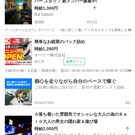
バー スタッフ 新メンバー募集中!
時給1,300円
Bar kabuto
蒲田駅
8月1日
アットホームなカウンターバーで、一緒に楽しく働いてくれるスタッフを募集します！ お
東京
大田区
蒲田駅
バーテンダー
スタッフ
簡単なお総菜のパック詰め
時給1,280円
オーケー株式会社
狛江市
提携サイト
主婦(夫)の働くを応援！ [勤務日数]： 週2日~ 06:00~10:00/07:00~11:00/08:00~12:00
東京
狛江市
その他
都心を走りながら自分のペースで稼ぐ
ご自身の都合に合わせて、原付や電動アシスト自転車
で配達
Amazon Now
Ad
☆落ち着いた雰囲気でオシャレな大人の為のＢａ
ｒ☆大人の男女の隠れ家＆遊び場
時給2,000円
株式会社 グラマシー / Ｂａｒ ＢＥＬＩＺＥ（ベリ