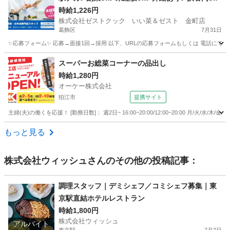
時給1,226円
株式会社ゼストクック いい菜＆ゼスト 金町店
葛飾区
7月31日
✨応募フォーム✨ 応募→面接1回→採用 以下、URLの応募フォームもしくは 電話にて「求人応募希望」の旨、
東京
葛飾区
キッチン
スタッフ
スーパーお総菜コーナーの品出し
時給1,280円
オーケー株式会社
狛江市
提携サイト
主婦(夫)の働くを応援！ [勤務日数]： 週2日~ 16:00~20:00/12:00~20:00 月/火
東京
狛江市
その他
もっと見る
株式会社ウィッシュ
さんのその他の投稿記事：
調理スタッフ｜デミシェフ／コミシェフ募集｜東
京駅直結ホテルレストラン
時給1,800円
株式会社ウィッシュ
アルバイト