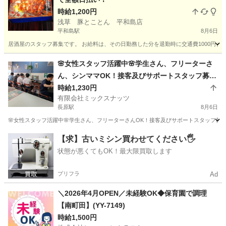
時給1,200円
浅草 豚とことん 平和島店
平和島駅
8月6日
居酒屋のスタッフ募集です。 お給料は、その日勤務した分を退勤時に交通費1000円ま
東京
大田区
平和島駅
居酒屋
スタッフ
🌸女性スタッフ活躍中🌸学生さん、フリーターさ
ん、シンママOK！接客及びサポートスタッフ募
集！
時給1,230円
有限会社ミックスナッツ
長原駅
8月6日
🌸女性スタッフ活躍中🌸学生さん、フリーターさんOK！接客及びサポートスタッフ募集
東京
大田区
長原駅
カフェ
スタッフ
【求】古いミシン買わせてください🖐️
状態が悪くてもOK！最大限買取します
プリフラ
Ad
＼2026年4月OPEN／未経験OK◆保育園で調理
【南町田】(YY-7149)
時給1,500円