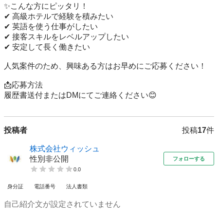
✨こんな方にピッタリ！

✔ 高級ホテルで経験を積みたい

✔ 英語を使う仕事がしたい

✔ 接客スキルをレベルアップしたい

✔ 安定して長く働きたい

人気案件のため、興味ある方はお早めにご応募ください！

📩応募方法

履歴書送付またはDMにてご連絡ください😊
投稿者
投稿
17
件
株式会社ウィッシュ
性別非公開
フォローする
0.0
身分証
電話番号
法人書類
自己紹介文が設定されていません