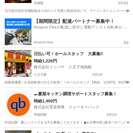
笹塚駅
8月3日
京王線渋谷区笹塚駅徒歩４分の１０号通り商店街沿いで、ラーメンダイニングバーを営業
東京
渋谷区
笹塚駅
レストラン
スタッフ
【期間限定】配達パートナー募集中！
Amazon Flexの配達に原付と電動アシスト自転車が登
場！
Amazon Now
Ad
日払い可！ホールスタッフ 大募集‼︎
時給1,226円
株式会社イッパチ 八王子海賊船
八王子駅
8月2日
経験者優遇！& 未経験者の方も大歓迎！ ⭐️ホールスタッフ 【時給 1226円】 30日間出勤
東京
八王子市
八王子駅
居酒屋
スタッフ
🍳夏期キッチン調理サポートスタッフ募集！
時給1,400円
株式会社育栄商事 クォーターバック
早稲田駅
8月2日
8/10以降～夏にバイトできる方を募集しております！ ◼お仕事内容 [基本パターン] ①１
東京
新宿区
早稲田駅
その他
スタッフ