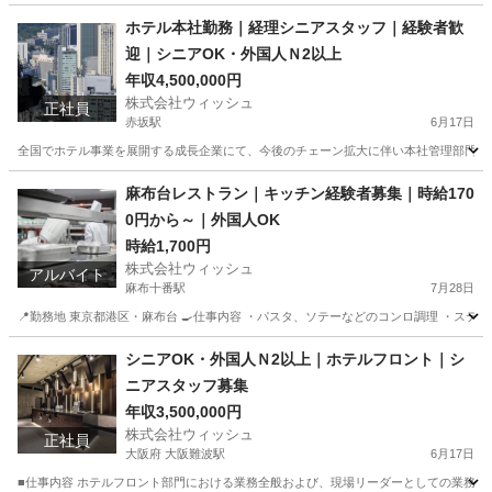
福岡
福岡市
祇園駅
ホテル
業務
ホテル本社勤務｜経理シニアスタッフ｜経験者歓
迎｜シニアOK・外国人Ｎ2以上
年収4,500,000円
株式会社ウィッシュ
正社員
赤坂駅
6月17日
全国でホテル事業を展開する成長企業にて、今後のチェーン拡大に伴い本社管理部門の強化
東京
港区
赤坂駅
経理
業務
麻布台レストラン｜キッチン経験者募集｜時給170
0円から～｜外国人OK
時給1,700円
株式会社ウィッシュ
アルバイト
麻布十番駅
7月28日
📍勤務地 東京都港区・麻布台 🍳仕事内容 ・パスタ、ソテーなどのコンロ調理 ・ステー
東京
港区
麻布十番駅
キッチン
時給
シニアOK・外国人Ｎ2以上｜ホテルフロント｜シ
ニアスタッフ募集
年収3,500,000円
株式会社ウィッシュ
正社員
大阪府 大阪難波駅
6月17日
■仕事内容 ホテルフロント部門における業務全般および、現場リーダーとしての業務をお