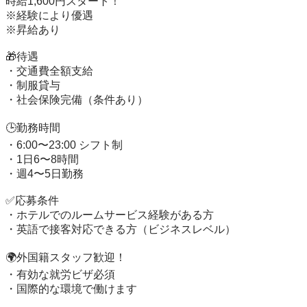
時給1,600円スタート！

※経験により優遇

※昇給あり

🎁待遇

・交通費全額支給

・制服貸与

・社会保険完備（条件あり）

🕒勤務時間

・6:00〜23:00 シフト制

・1日6〜8時間

・週4〜5日勤務

✅応募条件

・ホテルでのルームサービス経験がある方

・英語で接客対応できる方（ビジネスレベル）

🌍外国籍スタッフ歓迎！

・有効な就労ビザ必須

・国際的な環境で働けます
