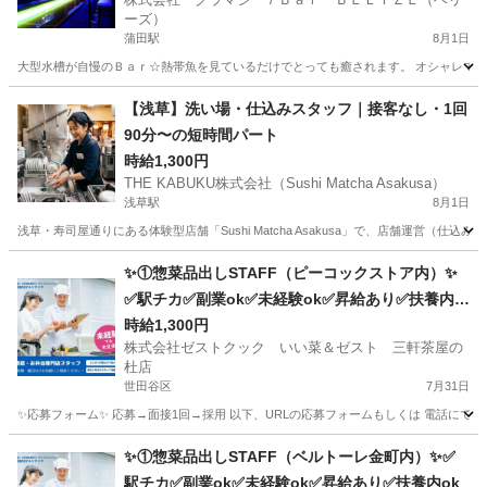
ーズ）
蒲田駅
8月1日
大型水槽が自慢のＢａｒ☆熱帯魚を見ているだけでとっても癒されます。 オシャレで落
東京
大田区
蒲田駅
その他
大人
【浅草】洗い場・仕込みスタッフ｜接客なし・1回
90分〜の短時間パート
時給1,300円
THE KABUKU株式会社（Sushi Matcha Asakusa）
浅草駅
8月1日
浅草・寿司屋通りにある体験型店舗「Sushi Matcha Asakusa」で、店舗運営
東京
台東区
浅草駅
キッチン
✨①惣菜品出しSTAFF（ピーコックストア内）✨
✅駅チカ✅副業ok✅未経験ok✅昇給あり✅扶養内o
k
時給1,300円
株式会社ゼストクック いい菜＆ゼスト 三軒茶屋の
杜店
世田谷区
7月31日
✨応募フォーム✨ 応募→面接1回→採用 以下、URLの応募フォームもしくは 電話にて「求人応募希望」の旨
東京
世田谷区
キッチン
スタッフ
✨①惣菜品出しSTAFF（ベルトーレ金町内）✨✅
駅チカ✅副業ok✅未経験ok✅昇給あり✅扶養内ok