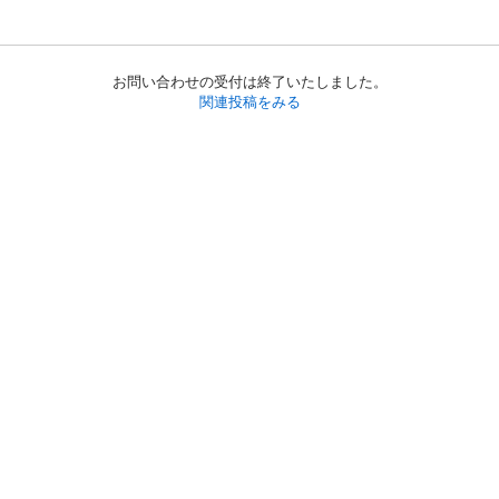
お問い合わせの受付は終了いたしました。
関連投稿をみる
初めての方へ
利用規約
プライバシーポリシー
プライバシー・ステートメント
健全化に資する運用方針
お問い合わせ
運営会社
サイトマップ
ご利用ガイド
フリーワードで探す
PC版で表示
都道府県選択
特定商取引法の表示
利用者情報の外部送信について