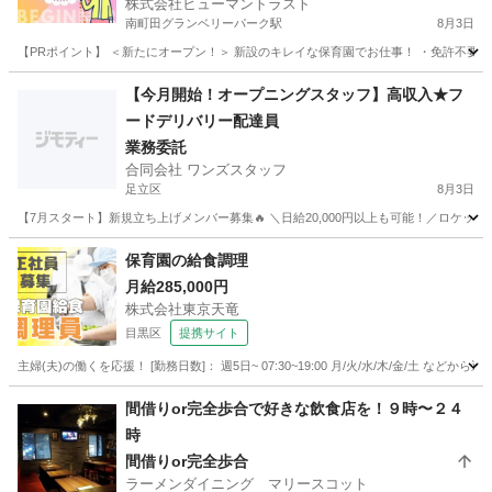
株式会社ヒューマントラスト
南町田グランベリーパーク駅
8月3日
【PRポイント】 ＜新たにオープン！＞ 新設のキレイな保育園でお仕事！ ・免許不要！未経
東京
町田市
南町田グランベリーパーク駅
キッチン
【今月開始！オープニングスタッフ】高収入★フ
ードデリバリー配達員
業務委託
合同会社 ワンズスタッフ
足立区
8月3日
【7月スタート】新規立ち上げメンバー募集🔥 ＼日給20,000円以上も可能！／ロケット
東京
足立区
デリバリー
オープニング
保育園の給食調理
月給285,000円
株式会社東京天竜
目黒区
提携サイト
主婦(夫)の働くを応援！ [勤務日数]： 週5日~ 07:30~19:00 月/火/水/木/金/土 
東京
目黒区
その他
間借りor完全歩合で好きな飲食店を！９時〜２４
時
間借りor完全歩合
ラーメンダイニング マリースコット