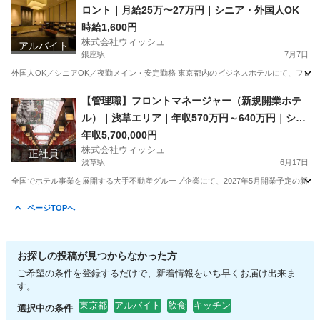
ロント｜月給25万〜27万円｜シニア・外国人OK
時給1,600円
株式会社ウィッシュ
アルバイト
銀座駅
7月7日
外国人OK／シニアOK／夜勤メイン・安定勤務 東京都内のビジネスホテルにて、フロン
東京
中央区
銀座駅
ホテル
時給
【管理職】フロントマネージャー（新規開業ホテ
ル）｜浅草エリア｜年収570万円～640万円｜シニ
ア歓迎・外国籍応募可（N2以上）
年収5,700,000円
株式会社ウィッシュ
正社員
浅草駅
6月17日
全国でホテル事業を展開する大手不動産グループ企業にて、2027年5月開業予定の新規
東京
台東区
浅草駅
ホテル
業務
ページTOPへ
お探しの投稿が見つからなかった方
ご希望の条件を登録するだけで、新着情報をいち早くお届け出来ま
す。
東京都
アルバイト
飲食
キッチン
選択中の条件