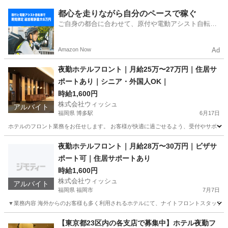
大阪
大阪市
大阪難波駅
ホテル
業務
都心を走りながら自分のペースで稼ぐ
ご自身の都合に合わせて、原付や電動アシスト自転車
で配達
Amazon Now
Ad
夜勤ホテルフロント｜月給25万〜27万円｜住居サ
ポートあり｜シニア・外国人OK｜
時給1,600円
株式会社ウィッシュ
アルバイト
福岡県 博多駅
6月17日
ホテルのフロント業務をお任せします。 お客様が快適に過ごせるよう、受付やサポート業務
福岡
福岡市
博多駅
接客
時給
夜勤ホテルフロント｜月給28万〜30万円｜ビザサ
ポート可｜住居サポートあり
時給1,600円
株式会社ウィッシュ
アルバイト
福岡県 福岡市
7月7日
▼業務内容 海外からのお客様も多く利用されるホテルにて、ナイトフロントスタッフを募
福岡
福岡市
ホテル
スタッフ
【東京都23区内の各支店で募集中】ホテル夜勤フ