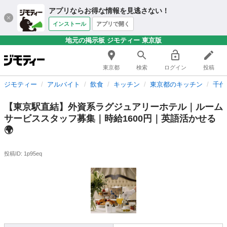
アプリならお得な情報を見逃さない！
インストール
アプリで開く
地元の掲示板 ジモティー 東京版
東京都
検索
ログイン
投稿
ジモティー
アルバイト
飲食
キッチン
東京都のキッチン
千代
【東京駅直結】外資系ラグジュアリーホテル｜ルーム
サービススタッフ募集｜時給1600円｜英語活かせる
🌍
投稿ID: 1p95eq