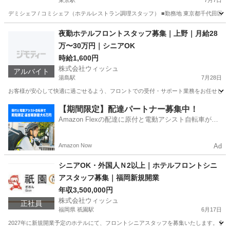
東京駅
7月7日
デミシェフ / コミシェフ（ホテルレストラン調理スタッフ） ■勤務地 東京都千代田区丸
東京
千代田区
東京駅
キッチン
スタッフ
夜勤ホテルフロントスタッフ募集｜上野｜月給28
万〜30万円｜シニアOK
時給1,600円
株式会社ウィッシュ
アルバイト
湯島駅
7月28日
お客様が安心して快適に過ごせるよう、フロントでの受付・サポート業務をお任せします
東京
台東区
湯島駅
ホテル
時給
【期間限定】配達パートナー募集中！
Amazon Flexの配達に原付と電動アシスト自転車が登
場！
Amazon Now
Ad
シニアOK・外国人Ｎ2以上｜ホテルフロントシニ
アスタッフ募集｜福岡新規開業
年収3,500,000円
株式会社ウィッシュ
正社員
福岡県 祇園駅
6月17日
2027年に新規開業予定のホテルにて、フロントシニアスタッフを募集いたします。 開