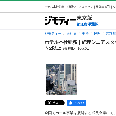
東京
版
都道府県選択
ジモティー
正社員
事務
経理
東京都
ホテル本社勤務｜経理シニアスタ
Ｎ2以上
（投稿ID : 1ogc0w）
ポスト
いいね！
全国でホテル事業を展開する成長企業にて