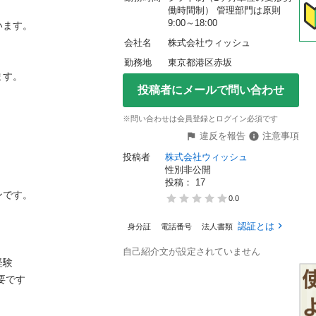
働時間制） 管理部門は原則 
9:00～18:00
。

会社名
株式会社ウィッシュ
勤務地
東京都港区赤坂
。

投稿者にメールで問い合わせ
※問い合わせは会員登録とログイン必須です
違反を報告
注意事項
投稿者
株式会社ウィッシュ
性別非公開
投稿： 
17
。

0.0
認証とは
身分証
電話番号
法人書類
自己紹介文が設定されていません


す
