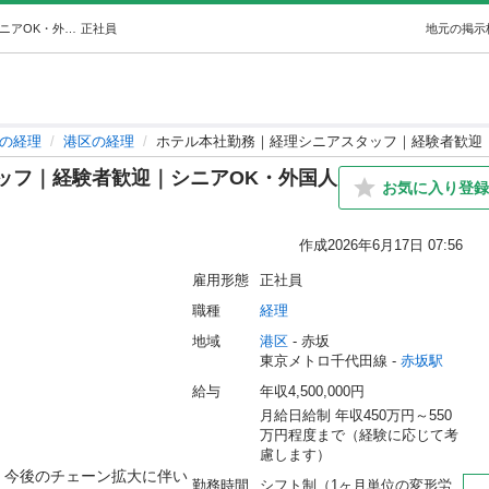
ホテル本社勤務｜経理シニアスタッフ｜経験者歓迎｜シニアOK・外国人Ｎ2以上 (株式会社ウィッシュ) 赤坂の経理の正社員の求人情報 株式会社ウィッシュ｜ジモティー
正社員
地元の掲示
の経理
港区の経理
ホテル本社勤務｜経理シニアスタッフ｜経験者歓迎｜
ッフ｜経験者歓迎｜シニアOK・外国人
お気に入り登録
作成
2026年6月17日 07:56
雇用形態
正社員
職種
経理
地域
港区
 - 赤坂
東京メトロ千代田線 - 
赤坂駅
給与
年収4,500,000円
月給日給制 年収450万円～550
万円程度まで（経験に応じて考
慮します）
、今後のチェーン拡大に伴い
勤務時間
シフト制（1ヶ月単位の変形労