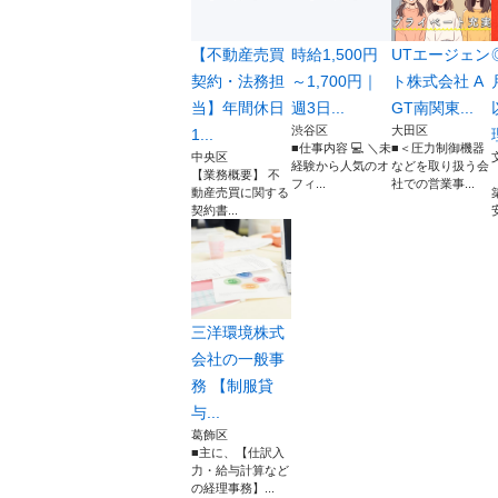
【不動産売買
時給1,500円
UTエージェン
契約・法務担
～1,700円｜
ト株式会社 A
当】年間休日
週3日...
GT南関東...
渋谷区
大田区
1...
■仕事内容 💻 ＼未
■＜圧力制御機器
中央区
経験から人気のオ
などを取り扱う会
【業務概要】 不
フィ...
社での営業事...
動産売買に関する
契約書...
三洋環境株式
会社の一般事
務 【制服貸
与...
葛飾区
■主に、【仕訳入
力・給与計算など
の経理事務】...