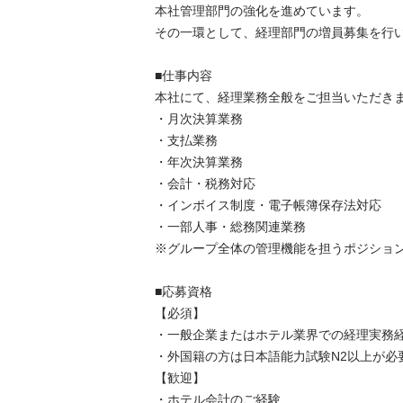
本社管理部門の強化を進めています。

その一環として、経理部門の増員募集を行います
■仕事内容

本社にて、経理業務全般をご担当いただきます
・月次決算業務

・支払業務

・年次決算業務

・会計・税務対応

・インボイス制度・電子帳簿保存法対応

・一部人事・総務関連業務

※グループ全体の管理機能を担うポジションです
■応募資格

【必須】

・一般企業またはホテル業界での経理実務経験
・外国籍の方は日本語能力試験N2以上が必要で
【歓迎】

・ホテル会計のご経験
