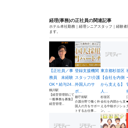
経理(事務)の正社員の関連記事
ホテル本社勤務｜経理シニアスタッフ｜経験者歓
ます。
【正社員／事
登録支援機関
東京都杉並区
務員 未経験
スタッフ/介護
【会社を内側
OK＊給与24...
外国人のサ
から支える】
鶴川駅
ポ...
人...
【経営管理部にて
都庁前駅
杉並区
一般事務を募集】
介護分野で働く外
会社を内部から支
経営管理...
国人の方をサポー
える中核ポジショ
トするお仕事...
ン。 ...