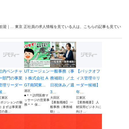
迎｜... 東京 正社員の求人情報を見ている人は、こちらの記事も見てい
社内ベンチャ
UTエージェン
一般事務（事
【バックオフ
ー部門の事業
ト株式会社 A
務補助）／土
ィス管理※リ
管理リーダー
GT南関東...
日祝休み／週
ーダー候補】
港区
候...
3...
年...
■＊＊訪問医療マ
江東区
大田区
江東区
ッサージの営業事
■ポジションの魅
【募集職種】 一
【業務概要】 人
務＊＊ 保...
力 まずは事業運
般事務（事務補
材採用ビジネスに
営の基...
助） ...
向け ...