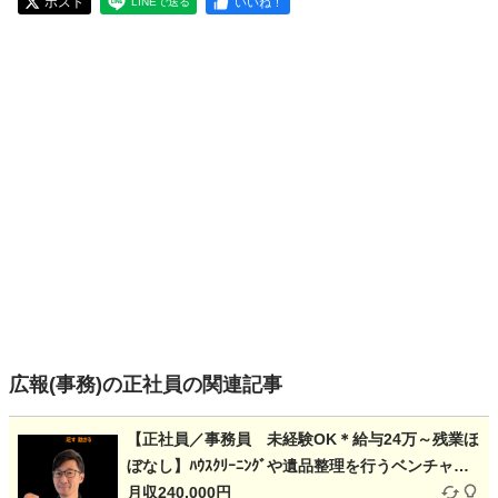
ポスト
いいね！
LINEで送る
広報(事務)の正社員の関連記事
【正社員／事務員 未経験OK＊給与24万～残業ほ
ぼなし】ﾊｳｽｸﾘｰﾆﾝｸﾞや遺品整理を行うベンチャー
企業
月収240,000円