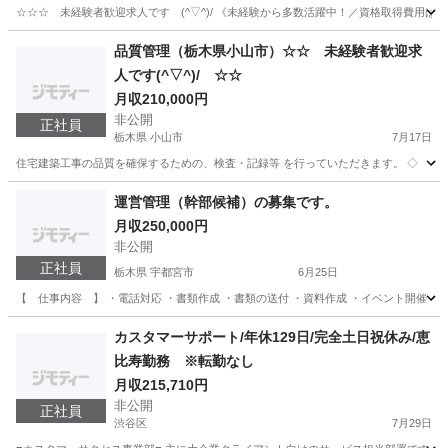
☆☆☆ 未経験者歓迎求人です (^▽^)/ 《未経験から多数活躍中！／資格取得費用は
東京
千代田区
SE
品質管理（栃木県小山市）☆☆ 未経験者歓迎求
人です(^▽^)/ ☆☆
月収210,000円
非公開
正社員
栃木県 小山市
7月17日
住宅建築工事の品質を確保するための、検査・記録等 を行っていただきます。 ◇ ◇
栃木
小山市
品質管理
未経験
運営管理（幹部候補）の募集です。
月収250,000円
非公開
正社員
栃木県 宇都宮市
6月25日
【 仕事内容 】 ・電話対応 ・書類作成 ・書類の送付 ・資料作成 ・イベント開催 ・パ
栃木
宇都宮市
営業企画
業務
カスタマーサポート/年休129日/完全土日祝休み/恵
比寿勤務 ※転勤なし
月収215,710円
非公開
正社員
渋谷区
7月29日