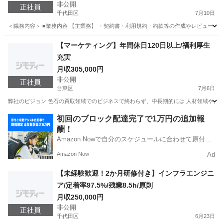
非公開
正社員
千代田区
7月10日
＜職務内容＞ ■業務内容 【主業務】 ・契約書・利用規約・約款等の作成やレビュー ・
東京
千代田区
法務
業務
【マーケティング】年間休日120日以上/福利厚生
充実
月収305,000円
非公開
正社員
台東区
7月6日
弊社のビジョン 色石の買取領域でのビジネスで終わらず、中長期的には 人材領域やグロ
東京
台東区
マーケティング
取締役
初回のブロック配達完了で1万円の追加報
酬！
Amazon Nowで自分のスケジュールに合わせて原付や
電動アシスト自転車で配達し、報酬を獲得しましょ
Amazon Now
Ad
う！
【未経験歓迎！2か月研修付き】インフラエンジニ
ア/定着率97.5%/残業8.5h/原則
月収250,000円
非公開
正社員
千代田区
6月23日