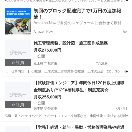
■カスタマーサクセス事業部■ 主に大企業クライアント向けのサービス担当部署です。 
東京
渋谷区
カスタマーサポート
未経験
初回のブロック配達完了で1万円の追加報
酬！
Amazon Nowで自分のスケジュールに合わせて原付や
電動アシスト自転車で配達し、報酬を獲得しましょ
Amazon Now
Ad
う！
施工管理業務、設計図・施工図作成業務
月収275,000円
非公開
正社員
栃木県 宇都宮市
7月23日
【 仕事内容 】 ①建築、土木の施工管理業務 ②建築、土木の設計（2Ｄ、3Ｄ） 他、プ
栃木
宇都宮市
CAD
業務
【試験評価エンジニア】年間休日120日以上/退職
金制度あり(^▽^)/福利厚生・制度充実☆
月収255,000円
非公開
正社員
栃木県 宇都宮市
7月21日
◎概 要 バッテリパック、パワートレイン、冷却系など、車両性能 に直結する領域にお
栃木
宇都宮市
その他
業務
【労務】処遇・給与・異動・労務管理業務や処遇