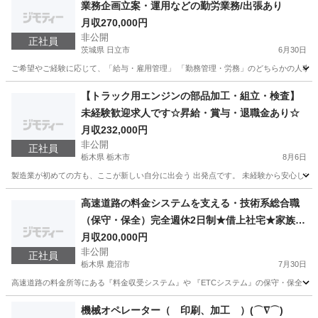
業務企画立案・運用などの勤労業務/出張あり
月収270,000円
非公開
正社員
茨城県 日立市
6月30日
ご希望やご経験に応じて、「給与・雇用管理」 「勤務管理・労務」のどちらかの人事労務
茨城
日立市
総務
【トラック用エンジンの部品加工・組立・検査】
未経験歓迎求人です☆昇給・賞与・退職金あり☆
月収232,000円
非公開
正社員
栃木県 栃木市
8月6日
製造業が初めての方も、ここが新しい自分に出会う 出発点です。 未経験から安心してス
栃木
栃木市
機械
未経験
高速道路の料金システムを支える・技術系総合職
（保守・保全）完全週休2日制★借上社宅★家族・
資格手当★退職年金など制度も充実！
月収200,000円
非公開
正社員
栃木県 鹿沼市
7月30日
高速道路の料金所等にある『料金収受システム』や 『ETCシステム』の保守・保全 ・定期点
栃木
鹿沼市
機械
機械オペレーター（ 印刷、加工 ）(⌒∇⌒)