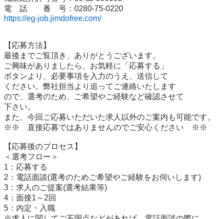
https://eg-job.jimdofree.com/
【応募方法】

最後までご覧頂き、ありがとうございます。

ご興味がありましたら、お気軽に「応募する」

ボタンより、必要事項を入力のうえ、送信して

ください。弊社担当より追ってご連絡いたします

ので、選考のため、ご希望やご経験など確認させて

下さい。

また、今回ご応募いただいた求人以外のご案内も可能です。

※※　直接応募ではありませんのでご安心ください　※※

【応募後のプロセス】

＜選考フロー＞

1：応募する

2：電話面談(選考のためご希望やご経験をお伺いします)

3：求人のご提案(選考結果等)

4：面接1～2回

5：内定・入職

※求人に関してご不明点などがあれば、電話面談の際に
