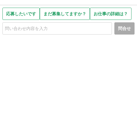
応募したいです
まだ募集してますか？
お仕事の詳細は？
問合せ
初めての方へ
利用規約
プライバシーポリシー
プライバシー・ステートメント
健全化に資する運用方針
お問い合わせ
運営会社
サイトマップ
ご利用ガイド
フリーワードで探す
PC版で表示
都道府県選択
特定商取引法の表示
利用者情報の外部送信について