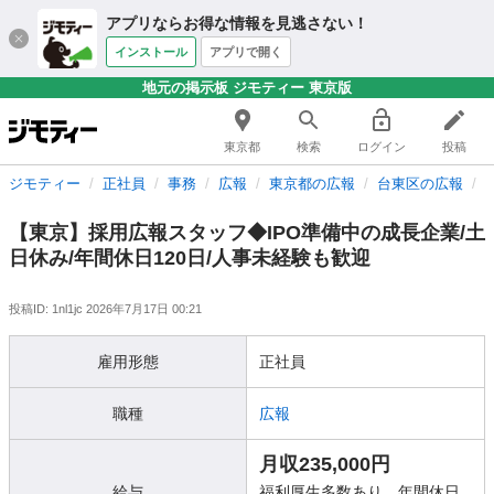
アプリならお得な情報を見逃さない！
インストール
アプリで開く
地元の掲示板 ジモティー 東京版
東京都
検索
ログイン
投稿
ジモティー
正社員
事務
広報
東京都の広報
台東区の広報
【東京】採用広報スタッフ◆IPO準備中の成長企業/土
日休み/年間休日120日/人事未経験も歓迎
投稿ID: 1nl1jc
2026年7月17日 00:21
雇用形態
正社員
職種
広報
月収235,000円
給与
福利厚生多数あり、年間休日