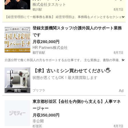
株式会社タスカット
鶴川駅
8月7日
【経営管理部にて一般事務を募集】 経営管理部は、事務職をメインとするセクションです
東京
町田市
鶴川駅
事務
業務
登録支援機関スタッフ/介護外国人のサポート業務
です
月収280,000円
HR Partners株式会社
都庁前駅
8月7日
介護分野で働く外国人の方をサポートするお仕事です。 主な業務は、書類の準備、簡
東京
新宿区
都庁前駅
一般事務
【求】古いミシン買わせてください🖐️
状態が悪くてもOK！最大限買取します
プリフラ
Ad
東京都杉並区【会社を内側から支える】人事マネ
ージャー
月収350,000円
非公開
杉並区
8月7日