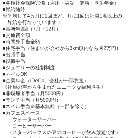
■各種社会保険完備（雇用・労災・健康・厚生年金）

■昇給随時

※平均して4ヵ月に1回ほど。月に1回は社員1名以上の

　昇給を行なっています！

■賞与年2回（7月・12月）

■交通費全額

■時間外手当全額

■住宅手当（住まいが会社から3km以内なら月2万円）

■出張手当

■役職手当

■ジュエリーの社割制度

■ネイルOK

■企業年金（iDeCo。会社が一部負担）

《社員の声から生まれたユニークな福利厚生》

■非喫煙者手当（月5000円）

■ランチ手当（月5000円）

■ネイル手当※基本無料（一部を除く）

■カフェスペース

　・ウォーターサーバー

　・コーヒーサーバー

　（スターバックスの豆のコーヒーが飲み放題です）
