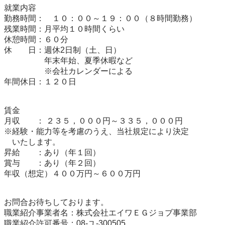
就業内容

勤務時間：　１０：００～１９：００（８時間勤務）

残業時間：月平均１０時間くらい

休憩時間：６０分

休　　日：週休2日制（土、日）

　　　　　年末年始、夏季休暇など　　　　　　

　　　　　※会社カレンダーによる

年間休日：１２０日

賃金

月収　　： ２３５，０００円～３３５，０００円

※経験・能力等を考慮のうえ、当社規定により決定

　いたします。

昇給　　：あり（年１回）

賞与　　：あり（年２回）

年収（想定）４００万円～６００万円

お問合お待ちしております。

職業紹介事業者名：株式会社エイワＥＧジョブ事業部

職業紹介許可番号：08-ユ-300505
