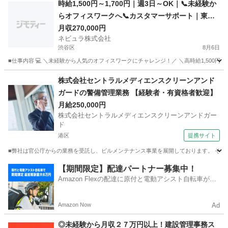
時給1,500円～1,700円｜週3日～OK｜📞未経験か
らオフィスワークへ📞カスタマーサポート｜東京
都内【Ow01】
月収270,000円
ネビュラ株式会社
渋谷区
8月6日
■仕事内容 💻 ＼未経験から人気のオフィスワークにチャレンジ！／ ＼高時給1,500円～
東京
渋谷区
事務
未経験
株式会社セントラルメディエンスクリーンアンド
ガードの警備管理業務 【経験者・有資格者歓迎】
月給250,000円
株式会社セントラルメディエンスクリーンアンドガー
ド
港区
提携サイト
■弊社は官公庁からの業務を受託し、ビルメンテナンス事業を展開しております。 その中
東京
港区
その他
【期間限定】配達パートナー募集中！
Amazon Flexの配達に原付と電動アシスト自転車が登
場！
Amazon Now
Ad
◎未経験から月収２７万円以上！建設管理事務ス