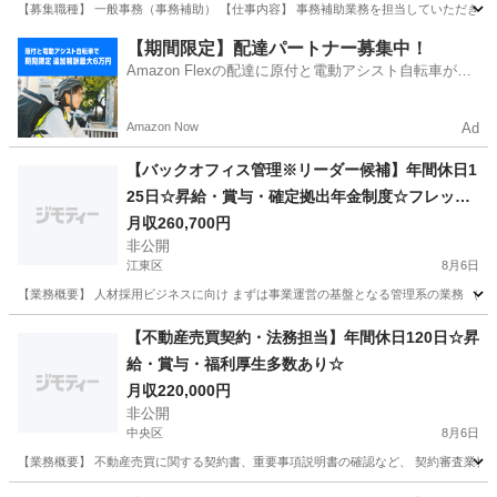
【募集職種】 一般事務（事務補助） 【仕事内容】 事務補助業務を担当していただきます
東京
大田区
一般事務
【期間限定】配達パートナー募集中！
Amazon Flexの配達に原付と電動アシスト自転車が登
場！
Amazon Now
Ad
【バックオフィス管理※リーダー候補】年間休日1
25日☆昇給・賞与・確定拠出年金制度☆フレック
スタイム制
月収260,700円
非公開
江東区
8月6日
【業務概要】 人材採用ビジネスに向け まずは事業運営の基盤となる管理系の業務 （受
東京
江東区
その他
業務
【不動産売買契約・法務担当】年間休日120日☆昇
給・賞与・福利厚生多数あり☆
月収220,000円
非公開
中央区
8月6日
【業務概要】 不動産売買に関する契約書、重要事項説明書の確認など、 契約審査業務を
東京
中央区
法務
業務