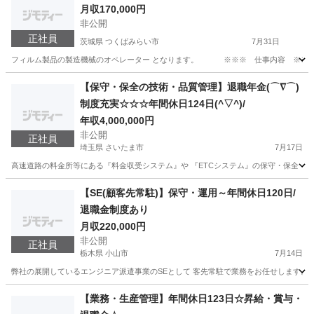
月収170,000円
非公開
正社員
茨城県 つくばみらい市
7月31日
フィルム製品の製造機械のオペレーター となります。 ※※※ 仕事内容 ※※※ ・原
茨城
つくばみらい市
化学
オペレーター
【保守・保全の技術・品質管理】退職年金(⌒∇⌒)
制度充実☆☆☆年間休日124日(^▽^)/
年収4,000,000円
非公開
正社員
埼玉県 さいたま市
7月17日
高速道路の料金所等にある『料金収受システム』や 『ETCシステム』の保守・保全 ・定期点
埼玉
さいたま市
品質管理
【SE(顧客先常駐)】保守・運用～年間休日120日/
退職金制度あり
月収220,000円
非公開
正社員
栃木県 小山市
7月14日
弊社の展開しているエンジニア派遣事業のSEとして 客先常駐で業務をお任せします。 
栃木
小山市
SE
【業務・生産管理】年間休日123日☆昇給・賞与・