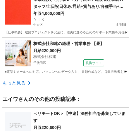
タッフ/土日祝日休み/昇給+賞与あり/各種手当+寮
完備
年収4,000,000円
ＹＩＫ
中央区
8月5日
【仕事概要】 建築プロジェクトを安全に、確実に進めるためのサポート業務をお任せしま
東京
中央区
事務
未経験
株式会社和建の経理・営業事務 【昼】
月給220,000円
株式会社和建
千代田区
提携サイト
■電話やメールへの対応、パソコンへのデータ入力、 書類作成など、営業担当者を支える事
東京
千代田区
一般事務
もっと見る
エイワ
さんのその他の投稿記事：
＜リモートOK＞【中途】法務担当を募集していま
す
月収220,600円