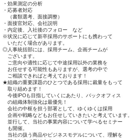
・効果測定の分析

・応募者対応

　（書類選考、面接調整）

・面接官対応、会社説明

・内定後、入社後のフォロー　など

※状況に応じて新卒採用のサポートにも携わって

　いただく場合があります。

◎人事統括部には、採用チーム、企画チームが

　ございます。

　ご意向や適性に応じて中途採用以外の業務を

　お任せする可能性もありますが、選考の中で

　ご相談できればと考えております！

★組織の重要課題のひとつである採用に裁量をもって

　取り組めます！

　今後IPOも目指していくにあたり、バックオフィス

　の組織体制強化は最優先！

　会社の中枢を担う部署として、ゆくゆくは採用

　企画や戦略などもお任せしていきたいと考えています。

　並行して、当社の事業内容について学べるセミナー

　も開催。

　当社の扱う商品やビジネスモデルについて、理解を
