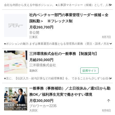
会社を内部から支える中核ポジション。 ■人事課マネージャー（候補）として、人事課業務
東京
杉並区
人事
業務
社内ベンチャー部門の事業管理リーダー候補＜全
国転勤＞ ※フレックス制
月収260,700円
非公開
江東区
8月7日
■ポジションの魅力 まずは事業運営の基盤となる管理系の業務 （受注・請求／月次・年
東京
江東区
その他
三洋環境株式会社の一般事務 【制服貸与】
月給250,000円
三洋環境株式会社
葛飾区
提携サイト
■主に、【仕訳入力・給与計算などの経理事務】を、 できることから少しずつお任せして
東京
葛飾区
一般事務
一般事務（事務補助）／土日祝休み／週3日から勤
務OK／福利厚生充実で働きやすい環境
月収300,000円
プロワーカー2235
大田区
8月6日