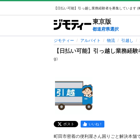
東京
版
都道府県選択
ジモティー
アルバイト
物流
引越し
【日払い可能】引っ越し業務経験
g）
ポスト
いいね！
町田市密着の便利屋さん困りごと解決本舗