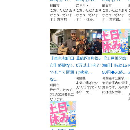
町田市
江戸川区
町田市
ご覧いただきあり
ご覧いただきあり
ご覧いただきあり
がとうございま
がとうございま
がとうございま
す！ 東京都...
す！ ・体を...
す！ 東京都...
【東京都町田
葛飾区‼️月収5
【江戸川区臨
市】経験なし
0万以上‼️今だ
海町】時給15
でも全く問題
け稼働...
50円◆未経...
葛飾区
葛西臨海公園駅...
な...
本気で稼ぎたい
物流倉庫内の管理
町田市
人“だけ”見てくだ
業務です。具体的
枠が空いたので、
さい｜大...
には機材の準...
3名の緊急募集に
なります。 ...