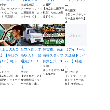
府中市
京成曳舟駅
大田区
ー...
ご覧いただきあり
フォークリフトで
【東京都大田区平
千代田区
がとうございま
の運搬業務（カウ
和島】Amazon配
【🌎フードデリバ
す！ 東京都...
ンター）です...
送ドライ...
リー全国案件🚀】
🍕...
【土日のみO
足立区鹿浜で
軽貨物、民泊
【デイサービ
K】【平日の
高収入！！普
清掃スタッフ
ス送迎ドライ
みOK】軽ト
通免許OK！
募集公式LIN...
バー】時給
大田区
ラ...
未...
1,...
詳しくは公式LINE
八王子市
足立区
新江古田駅
へ https://l...
【業務内容】 家
【東京都足立区】
【デイサービス送
具配送ドライバー
軽貨物配送ドライ
迎ドライバー募
業務になり...
バー募集！未...
集】 ★時給1...