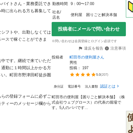
ルバイトさん・業務委託でき
勤務時間
9：00〜17:00
み時に出られる方も募集して
社名/
便利屋　困りごと解決本舗
店名
投稿者にメールで問い合わせ
なシフトや、出勤しなくては
ペースで稼ぐことができま
※問い合わせは会員登録とログイン必須です
違反を報告
注意事項
投稿者
町田市の便利屋さん
集中です。継続で来ていただ
男性
、通勤に１時間以上かかる方
投稿： 
197
さい。町田市野津田町徒歩圏
5.0
(
207
)
認証とは
身分証
電話番号
法人書類
ちらの登録フォームに必ずご
町田市の便利屋【困りごと解決本舗】（株
式会社ウェブグロース）の代表の堀場で
モティーのメッセージ欄から
す。5人のパパです...