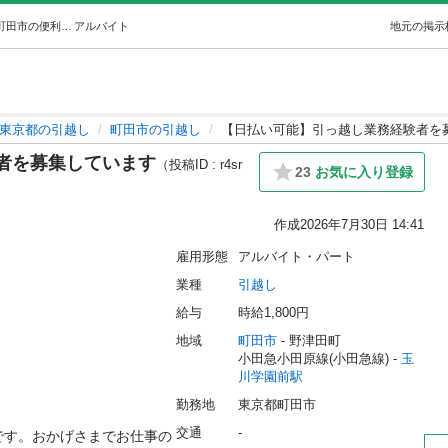
【日払い可能】引っ越し業務経験者を募集しています (町田市の便利屋さん) 玉川学園前の引越しの無料求人広告・アルバイト・バイト募集情報｜ジモティー
アルバイト
地元の掲示
東京都の引越し
町田市の引越し
【日払い可能】引っ越し業務経験者を
者を募集しています
（投稿ID : r4sr
23
お気に入り登録
作成
2026年7月30日 14:41
雇用形態
アルバイト・パート
業種
引越し
給与
時給1,800円
地域
町田市
 - 野津田町
小田急小田原線(小田急線) - 
玉
川学園前駅
勤務地
東京都町田市
交通
-
です。おかげさまでお仕事の