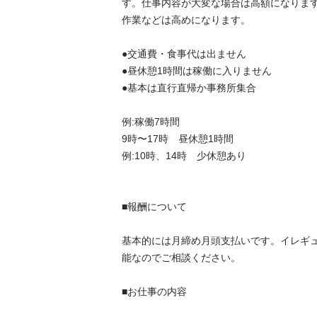
す。仕事内容が大変な場合は高額になりま
作業などは高めになります。

●交通費・食事代は出ません

●昼休憩1時間は稼働に入りません

●基本は直行直帰か事務所集合

例:稼働7時間

9時〜17時　昼休憩1時間

例:10時、14時　少休憩あり

■報酬について　

基本的には月締め月頭支払いです。イレギ
能なのでご相談ください。

■お仕事の内容
