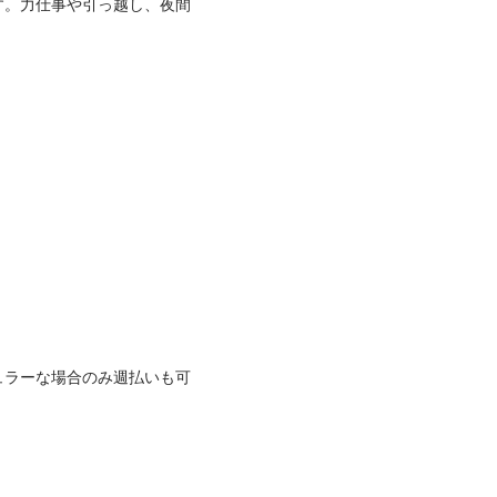
す。力仕事や引っ越し、夜間
ュラーな場合のみ週払いも可