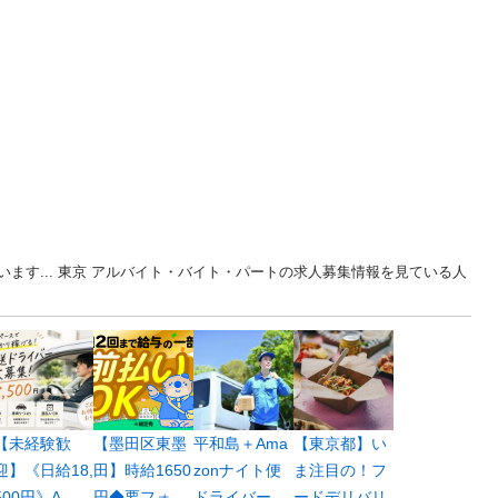
ます... 東京 アルバイト・バイト・パートの求人募集情報を見ている人
【未経験歓
【墨田区東墨
平和島＋Ama
【東京都】い
迎】《日給18,
田】時給1650
zonナイト便
ま注目の！フ
500円》A...
円◆要フォ...
ドライバー...
ードデリバリ