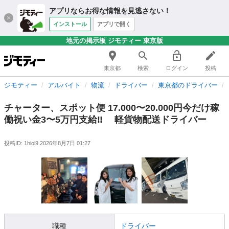
アプリならお得な情報を見逃さない！
インストール
アプリで開く
地元の掲示板 ジモティー 東京版
東京都
検索
ログイン
投稿
ジモティー
アルバイト
物流
ドライバー
東京都のドライバー
チャーター、スポット便 17.000〜20.000円今だけ稼
働祝い金3〜5万円支給‼️ 軽貨物配送ドライバー
投稿ID: 1hiol9
2026年8月7日 01:27
職種
ドライバー