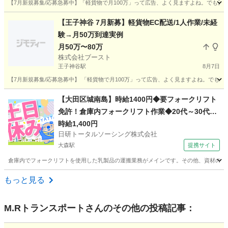
【7月新規募集/応募急募中】「軽貨物で月100万」って広告、よく見ますよね。でも正直、
東京
練馬区
練馬駅
ドライバー
貨物
【王子神谷 7月新募】軽貨物EC配送/1人作業/未経
験→月50万到達実例
月50万〜80万
株式会社ブースト
王子神谷駅
8月7日
【7月新規募集/応募急募中】 「軽貨物で月100万」って広告、よく見ますよね。でも正直、
東京
北区
王子神谷駅
ドライバー
貨物
【大田区城南島】時給1400円◆要フォークリフト
免許！倉庫内フォークリフト作業◆20代～30代活
躍中
時給1,400円
日研トータルソーシング株式会社
大森駅
提携サイト
倉庫内でフォークリフトを使用した乳製品の運搬業務がメインです。その他、資材の入出荷
東京
大田区
大森駅
ドライバー
もっと見る
M.Rトランスポート
さんのその他の投稿記事：