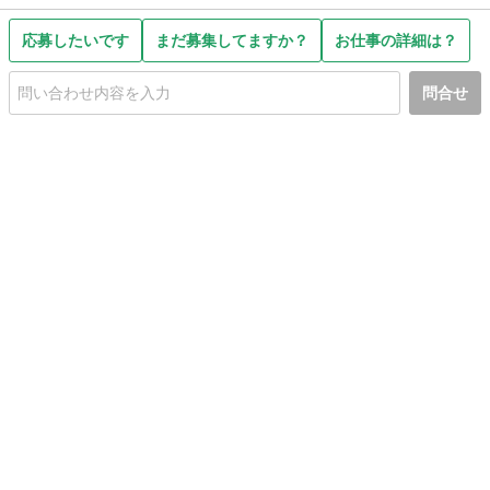
応募したいです
まだ募集してますか？
お仕事の詳細は？
問合せ
初めての方へ
利用規約
プライバシーポリシー
プライバシー・ステートメント
健全化に資する運用方針
お問い合わせ
運営会社
サイトマップ
ご利用ガイド
フリーワードで探す
PC版で表示
都道府県選択
特定商取引法の表示
利用者情報の外部送信について