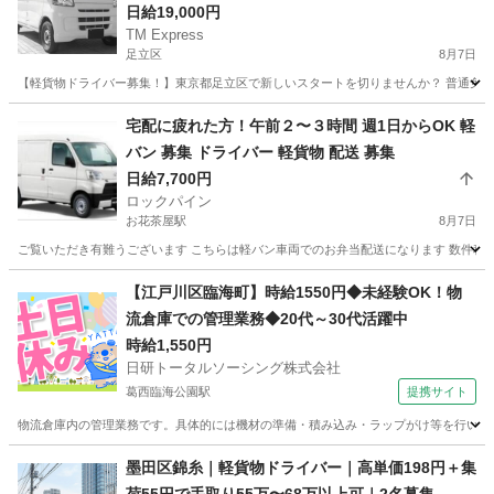
も◎
日給19,000円
TM Express
足立区
8月7日
【軽貨物ドライバー募集！】東京都足立区で新しいスタートを切りませんか？ 普通免許が
東京
足立区
ドライバー
社用車
宅配に疲れた方！午前２〜３時間 週1日からOK 軽
バン 募集 ドライバー 軽貨物 配送 募集
日給7,700円
ロックパイン
お花茶屋駅
8月7日
ご覧いただき有難うございます こちらは軽バン車両でのお弁当配送になります 数件程の
東京
葛飾区
お花茶屋駅
ドライバー
スポット
【江戸川区臨海町】時給1550円◆未経験OK！物
流倉庫での管理業務◆20代～30代活躍中
時給1,550円
日研トータルソーシング株式会社
葛西臨海公園駅
提携サイト
物流倉庫内の管理業務です。具体的には機材の準備・積み込み・ラップがけ等を行います
東京
江戸川区
葛西臨海公園駅
ドライバー
墨田区錦糸｜軽貨物ドライバー｜高単価198円＋集