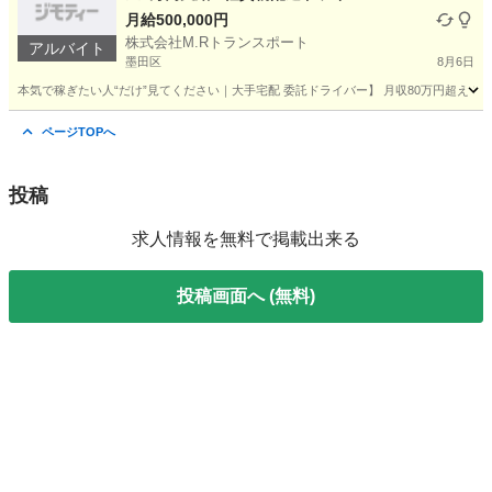
月給500,000円
株式会社M.Rトランスポート
アルバイト
墨田区
8月6日
本気で稼ぎたい人“だけ”見てください｜大手宅配 委託ドライバー】 月収80万円超え！現実
東京
墨田区
配送
一日
ページTOPへ
投稿
求人情報を無料で掲載出来る
投稿画面へ (無料)