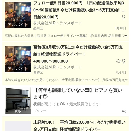
フォロー便‼️ 日当20.900円 1日の配達個数平均3
0〜50個前後‼️ 今だけ稼働祝い金3〜5万円支給‼️ 軽
貨物配送ドライバー
日給20,900円
株式会社M.Rトランスポート
アルバイト
品川区
5月10日
宅配に疲れた方必見｜品川発 フォロー便ドライバー募集】 📦 案件内容 品川着車 フォロー
東京
品川区
配送
貨物
葛飾区‼️月収50万以上‼️今だけ稼働祝い金5万円支
給‼️ 軽貨物配送ドライバー！
400.000〜800.000
株式会社M.Rトランスポート
アルバイト
葛飾区
8月7日
本気で稼ぎたい人“だけ”見てください｜大手宅配 委託ドライバー】 月収80万円超え！現実
東京
葛飾区
配送
給料
【何年も調律していない🎹】ピアノを買い
ます🖐️
状態が悪くてもOK！最大限買取します
プリフラ
Ad
未経験OK！ 平均日給23.000〜‼️ 今だけ稼働祝い
金5万円支給‼️ 軽貨物配達ドライバー