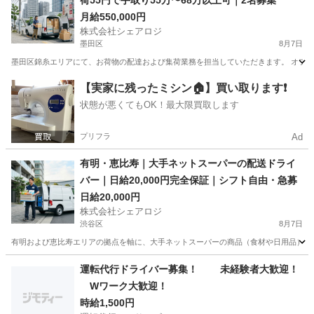
荷55円で手取り55万〜68万以上可｜2名募集
月給550,000円
株式会社シェアロジ
墨田区
8月7日
墨田区錦糸エリアにて、お荷物の配達および集荷業務を担当していただきます。 オフィ
東京
墨田区
ドライバー
手数料
【実家に残ったミシン🏠】買い取ります❗️
状態が悪くてもOK！最大限買取します
プリフラ
Ad
有明・恵比寿｜大手ネットスーパーの配送ドライ
バー｜日給20,000円完全保証｜シフト自由・急募
日給20,000円
株式会社シェアロジ
渋谷区
8月7日
有明および恵比寿エリアの拠点を軸に、大手ネットスーパーの商品（食材や日用品）をご
東京
渋谷区
ドライバー
ネットスーパー
運転代行ドライバー募集！ 未経験者大歓迎！
Wワーク大歓迎！
時給1,500円