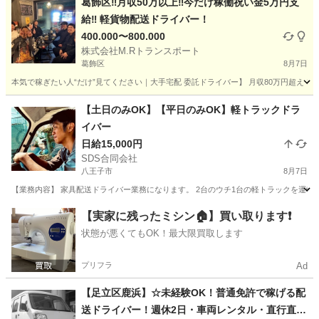
葛飾区‼️月収50万以上‼️今だけ稼働祝い金5万円支
給‼️ 軽貨物配送ドライバー！
400.000〜800.000
株式会社M.Rトランスポート
葛飾区
8月7日
本気で稼ぎたい人“だけ”見てください｜大手宅配 委託ドライバー】 月収80万円超え！現実
東京
葛飾区
配送
給料
【土日のみOK】【平日のみOK】軽トラックドラ
イバー
日給15,000円
SDS合同会社
八王子市
8月7日
【業務内容】 家具配送ドライバー業務になります。 2台のウチ1台の軽トラックを運転し
東京
八王子市
ドライバー
軽トラック
【実家に残ったミシン🏠】買い取ります❗️
状態が悪くてもOK！最大限買取します
プリフラ
Ad
【足立区鹿浜】☆未経験OK！普通免許で稼げる配
送ドライバー！週休2日・車両レンタル・直行直帰