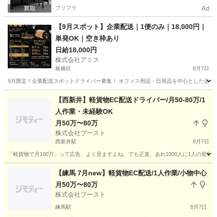
プリフラ
Ad
【9月スポット】企業配送｜1便のみ｜18,000円｜
単発OK｜空き枠あり
日給18,000円
株式会社アミス
板橋区
8月7日
9月限定！企業配送スポットドライバー募集！ オフィス用品・日用品を中心とした企業配送です。 
東京
板橋区
配送
スポット
【西新井】軽貨物EC配送ドライバー/月50-80万/1
人作業・未経験OK
月50万〜80万
株式会社ブースト
西新井駅
8月7日
「軽貨物で月100万」って広告、よく見ますよね。でも正直、あれ1000人に1人の世界で
東京
足立区
西新井駅
ドライバー
80万
【練馬 7月new】軽貨物EC配送/1人作業/小物中心
月50万〜80万
株式会社ブースト
練馬駅
8月7日