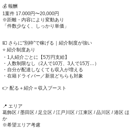
💰 報酬

1案件 17.000円〜20,000円

※距離・内容により変動あり

「件数少なく、しっかり単価」

💴 さらに“別枠”で稼げる｜紹介制度が強い

⭐️ 紹介制度あり

・1人紹介ごとに【5万円支給】

・人数制限なし（2人で10万、3人で15万…）

・自分が配達しなくても収入が増える

・在籍ドライバー／新規どちらも対象

👉 配る＋紹介＝収入ブースト

📍 エリア

葛飾区 / 墨田区 / 足立区 / 江戸川区 / 江東区 / 品川区 / 港区 ほ
か

※希望エリア考慮
