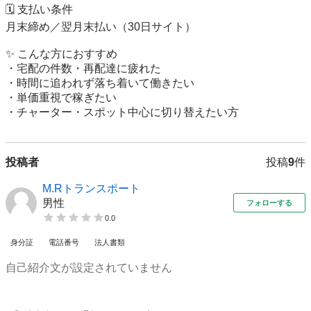
🗓 支払い条件

月末締め／翌月末払い（30日サイト）

✨ こんな方におすすめ

・宅配の件数・再配達に疲れた

・時間に追われず落ち着いて働きたい

・単価重視で稼ぎたい

・チャーター・スポット中心に切り替えたい方
投稿者
投稿
9
件
M.Rトランスポート
男性
フォローする
0.0
身分証
電話番号
法人書類
自己紹介文が設定されていません