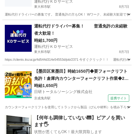
運転代行ＫＤサービス
東大和市駅
8月7日
運転代行ドライバーの募集です。 普通免許の方もOK！ Wワーク、未経験大歓迎です。
東京
東大和市
東大和市駅
ドライバー
運転代行ドライバー募集！ 普通免許の未経験
者大歓迎！
時給1,700円
運転代行ＫＤサービス
東大和市駅
8月7日
https://clients.itszai.jp/4d544d314e54553d/job/2371 今すぐク
東京
東大和市
東大和市駅
ドライバー
【墨田区東墨田】時給1650円◆要フォークリフト
免許！倉庫内カウンターフォークリフト作業◆20
代～30代活躍中
時給1,650円
日研トータルソーシング株式会社
京成曳舟駅
提携サイト
カウンターフォークリフトを使用してトラックから製品（びんや材料）を積み下ろす作業
東京
墨田区
京成曳舟駅
ドライバー
【何年も調律していない🎹】ピアノを買い
ます🖐️
状態が悪くてもOK！最大限買取します