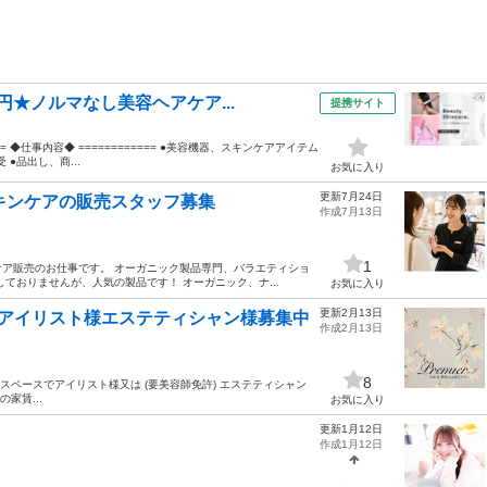
円★ノルマなし美容ヘアケア...
提携サイト
== ◆仕事内容◆ ============ ●美容機器、スキンケアアイテム
●品出し、商...
お気に入り
更新7月24日
キンケアの販売スタッフ募集
作成7月13日
1
ア販売のお仕事です。 オーガニック製品専門、バラエティショ
ておりませんが、人気の製品です！ オーガニック、ナ...
お気に入り
更新2月13日
勤アイリスト様エステティシャン様募集中
作成2月13日
8
スペースでアイリスト様又は (要美容師免許) エステティシャン
家賃...
お気に入り
更新1月12日
作成1月12日