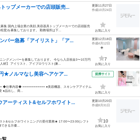
更新11月27日
トップメーカーでの店頭販売...
作成10月24日
募集 国内上場企業の美顔,美容器具トップメーカーでの店頭販売
度)を募集しております。 勤務場所は下...
お気に入り
更新12月18日
ンバー急募「アイリスト」「ア...
作成4月12日
7
ープニングメンバーを募集しております。 今なら入店祝金3〜10万円
材】 アイリスト、アイブロウリスト(兼...
お気に入り
円★ノルマなし美容ヘアケア...
提携サイト
== ◆仕事内容◆ ============ ●美容機器、スキンケアアイテム
●品出し、商...
お気に入り
更新10月20日
アーティスト&セルフホワイト...
作成8月31日
10
&セルフホワイトニングの受付業務★ 17:00〜23:00(シフト
務できる方優...
お気に入り
一覧