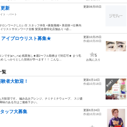
更新08月05日
日更新
イト・パート
ロンワークしたい方 スタッフ仲良 <募集職種> 美容師 <仕事内
リストサロンワーク全般 髪質改善特化店舗あり <必...
更新10月25日
・アイブロウリスト募集★
作成10月20日
5
です(๑>◡<๑) 残業無し★週2〜フル勤務まで対応可★ まつ毛
 しっかりとした技術が学べます！！ こんな...
お気に入り
一覧
更新4月14日
経験者大歓迎！
受付終了
作成10月18日
も大歓迎です。 編み込みアレンジ、ナミナミナウェーブ、 スジ盛
 興味のある方はご連絡下さい。
更新6月24日
スタッフ大募集
作成10月18日