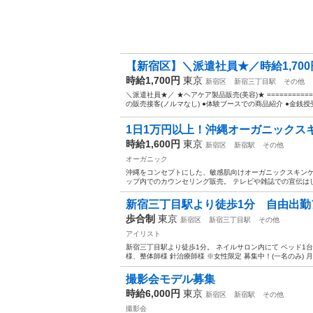
【新宿区】＼派遣社員★／時給1,700
時給1,700円
東京
新宿区
新宿三丁目駅
その他
＼派遣社員★／ ★ヘアケア製品販売(美容)★ ==========
の販売接客(ノルマなし) ●体験ブースでの商品紹介 ●金銭授受 
1日1万円以上！沖縄オーガニックス
時給1,600円
東京
新宿区
新宿駅
その他
オーガニック
沖縄をコンセプトにした、敏感肌向けオーガニックスキンケ
ップ内でのカウンセリング販売。 テレビや雑誌での宣伝はし
新宿三丁目駅より徒歩1分 自由出
歩合制
東京
新宿区
新宿三丁目駅
その他
アイリスト
新宿三丁目駅より徒歩1分。 ネイルサロン内にて ベッド1台
様、整体師様 針治療師様 ※女性限定 募集中！(一名のみ) 月の
撮影会モデル募集
時給6,000円
東京
新宿区
新宿駅
その他
撮影会