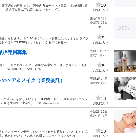
10
の覆面調査の募集です。 調査内容はサービス品質向上の利用を目
・通話面談後以下の流れになります。 ①...
お気に入り
更新1月2日
作成7月23日
5
遇いたします。 月7-10日のスポット募集にはなりますがライブ
はAVOLITESになります。 やる気のあるか...
お気に入り
更新10月26日
品販売員募集
作成10月26日
せん。) 都合の良い日に、銀座や新宿でお仕事しませんか？ 化粧
5
ご質問頂いた方へのご回答： ...
お気に入り
更新3月28日
ントのヘア＆メイク（業務委託）
作成2月2日
13
出来る方を探しています。 ■ 内容・条件 ・撮影会やファッシ
象は小学生～中学生） ・新宿区内のフォ...
お気に入り
更新2月22日
作成7月11日
13
容をアンケートで報告していただける方を募集しております！ ◎
い稼ぎしたい！ ・お休みの日にちょっとだけアルバイ...
お気に入り