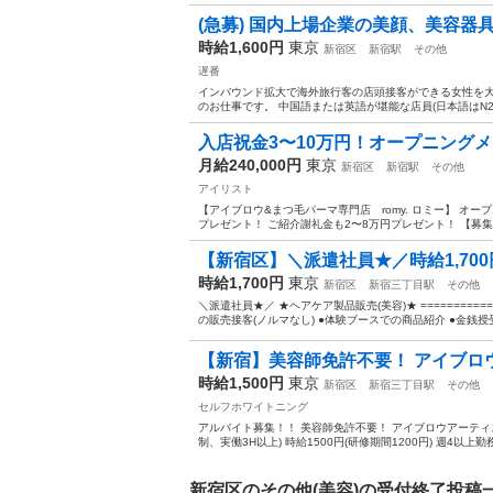
(急募) 国内上場企業の美顔、美容器具
時給1,600円
東京
新宿区
新宿駅
その他
遅番
インバウンド拡大で海外旅行客の店頭接客ができる女性を大
のお仕事です。 中国語または英語が堪能な店員(日本語はN2程
入店祝金3〜10万円！オープニングメ
月給240,000円
東京
新宿区
新宿駅
その他
アイリスト
【アイブロウ&まつ毛パーマ専門店 romy. ロミー】 オ
プレゼント！ ご紹介謝礼金も2〜8万円プレゼント！ 【募集人
【新宿区】＼派遣社員★／時給1,700
時給1,700円
東京
新宿区
新宿三丁目駅
その他
＼派遣社員★／ ★ヘアケア製品販売(美容)★ ==========
の販売接客(ノルマなし) ●体験ブースでの商品紹介 ●金銭授受 
【新宿】美容師免許不要！ アイブロウ
時給1,500円
東京
新宿区
新宿三丁目駅
その他
セルフホワイトニング
アルバイト募集！！ 美容師免許不要！ アイブロウアーティスト
制、実働3H以上) 時給1500円(研修期間1200円) 週4以上勤
新宿区のその他(美容)の受付終了投稿