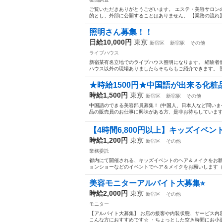
ご覧いただきありがとうございます。 エステ・美容サロン
的とし、外部に公開することはありません。 【業務の流れ】 
照明さん募集！！
日給10,000円
東京
新宿区
新宿駅
その他
ライブハウス
新宿某有名立地でのライブハウス照明になります。 経験者優
ハウス以外の現場ありましたらそちらもご紹介できます。 照明卓
★時給1500円★中国語が出来る化粧
時給1,500円
東京
新宿区
新宿駅
その他
中国語のできる美容部員募集！ (中国人、日本人など問いま
品の販売員のお仕事に興味がある方、是非お待ちしています。 
【4時間6,800円以上】キッズイベ
時給1,200円
東京
新宿区
その他
業務委託
都内にて開催される、キッズイベントのヘア＆メイクをお願い
ョンショーなどのイベントでヘア＆メイクをお願いします（対
美容モニターアルバイト大募集⭐︎
時給2,000円
東京
新宿区
その他
モニター
【アルバイト大募集】 お店の接客や内装状態、サービス内
こんな方におすすめです☆ ・ちょっとした空き時間にお小遣