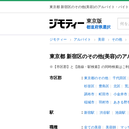
東京都 新宿区のその他(美容)のアルバイト・バイ
東京版
都道府県選択
ジモティー
アルバイト
美容
その他
東京都 新宿区のその他(美容)の
※【市区郡】と【路線・駅検索】の同時検索はご利
市区郡
：
東京都のその他
千代田区
杉並区
豊島区
北区
荒
調布市
町田市
小金井市
稲城市
羽村市
あきる野
駅
：
新宿駅
渋谷駅
池袋駅
職種
：
全ての美容
美容師
マッ