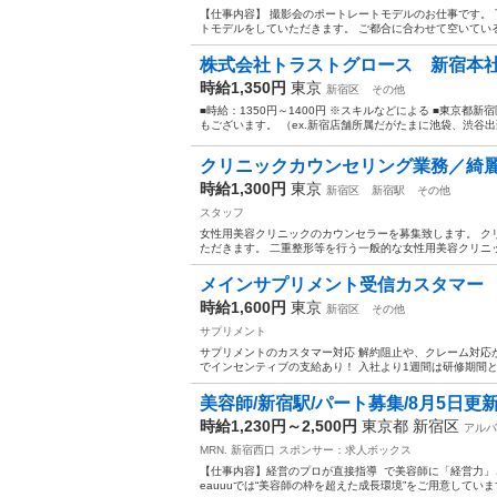
【仕事内容】 撮影会のポートレートモデルのお仕事です。
トモデルをしていただきます。 ご都合に合わせて空いている
株式会社トラストグロース 新宿本社 
時給1,350円
東京
新宿区
その他
■時給：1350円～1400円 ※スキルなどによる ■東京都
もございます。 （ex.新宿店舗所属だがたまに池袋、渋谷出勤
クリニックカウンセリング業務／綺麗
時給1,300円
東京
新宿区
新宿駅
その他
スタッフ
女性用美容クリニックのカウンセラーを募集致します。 ク
ただきます。 二重整形等を行う一般的な女性用美容クリニッ
メインサプリメント受信カスタマー
時給1,600円
東京
新宿区
その他
サプリメント
サプリメントのカスタマー対応 解約阻止や、クレーム対応
でインセンティブの支給あり！ 入社より1週間は研修期間とな
美容師/新宿駅/パート募集/8月5日更
時給1,230円～2,500円
東京都 新宿区
アルバ
MRN. 新宿西口
スポンサー：求人ボックス
【仕事内容】経営のプロが直接指導 ‍ で美容師に「経営力」とい
eauuuでは“美容師の枠を超えた成長環境”をご用意していま