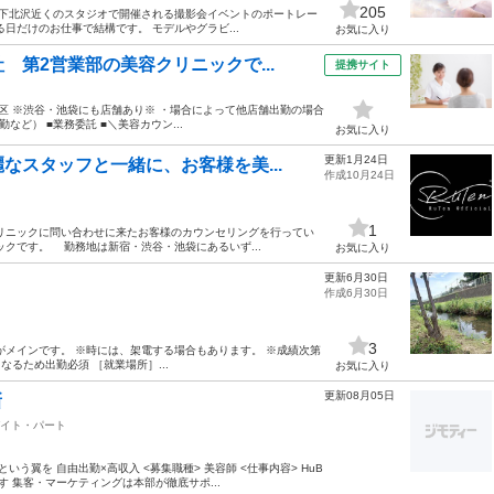
205
 下北沢近くのスタジオで開催される撮影会イベントのポートレー
日だけのお仕事で結構です。 モデルやグラビ...
お気に入り
第2営業部の美容クリニックで...
提携サイト
新宿区 ※渋谷・池袋にも店舗あり※ ・場合によって他店舗出勤の場合
など） ■業務委託 ■＼美容カウン...
お気に入り
更新1月24日
なスタッフと一緒に、お客様を美...
作成10月24日
1
リニックに問い合わせに来たお客様のカウンセリングを行ってい
クです。 勤務地は新宿・渋谷・池袋にあるいず...
お気に入り
更新6月30日
作成6月30日
3
がメインです。 ※時には、架電する場合もあります。 ※成績次第
るため出勤必須 ［就業場所］...
お気に入り
更新08月05日
新
イト・パート
う翼を 自由出勤×高収入 <募集職種> 美容師 <仕事内容> HuB
す 集客・マーケティングは本部が徹底サポ...