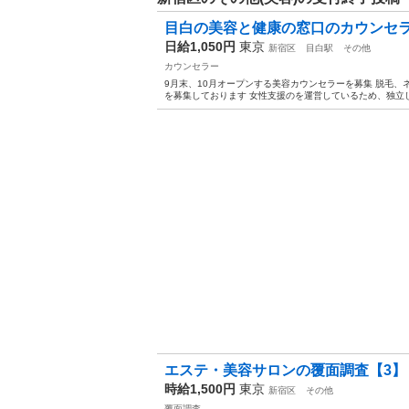
目白の美容と健康の窓口のカウンセ
日給1,050円
東京
新宿区
目白駅
その他
カウンセラー
9月末、10月オープンする美容カウンセラーを募集 脱毛
を募集しております 女性支援のを運営しているため、独立
エステ・美容サロンの覆面調査【3】
時給1,500円
東京
新宿区
その他
覆面調査