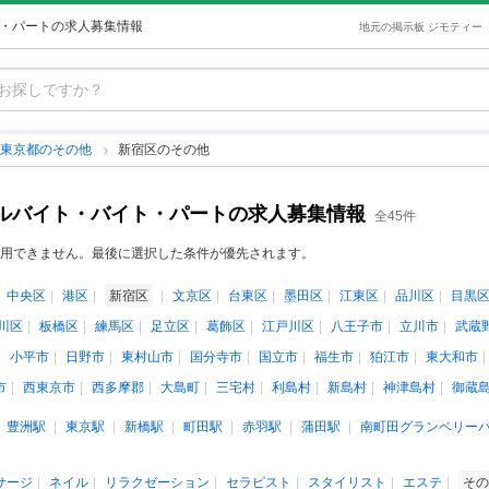
ト・パートの求人募集情報
地元の掲示板 ジモティー
東京都のその他
新宿区のその他
アルバイト・バイト・パートの求人募集情報
全45件
用できません。最後に選択した条件が優先されます。
中央区
港区
新宿区
文京区
台東区
墨田区
江東区
品川区
目黒
川区
板橋区
練馬区
足立区
葛飾区
江戸川区
八王子市
立川市
武蔵
小平市
日野市
東村山市
国分寺市
国立市
福生市
狛江市
東大和市
市
西東京市
西多摩郡
大島町
三宅村
利島村
新島村
神津島村
御蔵
豊洲駅
東京駅
新橋駅
町田駅
赤羽駅
蒲田駅
南町田グランベリー
サージ
ネイル
リラクゼーション
セラピスト
スタイリスト
エステ
その