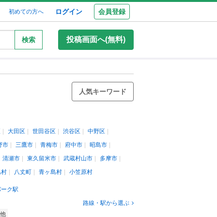
ログイン
会員登録
初めての方へ
投稿画面へ(無料)
検索
人気キーワード
区
大田区
世田谷区
渋谷区
中野区
野市
三鷹市
青梅市
府中市
昭島市
清瀬市
東久留米市
武蔵村山市
多摩市
島村
八丈町
青ヶ島村
小笠原村
パーク駅
路線・駅から選ぶ
他