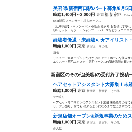
美容師/新宿西口駅/パート募集/8月5
時給1,400円～2,000円
東京都 新宿区
アルバ
nalu新宿
スポンサー：求人ボックス
【仕事内容】<マンツーマン>保証月給あり お客様に丁寧なサ
容> カット・カラー・シャンプー・パーマなどジュニアスタイ
経験者優遇・未経験可★アイリスト
時給1,000円
東京
新宿区
その他
眉毛
リニューアルオープンしたばかりの アットホームな個人サロン
エクステ・眉毛エクステ・眉毛ワックスの認定講師在籍のため
新宿区のその他(美容)の受付終了投稿
ヘアセットアシスタント大募集！未
時給1,000円
東京
新宿区
新宿駅
その他
デカ盛り
ヘアセット専門サロンのアシスタント業務 未経験者の方で
り、デカ盛り、何でも 出来るようになるまで教えますので
新規店舗オープン&新規事業のため
時給1,000円
東京
新宿区
新宿駅
その他
少人数