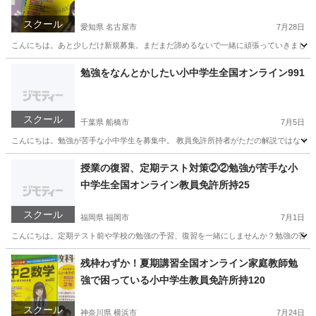
家庭教師
スクール
愛知県 名古屋市
7月28日
こんにちは。あと少しだけ新規募集。まだまだ諦めるないで一緒に頑張っていきましょう！勉
愛知
名古屋市
家庭教師
理科
勉強をなんとかしたい小中学生全国オンライン991
スクール
千葉県 船橋市
7月5日
こんにちは。勉強が苦手な小中学生を募集中。 教員免許所持者がただの解説ではなく質
千葉
船橋市
家庭教師
オンライン
授業の復習、定期テスト対策②②勉強が苦手な小
中学生全国オンライン教員免許所持25
スクール
福岡県 福岡市
7月1日
こんにちは。定期テスト前や学校の勉強の予習、復習を一緒にしませんか？勉強の苦手な小
福岡
福岡市
家庭教師
小学生
残枠わずか！夏期講習全国オンライン家庭教師勉
強で困っている小中学生教員免許所持120
スクール
神奈川県 横浜市
7月24日