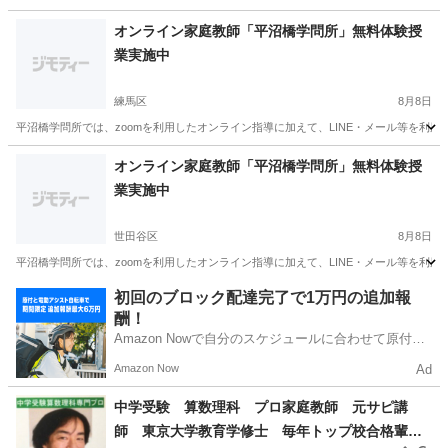
東京
大田区
家庭教師
無料
オンライン家庭教師「平沼橋学問所」無料体験授
業実施中
練馬区
8月8日
平沼橋学問所では、zoomを利用したオンライン指導に加えて、LINE・メール等を利
東京
練馬区
家庭教師
無料
オンライン家庭教師「平沼橋学問所」無料体験授
業実施中
世田谷区
8月8日
平沼橋学問所では、zoomを利用したオンライン指導に加えて、LINE・メール等を利
東京
世田谷区
家庭教師
無料
初回のブロック配達完了で1万円の追加報
酬！
Amazon Nowで自分のスケジュールに合わせて原付や
電動アシスト自転車で配達し、報酬を獲得しましょ
Amazon Now
Ad
う！
中学受験 算数理科 プロ家庭教師 元サピ講
師 東京大学教育学修士 毎年トップ校合格輩