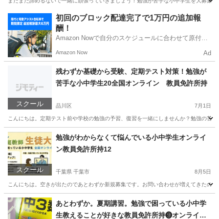
まだまだ諦めるないで一緒に頑張っていきましょう！勉強が苦手な小中学生を大募集。オンライ
埼玉
さいたま市
家庭教師
正月
初回のブロック配達完了で1万円の追加報
酬！
Amazon Nowで自分のスケジュールに合わせて原付や
電動アシスト自転車で配達し、報酬を獲得しましょ
Amazon Now
Ad
う！
残わずか基礎から受験、定期テスト対策！勉強が
苦手な小中学生20全国オンライン 教員免許所持
スクール
品川区
7月1日
こんにちは。定期テスト前や学校の勉強の予習、復習を一緒にしませんか？勉強の苦手な小
東京
品川区
家庭教師
小学生
勉強がわからなくて悩んでいる小中学生オンライ
ン教員免許所持12
スクール
千葉県 千葉市
8月5日
こんにちは。空きが出たのであとわずか新規募集です。お問い合わせが増えてきたのでお
千葉
千葉市
家庭教師
算数
あとわずか。夏期講習。勉強で困っている小中学
生教えることが好きな教員免許所持❾オンライン