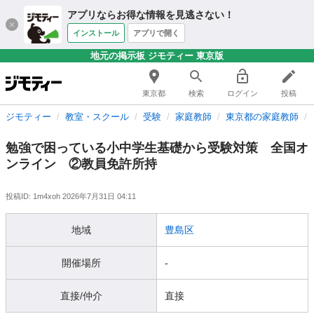
アプリならお得な情報を見逃さない！
インストール
アプリで開く
地元の掲示板 ジモティー 東京版
東京都
検索
ログイン
投稿
ジモティー
教室・スクール
受験
家庭教師
東京都の家庭教師
勉強で困っている小中学生基礎から受験対策 全国オ
ンライン ②教員免許所持
投稿ID: 1m4xoh
2026年7月31日 04:11
地域
豊島区
開催場所
-
直接/仲介
直接