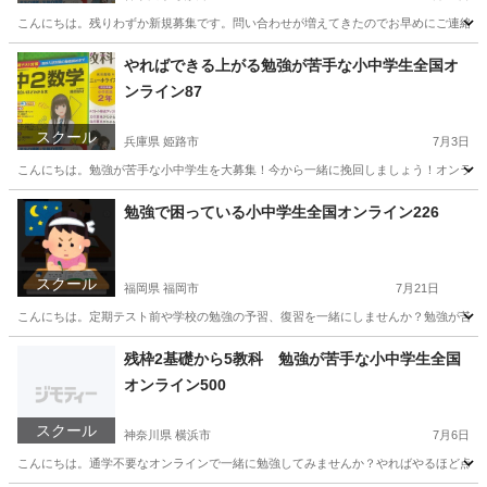
こんにちは。残りわずか新規募集です。問い合わせが増えてきたのでお早めにご連絡下さ
神奈川
横浜市
家庭教師
算数
やればできる上がる勉強が苦手な小中学生全国オ
ンライン87
スクール
兵庫県 姫路市
7月3日
こんにちは。勉強が苦手な小中学生を大募集！今から一緒に挽回しましょう！オンラインだか
兵庫
姫路市
家庭教師
オンライン
勉強で困っている小中学生全国オンライン226
スクール
福岡県 福岡市
7月21日
こんにちは。定期テスト前や学校の勉強の予習、復習を一緒にしませんか？勉強が苦手な小
福岡
福岡市
家庭教師
オンライン
残枠2基礎から5教科 勉強が苦手な小中学生全国
オンライン500
スクール
神奈川県 横浜市
7月6日
こんにちは。通学不要なオンラインで一緒に勉強してみませんか？やればやるほど点数は