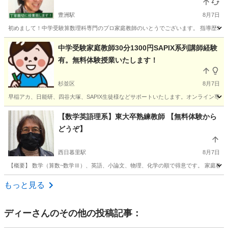
出 全国オンライン対応可能 個人契約
豊洲駅
8月7日
初めまして！中学受験算数理科専門のプロ家庭教師のいとうでございます。 指導歴30年7
東京
江東区
豊洲駅
家庭教師
算数
中学受験家庭教師30分1300円SAPIX系列講師経験
有。無料体験授業いたします！
杉並区
8月7日
早稲アカ、日能研、四谷大塚、SAPIX生徒様などサポートいたします。オンライン専門家
東京
杉並区
家庭教師
SAPIX
【数学英語理系】東大卒熟練教師 【無料体験から
どうぞ】
西日暮里駅
8月7日
【概要】 数学（算数~数学Ⅲ）、英語、小論文、物理、化学の順で得意です。 家庭教師を再開して
東京
豊島区
西日暮里駅
家庭教師
理系
もっと見る
ディー
さんのその他の投稿記事：