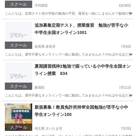
スクール
千代田区
6月30日
こんにちは。定期テスト前や学校の勉強の予習、復習を一緒にしませんか？勉強の苦手な小
東京
千代田区
家庭教師
小学生
追加募集定期テスト、授業復習 勉強が苦手な小
中学生全国オンライン1001
スクール
奈良県 奈良市
7月6日
こんにちは。通学不要なオンラインで一緒に勉強してみませんか？やればやるほど点数は
奈良
奈良市
家庭教師
オンライン
夏期講習残枠2勉強で困っている小中学生全国オン
ライン授業 834
スクール
新宿区
7月11日
こんにちは。通学不要なオンラインで一緒に勉強してみませんか？やればやるほど点数は
東京
新宿区
家庭教師
オンライン
新規募集！教員免許所持💯全国勉強が苦手な小中
学生オンライン100
スクール
埼玉県 さいたま市
7月2日