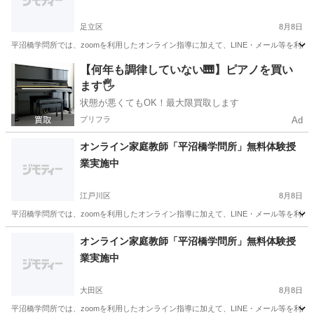
足立区
8月8日
平沼橋学問所では、zoomを利用したオンライン指導に加えて、LINE・メール等を利
東京
足立区
家庭教師
無料
【何年も調律していない🎹】ピアノを買い
ます🖐️
状態が悪くてもOK！最大限買取します
プリフラ
Ad
オンライン家庭教師「平沼橋学問所」無料体験授
業実施中
江戸川区
8月8日
平沼橋学問所では、zoomを利用したオンライン指導に加えて、LINE・メール等を利
東京
江戸川区
家庭教師
無料
オンライン家庭教師「平沼橋学問所」無料体験授
業実施中
大田区
8月8日
平沼橋学問所では、zoomを利用したオンライン指導に加えて、LINE・メール等を利