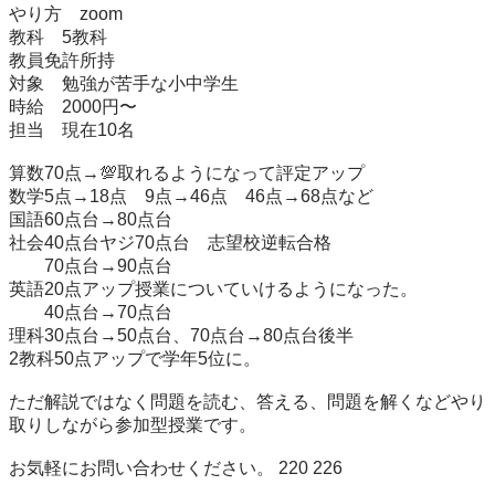
やり方　zoom

教科　5教科

教員免許所持

対象　勉強が苦手な小中学生

時給　2000円〜

担当　現在10名

算数70点→💯取れるようになって評定アップ

数学5点→18点　9点→46点　46点→68点など

国語60点台→80点台

社会40点台ヤジ70点台　志望校逆転合格

　　70点台→90点台

英語20点アップ授業についていけるようになった。

　　40点台→70点台

理科30点台→50点台、70点台→80点台後半

2教科50点アップで学年5位に。

ただ解説ではなく問題を読む、答える、問題を解くなどやり
取りしながら参加型授業です。

お気軽にお問い合わせください。 220 226