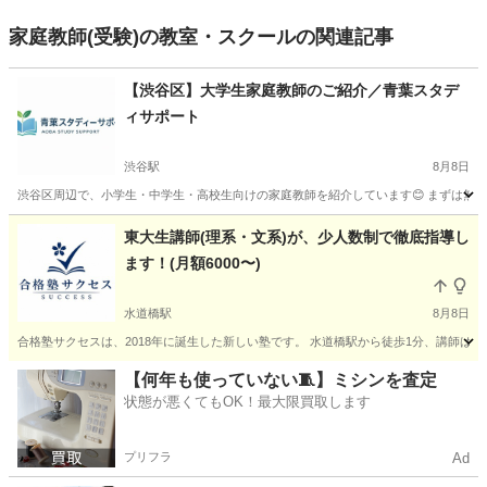
家庭教師(受験)の教室・スクールの関連記事
【渋谷区】大学生家庭教師のご紹介／青葉スタデ
ィサポート
渋谷駅
8月8日
渋谷区周辺で、小学生・中学生・高校生向けの家庭教師を紹介しています😊 まずは無料相談
東京
渋谷区
渋谷駅
家庭教師
小学生
東大生講師(理系・文系)が、少人数制で徹底指導し
ます！(月額6000〜)
水道橋駅
8月8日
合格塾サクセスは、2018年に誕生した新しい塾です。 水道橋駅から徒歩1分、講師は全員
東京
文京区
水道橋駅
塾
数学
【何年も使っていない🧵】ミシンを査定
状態が悪くてもOK！最大限買取します
プリフラ
Ad