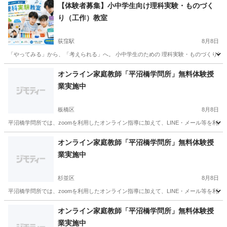
【体験者募集】小中学生向け理科実験・ものづく
り（工作）教室
荻窪駅
8月8日
「やってみる」から、「考えられる」へ。 小中学生のための 理科実験・ものづくり教室
東京
杉並区
荻窪駅
塾
データ分析
オンライン家庭教師「平沼橋学問所」無料体験授
業実施中
板橋区
8月8日
平沼橋学問所では、zoomを利用したオンライン指導に加えて、LINE・メール等を利
東京
板橋区
家庭教師
無料
オンライン家庭教師「平沼橋学問所」無料体験授
業実施中
杉並区
8月8日
平沼橋学問所では、zoomを利用したオンライン指導に加えて、LINE・メール等を利
東京
杉並区
家庭教師
無料
オンライン家庭教師「平沼橋学問所」無料体験授
業実施中