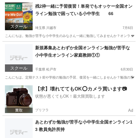
残2枠一緒に予習復習！単発でもオッケー全国オン
ライン勉強で困っている小中学生 66
スクール
埼玉県 川越市
7月6日
こんにちは。勉強が苦手な小中学生のみなさん一緒に勉強してみませんか？オンラインだ
埼玉
川越市
家庭教師
オンライン
新規募集あとわずか全国オンライン勉強が苦手な
小中学生オンライン家庭教師①①
スクール
千葉県 松戸市
6月30日
こんにちは。定期テスト前や学校の勉強の予習、復習を一緒にしませんか？勉強の苦手な小
千葉
松戸市
家庭教師
小学生
【求】壊れててもOK⭕️カメラ買います📷
状態が悪くてもOK！最大限買取します
プリフラ
Ad
あとわずか勉強が苦手な小中学生全国オンライン1
3 教員免許所持