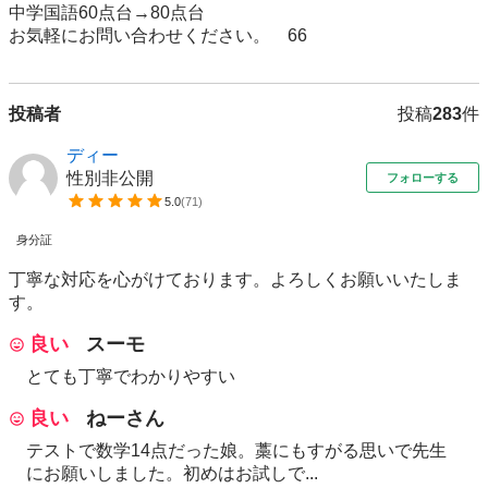
中学国語60点台→80点台

お気軽にお問い合わせください。　66
投稿者
投稿
283
件
ディー
性別非公開
フォローする
5.0
(
71
)
身分証
丁寧な対応を心がけております。よろしくお願いいたしま
す。
良い
スーモ
とても丁寧でわかりやすい
良い
ねーさん
テストで数学14点だった娘。藁にもすがる思いで先生
にお願いしました。初めはお試しで...