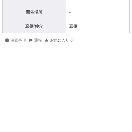
開催場所
-
直接/仲介
直接
注意事項
通報
お気に入り 8