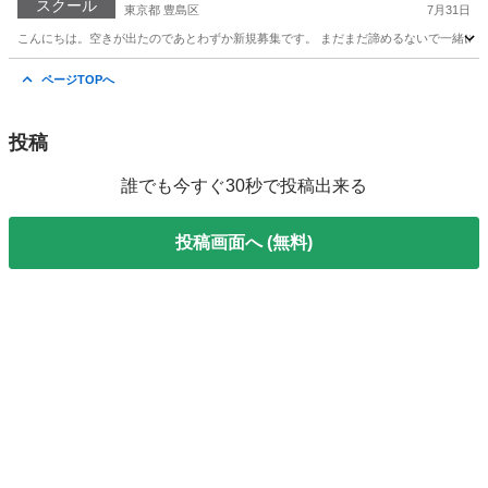
スクール
東京都 豊島区
7月31日
こんにちは。空きが出たのであとわずか新規募集です。 まだまだ諦めるないで一緒に頑張っ
東京
豊島区
家庭教師
算数
ページTOPへ
投稿
誰でも今すぐ30秒で投稿出来る
投稿画面へ (無料)