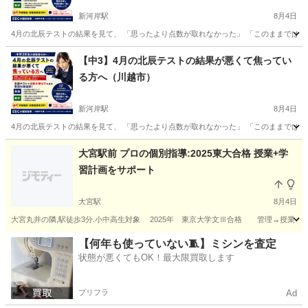
新河岸駅
8月4日
4月の北辰テストの結果を見て、 「思ったより点数が取れなかった」 「このままでは志望
埼玉
ふじみ野市
新河岸駅
受験
図形
【中3】4月の北辰テストの結果が悪くて焦ってい
る方へ（川越市）
新河岸駅
8月4日
4月の北辰テストの結果を見て、 「思ったより点数が取れなかった」 「このままでは志望
埼玉
川越市
新河岸駅
受験
図形
大宮駅前 プロの個別指導:2025東大合格 授業+学
習計画をサポート
大宮駅
8月4日
大宮丸井の隣,駅徒歩3分.小中高生対象 2025年 東京大学文Ⅲ合格 管理→授業→補
埼玉
さいたま市
大宮駅
塾
ソフィア
【何年も使っていない🧵】ミシンを査定
状態が悪くてもOK！最大限買取します
プリフラ
Ad