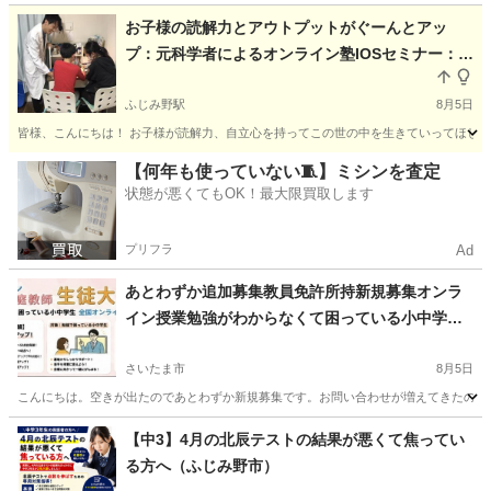
埼玉
狭山市
南大塚駅
受験
お子様の読解力とアウトプットがぐーんとアッ
プ：元科学者によるオンライン塾IOSセミナー：全
国
ふじみ野駅
8月5日
皆様、こんにちは！ お子様が読解力、自立心を持ってこの世の中を生きていってほしいと
埼玉
富士見市
ふじみ野駅
塾
千葉
習志野市
【何年も使っていない🧵】ミシンを査定
状態が悪くてもOK！最大限買取します
津田沼駅
塾
オンライン
プリフラ
Ad
あとわずか追加募集教員免許所持新規募集オンラ
イン授業勉強がわからなくて困っている小中学生2
00 11
さいたま市
8月5日
こんにちは。空きが出たのであとわずか新規募集です。お問い合わせが増えてきたのでお
埼玉
さいたま市
家庭教師
算数
【中3】4月の北辰テストの結果が悪くて焦ってい
る方へ（ふじみ野市）