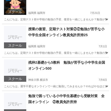
スクール
福岡県 福岡市
7月21日
こんにちは。定期テスト前や学校の勉強の予習、復習を一緒にしませんか？勉強が苦手な小
福岡
福岡市
家庭教師
オンライン
授業の復習、定期テスト対策②②勉強が苦手な小
中学生全国オンライン教員免許所持25
スクール
福岡県 福岡市
7月1日
こんにちは。定期テスト前や学校の勉強の予習、復習を一緒にしませんか？勉強の苦手な小
福岡
福岡市
家庭教師
小学生
残枠2基礎から5教科 勉強が苦手な小中学生全国
オンライン500
スクール
神奈川県 横浜市
7月6日
こんにちは。通学不要なオンラインで一緒に勉強してみませんか？やればやるほど点数は
神奈川
横浜市
家庭教師
オンライン
勉強で困っている小中学生基礎から受験対策 全
国オンライン ②教員免許所持