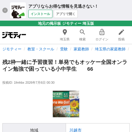
アプリならお得な情報を見逃さない！
インストール
アプリで開く
地元の掲示板 ジモティー 埼玉版
埼玉県
検索
ログイン
投稿
ジモティー
教室・スクール
受験
家庭教師
埼玉県の家庭教師
残2枠一緒に予習復習！単発でもオッケー全国オンラ
イン勉強で困っている小中学生 66
投稿ID: 1fmhbx
2026年7月6日 00:30
地域
川越市