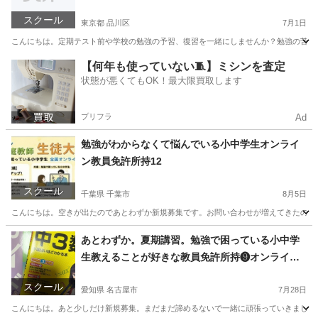
スクール
東京都 品川区
7月1日
こんにちは。定期テスト前や学校の勉強の予習、復習を一緒にしませんか？勉強の苦手な小
東京
品川区
家庭教師
小学生
【何年も使っていない🧵】ミシンを査定
状態が悪くてもOK！最大限買取します
プリフラ
Ad
勉強がわからなくて悩んでいる小中学生オンライ
ン教員免許所持12
スクール
千葉県 千葉市
8月5日
こんにちは。空きが出たのであとわずか新規募集です。お問い合わせが増えてきたのでお
千葉
千葉市
家庭教師
算数
あとわずか。夏期講習。勉強で困っている小中学
生教えることが好きな教員免許所持❾オンライン
家庭教師
スクール
愛知県 名古屋市
7月28日
こんにちは。あと少しだけ新規募集。まだまだ諦めるないで一緒に頑張っていきましょう！勉