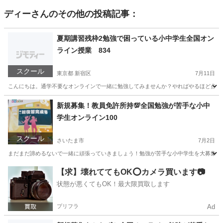
ディー
さんのその他の投稿記事：
夏期講習残枠2勉強で困っている小中学生全国オン
ライン授業 834
スクール
東京都 新宿区
7月11日
こんにちは。通学不要なオンラインで一緒に勉強してみませんか？やればやるほど点数は
東京
新宿区
家庭教師
オンライン
新規募集！教員免許所持💯全国勉強が苦手な小中
学生オンライン100
スクール
さいたま市
7月2日
まだまだ諦めるないで一緒に頑張っていきましょう！勉強が苦手な小中学生を大募集。オンライ
埼玉
さいたま市
家庭教師
正月
【求】壊れててもOK⭕️カメラ買います📷
状態が悪くてもOK！最大限買取します
プリフラ
Ad