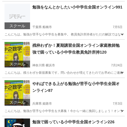
愛知
名古屋市
家庭教師
理科
勉強をなんとかしたい小中学生全国オンライン991
スクール
千葉県 船橋市
7月5日
こんにちは。勉強が苦手な小中学生を募集中。 教員免許所持者がただの解説ではなく質
千葉
船橋市
家庭教師
オンライン
残枠わずか！夏期講習全国オンライン家庭教師勉
強で困っている小中学生教員免許所持120
スクール
神奈川県 横浜市
7月24日
こんにちは。残りわずか新規募集です。問い合わせが増えてきたのでお早めにご連絡下さ
神奈川
横浜市
家庭教師
算数
やればできる上がる勉強が苦手な小中学生全国オ
ンライン87
スクール
兵庫県 姫路市
7月3日
こんにちは。勉強が苦手な小中学生を大募集！今から一緒に挽回しましょう！オンラインだか
兵庫
姫路市
家庭教師
オンライン
勉強で困っている小中学生全国オンライン226