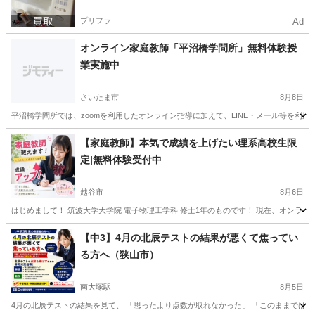
プリフラ
Ad
オンライン家庭教師「平沼橋学問所」無料体験授
業実施中
さいたま市
8月8日
平沼橋学問所では、zoomを利用したオンライン指導に加えて、LINE・メール等を利
埼玉
さいたま市
家庭教師
無料
【家庭教師】本気で成績を上げたい理系高校生限
定|無料体験受付中
越谷市
8月6日
はじめまして！ 筑波大学大学院 電子物理工学科 修士1年のものです！ 現在、オンラ
埼玉
越谷市
家庭教師
理系
【中3】4月の北辰テストの結果が悪くて焦ってい
る方へ（狭山市）
南大塚駅
8月5日
4月の北辰テストの結果を見て、 「思ったより点数が取れなかった」 「このままでは志望