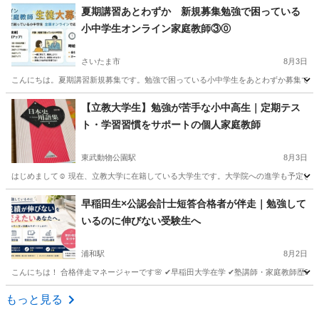
夏期講習あとわずか 新規募集勉強で困っている
小中学生オンライン家庭教師③⓪
さいたま市
8月3日
こんにちは。夏期講習新規募集です。勉強で困っている小中学生をあとわずか募集です。早
埼玉
さいたま市
家庭教師
理科
【立教大学生】勉強が苦手な小中高生｜定期テス
ト・学習習慣をサポートの個人家庭教師
東武動物公園駅
8月3日
はじめまして☺️ 現在、立教大学に在籍している大学生です。大学院への進学も予定して
埼玉
南埼玉郡
東武動物公園駅
家庭教師
定期テスト
早稲田生×公認会計士短答合格者が伴走｜勉強して
いるのに伸びない受験生へ
浦和駅
8月2日
こんにちは！ 合格伴走マネージャーです🌸 ✔早稲田大学在学 ✔塾講師・家庭教師歴5年目
埼玉
さいたま市
浦和駅
家庭教師
プロフィール
もっと見る