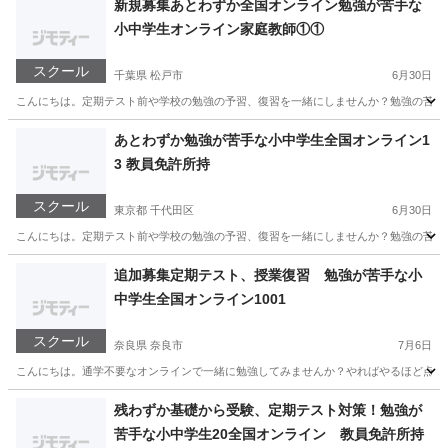
新規募集あとわずか全国オンライン勉強が苦手な
小中学生オンライン家庭教師①①
スクール
千葉県 松戸市
6月30日
こんにちは。定期テスト前や学校の勉強の予習、復習を一緒にしませんか？勉強の苦手な小
千葉
松戸市
家庭教師
小学生
あとわずか勉強が苦手な小中学生全国オンライン1
3 教員免許所持
スクール
東京都 千代田区
6月30日
こんにちは。定期テスト前や学校の勉強の予習、復習を一緒にしませんか？勉強の苦手な小
東京
千代田区
家庭教師
小学生
追加募集定期テスト、授業復習 勉強が苦手な小
中学生全国オンライン1001
スクール
奈良県 奈良市
7月6日
こんにちは。通学不要なオンラインで一緒に勉強してみませんか？やればやるほど点数は
奈良
奈良市
家庭教師
オンライン
残わずか基礎から受験、定期テスト対策！勉強が
苦手な小中学生20全国オンライン 教員免許所持