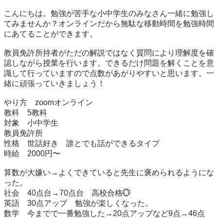
こんにちは。勉強が苦手な小中学生のみなさん一緒に勉強し
てみませんか？オンラインだから無駄な移動時間を勉強時間
にあてることができます。

教員免許所持者がただの解説ではなく質問により理解度を確
認しながら授業を行います。できるだけ問題を解くことを意
識して行っていますので点数があがりやすいと思います。一
緒に頑張っていきましょう！

やり方　zoomオンライン

教科　5教科

対象　小中学生

教員免許所

性格　世話好き　誰とでも話ができるタイプ

時給　2000円〜

算数が大嫌い→よくできていると先生に褒められるようにな
った。

社会　40点台→70点台　高校合格💮

英語　30点アップ　勉強が楽しくなった。

数学　今までで一番勉強した→20点アップなど9点→46点
