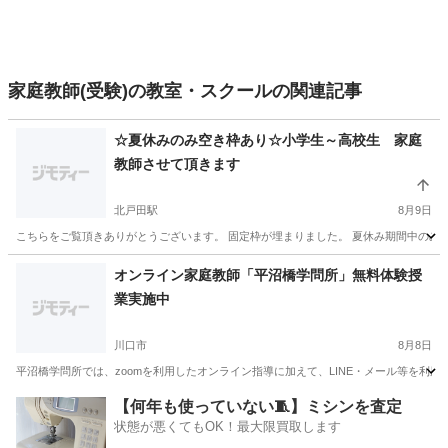
家庭教師(受験)の教室・スクールの関連記事
☆夏休みのみ空き枠あり☆小学生～高校生 家庭
教師させて頂きます
北戸田駅
8月9日
こちらをご覧頂きありがとうございます。 固定枠が埋まりました。 夏休み期間中のみ、
埼玉
さいたま市
北戸田駅
家庭教師
オンライン家庭教師「平沼橋学問所」無料体験授
業実施中
川口市
8月8日
平沼橋学問所では、zoomを利用したオンライン指導に加えて、LINE・メール等を利
埼玉
川口市
家庭教師
無料
【何年も使っていない🧵】ミシンを査定
状態が悪くてもOK！最大限買取します