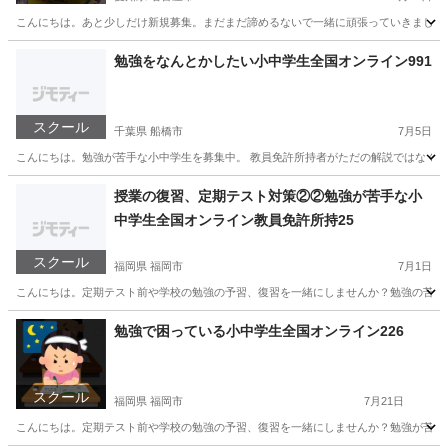
こんにちは。あと少しだけ新規募集。まだまだ諦めるないで一緒に頑張っていきましょう！勉
愛知
名古屋市
家庭教師
理科
勉強をなんとかしたい小中学生全国オンライン991
スクール
千葉県 船橋市
7月5日
こんにちは。勉強が苦手な小中学生を募集中。 教員免許所持者がただの解説ではなく質
千葉
船橋市
家庭教師
オンライン
授業の復習、定期テスト対策②②勉強が苦手な小
中学生全国オンライン教員免許所持25
スクール
福岡県 福岡市
7月1日
こんにちは。定期テスト前や学校の勉強の予習、復習を一緒にしませんか？勉強の苦手な小
福岡
福岡市
家庭教師
小学生
勉強で困っている小中学生全国オンライン226
スクール
福岡県 福岡市
7月21日
こんにちは。定期テスト前や学校の勉強の予習、復習を一緒にしませんか？勉強が苦手な小