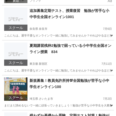
プリフラ
Ad
追加募集定期テスト、授業復習 勉強が苦手な小
中学生全国オンライン1001
スクール
奈良県 奈良市
7月6日
こんにちは。通学不要なオンラインで一緒に勉強してみませんか？やればやるほど点数は
奈良
奈良市
家庭教師
オンライン
夏期講習残枠2勉強で困っている小中学生全国オン
ライン授業 834
スクール
東京都 新宿区
7月11日
こんにちは。通学不要なオンラインで一緒に勉強してみませんか？やればやるほど点数は
東京
新宿区
家庭教師
オンライン
新規募集！教員免許所持💯全国勉強が苦手な小中
学生オンライン100
スクール
埼玉県 さいたま市
7月2日
まだまだ諦めるないで一緒に頑張っていきましょう！勉強が苦手な小中学生を大募集。オンライ
埼玉
さいたま市
家庭教師
正月
残わずか基礎から受験、定期テスト対策！勉強が