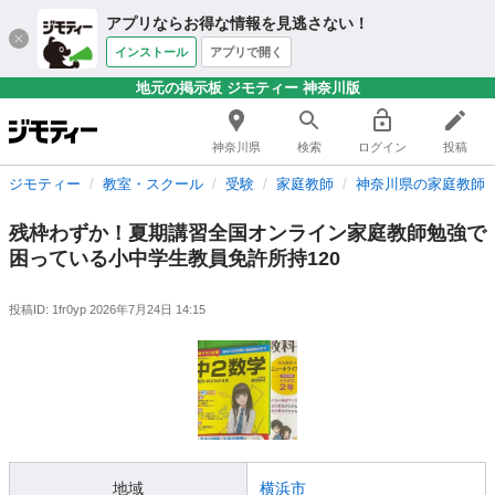
アプリならお得な情報を見逃さない！
インストール
アプリで開く
地元の掲示板 ジモティー 神奈川版
神奈川県
検索
ログイン
投稿
ジモティー
教室・スクール
受験
家庭教師
神奈川県の家庭教師
残枠わずか！夏期講習全国オンライン家庭教師勉強で
困っている小中学生教員免許所持120
投稿ID: 1fr0yp
2026年7月24日 14:15
地域
横浜市