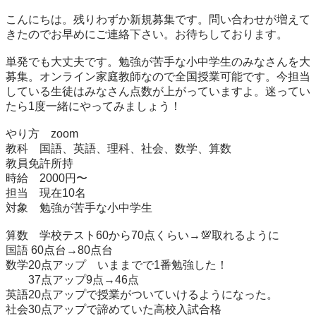
こんにちは。残りわずか新規募集です。問い合わせが増えて
きたのでお早めにご連絡下さい。お待ちしております。

単発でも大丈夫です。勉強が苦手な小中学生のみなさんを大
募集。オンライン家庭教師なので全国授業可能です。今担当
している生徒はみなさん点数が上がっていますよ。迷ってい
たら1度一緒にやってみましょう！

やり方　zoom

教科　国語、英語、理科、社会、数学、算数

教員免許所持

時給　2000円〜

担当　現在10名

対象　勉強が苦手な小中学生

算数　学校テスト60から70点くらい→💯取れるように

国語 60点台→80点台

数学20点アップ　いままでで1番勉強した！　

　　37点アップ9点→46点

英語20点アップで授業がついていけるようになった。

社会30点アップで諦めていた高校入試合格
