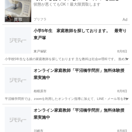
状態が悪くてもOK！最大限買取します
プリフラ
Ad
小学5年生 家庭教師を探しております。 最寄り
東戸塚
東戸塚駅
8月8日
小学校5年生なる娘の家庭教師を探しております 主な教科は社会or理科です。 進め方は
神奈川
横浜市
東戸塚駅
家庭教師
先生
オンライン家庭教師「平沼橋学問所」無料体験授
業実施中
相模原市
8月8日
平沼橋学問所では、zoomを利用したオンライン指導に加えて、LINE・メール等を利
神奈川
相模原市
家庭教師
無料
オンライン家庭教師「平沼橋学問所」無料体験授
業実施中
川崎市
8月8日