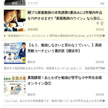
プリフラ
Ad
🆕プロ家庭教師の本気授業‼️夏休みに2学期内申点
を7UPさせます‼️『家庭教師のウイン』なら安心月
謝でお子さんのヤル気が変わります。教え方上手
な家庭教師は最強の味方です。
相模原駅
8月5日
■『家庭教師のウイン』のスタイル １.🆕学校の通知表(内申点)をUpします‼️ 中学授業
神奈川
相模原市
相模原駅
家庭教師
偏差値
【もう、勉強しなさいと言わなくていい。】高校
受験コーチという選択肢【横浜市】
横浜市
8月4日
横浜市で高校受験を控える中学生・保護者さまへ🌱 はじめまして。 高校受験専門塾｜ZER
神奈川
横浜市
塾
BASE
夏期講習！あとわずか勉強が苦手な小中学生全国
オンライン③①
横浜市
8月3日
こんにちは。あとわずか新規募集です。勉強で困っている小中学生をあとわずか募集です。