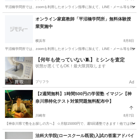
平沼橋学問所では、zoomを利用したオンライン指導に加えて、LINE・メール等を利
神奈川
川崎市
家庭教師
無料
オンライン家庭教師「平沼橋学問所」無料体験授
業実施中
横浜市
8月8日
平沼橋学問所では、zoomを利用したオンライン指導に加えて、LINE・メール等を利
神奈川
横浜市
家庭教師
無料
【何年も使っていない🧵】ミシンを査定
状態が悪くてもOK！最大限買取します
プリフラ
Ad
【2週間無料】1時間500円の学習塾 イマジン【神
奈川県特化テスト対策問題無料配布中】
川崎市
8月7日
【神奈川県で塾をお探しの方へ】 ☆月額15000円で、週5回通塾できます！他では得ら
神奈川
川崎市
塾
オンライン
法科大学院(ロースクール既習)入試の答案アドバイ