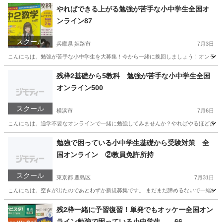
福岡
福岡市
家庭教師
オンライン
やればできる上がる勉強が苦手な小中学生全国オ
ンライン87
スクール
兵庫県 姫路市
7月3日
こんにちは。勉強が苦手な小中学生を大募集！今から一緒に挽回しましょう！オンラインだか
兵庫
姫路市
家庭教師
オンライン
残枠2基礎から5教科 勉強が苦手な小中学生全国
オンライン500
スクール
横浜市
7月6日
こんにちは。通学不要なオンラインで一緒に勉強してみませんか？やればやるほど点数は
神奈川
横浜市
家庭教師
オンライン
勉強で困っている小中学生基礎から受験対策 全
国オンライン ②教員免許所持
スクール
東京都 豊島区
7月31日
こんにちは。空きが出たのであとわずか新規募集です。 まだまだ諦めるないで一緒に頑張っ
東京
豊島区
家庭教師
算数
残2枠一緒に予習復習！単発でもオッケー全国オン
ライン勉強で困っている小中学生 66