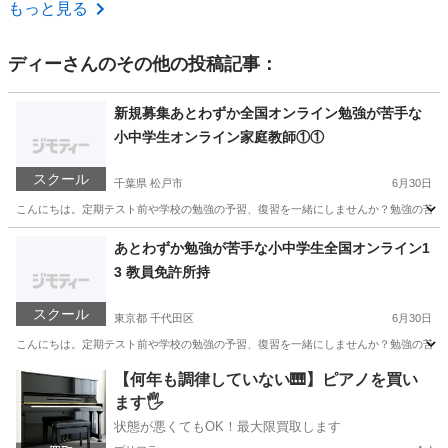
神奈川
横浜市
家庭教師
オンライン
もっと見る
ディー
さんのその他の投稿記事：
新規募集あとわずか全国オンライン勉強が苦手な
小中学生オンライン家庭教師①①
スクール
千葉県 松戸市
6月30日
こんにちは。定期テスト前や学校の勉強の予習、復習を一緒にしませんか？勉強の苦手な小
千葉
松戸市
家庭教師
小学生
あとわずか勉強が苦手な小中学生全国オンライン1
3 教員免許所持
スクール
東京都 千代田区
6月30日
こんにちは。定期テスト前や学校の勉強の予習、復習を一緒にしませんか？勉強の苦手な小
東京
千代田区
家庭教師
小学生
【何年も調律していない🎹】ピアノを買い
ます🖐️
状態が悪くてもOK！最大限買取します