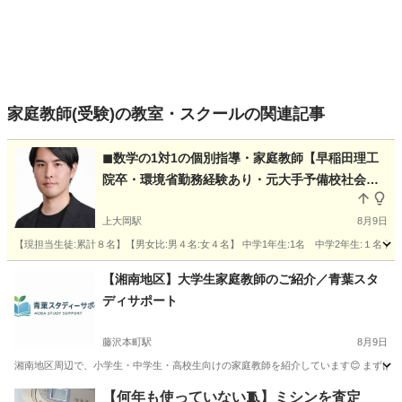
家庭教師(受験)の教室・スクールの関連記事
◼︎数学の1対1の個別指導・家庭教師【早稲田理工
院卒・環境省勤務経験あり・元大手予備校社会人
講師】｜【単発・お試し可能・初回面談無料】 上
大岡
上大岡駅
8月9日
【現担当生徒:累計８名】【男女比:男４名:女４名】 中学1年生:1名 中学2年生:１名 高校2
神奈川
横浜市
上大岡駅
家庭教師
理系
【湘南地区】大学生家庭教師のご紹介／青葉スタ
ディサポート
藤沢本町駅
8月9日
湘南地区周辺で、小学生・中学生・高校生向けの家庭教師を紹介しています😊 まずは無料相
神奈川
藤沢市
藤沢本町駅
家庭教師
湘南
【何年も使っていない🧵】ミシンを査定