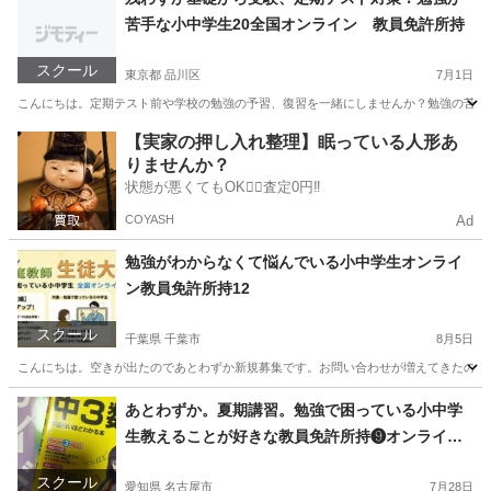
苦手な小中学生20全国オンライン 教員免許所持
スクール
東京都 品川区
7月1日
こんにちは。定期テスト前や学校の勉強の予習、復習を一緒にしませんか？勉強の苦手な小
東京
品川区
家庭教師
小学生
【実家の押し入れ整理】眠っている人形あ
りませんか？
状態が悪くてもOK🙆‍♀️査定0円‼️
COYASH
Ad
勉強がわからなくて悩んでいる小中学生オンライ
ン教員免許所持12
スクール
千葉県 千葉市
8月5日
こんにちは。空きが出たのであとわずか新規募集です。お問い合わせが増えてきたのでお
千葉
千葉市
家庭教師
算数
あとわずか。夏期講習。勉強で困っている小中学
生教えることが好きな教員免許所持❾オンライン
家庭教師
スクール
愛知県 名古屋市
7月28日