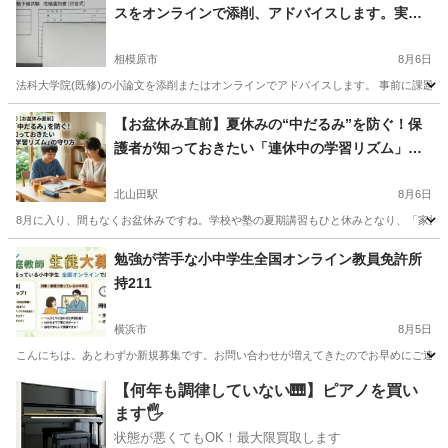
スをオンラインで添削、アドバイスします。実
績、特待生合格者1名排出。
相模原市
8月6日
法科大学院(既修)の小論文を添削またはオンラインでアドバイスします。 事前に課題を送
神奈川
相模原市
家庭教師
論文
【お盆休み直前】夏休みの“中だるみ”を防ぐ！保
護者が知っておきたい「連休中の学習リズム」の
守り方
北山田駅
8月6日
8月に入り、間もなくお盆休みですね。学校や塾の夏期講習もひと休みとなり、「家族で
神奈川
横浜市
北山田駅
塾
勉強が苦手な小中学生全国オンライン教員免許所
持211
横浜市
8月5日
こんにちは。あとわずか新規募集です。お問い合わせが増えてきたのでお早めにご連絡下
神奈川
横浜市
家庭教師
算数
【何年も調律していない🎹】ピアノを買い
ます🖐️
状態が悪くてもOK！最大限買取します