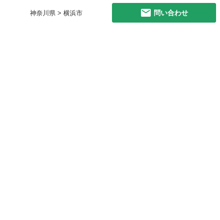
問い合わせ
神奈川県 > 横浜市
初めての方へ
利用規約
プライバシーポリシー
プライバシー・ステートメント
健全化に資する運用方針
お問い合わせ
運営会社
サイトマップ
ご利用ガイド
フリーワードで探す
PC版で表示
都道府県選択
特定商取引法の表示
利用者情報の外部送信について
© 2011-
2026
Jmty, Inc.