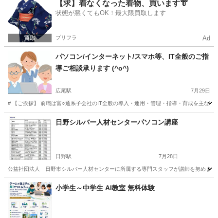
東京
台東区
ワード
【求】着なくなった着物、買います👘
状態が悪くてもOK！最大限買取します
プリフラ
Ad
パソコン/インターネット/スマホ等、IT全般のご指
導ご相談承ります (^o^)
広尾駅
7月29日
# 【ご挨拶】 前職は富○通系子会社のIT全般の導入・運用・管理・指導・育成を主な
東京
渋谷区
広尾駅
Windows総合
料金
日野シルバー人材センターパソコン講座
日野駅
7月28日
公益社団法人 日野市シルバー人材センターに所属する専門スタッフが講師を努めます。 講座開催日とお申し込み
東京
日野市
日野駅
その他
シルバー人材センター
小学生～中学生 AI教室 無料体験