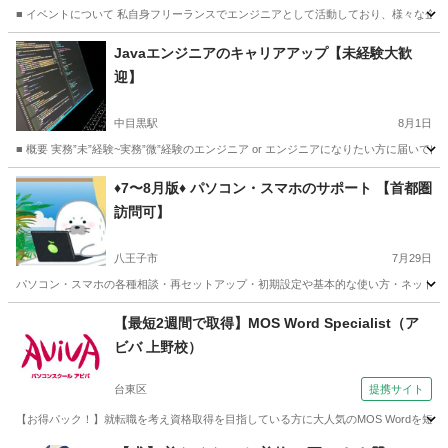
■ イベントについて 私自身フリーランスでエンジニアとして活動しており、様々な企
東京
新宿区
新宿駅
プログラミング
オンライン
Javaエンジニアのキャリアアップ【未経験大歓
迎】
中目黒駅
8月1日
■ 概要 実務”未”経験~実務”微”経験のエンジニア or エンジニアになりたい方に届い
東京
渋谷区
中目黒駅
プログラミング
Java
♦️7〜8月版♦️ パソコン・スマホのサポート 【首都圏
訪問可】
八王子市
7月29日
パソコン・スマホの各種相談・再セットアップ・初期設定や基本的な使い方・ネット接続
東京
八王子市
その他
【最短2週間で取得】MOS Word Specialist（ア
ビバ 上野校）
台東区
提携サイト
【お得パック！】就転職を考え資格取得を目指している方に大人気のMOS Wordを