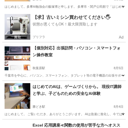
はじめまして。多摩AI勉強会の飯塚博と申します。 多摩市・関戸公民館で「はじめてのAI
東京
多摩市
その他
公民館
【求】古いミシン買わせてください🖐️
状態が悪くてもOK！最大限買取します
プリフラ
Ad
【個別対応】出張訪問・パソコン・スマートフォ
ン操作教室
秋葉原駅
8月5日
千葉市を中心に、パソコン、スマートフォン、タブレット等の電子機器の出張サポートを
東京
千代田区
秋葉原駅
Windows総合
千葉
千葉市
はじめてのAIは、ゲームづくりから。 現役IT講師
と学ぶ、子どものための安全なAI体験
Windows総合
タブレット
勝どき駅
8月4日
はじめまして。 ご覧いただき、ありがとうございます。 AIは急速に進化し、今では私
東京
中央区
勝どき駅
パソコン
子ども
Excel 応用講座≪関数の使用が苦手な方へオスス