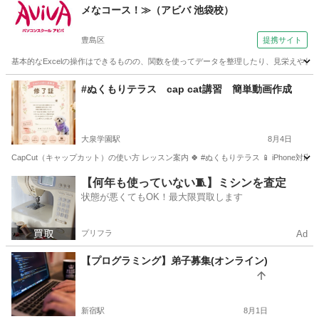
メなコース！≫（アビバ 池袋校）
豊島区
提携サイト
基本的なExcelの操作はできるものの、関数を使ってデータを整理したり、見栄えや使い
東京
豊島区
エクセル
#ぬくもりテラス cap cat講習 簡単動画作成
大泉学園駅
8月4日
CapCut（キャップカット）の使い方 レッスン案内 🍀 #ぬくもりテラス 📱 iPhone対応
東京
練馬区
大泉学園駅
その他
レッスン
【何年も使っていない🧵】ミシンを査定
状態が悪くてもOK！最大限買取します
プリフラ
Ad
【プログラミング】弟子募集(オンライン)
新宿駅
8月1日