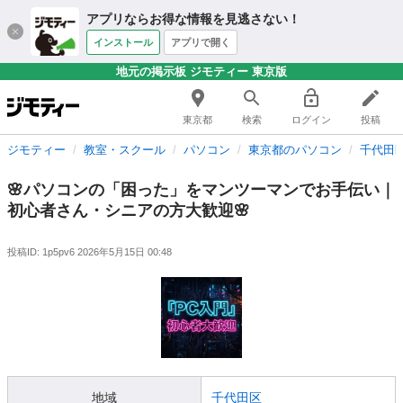
アプリならお得な情報を見逃さない！
インストール
アプリで開く
地元の掲示板 ジモティー 東京版
東京都
検索
ログイン
投稿
ジモティー
教室・スクール
パソコン
東京都のパソコン
千代田
🌸パソコンの「困った」をマンツーマンでお手伝い｜
初心者さん・シニアの方大歓迎🌸
投稿ID: 1p5pv6
2026年5月15日 00:48
地域
千代田区