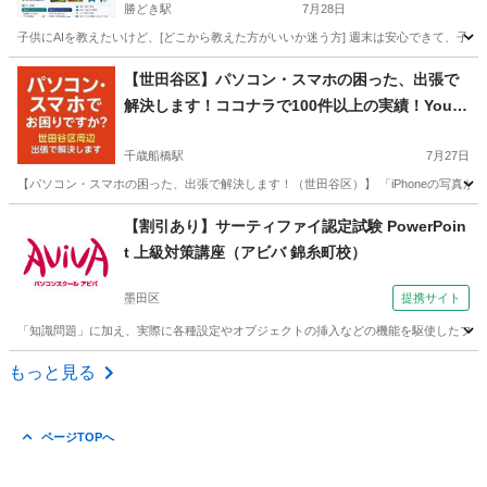
勝どき駅
7月28日
子供にAIを教えたいけど、[どこから教えた方がいいか迷う方] 週末は安心できて、子供
東京
中央区
勝どき駅
パソコン
小学生
【世田谷区】パソコン・スマホの困った、出張で
解決します！ココナラで100件以上の実績！YouT
ubeチャンネル運営者！世田谷区
千歳船橋駅
7月27日
【パソコン・スマホの困った、出張で解決します！（世田谷区）】 「iPhoneの写真がい
東京
世田谷区
千歳船橋駅
Windows総合
ココナラ
【割引あり】サーティファイ認定試験 PowerPoin
t 上級対策講座（アビバ 錦糸町校）
墨田区
提携サイト
「知識問題」に加え、実際に各種設定やオブジェクトの挿入などの機能を駆使したプレ
東京
墨田区
パワーポイント
もっと見る
ページTOPへ