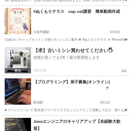
高い認知度を誇り、全国の会員企業の要望を踏まえた“現場で求められているスキル”、
東京
立川市
エクセル
#ぬくもりテラス cap cat講習 簡単動画作成
大泉学園駅
8月4日
CapCut（キャップカット）の使い方 レッスン案内 🍀 #ぬくもりテラス 📱 iPhone対応
東京
練馬区
大泉学園駅
その他
レッスン
【求】古いミシン買わせてください🖐️
状態が悪くてもOK！最大限買取します
プリフラ
Ad
【プログラミング】弟子募集(オンライン)
新宿駅
8月1日
■ イベントについて 私自身フリーランスでエンジニアとして活動しており、様々な企
東京
新宿区
新宿駅
プログラミング
オンライン
Javaエンジニアのキャリアアップ【未経験大歓
迎】