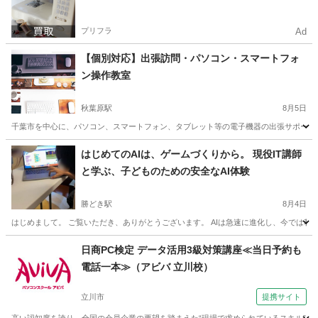
プリフラ
Ad
【個別対応】出張訪問・パソコン・スマートフォ
ン操作教室
秋葉原駅
8月5日
千葉市を中心に、パソコン、スマートフォン、タブレット等の電子機器の出張サポートを
東京
千代田区
秋葉原駅
Windows総合
千葉
千葉市
はじめてのAIは、ゲームづくりから。 現役IT講師
と学ぶ、子どものための安全なAI体験
Windows総合
タブレット
勝どき駅
8月4日
はじめまして。 ご覧いただき、ありがとうございます。 AIは急速に進化し、今では私
東京
中央区
勝どき駅
パソコン
子ども
日商PC検定 データ活用3級対策講座≪当日予約も
電話一本≫（アビバ 立川校）
立川市
提携サイト