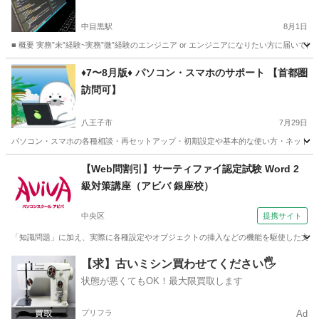
中目黒駅
8月1日
■ 概要 実務”未”経験~実務”微”経験のエンジニア or エンジニアになりたい方に届い
東京
渋谷区
中目黒駅
プログラミング
Java
♦️7〜8月版♦️ パソコン・スマホのサポート 【首都圏
訪問可】
八王子市
7月29日
パソコン・スマホの各種相談・再セットアップ・初期設定や基本的な使い方・ネット接続
東京
八王子市
その他
【Web問割引】サーティファイ認定試験 Word 2
級対策講座（アビバ 銀座校）
中央区
提携サイト
「知識問題」に加え、実際に各種設定やオブジェクトの挿入などの機能を駆使した文書
東京
中央区
ワード
【求】古いミシン買わせてください🖐️
状態が悪くてもOK！最大限買取します
プリフラ
Ad