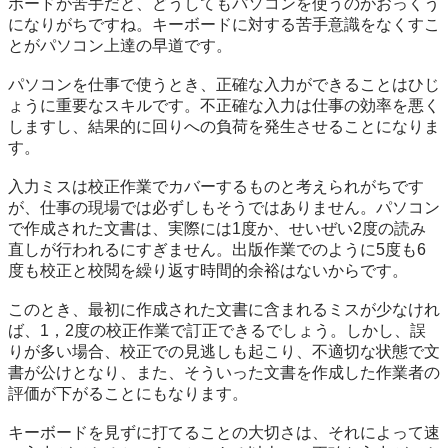
ボードが苦手だと、どうしてもパソコンを使うのがおっくう
になりがちですね。キーボードに対する苦手意識をなくすこ
とがパソコン上達の早道です。

パソコンを仕事で使うとき、正確な入力ができることはひじ
ょうに重要なスキルです。不正確な入力は仕事の効率を悪く
しますし、結果的に回りへの負荷を発生させることになりま
す。

入力ミスは校正作業でカバーするものと考えられがちです
が、仕事の現場では必ずしもそうではありません。パソコン
で作成された文書は、実際には1度か、せいぜい2度の読み
直しが行われるにすぎません。出版作業でのように5度も6
度も校正と校閲を繰り返す時間的余裕はないからです。

このとき、最初に作成された文書に含まれるミスが少なけれ
ば、1，2度の校正作業で訂正できるでしょう。しかし、誤
りが多い場合、校正での見逃しも起こり、不適切な状態で文
書が公けとなり、また、そういった文書を作成した作業者の
評価が下がることにもなります。

キーボードを見ずに打てることの大切さは、それによって速