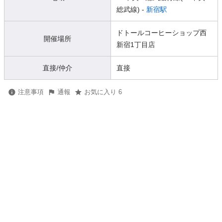
総武線) -
新宿駅
ドトールコーヒーショップ西
開催場所
新宿1丁目店
直接/仲介
直接
注意事項
通報
お気に入り 6