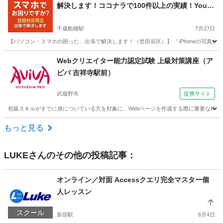
解決します！ココナラで100件以上の実績！YouT
ubeチャンネル運営者！世田谷区
千歳船橋駅
7月27日
【パソコン・スマホの困った、出張で解決します！（世田谷区）】 「iPhoneの写真がい
東京
世田谷区
千歳船橋駅
Windows総合
ココナラ
Webクリエイター能力認定試験 上級対策講座（ア
ビバ 吉祥寺駅前）
武蔵野市
提携サイト
初級スキルがすでに身についている方を対象に、Webページを作成する際に重要なHTML4
東京
武蔵野市
Webデザイナー
もっと見る
LUKE
さんのその他の投稿記事：
オンライン／対面 Accessクエリ完全マスター個
人レッスン
スクール
新宿駅
6月4日