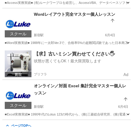
■Access実務実績■ (有)ルークワープロを経営し、AccessVBA、データベース
東京
新宿区
新宿駅
アクセス
レッスン
Wordレイアウト完全マスター個人レッスン
スクール
新宿駅
6月4日
■Word実務実績■ 1988年に一太郎Ver.3で、合格率5%の超難関試験であった日本
東京
新宿区
新宿駅
ワード
レッスン
【求】古いミシン買わせてください🖐️
状態が悪くてもOK！最大限買取します
プリフラ
Ad
オンライン／対面 Excel 集計完全マスター個人レ
ッスン
スクール
新宿駅
6月4日
■Excel実務実績■ 1990年代のLotus 123の時代から、(株)三菱総合研究所、(株
東京
新宿区
新宿駅
エクセル
レッスン
ページTOPへ