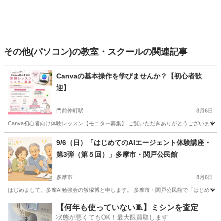
その他(パソコン)の教室・スクールの関連記事
Canvaの基本操作を学びませんか？【初心者歓
迎】
門前仲町駅
8月6日
Canva初心者向け体験レッスン【モニター募集】 ご覧いただきありがとうございます。 
東京
江東区
門前仲町駅
Webデザイナー
Canva
9/6（日）「はじめてのAIエージェント体験講座・
第3弾（第５回）」多摩市・関戸公民館
多摩市
8月6日
はじめまして。多摩AI勉強会の飯塚博と申します。 多摩市・関戸公民館で「はじめてのAI
東京
多摩市
その他
公民館
【何年も使っていない🧵】ミシンを査定
状態が悪くてもOK！最大限買取します