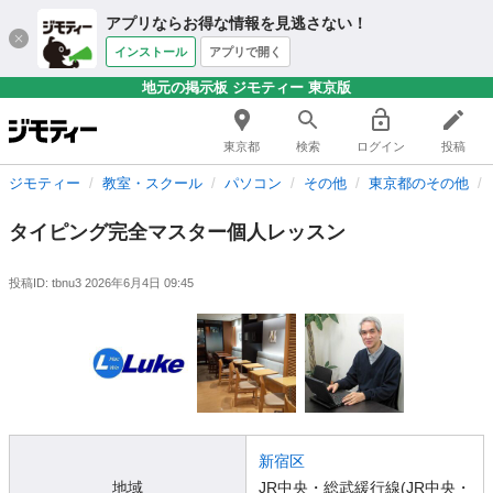
アプリならお得な情報を見逃さない！
インストール
アプリで開く
地元の掲示板 ジモティー 東京版
東京都
検索
ログイン
投稿
ジモティー
教室・スクール
パソコン
その他
東京都のその他
タイピング完全マスター個人レッスン
投稿ID: tbnu3
2026年6月4日 09:45
新宿区
地域
JR中央・総武緩行線(JR中央・