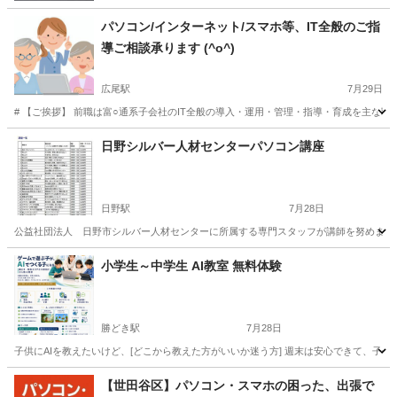
パソコン/インターネット/スマホ等、IT全般のご指
導ご相談承ります (^o^)
広尾駅
7月29日
# 【ご挨拶】 前職は富○通系子会社のIT全般の導入・運用・管理・指導・育成を主な
東京
渋谷区
広尾駅
Windows総合
料金
日野シルバー人材センターパソコン講座
日野駅
7月28日
公益社団法人 日野市シルバー人材センターに所属する専門スタッフが講師を努めます。 講座開催日とお申し込み
東京
日野市
日野駅
その他
シルバー人材センター
小学生～中学生 AI教室 無料体験
勝どき駅
7月28日
子供にAIを教えたいけど、[どこから教えた方がいいか迷う方] 週末は安心できて、子供
東京
中央区
勝どき駅
パソコン
小学生
【世田谷区】パソコン・スマホの困った、出張で