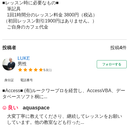
■レッスン時に必要なもの■

　筆記具

　1回1時間分のレッスン料金 3800円（税込）

 （初回レッスン割引1900円はありません。）

　ご自身のカフェ代金
投稿者
投稿
4
件
LUKE
男性
フォローする
5.0
(
1
)
身分証
電話番号
■Access■ (有)ルークワープロを経営し、AccessVBA、デー
タベースソフト桐に...
良い
aquaspace
大変丁寧に教えてくださり、継続してレッスンをお願い
しています。他の教室なども行った...