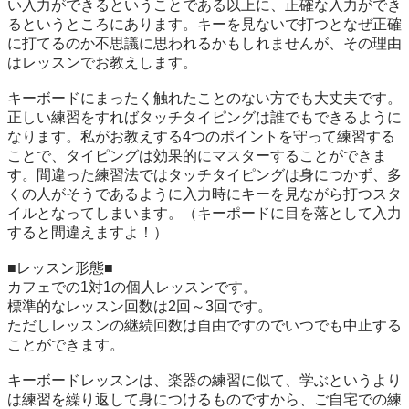
い入力ができるということである以上に、正確な入力ができ
るというところにあります。キーを見ないで打つとなぜ正確
に打てるのか不思議に思われるかもしれませんが、その理由
はレッスンでお教えします。

キーボードにまったく触れたことのない方でも大丈夫です。
正しい練習をすればタッチタイピングは誰でもできるように
なります。私がお教えする4つのポイントを守って練習する
ことで、タイピングは効果的にマスターすることができま
す。間違った練習法ではタッチタイピングは身につかず、多
くの人がそうであるように入力時にキーを見ながら打つスタ
イルとなってしまいます。（キーポードに目を落として入力
すると間違えますよ！）

■レッスン形態■

カフェでの1対1の個人レッスンです。

標準的なレッスン回数は2回～3回です。

ただしレッスンの継続回数は自由ですのでいつでも中止する
ことができます。

キーボードレッスンは、楽器の練習に似て、学ぶというより
は練習を繰り返して身につけるものですから、ご自宅での練