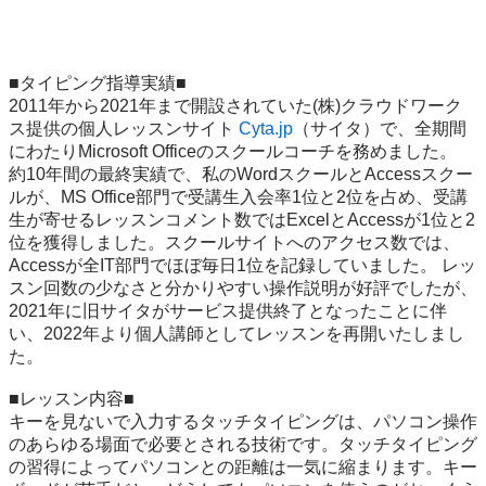
■タイピング指導実績■

2011年から2021年まで開設されていた(株)クラウドワーク
ス提供の個人レッスンサイト 
Cyta.jp
（サイタ）で、全期間
にわたりMicrosoft Officeのスクールコーチを務めました。 
約10年間の最終実績で、私のWordスクールとAccessスクー
ルが、MS Office部門で受講生入会率1位と2位を占め、受講
生が寄せるレッスンコメント数ではExcelとAccessが1位と2
位を獲得しました。スクールサイトへのアクセス数では、
Accessが全IT部門でほぼ毎日1位を記録していました。 レッ
スン回数の少なさと分かりやすい操作説明が好評でしたが、
2021年に旧サイタがサービス提供終了となったことに伴
い、2022年より個人講師としてレッスンを再開いたしまし
た。

■レッスン内容■

キーを見ないで入力するタッチタイピングは、パソコン操作
のあらゆる場面で必要とされる技術です。タッチタイピング
の習得によってパソコンとの距離は一気に縮まります。キー