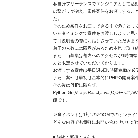
私自身フリーランスでエンジニアとして活
の繋がりが増え、案件案件をお渡しするこ
た。

そのため案件をお渡しできるまで弟子とし
いたタイミングで案件をお渡ししようと思
ては説明会の際にお話しさせていただきます。
弟子の人数には限界があるため本気で取り組
また、当募集は都内へのアクセスが1時間県内
方と限定させていただいております。

お渡しする案件は平日週5日8時間稼働が必要
また、案件は最初は基本的にPHPの開発案件
その後はPHPに限らず、
Python,Go,Vue.js,React,Java,C,C+
能です。

※当イベントは1対1のZOOMでのオンライン
どんな内容でも気軽にお問い合わせいただけれ
■ 経験・実績・スキル
