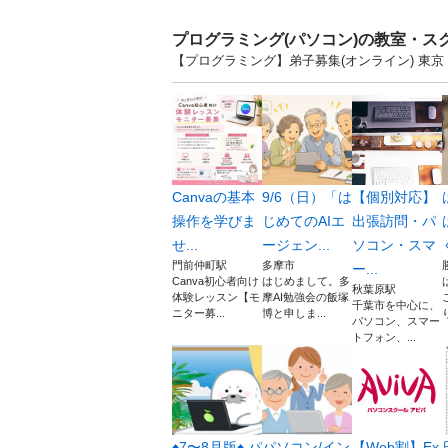
プログラミング(パソコン)の教室・ス
【プログラミング】弟子募集(オンライン) 東
Canvaの基本
9/6（日）「は
【個別対応】
操作を学びま
じめてのAIエ
出張訪問・パ
せ...
ージェン...
ソコン・スマ
門前仲町駅
多摩市
ー...
Canva初心者向け
はじめまして。多
秋葉原駅
体験レッスン【モ
摩AI勉強会の飯塚
千葉市を中心に、
ニター募...
博と申しま...
パソコン、スマー
トフォン、...
♦️7〜8月版♦️ パ
パソコン/イン
【Web割】Ex