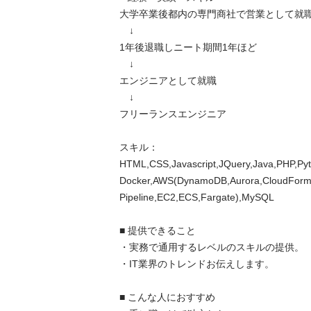
大学卒業後都内の専門商社で営業として就職
　↓

1年後退職しニート期間1年ほど　

　↓

エンジニアとして就職

　↓

フリーランスエンジニア

スキル：
HTML,CSS,Javascript,JQuery,Java,PHP,Pyt
Docker,AWS(DynamoDB,Aurora,CloudForma
Pipeline,EC2,ECS,Fargate),MySQL

■ 提供できること

・実務で通用するレベルのスキルの提供。

・IT業界のトレンドお伝えします。

■ こんな人におすすめ
