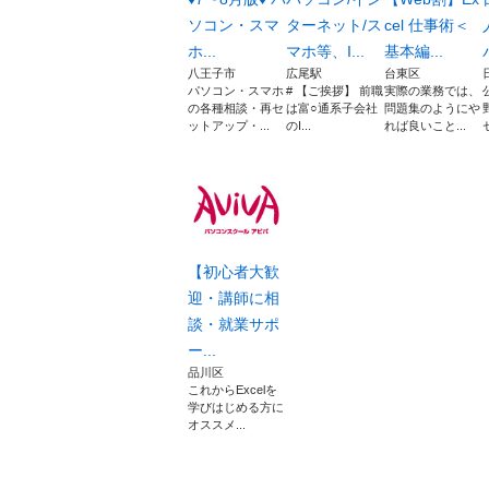
ソコン・スマ
ターネット/ス
cel 仕事術＜
ホ...
マホ等、I...
基本編...
八王子市
広尾駅
台東区
パソコン・スマホ
# 【ご挨拶】 前職
実際の業務では、
の各種相談・再セ
は富○通系子会社
問題集のようにや
ットアップ・...
のI...
れば良いこと...
【初心者大歓
迎・講師に相
談・就業サポ
ー...
品川区
これからExcelを
学びはじめる方に
オススメ...