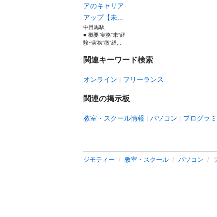
アのキャリア
アップ【未...
中目黒駅
■ 概要 実務”未”経
験~実務”微”経...
関連キーワード検索
オンライン
フリーランス
関連の掲示板
教室・スクール情報
パソコン
プログラミ
ジモティー
教室・スクール
パソコン