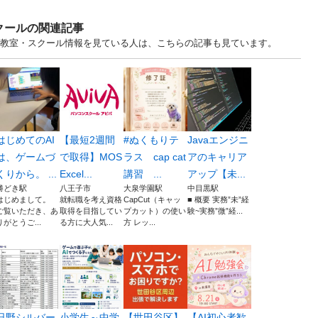
クールの関連記事
京 教室・スクール情報を見ている人は、こちらの記事も見ています。
はじめてのAI
【最短2週間
#ぬくもりテ
Javaエンジニ
は、ゲームづ
で取得】MOS
ラス cap cat
アのキャリア
くりから。 ...
Excel...
講習 ...
アップ【未...
勝どき駅
八王子市
大泉学園駅
中目黒駅
はじめまして。
就転職を考え資格
CapCut（キャッ
■ 概要 実務”未”経
ご覧いただき、あ
取得を目指してい
プカット）の使い
験~実務”微”経...
りがとうご...
る方に大人気...
方 レッ...
日野シルバー
小学生～中学
【世田谷区】
【AI初心者歓