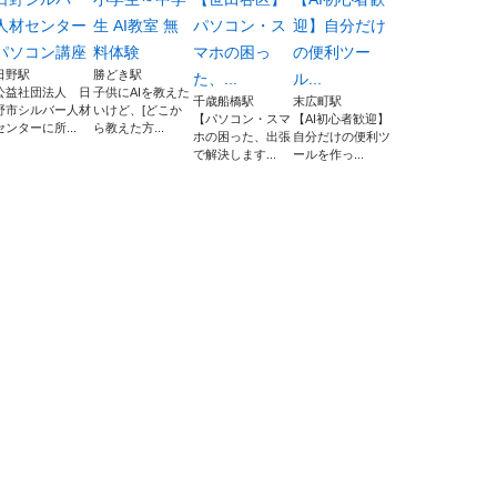
人材センター
生 AI教室 無
パソコン・ス
迎】自分だけ
パソコン講座
料体験
マホの困っ
の便利ツー
日野駅
勝どき駅
た、...
ル...
公益社団法人 日
子供にAIを教えた
千歳船橋駅
末広町駅
野市シルバー人材
いけど、[どこか
【パソコン・スマ
【AI初心者歓迎】
センターに所...
ら教えた方...
ホの困った、出張
自分だけの便利ツ
で解決します...
ールを作っ...