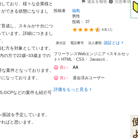
違反を報告
注意事項
動しており、様々な企業様と
投稿者
福島
とができる状態になりまし
男性
投稿： 
37
て育成し、スキルが十分につ
4.8
(
12
)
っています。詳細につきまし


認証とは
身分証
電話番号
法人書類
む方を対象としています。

フリーランスWebエンジニア <スキルセッ
の方で22歳~33歳までの
ト> HTML・CSS・ Javascri...
良い
AA
な案件となっております。

になっております。

良い
退会済みユーザー
評価をもっと見る
+,C#,AWS,GCPなどの案件も紹介可
面談を予定しています。

ばと思います。
