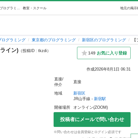
【プログラミング】弟子募集(オンライン) (福島) 新宿のプログラミングの生徒募集・教室・スクールの広告掲示板｜ジモティー
教室・スクール
地元の掲示
プログラミング
東京都のプログラミング
新宿区のプログラミング
【
ライン)
（投稿ID : tkzdi）
149
お気に入り登録
作成
2026年8月1日 06:31
直接/
直接
仲介
地域
新宿区
JR山手線 - 
新宿駅
開催場所
オンライン(ZOOM)
投稿者にメールで問い合わせ
※問い合わせは会員登録とログイン必須です