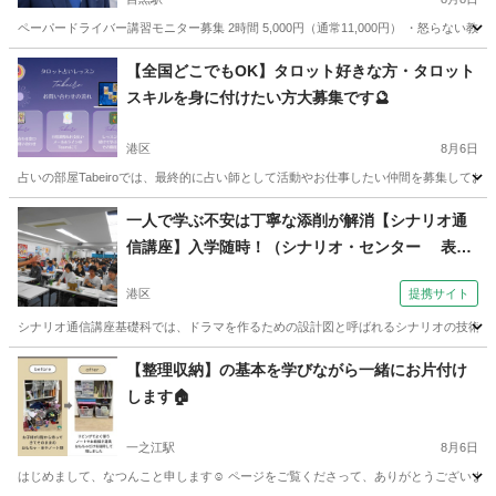
ペーパードライバー講習モニター募集 2時間 5,000円（通常11,000円） ・怒らない教習☺
東京
千代田区
目黒駅
その他
サッカーコーチ
【全国どこでもOK】タロット好きな方・タロット
スキルを身に付けたい方大募集です🔮
港区
8月6日
占いの部屋Tabeiroでは、最終的に占い師として活動やお仕事したい仲間を募集してお
東京
港区
その他
ひとみ
一人で学ぶ不安は丁寧な添削が解消【シナリオ通
信講座】入学随時！（シナリオ・センター 表参
道）
港区
提携サイト
シナリオ通信講座基礎科では、ドラマを作るための設計図と呼ばれるシナリオの技術を通信添削で半年間学びます！ 
東京
港区
その他
【整理収納】の基本を学びながら一緒にお片付け
します🏠
一之江駅
8月6日
はじめまして、なつんこと申します☺️ ページをご覧くださって、ありがとうございます！