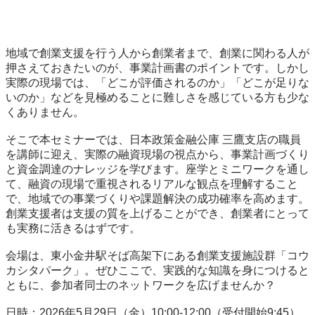
地域で創業支援を行う人から創業者まで、創業に関わる人が
押さえておきたいのが、事業計画書のポイントです。しかし
実際の現場では、「どこが評価されるのか」「どこが足りな
いのか」などを見極めることに難しさを感じている方も少な
くありません。

そこで本セミナーでは、日本政策金融公庫 三鷹支店の職員
を講師に迎え、実際の融資現場の視点から、事業計画づくり
と資金調達のナレッジを学びます。座学とミニワークを通し
て、融資の現場で重視されるリアルな観点を理解すること
で、地域での事業づくりや課題解決の成功確率を高めます。
創業支援者は支援の質を上げることができ、創業者にとって
も実務に活きるはずです。

会場は、東小金井駅そば高架下にある創業支援施設群「コウ
カシタパーク」。ぜひここで、実践的な知識を身につけると
ともに、参加者同士のネットワークを広げませんか？

日時：2026年5月29日（金）10:00-12:00（受付開始9:45）
