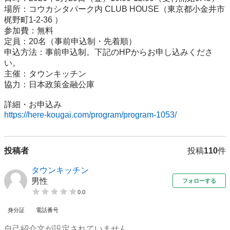
場所：コウカシタパーク内 CLUB HOUSE（東京都小金井市
梶野町1-2-36 ）

参加費：無料

定員：20名（事前申込制・先着順）

申込方法：事前申込制。下記のHPからお申し込みくださ
い。

主催：タウンキッチン

協力：日本政策金融公庫

https://here-kougai.com/program/program-1053/
投稿者
投稿
110
件
タウンキッチン
男性
フォローする
0.0
身分証
電話番号
自己紹介文が設定されていません