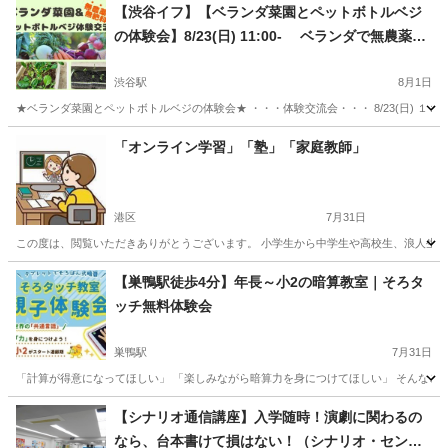
東京
新宿区
新宿駅
その他
シングルマザー
【渋谷イフ】【ベランダ菜園とペットボトルベジ
の体験会】8/23(日) 11:00- ベランダで無農薬、
無肥料栽培で野菜を作る、種まき体験会。自然栽
培で自給自足
渋谷駅
8月1日
★ベランダ菜園とペットボトルベジの体験会★ ・・・体験交流会・・・ 8/23(日) １１
東京
渋谷区
渋谷駅
その他
ドリンク
「オンライン学習」「塾」「家庭教師」
港区
7月31日
この度は、閲覧いただきありがとうございます。 小学生から中学生や高校生、浪人生や
東京
港区
その他
【巣鴨駅徒歩4分】年長～小2の暗算教室｜そろタ
ッチ無料体験会
巣鴨駅
7月31日
「計算が得意になってほしい」 「楽しみながら暗算力を身につけてほしい」 そんなご家
東京
豊島区
巣鴨駅
その他
夏休み
【シナリオ通信講座】入学随時！演劇に関わるの
なら、台本書けて損はない！（シナリオ・センタ