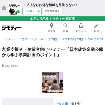
アプリならお得な情報を見逃さない！
インストール
アプリで開く
地元の掲示板 ジモティー 東京版
東京都
検索
ログイン
投稿
ジモティー
教室・スクール
その他
東京都のその他
小金井市の
創業支援者・創業者向けセミナー「日本政策金融公庫
から学ぶ事業計画のポイント」
投稿ID: 1p4la4
小金井市
- 梶野町