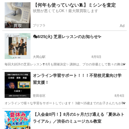
東京
江戸川区
一之江駅
その他
整理収納アドバイザー
【何年も使っていない🧵】ミシンを査定
状態が悪くてもOK！最大限買取します
プリフラ
Ad
🎭8/25(火) 芝居レッスンのお知らせ✨
大岡山駅
8月5日
毎回大好評の芝居レッスン❣️ 8月も開催決定✨️ 講師は、プロの俳優として数々の舞台経
東京
大田区
大岡山駅
その他
レッスン
オンライン学習サポート！！！不登校児童向け学
習支援！
世田谷区
8月4日
オンラインで様々な学習をサポートしています！ 3歳〜15歳までのお子さんたちが利用し
東京
世田谷区
その他
東京
江戸川区
その他
不登校
【入会金0円！】8月の1ヶ月だけ通える「夏休みト
ライアル」／渋谷のミュージカル教室