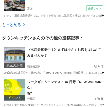
ー 表参道）
港区
提携サイト
シナリオ通信講座基礎科では、ドラマを作るための設計図と呼ばれるシナリオの技術を通信添削で半年間学びます。 
東京
港区
その他
もっと見る
タウンキッチン
さんのその他の投稿記事：
《出店者募集中！》まずは小さくお店をはじめて
みませんか？
地元のお店
稲城長沼駅
7月14日
JR南武線稲城長沼から徒歩1分。「SHARE DEPARTMENT稲城長沼」。 はじめて
東京
稲城市
稲城長沼駅
その他
ワークゼミ＆コンテスト in 日野「NEW WORKIN
G」
9/7
イベント
豊田駅
8月5日
日野市の魅力創出を目指すワークゼミ＆コンテスト「NEW WORKING」のエントリーが