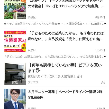
【渋谷イフ】【ベランダ菜園とペットボトルベジ
の体験会】 8/23(日) 11:00- ベランダで無農薬、無
肥料栽培で野菜を作る、種まき体験会。自然栽培
で自給自足
渋谷区
8月10日
★ベランダ菜園とペットボトルベジの体験会★ ・・・体験交流会・・・ 8/23(日) １１
東京
渋谷区
その他
ドリンク
「子どものために起業したから、 もう雇われには
戻れない。」自己投資を「売上」に変える✨ 無料
個別相談を先着2名
目黒区
8月9日
「子どものために起業したから、 もう雇われには戻れない。」 そんな覚悟はある。 でも、
東京
目黒区
その他
子ども
【何年も調律していない🎹】ピアノを買い
ます🖐️
状態が悪くてもOK！最大限買取します
プリフラ
Ad
８月モニター募集｜ペーパードライバー講習 2時
間5,000円
目黒駅
8月8日