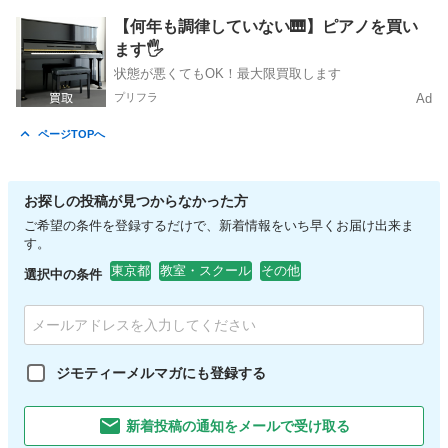
東京
日野市
豊田駅
ワークショップ
コンテスト
【何年も調律していない🎹】ピアノを買い
ます🖐️
状態が悪くてもOK！最大限買取します
プリフラ
Ad
ページTOPへ
お探しの投稿が見つからなかった方
ご希望の条件を登録するだけで、新着情報をいち早くお届け出来ま
す。
東京都
教室・スクール
その他
選択中の条件
ジモティーメルマガにも登録する
新着投稿の通知をメールで受け取る