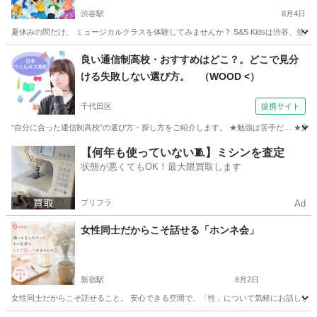
渋谷駅
8月4日
夏休みの間だけ、 ミュージカルクラスを体験してみませんか？ S&S Kidsは渋谷、
東京
渋谷区
渋谷駅
その他
夏休み
良い通信制高校・おすすめはどこ？。どこで見分
ける失敗しない選び方。 （WOOD <）
千代田区
提携サイト
“自分に合った通信制高校”の選び方・探し方をご紹介します。 ★勉強は苦手だ… ★集団
東京
千代田区
その他
【何年も使っていない🧵】ミシンを査定
状態が悪くてもOK！最大限買取します
プリフラ
Ad
女性同士だからこそ話せる「ホンネ会」
新宿駅
8月2日
女性同士だからこそ話せること。 安心できる空間で、「性」について気軽にお話ししてみ