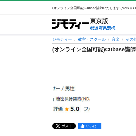
東京
版
都道府県選択
ジモティー
教室・スクール
音楽
その
(オンライン全国可能)Cubase講
ポスト
いいね！