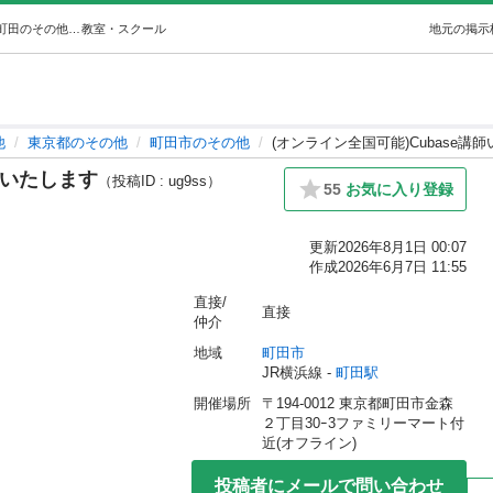
(オンライン全国可能)Cubase講師いたします (Mark⛤) 町田のその他の生徒募集・教室・スクールの広告掲示板｜ジモティー
教室・スクール
地元の掲示
他
東京都のその他
町田市のその他
(オンライン全国可能)Cubase講
師いたします
（投稿ID : ug9ss）
55
お気に入り登録
更新
2026年8月1日 00:07
作成
2026年6月7日 11:55
直接/
直接
仲介
地域
町田市
JR横浜線 - 
町田駅
開催場所
〒194-0012 東京都町田市金森
２丁目30ｰ3ファミリーマート付
近(オフライン)
投稿者にメールで問い合わせ