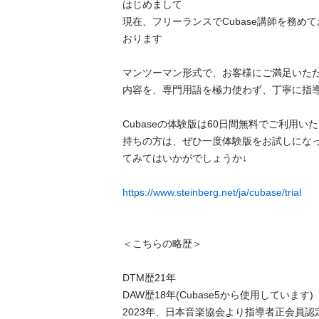
はじめまして

現在、フリーランスでCubase講師を務め
おります

マンツーマン形式で、お客様にご満足いた
内容を、専門用語を極力使わず、丁寧に指導さ
Cubaseの体験版は60日間無料でご利用
持ちの方は、ぜひ一度体験版をお試しにな
てみてはいかがでしょうか↓

https://www.steinberg.net/ja/cubase/trial
＜こちらの略歴＞

DTM歴21年

DAW歴18年(Cubase5から使用しています)

2023年、日本音楽協会より指導者正会員認定等