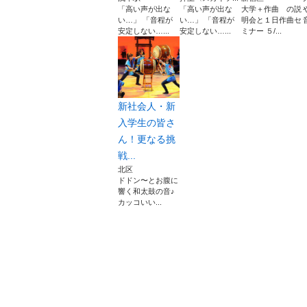
「高い声が出な
「高い声が出な
大学＋作曲 の説
い…」 「音程が
い…」 「音程が
明会と１日作曲セ
安定しない…...
安定しない…...
ミナー ５/...
新社会人・新
入学生の皆さ
ん！更なる挑
戦...
北区
ドドン〜とお腹に
響く和太鼓の音♪
カッコいい...