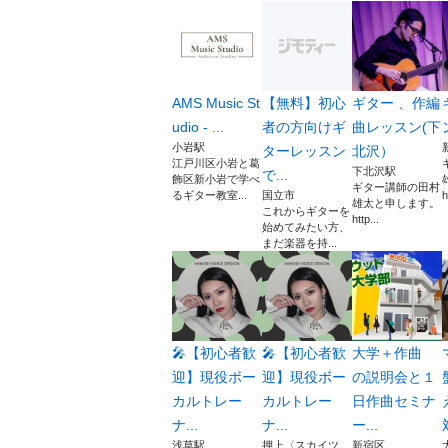
AMS Music St
【無料】初心
ギター 、作編
udio - ...
者の方向けギ
曲レッスン(下
小岩駅
ターレッスン
北沢）
江戸川区小岩と葛
下北沢駅
で...
飾区新小岩で学べ
ギター講師の田村
るギター教室...
国立市
h
雄太と申します。
これからギターを
http...
始めてみたい方、
まだ楽器を持...
🎤【初心者歓
🎤【初心者歓
大学＋作曲
迎】現役ボー
迎】現役ボー
の説明会と１
カルトレー
カルトレー
日作曲セミナ
ナ...
ナ...
ー...
浅草駅
押上〈スカイツ...
新宿区