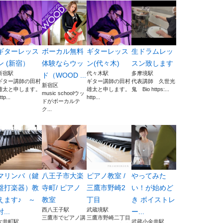
ギターレッス
ボーカル無料
ギターレッス
生ドラムレッ
ン (新宿）
体験ならウッ
ン(代々木)
スン致します
新宿駅
代々木駅
多摩境駅
ド（WOOD ...
ギター講師の田村
ギター講師の田村
代表講師 久世光
新宿区
雄太と申します。
雄太と申します。
鬼 Bio https:...
music schoolウッ
ttp...
http...
ドがボーカルテ
ク...
マリンバ（鍵
八王子市大楽
ピアノ教室 /
やってみた
盤打楽器）教
寺町/ ピアノ
三鷹市野崎2
い！が始めど
えます♪ ～
教室
丁目
き ボイストレ
西八王子駅
武蔵境駅
対...
ー...
三鷹市でピアノ講
三鷹市野崎二丁目
大井町駅
武蔵小金井駅