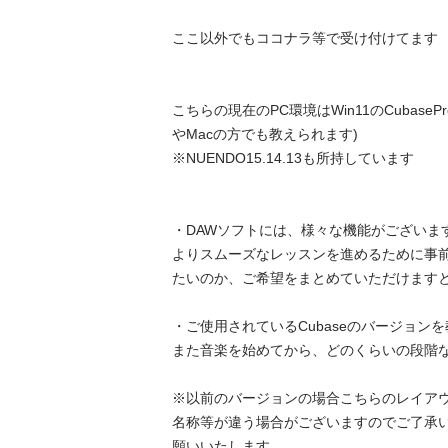
ここ以外でもココナラ等で受け付けてます

こちらの現在のPC環境はWin11のCubasePro15
やMacの方でも教えられます)

※NUENDO15.14.13も所持しています

・DAWソフトには、様々な機能がございます
よりスムーズなレッスンを進めるために事
たいのか、ご希望をまとめていただけますと幸い
・ご使用されているCubaseのバージョンを教
また音楽を始めてから、どのくらいの段階なの
※以前のバージョンの場合こちらのレイア
名称等が違う場合がございますのでご了承
願いいたします
