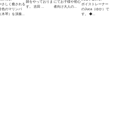
師をやっておりま
にてお子様や初心
やさしく癒される
ボイストレーナー
す。 吉田 ...
者向け大人の...
音色のマリンバ
のJuca（ゆか）で
（木琴）を演奏...
す。 ◆...