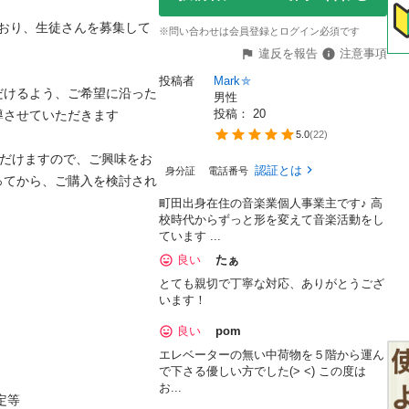
ており、生徒さんを募集して
※問い合わせは会員登録とログイン必須です
違反を報告
注意事項
投稿者
Mark⛤
だけるよう、ご希望に沿った
男性
投稿： 
20
せていただきます

5.0
(
22
)
いただけますので、ご興味をお
認証とは
身分証
電話番号
ってから、ご購入を検討され
町田出身在住の音楽業個人事業主です♪ 高
校時代からずっと形を変えて音楽活動をし
ています ...
良い
たぁ
とても親切で丁寧な対応、ありがとうござ
います！
良い
pom
エレベーターの無い中荷物を５階から運ん
で下さる優しい方でした(> <) この度は
お...

