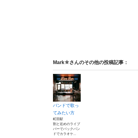
Mark⛤
さんのその他の投稿記事：
バンドで歌っ
てみたい方
町田駅
割と近めのライブ
バーでバックバン
ドでカラオケ...