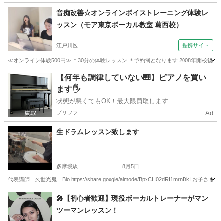
東京
渋谷区
代々木駅
音楽
スタジオ
音痴改善☆オンラインボイストレーニング体験レ
ッスン（モア東京ボーカル教室 葛西校）
江戸川区
提携サイト
≪オンライン体験500円≫ ＊30分の体験レッスン ＊予約制となります 2008年開校
東京
江戸川区
ボーカル
【何年も調律していない🎹】ピアノを買い
ます🖐️
状態が悪くてもOK！最大限買取します
プリフラ
Ad
生ドラムレッスン致します
多摩境駅
8月5日
代表講師 久世光鬼 Bio https://share.google/aimode/BpxCH02dRI1
東京
八王子市
多摩境駅
ドラム
夏休み
🎤【初心者歓迎】現役ボーカルトレーナーがマン
ツーマンレッスン！