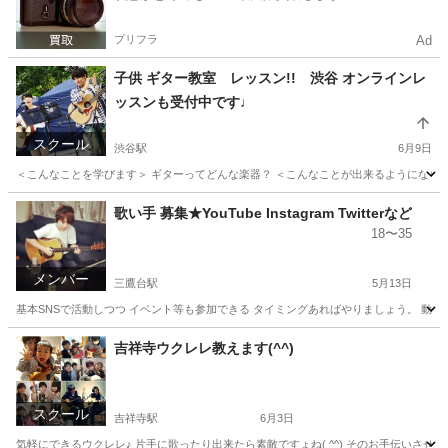
プリフラ
Ad
子供 ギター教室 レッスン!! 渋谷 オンラインレ
ッスンも受付中です♩
スクール
渋谷駅
6月9日
＜こんなことを学びます＞ ギターってどんな楽器？ ＜こんなことが出来るようになります＞ 誰でも
東京
渋谷区
渋谷駅
ギター
レッスン
歌い手 募集★YouTube Instagram Twitterなど
18〜35
メンバー
三鷹台駅
5月13日
基本SNSで活動しつつ イベント等も参加できる タイミングあればやりましょう。 動画編
東京
三鷹市
三鷹台駅
その他
東京
武蔵野市
吉祥寺ウクレレ教えます(^^)
吉祥寺駅
その他
Instagram
スクール
吉祥寺駅
6月3日
気軽にできるウクレレ♪ 片手に歌ったり出来たら素敵ですょね( ^^) そのお手伝いさせ