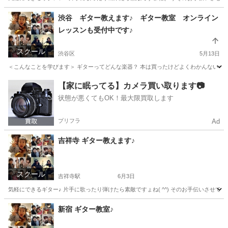
東京
武蔵野市
吉祥寺駅
ウクレレ
レッスン
渋谷 ギター教えます♪ ギター教室 オンライン
レッスンも受付中です♪
スクール
渋谷区
5月13日
＜こんなことを学びます＞ ギターってどんな楽器？ 本は買ったけどよくわかんないｗと
東京
渋谷区
ギター
【家に眠ってる】カメラ買い取ります📷
状態が悪くてもOK！最大限買取します
プリフラ
Ad
吉祥寺 ギター教えます♪
スクール
吉祥寺駅
6月3日
気軽にできるギター♪ 片手に歌ったり弾けたら素敵ですょね( ^^) そのお手伝いさせて
東京
武蔵野市
吉祥寺駅
ギター
レッスン
新宿 ギター教室♪