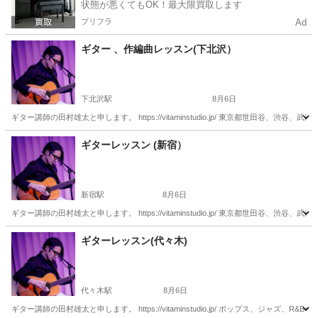
状態が悪くてもOK！最大限買取します
プリフラ
Ad
ギター 、作編曲レッスン(下北沢）
下北沢駅
8月6日
ギター講師の田村雄太と申します。 https://vitaminstudio.jp/ 東京都世田
東京
世田谷区
下北沢駅
ギター
作編曲
ギターレッスン (新宿）
新宿駅
8月6日
ギター講師の田村雄太と申します。 https://vitaminstudio.jp/ 東京都世田
東京
新宿区
新宿駅
ギター
作編曲
ギターレッスン(代々木)
代々木駅
8月6日
ギター講師の田村雄太と申します。 https://vitaminstudio.jp/ ポップス、ジ