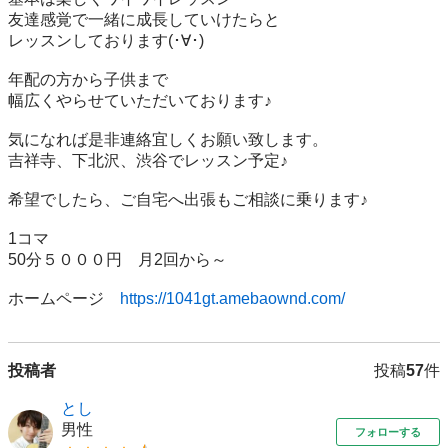
友達感覚で一緒に成長していけたらと

レッスンしております(･∀･)

年配の方から子供まで

幅広くやらせていただいております♪

気になれば是非連絡宜しくお願い致します。

吉祥寺、下北沢、渋谷でレッスン予定♪

希望でしたら、ご自宅へ出張もご相談に乗ります♪

1コマ

50分５０００円　月2回から～

ホームページ　
https://1041gt.amebaownd.com/
投稿者
投稿
57
件
とし
男性
フォローする