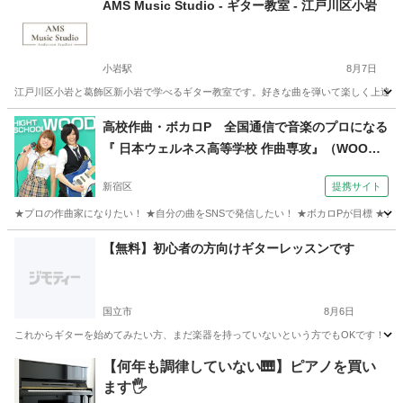
AMS Music Studio - ギター教室 - 江戸川区小岩
小岩駅
8月7日
江戸川区小岩と葛飾区新小岩で学べるギター教室です。好きな曲を弾いて楽しく上達でき
東京
江戸川区
小岩駅
ギター
音楽教室
高校作曲・ボカロP 全国通信で音楽のプロになる
『 日本ウェルネス高等学校 作曲専攻』（WOOD
☆）
新宿区
提携サイト
★プロの作曲家になりたい！ ★自分の曲をSNSで発信したい！ ★ボカロPが目標 ★シ
東京
新宿区
ピアノ
【無料】初心者の方向けギターレッスンです
国立市
8月6日
これからギターを始めてみたい方、まだ楽器を持っていないという方でもOKです！ 初心
東京
国立市
ギター
初心者
【何年も調律していない🎹】ピアノを買い
ます🖐️