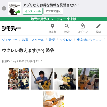
アプリならお得な情報を見逃さない！
インストール
アプリで開く
地元の掲示板 ジモティー 東京版
東京都
検索
ログイン
投稿
ジモティー
教室・スクール
音楽
ウクレレ
東京都のウクレレ
ウクレレ教えます(^^) 渋谷
投稿ID: 1lwy9
2026年6月9日 22:18