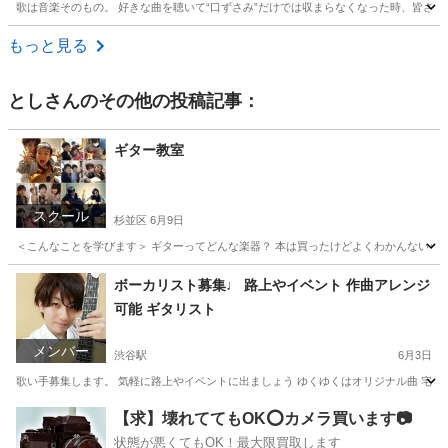
歌は音楽そのもの。 好きな曲を聴いて“口ずさみ”だけでは収まらなくなった時、皆さん
東京
千代田区
その他
もっと見る
とし
さんのその他の投稿記事：
ギター教室
スクール
杉並区
6月9日
＜こんなことを学びます＞ ギターってどんな楽器？ 本は買ったけどよくわかんないｗとか
東京
杉並区
ギター
プロフィール
ボーカリスト募集♩ 路上やイベント 作曲アレンジ
可能 ギタリスト
メンバー
渋谷駅
6月3日
歌い手募集します。 気軽に路上やイベントに出ましょう ゆくゆくはオリジナル曲 宅録は
東京
渋谷区
渋谷駅
バンド
【求】壊れててもOK⭕️カメラ買います📷
状態が悪くてもOK！最大限買取します