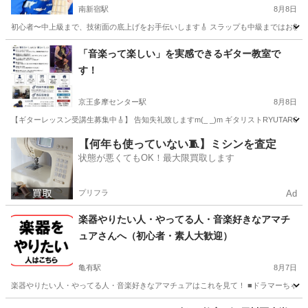
南新宿駅
8月8日
初心者〜中上級まで、技術面の底上げをお手伝いします🎸 スラップも中級まではお教えい
東京
渋谷区
南新宿駅
ベース
スラップ
「音楽って楽しい」を実感できるギター教室で
す！
京王多摩センター駅
8月8日
【ギターレッスン受講生募集中🎸】 告知失礼致しますm(_ _)m ギタリストRYUTARO
東京
多摩市
京王多摩センター駅
ギター
レッスン
【何年も使っていない🧵】ミシンを査定
状態が悪くてもOK！最大限買取します
プリフラ
Ad
楽器やりたい人・やってる人・音楽好きなアマチ
ュアさんへ（初心者・素人大歓迎）
亀有駅
8月7日
楽器やりたい人・やってる人・音楽好きなアマチュアはこれを見て！ ■ドラマーちゃーりー
東京
葛飾区
亀有駅
その他
セッション