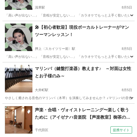
浅草駅
8月5日
「高い声が出ない…」 「音程が安定しない…」 「カラオケでもっと上手く歌いたい！」
東京
台東区
浅草駅
ボーカル
レッスン
🎤【初心者歓迎】現役ボーカルトレーナーがマン
ツーマンレッスン！
押上〈スカイツリー前〉駅
8月5日
「高い声が出ない…」 「音程が安定しない…」 「カラオケでもっと上手く歌いたい！」
東京
墨田区
押上〈スカイツリー前〉駅
ボーカル
レッスン
マリンバ（鍵盤打楽器）教えます♪ ～対面は女性
とお子様のみ～
大井町駅
8月5日
やさしく癒される音色のマリンバ（木琴）を演奏してみませんか？ ♪マリンバの音色に癒さ
東京
品川区
大井町駅
その他
マリンバ
声楽・合唱・ヴォイストレーニング〜楽しく歌う
ために（アイゼナハ音楽院 【声楽教室】御茶の
水・神保町・新御茶ノ水・神田駅）
千代田区
提携サイト