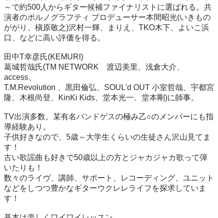
～で約500人からギター候補ファイナリストに選ばれる。共
演者のポルノグラフティ プロデューサー本間昭光(いきもの
ががり、槇原敬之)沢村一輝、まりえ、TKO木下、よいこ浜
口、などに高い評価を得る。

田中T幸彦氏(KEMURI)

葛城哲哉氏(TM NETWORK　渡辺美里、浅倉大介、
access、

T.M.Revolution 、黒田倫弘、SOUL'd OUT 小室哲哉、宇都宮
隆、木根尚登、KinKi Kids、堂本光一、堂本剛)に師事。

TV出演多数。某有名バンドゲスの極み乙○のメンバーにも指
導経験あり。

子供好きなので、5歳～大学生くらいの生徒さん沢山見てま
す！

古い歌謡曲も好きで50歳以上の方とジャカジャカ歌って弾
いたりも！

数々のライヴ、講師、サポート、レコーディング、ユニット

などをしつつ豊かなギターウクレレライフを探求していま
す！

基本は楽しくワイワイレッスン
