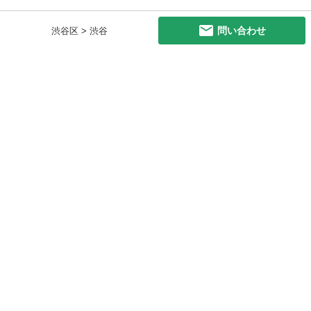
問い合わせ
渋谷区 > 渋谷
初めての方へ
利用規約
プライバシーポリシー
プライバシー・ステートメント
健全化に資する運用方針
お問い合わせ
運営会社
サイトマップ
ご利用ガイド
フリーワードで探す
PC版で表示
都道府県選択
特定商取引法の表示
利用者情報の外部送信について
© 2011-
2026
Jmty, Inc.