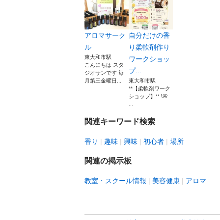
アロマサーク
自分だけの香
ル
り柔軟剤作り
東大和市駅
ワークショッ
こんにちは スタ
プ...
ジオサンです 毎
月第三金曜日...
東大和市駅
**【柔軟剤ワーク
ショップ】** \🌸
...
関連キーワード検索
香り
趣味
興味
初心者
場所
関連の掲示板
教室・スクール情報
美容健康
アロマ