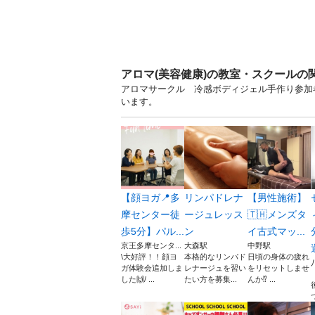
アロマ(美容健康)の教室・スクールの
アロマサークル 冷感ボディジェル手作り参加者
います。
【顔ヨガ📍多
リンパドレナ
【男性施術】
摩センター徒
ージュレッス
🇹🇭メンズタ
歩5分】パル...
ン
イ古式マッ...
京王多摩センタ...
大森駅
中野駅
\大好評！！顔ヨ
本格的なリンパド
日頃の身体の疲れ
ガ体験会追加しま
レナージュを習い
をリセットしませ
した🙌/ ...
たい方を募集...
んか⁉️ ...