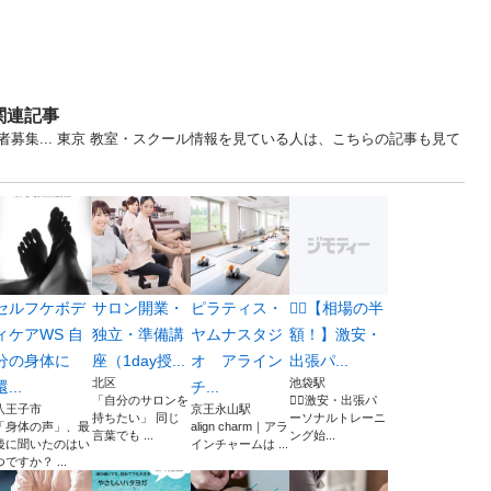
関連記事
募集... 東京 教室・スクール情報を見ている人は、こちらの記事も見て
セルフケボデ
サロン開業・
ピラティス・
🚶‍♂️【相場の半
ィケアWS 自
独立・準備講
ヤムナスタジ
額！】激安・
分の身体に
座（1day授...
オ アライン
出張パ...
北区
池袋駅
還...
チ...
「自分のサロンを
🚶‍♂️激安・出張パ
八王子市
京王永山駅
持ちたい」 同じ
ーソナルトレーニ
「身体の声」、最
align charm｜アラ
言葉でも ...
ング始...
後に聞いたのはい
インチャームは ...
つですか？ ...