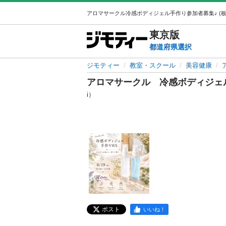
東京
版
都道府県選択
ジモティー
教室・スクール
美容健康
アロマサークル 冷感ボディジェ
i）
ポスト
いいね！