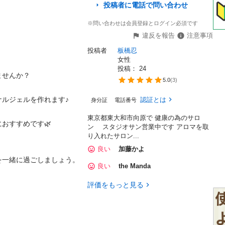
投稿者に電話で問い合わせ
※問い合わせは会員登録とログイン必須です
違反を報告
注意事項
投稿者
板橋忍
女性
投稿： 
24
せんか？

5.0
(
3
)
ルジェルを作れます♪

認証とは
身分証
電話番号
東京都東大和市向原で 健康の為のサロ
すすめです🌿

ン スタジオサン営業中です アロマを取
り入れたサロン...
良い
加藤かよ
一緒に過ごしましょう。

良い
the Manda
評価をもっと見る