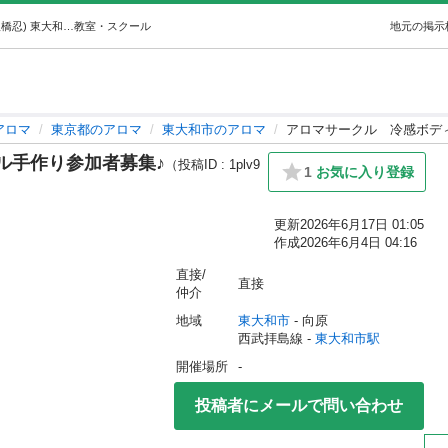
アロマサークル冷感ボディジェル手作り参加者募集♪ (板橋忍) 東大和市のアロマの生徒募集・教室・スクールの広告掲示板｜ジモティー
教室・スクール
地元の掲示
アロマ
東京都のアロマ
東大和市のアロマ
アロマサークル 冷感ボデ
ル手作り参加者募集♪
（投稿ID : 1plv9
1
お気に入り登録
更新
2026年6月17日 01:05
作成
2026年6月4日 04:16
直接/
直接
仲介
地域
東大和市
 - 向原
西武拝島線 - 
東大和市駅
開催場所
-
投稿者にメールで問い合わせ