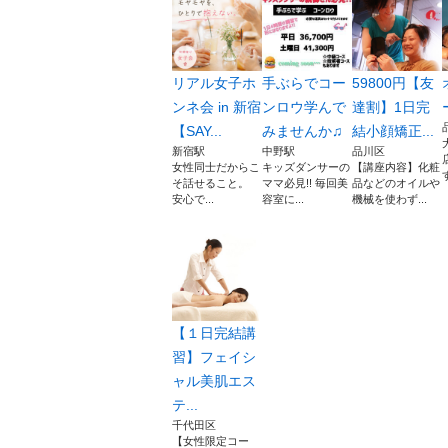
リアル女子ホ
手ぶらでコー
59800円【友
ンネ会 in 新宿
ンロウ学んで
達割】1日完
【SAY...
みませんか♫
結小顔矯正...
新宿駅
中野駅
品川区
女性同士だからこ
キッズダンサーの
【講座内容】化粧
そ話せること。
ママ必見!! 毎回美
品などのオイルや
安心で...
容室に...
機械を使わず...
【１日完結講
習】フェイシ
ャル美肌エス
テ...
千代田区
【女性限定コー