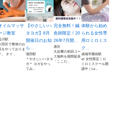
オイルマッサ
【やさしいハ
完全無料！鍼
体験から始め
ージ教室
タヨガ】8月
灸師限定！20
られる女性専
品川駅
開催日のお知
26年7月開...
用ロミロミス
大田区で整体のお
港区
ら...
ク...
店をやっておりま
大反響の初回コー
す。 オイ...
蒲田駅
成城学園前駅
ス無料を期間延長
＊やさしいハタヨ
🌿 女性限定｜ロ
「ここだ...
ガ＊ ヨガをやっ
ミロミスクール開
てみ...
講中｜Lo...