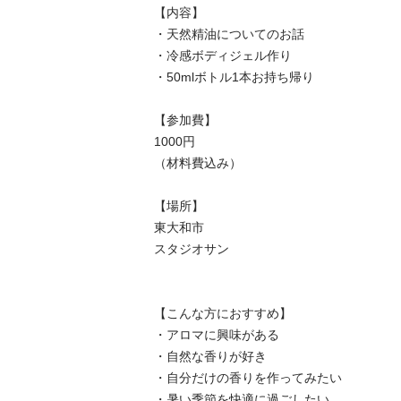
【内容】

・天然精油についてのお話

・冷感ボディジェル作り

・50mlボトル1本お持ち帰り

【参加費】

1000円

（材料費込み）

【場所】

東大和市

スタジオサン

【こんな方におすすめ】

・アロマに興味がある

・自然な香りが好き

・自分だけの香りを作ってみたい

・暑い季節を快適に過ごしたい
