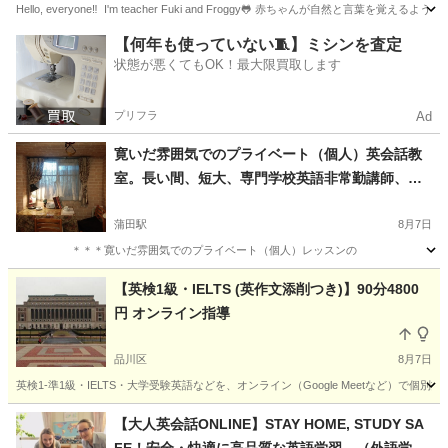
Hello, everyone‼️ I'm teacher Fuki and Froggy🐸 赤ちゃんが自
東京
江東区
東陽町駅
英会話
夏休み
【何年も使っていない🧵】ミシンを査定
状態が悪くてもOK！最大限買取します
プリフラ
Ad
寛いだ雰囲気でのプライベート（個人）英会話教
室。長い間、短大、専門学校英語非常勤講師、企
業の語学研修もやっています。一時間２５００
円。入会金、テキスト代他すべて無料。無料トラ
蒲田駅
8月7日
イアルレッスン出来ます。祝祭日を含んで一年中
＊＊＊寛いだ雰囲気でのプライベート（個人）レッスンの ご案内です＊＊
朝９：００から夜９：００（終了）までやってい
東京
大田区
蒲田駅
英会話
【英検1級・IELTS (英作文添削つき)】90分4800
ます。
円 オンライン指導
品川区
8月7日
英検1-準1級・IELTS・大学受験英語などを、オンライン（Google Meetなど）で個別
東京
品川区
英検
【大人英会話ONLINE】STAY HOME, STUDY SA