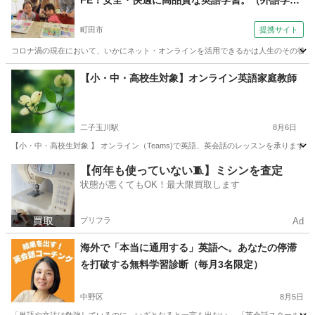
FE！安全・快適に高品質な英語学習。（外語学院
インターエド 成瀬校）
町田市
提携サイト
コロナ渦の現在において、いかにネット・オンラインを活用できるかは人生のその後を決
東京
町田市
英会話
【小・中・高校生対象】オンライン英語家庭教師
二子玉川駅
8月6日
【小・中・高校生対象 】 オンライン（Teams)で英語、英会話のレッスンを承ります
東京
世田谷区
二子玉川駅
英語/基礎英語
オンライン
【何年も使っていない🧵】ミシンを査定
状態が悪くてもOK！最大限買取します
プリフラ
Ad
海外で「本当に通用する」英語へ。あなたの停滞
を打破する無料学習診断（毎月3名限定）
中野区
8月5日