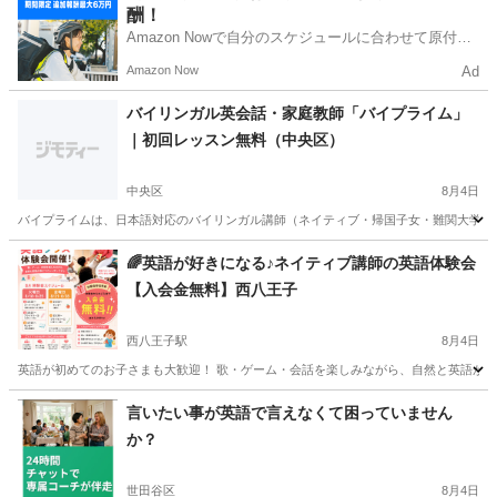
酬！
Amazon Nowで自分のスケジュールに合わせて原付や
電動アシスト自転車で配達し、報酬を獲得しましょ
Amazon Now
Ad
う！
バイリンガル英会話・家庭教師「バイプライム」
｜初回レッスン無料（中央区）
中央区
8月4日
バイプライムは、日本語対応のバイリンガル講師（ネイティブ・帰国子女・難関大学出身
東京
中央区
英会話
バイリンガル
🌈英語が好きになる♪ネイティブ講師の英語体験会
【入会金無料】西八王子
西八王子駅
8月4日
英語が初めてのお子さまも大歓迎！ 歌・ゲーム・会話を楽しみながら、自然と英語が身につく
東京
八王子市
西八王子駅
英語
ネイティブ
言いたい事が英語で言えなくて困っていません
か？
世田谷区
8月4日