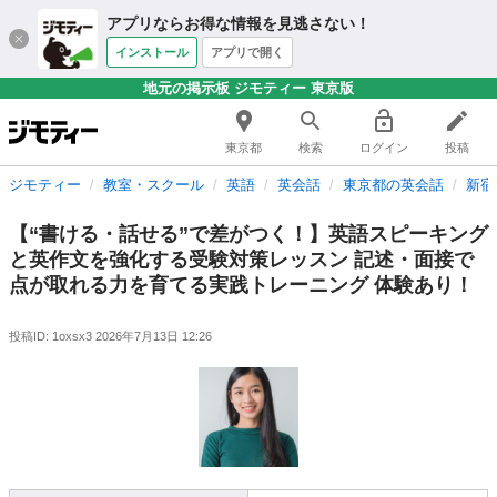
アプリならお得な情報を見逃さない！
インストール
アプリで開く
地元の掲示板 ジモティー 東京版
東京都
検索
ログイン
投稿
ジモティー
教室・スクール
英語
英会話
東京都の英会話
新宿
【“書ける・話せる”で差がつく！】英語スピーキング
と英作文を強化する受験対策レッスン 記述・面接で
点が取れる力を育てる実践トレーニング 体験あり！
投稿ID: 1oxsx3
2026年7月13日 12:26