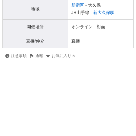
新宿区
- 大久保
地域
JR山手線 -
新大久保駅
開催場所
オンライン 対面
直接/仲介
直接
注意事項
通報
お気に入り 5