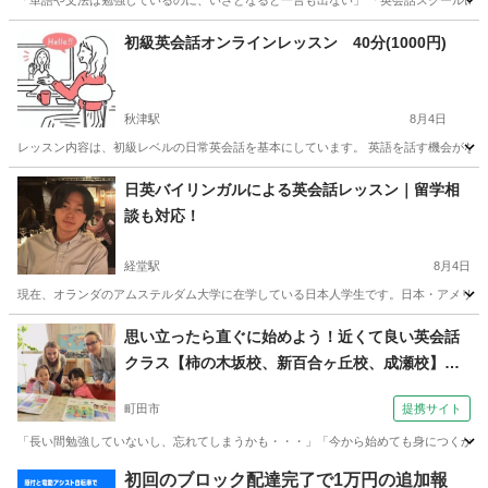
「単語や文法は勉強しているのに、いざとなると一言も出ない」 「英会話スクールに通っ
東京
中野区
英語
無料
初級英会話オンラインレッスン 40分(1000円)
秋津駅
8月4日
レッスン内容は、初級レベルの日常英会話を基本にしています。 英語を話す機会がなく
東京
東村山市
秋津駅
英会話
オンライン
日英バイリンガルによる英会話レッスン｜留学相
談も対応！
経堂駅
8月4日
現在、オランダのアムステルダム大学に在学している日本人学生です。日本・アメリカ・
東京
世田谷区
経堂駅
英会話
バイリンガル
思い立ったら直ぐに始めよう！近くて良い英会話
クラス【柿の木坂校、新百合ヶ丘校、成瀬校】
（外語学院 インターエド 成瀬校）
町田市
提携サイト
「長い間勉強していないし、忘れてしまうかも・・・」「今から始めても身につくか分か
東京
町田市
英会話
初回のブロック配達完了で1万円の追加報