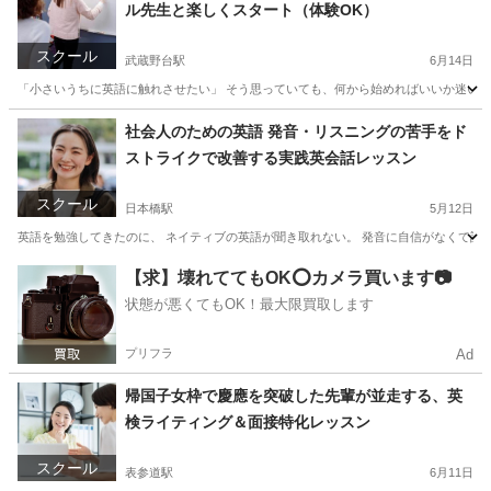
ル先生と楽しくスタート（体験OK）
スクール
武蔵野台駅
6月14日
「小さいうちに英語に触れさせたい」 そう思っていても、何から始めればいいか迷いますよ
東京
港区
武蔵野台駅
英語/基礎英語
バイリンガル
社会人のための英語 発音・リスニングの苦手をド
ストライクで改善する実践英会話レッスン
スクール
日本橋駅
5月12日
英語を勉強してきたのに、 ネイティブの英語が聞き取れない。 発音に自信がなくて話せ
東京
中央区
日本橋駅
ビジネス英語
社会人
【求】壊れててもOK⭕️カメラ買います📷
状態が悪くてもOK！最大限買取します
プリフラ
Ad
帰国子女枠で慶應を突破した先輩が並走する、英
検ライティング＆面接特化レッスン
スクール
表参道駅
6月11日