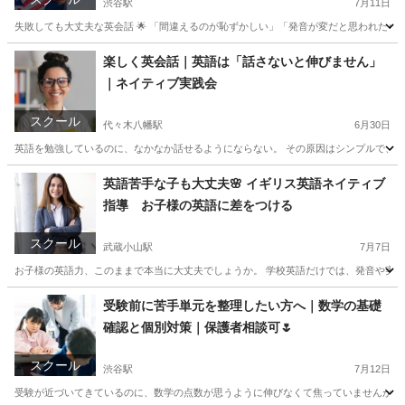
渋谷駅
7月11日
失敗しても大丈夫な英会話 🌟 「間違えるのが恥ずかしい」「発音が変だと思われたらど
東京
渋谷区
渋谷駅
英会話
レッスン
楽しく英会話｜英語は「話さないと伸びません」
｜ネイティブ実践会
スクール
代々木八幡駅
6月30日
英語を勉強しているのに、なかなか話せるようにならない。 その原因はシンプルで、「
東京
港区
代々木八幡駅
英検
ネイティブ
英語苦手な子も大丈夫🌸 イギリス英語ネイティブ
指導 お子様の英語に差をつける
スクール
武蔵小山駅
7月7日
お子様の英語力、このままで本当に大丈夫でしょうか。 学校英語だけでは、発音や実際
東京
目黒区
武蔵小山駅
英会話
イギリス英語
受験前に苦手単元を整理したい方へ｜数学の基礎
確認と個別対策｜保護者相談可🌷
スクール
渋谷駅
7月12日
受験が近づいてきているのに、数学の点数が思うように伸びなくて焦っていませんか。 