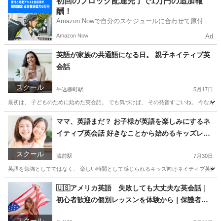
初回のブロック配達完了で1万円の追加報
酬！
Amazon Nowで自分のスケジュールに合わせて原付や
電動アシスト自転車で配達し、報酬を獲得しましょ
Amazon Now
Ad
う！
英語が家族の共通語になる日。 親子ネイティブ英
会話
スクール
牛込柳町駅
5月17日
最初は、 子どものために始めた英会話。 でも気づけば、 その発音すごいね。 今なんて
東京
新宿区
牛込柳町駅
英会話
親子
ママ、英語まだ？ お子様が英語を楽しみにするネ
イティブ英会話 好きなことから始めるキッズレッ
スン
スクール
蔵前駅
7月30日
英語を勉強としてではなく、 楽しい時間として感じられるキッズ向けネイティブ英会話レ
東京
墨田区
蔵前駅
英会話
ネイティブ
🇺🇸アメリカ英語 失敗しても大丈夫な英会話｜
初心者歓迎の個別レッスンを体験から｜保護者相
談可
スクール