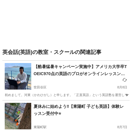
英会話(英語)の教室・スクールの関連記事
【酷暑猛暑キャンペーン実施中】アメリカ大学卒T
OEIC970点の英語のプロがオンラインレッスンで
あなたの英語力を効率的に上げるお手伝いをしま
す！【残り1枠】
世田谷区
8月8日
初めまして。河東（かわひがし）と申します。「正直英語」という英語塾を運営しています。
東京
世田谷区
英語
TOEIC
夏休みに始めよう‼️【東陽町 子ども英語】体験レ
ッスン受付中⭐️
東陽町駅
8月7日