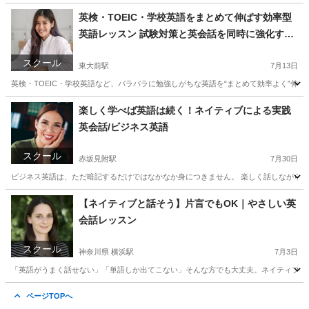
東京
渋谷区
渋谷駅
家庭教師
数学
英検・TOEIC・学校英語をまとめて伸ばす効率型
英語レッスン 試験対策と英会話を同時に強化する
個別指導 体験あり！
スクール
東大前駅
7月13日
英検・TOEIC・学校英語など、バラバラに勉強しがちな英語を“まとめて効率よく”伸
東京
文京区
東大前駅
予備校
TOEIC
楽しく学べば英語は続く！ネイティブによる実践
英会話/ビジネス英語
スクール
赤坂見附駅
7月30日
ビジネス英語は、ただ暗記するだけではなかなか身につきません。 楽しく話しながら続
東京
千代田区
赤坂見附駅
ビジネス英語
ネイティブ
【ネイティブと話そう】片言でもOK｜やさしい英
会話レッスン
スクール
神奈川県 横浜駅
7月3日
「英語がうまく話せない」「単語しか出てこない」そんな方でも大丈夫。ネイティブ講師
神奈川
横浜市
横浜駅
英会話
ネイティブ
ページTOPへ