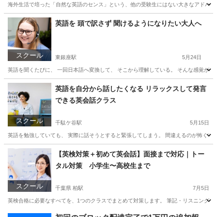
海外生活で培った「自然な英語のセンス」という、他の受験生にはない大きなアドバンテ
東京
港区
表参道駅
英検
1級
英語を 頭で訳さず 聞けるようになりたい大人へ
スクール
東銀座駅
5月24日
英語を聞くたびに、 一回日本語へ変換して、 そこから理解している。 そんな感覚がある
東京
中央区
東銀座駅
発音
大人
英語を自分から話したくなる リラックスして発言
できる英会話クラス
スクール
千駄ケ谷駅
5月15日
英語を勉強していても、 実際に話そうとすると緊張してしまう。 間違えるのが怖くて黙
東京
新宿区
千駄ケ谷駅
塾
クラス
【英検対策＋初めて英会話】面接まで対応｜トー
タル対策 小学生〜高校生まで
スクール
千葉県 柏駅
7月5日
英検合格に必要なすべてを、1つのクラスでまとめて対策します。 筆記・リスニングだ
千葉
柏市
柏駅
英会話
1級