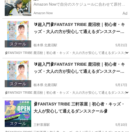
Amazon Nowで自分のスケジュールに合わせて原付や
電動アシスト自転車で配達し、報酬を獲得しましょ
Amazon Now
Ad
う！
🔰超入門🩰FANTASY TRIBE 鹿沼校｜初心者・キ
ッズ・大人の方が安心して通えるダンススクール
🩰
スクール
栃木県 北鹿沼駅
5月21日
🩰FANTASY TRIBE 鹿沼校｜初心者・キッズ・大人の方が安心して通えるダンススクー
栃木
鹿沼市
北鹿沼駅
ジャズダンス
初心者
🔰超入門🩰FANTASY TRIBE 鹿沼校｜初心者・キ
ッズ・大人の方が安心して通えるダンススクール
🩰
スクール
栃木県 北鹿沼駅
5月17日
🩰FANTASY TRIBE 鹿沼校｜初心者・キッズ・大人の方が安心して通えるダンススクー
栃木
鹿沼市
北鹿沼駅
ジャズダンス
初心者
🩰FANTASY TRIBE 三軒茶屋｜初心者・キッズ・
大人が安心して通えるダンススクール🩰
スクール
三軒茶屋駅
5月10日