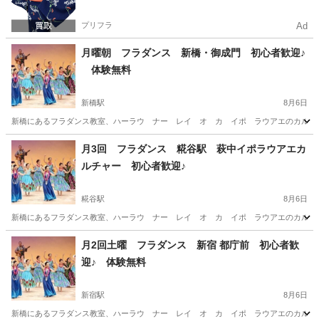
プリフラ
Ad
月曜朝 フラダンス 新橋・御成門 初心者歓迎♪
体験無料
新橋駅
8月6日
新橋にあるフラダンス教室、ハーラウ ナー レイ オ カ イポ ラウアエのカルチャー
東京
港区
新橋駅
フラダンス
東京
港区
御成門駅
月3回 フラダンス 糀谷駅 萩中イポラウアエカ
ルチャー 初心者歓迎♪
フラダンス
無料
糀谷駅
8月6日
新橋にあるフラダンス教室、ハーラウ ナー レイ オ カ イポ ラウアエのカルチャー
東京
大田区
糀谷駅
フラダンス
クラス
月2回土曜 フラダンス 新宿 都庁前 初心者歓
迎♪ 体験無料
新宿駅
8月6日
新橋にあるフラダンス教室、ハーラウ ナー レイ オ カ イポ ラウアエのカルチャー