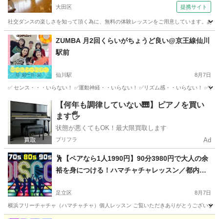
大田区
提携サイト
社交ダンスの楽しさを知って頂く為に、無料の体験レッスンをご用意しています。あなた
東京
大田区
社交ダンス
ZUMBA 月2回くらいがちょうど良い@京王線仙川
駅前
仙川駅
8月7日
✅ センス・・・いらない！ ✅運動神経・・いらない！ ✅リズム感・・いらない！ ✅しば
東京
調布市
仙川駅
ズンバ
ZUMBA
【何年も調律していない🎹】ピアノを買い
ます🖐️
状態が悪くてもOK！最大限買取します
プリフラ
Ad
🕺【ペアなら1人1990円】90分3980円で大人の余
裕を身につける！ハマチャチャレッスン／都内・
神奈川／横浜フリーチャチャ（ハマチャチャ）レ
ッスン
足立区
8月7日
横浜フリーチャチャ（ハマチャチャ）個人レッスン ご覧いただきありがとうございます！ 