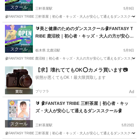
通えるダンススクール🩰
スクール
三軒茶屋駅
5月9日
🩰FANTASY TRIBE 三軒茶屋｜初心者・キッズ・大人が安心して通えるダンススクール
東京
世田谷区
三軒茶屋駅
ダンス
初心者
🔰美と健康のためのダンススクール🩰FANTASY T
RIBE 鹿沼校｜初心者・キッズ・大人の方が安心し
て通えるダンススクール🩰
スクール
栃木県 北鹿沼駅
5月9日
🩰FANTASY TRIBE 鹿沼校｜初心者・キッズ・大人の方が安心して通えるダンススクー
栃木
鹿沼市
北鹿沼駅
ジャズダンス
初心者
【求】壊れててもOK⭕️カメラ買います📷
状態が悪くてもOK！最大限買取します
プリフラ
Ad
🔰 🩰FANTASY TRIBE 三軒茶屋｜初心者・キッ
ズ・大人が安心して通えるダンススクール🩰
スクール
三軒茶屋駅
5月23日
🩰FANTASY TRIBE 三軒茶屋｜初心者・キッズ・大人が安心して通えるダンススクール