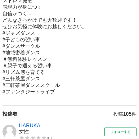
ストレス発散

表現力が身につく

自信がつく...

どんなきっかけでも大歓迎です！

ぜひお気軽に体験にお越しください。

#ジャズダンス

#子どもの習い事

#ダンスサークル

#地域密着ダンス

＃無料体験レッスン

＃親子で通える習い事

#リズム感を育てる

#三軒茶屋ダンス

#三軒茶屋ダンススクール

#ファンタジートライブ
投稿者
投稿
105
件
HARUKA
女性
フォローする
0.0