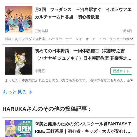
東京
新宿区
新宿駅
フラダンス
クラス
月2回 フラダンス 三河島駅すぐ イポラウアエ
カルチャー西日暮里 初心者歓迎
三河島駅
8月6日
新橋にあるフラダンス教室、ハーラウ ナー レイ オ カ イポ ラウアエのカルチャー
東京
荒川区
三河島駅
フラダンス
レッスン
初めての日本舞踊 一回体験稽古（花柳寿之吉
（ハナヤギ ジュノキチ）日本舞踊教室 花柳寿之
介・寿之吉日本舞踊稽古所）
中野区
提携サイト
まったく日本舞踊にふれたことのない方でも安心です。 着物の着方はもちろん、基本から
東京
中野区
その他
もっと見る
HARUKA
さんのその他の投稿記事：
🔰美と健康のためのダンススクール🩰FANTASY T
RIBE 三軒茶屋｜初心者・キッズ・大人が安心して