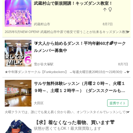
東京
足立区
その他
ハマチャチャ
武蔵村山で新規開講！キッズダンス教室！
武蔵村山市
8月7日
2025年5月NEW OPEN‼️ 武蔵村山市中原で格安で習うことが出来るキッズダンス教室です！ 優
東京
武蔵村山市
ヒップホップ
キッズダンス
🔰大人から始めるダンス！平均年齢60才🌈サーク
ルメンバー募集中
雪が谷大塚駅
8月7日
★中年隊ダンスサークル【Funkydockers】 →毎週火曜日夜20時15分〜21時30分 →嶺
東京
大田区
雪が谷大塚駅
ダンス
踊ってみた
サルサ無料体験レッスン（月曜２０時～、火曜１
９時～、土曜１２時半～）（ダンススクールもり
京急平和島駅（大田区）より徒歩３分）
大田区
提携サイト
火曜クラスでは、誰にでも覚え易く分かり易い、オンワンスタイルでレッスンしています
東京
大田区
サルサダンス
【求】着なくなった着物、買います👘
状態が悪くてもOK！最大限買取します