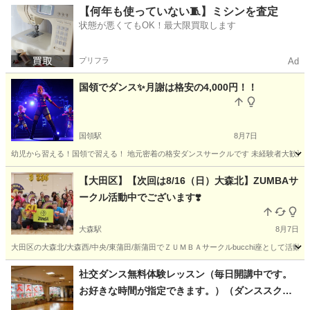
東京
立川市
立川駅
ダンス
初心者
【何年も使っていない🧵】ミシンを査定
状態が悪くてもOK！最大限買取します
プリフラ
Ad
国領でダンス✨月謝は格安の4,000円！！
国領駅
8月7日
幼児から習える！国領で習える！ 地元密着の格安ダンスサークルです 未経験者大歓迎！ お友達と
東京
調布市
国領駅
ヒップホップ
サークル
【大田区】【次回は8/16（日）大森北】ZUMBAサ
ークル活動中でございます❣️
大森駅
8月7日
大田区の大森北/大森西/中央/東蒲田/新蒲田でＺＵＭＢＡサークルbucchi座として活動
東京
大田区
大森駅
ズンバ
ZUMBA
社交ダンス無料体験レッスン（毎日開講中です。
お好きな時間が指定できます。）（ダンススクー
ルもり 京急平和島駅（大田区）より徒歩３分）