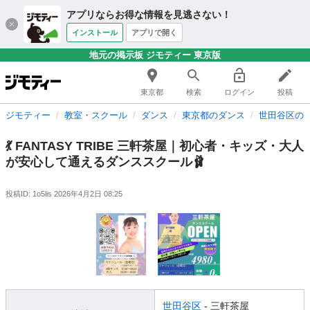
アプリならお得な情報を見逃さない！
インストール
アプリで開く
地元の掲示板 ジモティー 東京版
東京都
検索
ログイン
投稿
ジモティー
教室・スクール
ダンス
東京都のダンス
世田谷区の
💃 FANTASY TRIBE 三軒茶屋｜初心者・キッズ・大人
が安心して通えるダンススクール🩰
投稿ID: 1o5lis
2026年4月2日 08:25
世田谷区
- 三軒茶屋