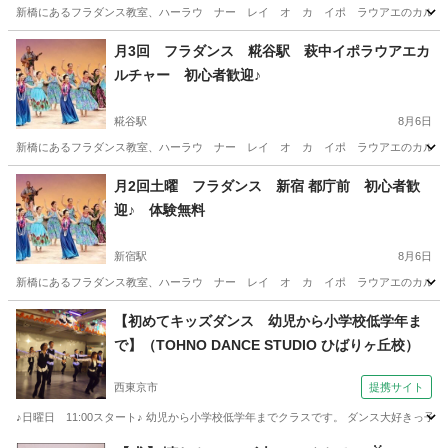
新橋にあるフラダンス教室、ハーラウ ナー レイ オ カ イポ ラウアエのカルチャー
東京
港区
新橋駅
フラダンス
東京
港区
御成門駅
月3回 フラダンス 糀谷駅 萩中イポラウアエカ
ルチャー 初心者歓迎♪
フラダンス
無料
糀谷駅
8月6日
新橋にあるフラダンス教室、ハーラウ ナー レイ オ カ イポ ラウアエのカルチャー
東京
大田区
糀谷駅
フラダンス
クラス
月2回土曜 フラダンス 新宿 都庁前 初心者歓
迎♪ 体験無料
新宿駅
8月6日
新橋にあるフラダンス教室、ハーラウ ナー レイ オ カ イポ ラウアエのカルチャー
東京
新宿区
新宿駅
フラダンス
クラス
【初めてキッズダンス 幼児から小学校低学年ま
で】（TOHNO DANCE STUDIO ひばりヶ丘校）
西東京市
提携サイト
♪日曜日 11:00スタート♪ 幼児から小学校低学年までクラスです。 ダンス大好き