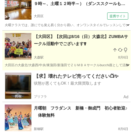
９時～、土曜１２時半～）（ダンススクールもり
京急平和島駅（大田区）より徒歩３分）
大田区
提携サイト
火曜クラスでは、誰にでも覚え易く分かり易い、オンワンスタイルでレッスンしています
東京
大田区
サルサダンス
【大田区】【次回は8/16（日）大森北】ZUMBAサ
ークル活動中でございます❣️
大森駅
8月6日
大田区の大森北/大森西/中央/東蒲田/新蒲田でＺＵＭＢＡサークルbucchi座として活動
東京
大田区
大森駅
ズンバ
ZUMBA
【求】壊れたテレビ売ってください📺✨
状態が悪くてもOK！最大限買取します
プリフラ
Ad
月曜朝 フラダンス 新橋・御成門 初心者歓迎♪
体験無料
新橋駅
8月6日