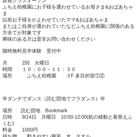
新規クラスオープン

ふちえ幼稚園にお子様を通わせているお母さま&おばあちゃ
ま

以前お子様をかよわせていたママ&おばあちゃま

またはご自身が通われていたなどふちえ幼稚園に関係のある
方全てが対象です

興味のある方は是非お問い合わせください

随時無料見学体験　受付中

月　　　2回　火曜日

時間　　１０：００－１１：３０

場所　　　ふちえ幼稚園　　３F 多目的室①②

🌸ダンチでダンス（読む団地でフラダンス）🌸

場所　   読む団地　Bookmark 

日時　　9/14日　月曜日　10:00-12:00(机の移動と着替えふ
くむ)

料金　　1000円

持ち物　　動きやすい服装　水　タオル
