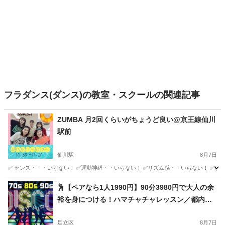
フラダンス(ダンス)の教室・スクールの関連記事
ZUMBA 月2回くらいがちょうど良い@京王線仙川
駅前
仙川駅
8月7日
✅ センス・・・いらない！ ✅運動神経・・いらない！ ✅リズム感・・いらない！ ✅しば
東京
調布市
仙川駅
ズンバ
ZUMBA
🕺【ペアなら1人1990円】90分3980円で大人の余
裕を身につける！ハマチャチャレッスン／都内・
神奈川／横浜フリーチャチャ（ハマチャチャ）レ
ッスン
足立区
8月7日