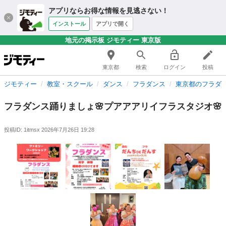
アプリならお得な情報を見逃さない！
インストール
アプリで開く
地元の掲示板 ジモティー 東京版
東京都
検索
ログイン
投稿
ジモティー
教室・スクール
ダンス
フラダンス
東京都のフラダ
フラダンス踊りましょ🌸プアアアリイフラスタジオ🌸
投稿ID: 1itmsx
2026年7月26日 19:28