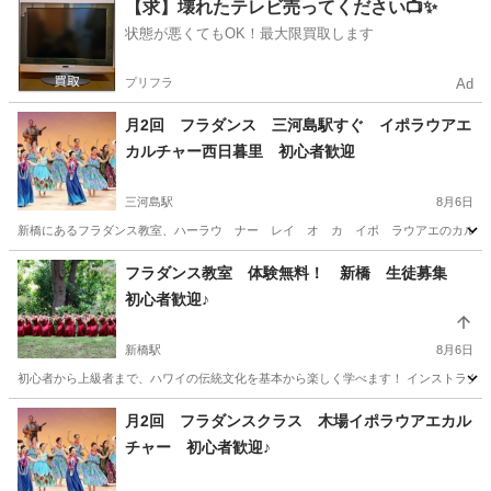
東京
西東京市
その他
【求】壊れたテレビ売ってください📺✨
状態が悪くてもOK！最大限買取します
プリフラ
Ad
月2回 フラダンス 三河島駅すぐ イポラウアエ
カルチャー西日暮里 初心者歓迎
三河島駅
8月6日
新橋にあるフラダンス教室、ハーラウ ナー レイ オ カ イポ ラウアエのカルチャー
東京
荒川区
三河島駅
フラダンス
レッスン
フラダンス教室 体験無料！ 新橋 生徒募集
初心者歓迎♪
新橋駅
8月6日
初心者から上級者まで、ハワイの伝統文化を基本から楽しく学べます！ インストラクタ
東京
港区
新橋駅
フラダンス
ハワイ
月2回 フラダンスクラス 木場イポラウアエカル
チャー 初心者歓迎♪