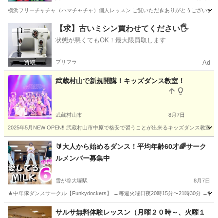
横浜フリーチャチャ（ハマチャチャ）個人レッスン ご覧いただきありがとうございます！ 
東京
足立区
その他
ハマチャチャ
【求】古いミシン買わせてください🖐️
状態が悪くてもOK！最大限買取します
プリフラ
Ad
武蔵村山で新規開講！キッズダンス教室！
武蔵村山市
8月7日
2025年5月NEW OPEN‼️ 武蔵村山市中原で格安で習うことが出来るキッズダンス教室です！ 優
東京
武蔵村山市
ヒップホップ
キッズダンス
🔰大人から始めるダンス！平均年齢60才🌈サーク
ルメンバー募集中
雪が谷大塚駅
8月7日
★中年隊ダンスサークル【Funkydockers】 →毎週火曜日夜20時15分〜21時30分 →嶺
東京
大田区
雪が谷大塚駅
ダンス
踊ってみた
サルサ無料体験レッスン（月曜２０時～、火曜１