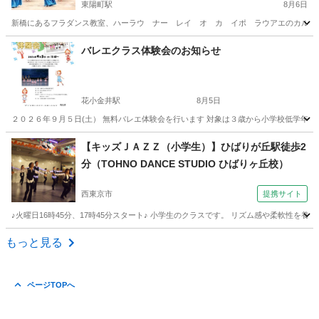
東陽町駅
8月6日
新橋にあるフラダンス教室、ハーラウ ナー レイ オ カ イポ ラウアエのカルチャー
東京
江東区
東陽町駅
フラダンス
東京
江東区
バレエクラス体験会のお知らせ
東陽町駅
フラダンス
クラス
花小金井駅
8月5日
２０２６年９月５日(土） 無料バレエ体験会を行います 対象は３歳から小学校低学年のお
東京
小平市
花小金井駅
バレエ
クラス
【キッズＪＡＺＺ（小学生）】ひばりが丘駅徒歩2
分（TOHNO DANCE STUDIO ひばりヶ丘校）
西東京市
提携サイト
♪火曜日16時45分、17時45分スタート♪ 小学生のクラスです。 リズム感や柔軟性
東京
西東京市
ジャズダンス
もっと見る
ページTOPへ