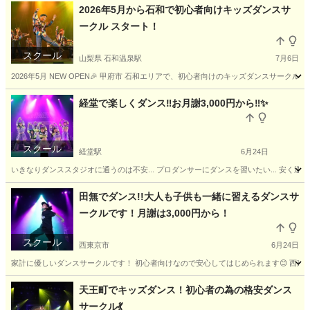
2026年5月から石和で初心者向けキッズダンスサ
ークル スタート！
スクール
山梨県 石和温泉駅
7月6日
2026年5月 NEW OPEN🎉 甲府市 石和エリアで、初心者向けのキッズダンスサークルがス
山梨
甲府市
石和温泉駅
ヒップホップ
経堂で楽しくダンス‼️お月謝3,000円から‼️✨
キッズダンスサークル
スクール
経堂駅
6月24日
いきなりダンススタジオに通うのは不安... プロダンサーにダンスを習いたい... 安く通
東京
世田谷区
経堂駅
ヒップホップ
月謝
田無でダンス!!大人も子供も一緒に習えるダンスサ
ークルです！月謝は3,000円から！
スクール
西東京市
6月24日
家計に優しいダンスサークルです！ 初心者向けなので安心してはじめられます😊 西東京
東京
西東京市
ダンス
サークル
天王町でキッズダンス！初心者の為の格安ダンス
サークル💃