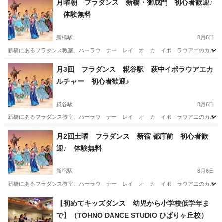
月曜朝 フラダンス 新橋・御成門 初心者歓迎♪
体験無料
新橋駅
8月6日
新橋にあるフラダンス教室、ハーラウ ナー レイ オ カ イポ ラウアエのカルチャー
東京
港区
新橋駅
フラダンス
東京
港区
御成門駅
月3回 フラダンス 糀谷駅 萩中イポラウアエカ
ルチャー 初心者歓迎♪
フラダンス
無料
糀谷駅
8月6日
新橋にあるフラダンス教室、ハーラウ ナー レイ オ カ イポ ラウアエのカルチャー
東京
大田区
糀谷駅
フラダンス
クラス
月2回土曜 フラダンス 新宿 都庁前 初心者歓
迎♪ 体験無料
新宿駅
8月6日
新橋にあるフラダンス教室、ハーラウ ナー レイ オ カ イポ ラウアエのカルチャー
東京
新宿区
新宿駅
フラダンス
クラス
【初めてキッズダンス 幼児から小学校低学年ま
で】（TOHNO DANCE STUDIO ひばりヶ丘校）