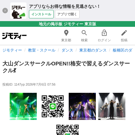
アプリならお得な情報を見逃さない！
インストール
アプリで開く
地元の掲示板 ジモティー 東京版
東京都
検索
ログイン
投稿
ジモティー
教室・スクール
ダンス
東京都のダンス
板橋区のダ
大山ダンスサークルOPEN!!格安で習えるダンスサー
クル💃
投稿ID: 1147yp
2026年7月6日 07:56