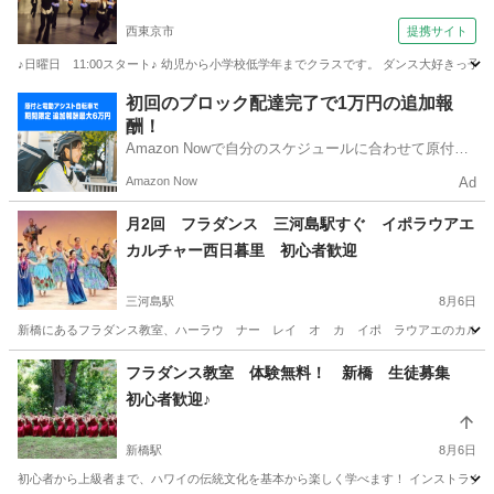
西東京市
提携サイト
♪日曜日 11:00スタート♪ 幼児から小学校低学年までクラスです。 ダンス大好き
東京
西東京市
その他
初回のブロック配達完了で1万円の追加報
酬！
Amazon Nowで自分のスケジュールに合わせて原付や
電動アシスト自転車で配達し、報酬を獲得しましょ
Amazon Now
Ad
う！
月2回 フラダンス 三河島駅すぐ イポラウアエ
カルチャー西日暮里 初心者歓迎
三河島駅
8月6日
新橋にあるフラダンス教室、ハーラウ ナー レイ オ カ イポ ラウアエのカルチャー
東京
荒川区
三河島駅
フラダンス
レッスン
フラダンス教室 体験無料！ 新橋 生徒募集
初心者歓迎♪
新橋駅
8月6日
初心者から上級者まで、ハワイの伝統文化を基本から楽しく学べます！ インストラクタ