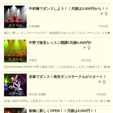
埼玉
富士見市
鶴瀬駅
ヒップホップ
サークル
中村橋でダンスしよう！！月謝は3,000円から！！
スクール
中村橋駅
7月31日
家計に優しいダンスサークルです！ 地域最安でありながらプロダンサーにダンスを習えま
東京
練馬区
中村橋駅
ダンス
サークル
中野で格安レッスン開講‼️月謝4,000円‼️
スクール
中野区
6月22日
2025年9月New OPEN‼️ 中野で格安で習うことが出来るキッズダンス教室です！ 優しい先生と楽
東京
中野区
ヒップホップ
キッズダンス
谷塚でダンス！格安ダンスサークルがスタート！
スクール
埼玉県 谷塚駅
7月30日
谷塚にNEW OPENした格安ダンスサークルです！ いきなりダンススタジオに通うのは不安.
埼玉
草加市
谷塚駅
ヒップホップ
サークル
板橋に新しくOPEN！！月謝は4,000円！！