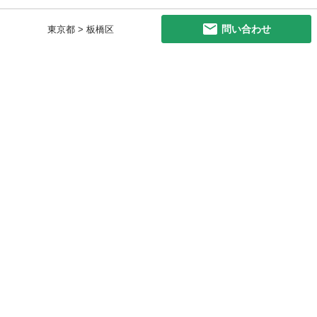
問い合わせ
東京都 > 板橋区
初めての方へ
利用規約
プライバシーポリシー
プライバシー・ステートメント
健全化に資する運用方針
お問い合わせ
運営会社
サイトマップ
ご利用ガイド
フリーワードで探す
PC版で表示
都道府県選択
特定商取引法の表示
利用者情報の外部送信について
© 2011-
2026
Jmty, Inc.