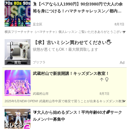
東京
調布市
仙川駅
ズンバ
ZUMBA
🕺【ペアなら1人1990円】90分3980円で大人の余
裕を身につける！ハマチャチャレッスン／都内・
神奈川／横浜フリーチャチャ（ハマチャチャ）レ
ッスン
足立区
8月7日
横浜フリーチャチャ（ハマチャチャ）個人レッスン ご覧いただきありがとうございます！ 
東京
足立区
その他
ハマチャチャ
【求】古いミシン買わせてください🖐️
状態が悪くてもOK！最大限買取します
プリフラ
Ad
武蔵村山で新規開講！キッズダンス教室！
武蔵村山市
8月7日
2025年5月NEW OPEN‼️ 武蔵村山市中原で格安で習うことが出来るキッズダンス教室です！ 優
東京
武蔵村山市
ヒップホップ
キッズダンス
🔰大人から始めるダンス！平均年齢60才🌈サーク
ルメンバー募集中