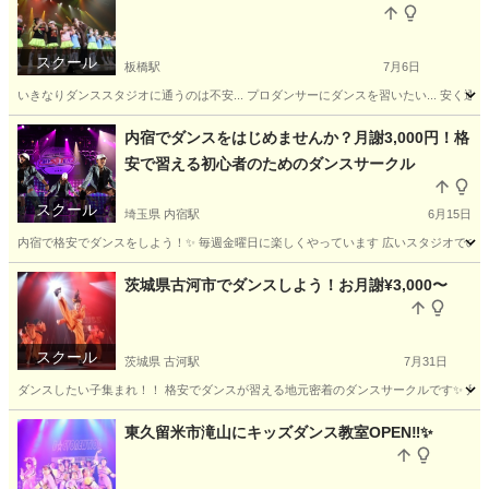
スクール
板橋駅
7月6日
いきなりダンススタジオに通うのは不安... プロダンサーにダンスを習いたい... 安く通
東京
板橋区
板橋駅
ヒップホップ
サークル
内宿でダンスをはじめませんか？月謝3,000円！格
安で習える初心者のためのダンスサークル
スクール
埼玉県 内宿駅
6月15日
内宿で格安でダンスをしよう！✨ 毎週金曜日に楽しくやっています 広いスタジオでのびのびダン
埼玉
北足立郡
内宿駅
ヒップホップ
月謝
茨城県古河市でダンスしよう！お月謝¥3,000〜
スクール
茨城県 古河駅
7月31日
ダンスしたい子集まれ！！ 格安でダンスが習える地元密着のダンスサークルです✨ 月謝は【
茨城
古河市
古河駅
ヒップホップ
月謝
東久留米市滝山にキッズダンス教室OPEN‼️✨