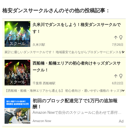
格安ダンスサークル
さんのその他の投稿記事：
久米川でダンスをしよう！格安ダンスサークルで
す！
スクール
久米川駅
7月26日
家計に優しいダンスサークルです！ 地域最安でありながらプロダンサーにダンスを習えま
東京
東村山市
久米川駅
ヒップホップ
サークル
西船橋・船橋エリアの初心者向けキッズダンスサ
ークル！
スクール
千葉県 西船橋駅
6月22日
【西船橋・船橋・海神エリアから通える】 初心者向け・通いやすい価格の キッズダンス
千葉
船橋市
西船橋駅
ヒップホップ
サークル
初回のブロック配達完了で1万円の追加報
酬！
Amazon Nowで自分のスケジュールに合わせて原付や
電動アシスト自転車で配達し、報酬を獲得しましょ
Amazon Now
Ad
う！