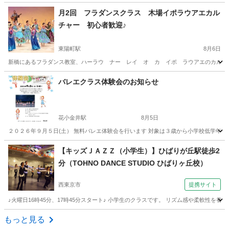
東京
港区
新橋駅
フラダンス
ハワイ
月2回 フラダンスクラス 木場イポラウアエカル
チャー 初心者歓迎♪
東陽町駅
8月6日
新橋にあるフラダンス教室、ハーラウ ナー レイ オ カ イポ ラウアエのカルチャー
東京
江東区
東陽町駅
フラダンス
東京
江東区
バレエクラス体験会のお知らせ
東陽町駅
フラダンス
クラス
花小金井駅
8月5日
２０２６年９月５日(土） 無料バレエ体験会を行います 対象は３歳から小学校低学年のお
東京
小平市
花小金井駅
バレエ
クラス
【キッズＪＡＺＺ（小学生）】ひばりが丘駅徒歩2
分（TOHNO DANCE STUDIO ひばりヶ丘校）
西東京市
提携サイト
♪火曜日16時45分、17時45分スタート♪ 小学生のクラスです。 リズム感や柔軟性
東京
西東京市
ジャズダンス
もっと見る