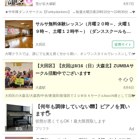
雪が谷大塚駅
8月7日
★中年隊ダンスサークル【Funkydockers】 →毎週火曜日夜20時15分〜21時30分 →嶺
東京
大田区
雪が谷大塚駅
ダンス
踊ってみた
サルサ無料体験レッスン（月曜２０時～、火曜１
９時～、土曜１２時半～）（ダンススクールもり
京急平和島駅（大田区）より徒歩３分）
大田区
提携サイト
火曜クラスでは、誰にでも覚え易く分かり易い、オンワンスタイルでレッスンしています
東京
大田区
サルサダンス
【大田区】【次回は8/16（日）大森北】ZUMBAサ
ークル活動中でございます❣️
大森駅
8月6日
大田区の大森北/大森西/中央/東蒲田/新蒲田でＺＵＭＢＡサークルbucchi座として活動
東京
大田区
大森駅
ズンバ
ZUMBA
【何年も調律していない🎹】ピアノを買い
ます🖐️
状態が悪くてもOK！最大限買取します
プリフラ
Ad