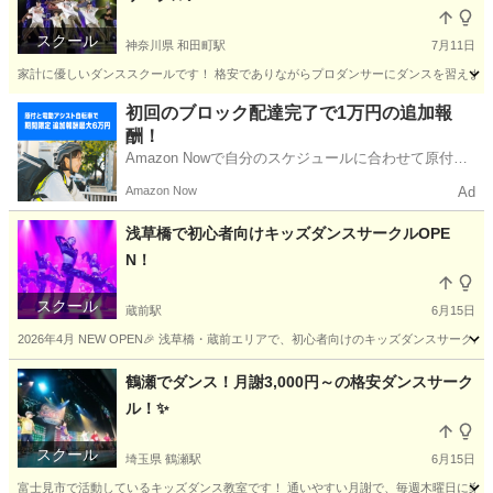
スクール
神奈川県 和田町駅
7月11日
家計に優しいダンススクールです！ 格安でありながらプロダンサーにダンスを習えます 初
神奈川
横浜市
和田町駅
ダンス
キッズダンス
初回のブロック配達完了で1万円の追加報
酬！
Amazon Nowで自分のスケジュールに合わせて原付や
電動アシスト自転車で配達し、報酬を獲得しましょ
Amazon Now
Ad
う！
浅草橋で初心者向けキッズダンスサークルOPE
N！
スクール
蔵前駅
6月15日
2026年4月 NEW OPEN🎉 浅草橋・蔵前エリアで、初心者向けのキッズダンスサークルが
東京
台東区
蔵前駅
ダンス
キッズダンスサークル
鶴瀬でダンス！月謝3,000円～の格安ダンスサーク
ル！✨
スクール
埼玉県 鶴瀬駅
6月15日
富士見市で活動しているキッズダンス教室です！ 通いやすい月謝で、毎週木曜日に楽しくレッスンし