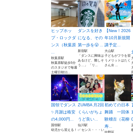
ヒップホッ
ダンスを好き
【New！2026
プ・ロックダ
になる、その
年10月新規開
ンス（秋葉原
第一歩を😤 ...
講予定...
新宿駅
大山駅
...
「ダンスに興味は
子どもがフラを習
秋葉原駅
あるけど、難しそ
うメリットはたく
秋葉原駅徒歩5分
う…」 「リ...
さん🌼 ...
のスタジオで毎週
土曜日朝11...
国領でダンス
ZUMBA 月2回
初めての日本
✨月謝は格安
くらいがちょ
舞踊 一回体
の4,000円...
うど良い...
験稽古（花柳
国領駅
仙川駅
寿...
幼児から習える！
✅ センス・・・い
中野区