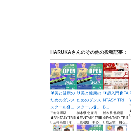
HARUKA
さんのその他の投稿記事：
🔰美と健康の
🔰美と健康の
🔰超入門🩰FA
ためのダンス
ためのダンス
NTASY TRI
スクール🩰...
スクール🩰...
B...
三軒茶屋駅
栃木県 北鹿沼...
栃木県 北鹿沼...
🩰FANTASY TRIB
🩰FANTASY TRIB
🩰FANTASY TRIB
E 三軒茶屋｜初...
E 鹿沼校｜初心...
E 鹿沼校｜初心...