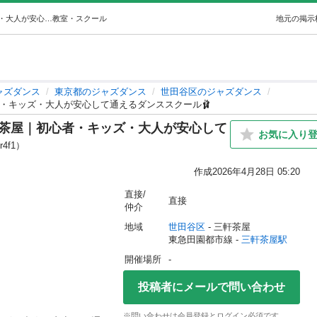
🔰超入門🩰FANTASY TRIBE 三軒茶屋｜初心者・キッズ・大人が安心して通えるダンススクール🩰 (HARUKA) 三軒茶屋のジャズダンスの生徒募集・教室・スクールの広告掲示板｜ジモティー
教室・スクール
地元の掲示
ャズダンス
東京都のジャズダンス
世田谷区のジャズダンス
｜初心者・キッズ・大人が安心して通えるダンススクール🩰
BE 三軒茶屋｜初心者・キッズ・大人が安心して
お気に入り
r4f1）
作成
2026年4月28日 05:20
直接/
直接
仲介
地域
世田谷区
 - 三軒茶屋
東急田園都市線 - 
三軒茶屋駅
開催場所
-
投稿者にメールで問い合わせ
※問い合わせは会員登録とログイン必須です