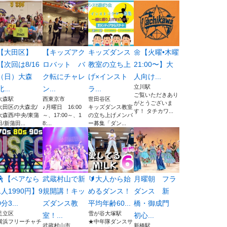
【大田区】
【キッズアク
キッズダンス
🌼【火曜•木曜
【次回は8/16
ロバット バ
教室の立ち上
21:00〜】大
（日）大森
ク転にチャレ
げ×インスト
人向け...
立川駅
北...
ン...
ラ...
ご覧いただきあり
大森駅
西東京市
世田谷区
がとうございま
大田区の大森北/
♪月曜日 16:00
キッズダンス教室
す！ タチカワ...
大森西/中央/東蒲
～、17:00～、1
の立ち上げメンバ
田/新蒲田...
8:...
ー募集「ダン...
🕺【ペアなら
武蔵村山で新
🔰大人から始
月曜朝 フラ
1人1990円】9
規開講！キッ
めるダンス！
ダンス 新
0分3...
ズダンス教
平均年齢60...
橋・御成門
足立区
雪が谷大塚駅
室！...
初心...
横浜フリーチャチ
★中年隊ダンスサ
武蔵村山市
新橋駅