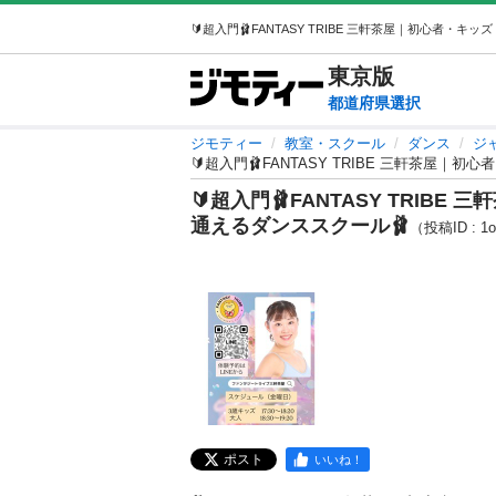
東京
版
都道府県選択
ジモティー
教室・スクール
ダンス
ジ
🔰超入門🩰FANTASY TRIBE 三軒茶屋
🔰超入門🩰FANTASY TRI
通えるダンススクール🩰
（投稿ID : 1o
ポスト
いいね！