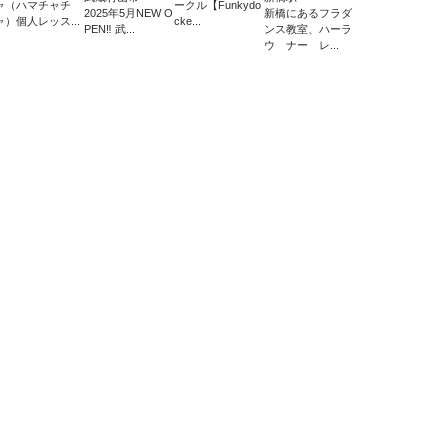
ャ（ハマチャチ
ークル【Funkydo
2025年5月NEW O
新橋にあるフラダ
ャ）個人レッス...
cke...
PEN‼️ 武...
ンス教室、ハーラ
ウ ナー レ...