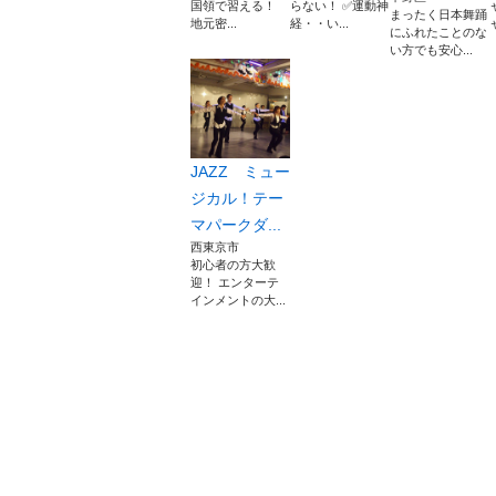
国領で習える！
らない！ ✅運動神
まったく日本舞踊
地元密...
経・・い...
にふれたことのな
い方でも安心...
JAZZ ミュー
ジカル！テー
マパークダ...
西東京市
初心者の方大歓
迎！ エンターテ
インメントの大...