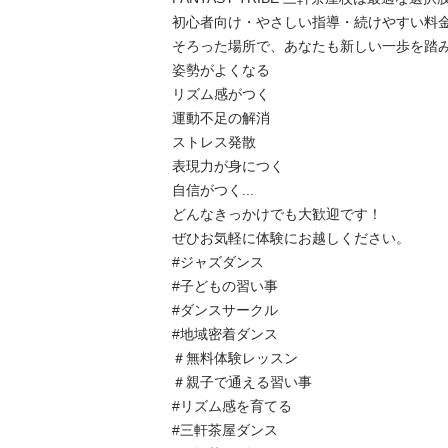
初心者向け・やさしい指導・続けやすい料
そろった場所で、あなたも新しい一歩を踏み
姿勢がよくなる

リズム感がつく

運動不足の解消

ストレス発散

表現力が身につく

自信がつく...

どんなきっかけでも大歓迎です！

ぜひお気軽に体験にお越しください。

#ジャズダンス

#子どもの習い事

#ダンスサークル

#地域密着ダンス

＃無料体験レッスン

＃親子で通える習い事

#リズム感を育てる

#三軒茶屋ダンス
