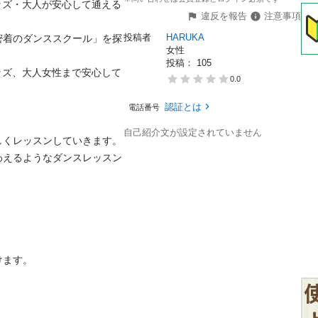
・キッズ・大人が安心して通える
違反を報告
注意事項
投稿者
HARUKA
密着のダンススクール」を探
女性
投稿： 
105
やキッズ、大人女性まで安心して
0.0
認証とは
電話番号
自己紹介文が設定されていません
くレッスンしていきます。

わえるようなダンスレッスン
ます。
