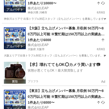
り 完全出来高制 1件あたり平均6000円 1日2〜7件
1件あたり10000〜
株式会社LEAP
程度の対応 日収目安：12000円〜42000円
アルバイト
神奈川県 川崎市
8月8日
神奈川エリアで 出張トラブル対応スタッフ（立ち上げメンバー）を募集しています。 お
神奈川
川崎市
その他
スタッフ
【大阪】立ち上げメンバー募集 月収例 50万円〜8
0万円以上可能 ※繁忙期は150万円以上の実績あり
完全出来高制 1件あたり平均10,000円 1日2〜7件
1件あたり6000
株式会社LEAP
程度の対応 日収目安：20,000円〜70,000円
アルバイト
大阪府 大阪市
8月8日
大阪エリアで出張トラブル対応スタッフ（立ち上げメンバー）を募集しています。 お客様
大阪
大阪市
その他
スタッフ
【求】壊れててもOK⭕️カメラ買います📷
状態が悪くてもOK！最大限買取します
プリフラ
Ad
【東京】立ち上げメンバー募集 月収例 50万円〜8
0万円以上可能 ※繁忙期は150万円以上の実績あり
完全出来高制 1件あたり平均6000円 1日2〜7件程
1件あたり6000〜
株式会社LEAP
度の対応 日収目安：12000円〜42000円
アルバイト