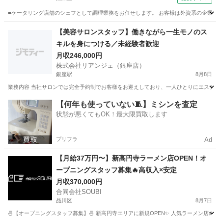
■ケータリング店舗のシェフとして調理業務をお任せします。 お客様は外資系の企業なの
東京
江東区
調理師
【美容サロンスタッフ】働きながら一生モノのス
キルを身につける／未経験者歓迎
月収246,000円
株式会社リアンジェ（銀座店）
銀座駅
8月8日
業務内容 当社サロンでは完全予約制でお客様をお迎えしており、一人ひとりにエステテ
東京
中央区
銀座駅
エステティシャン
未経験
【何年も使っていない🧵】ミシンを査定
状態が悪くてもOK！最大限買取します
プリフラ
Ad
【月給37万円〜】新高円寺ラーメン店OPEN！オ
ープニングスタッフ募集🔥高収入×安定
月収370,000円
合同会社SOUBI
品川区
8月7日
🍜【オープニングスタッフ募集】🍜 新高円寺エリアに新規OPEN✨ 人気ラーメン店の