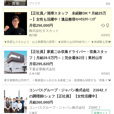
プリフラ
Ad
【正社員／清掃スタッフ 未経験OK＊月給25万
～】女性も活躍中！遺品整理やﾊｳｽｸﾘｰﾆﾝｸﾞ
月収250,000円
株式会社タスカット
鶴川駅
8月8日
★高度なスキルより、お人柄重視の採用！ ★頑張りは100%給与へ！ ★未経験も安心！
東京
町田市
鶴川駅
その他
【正社員】家庭ごみ収集ドライバー・収集スタッ
フ｜月給29.5万円～｜完全週休2日｜東村山市
月収295,820円
千葉企業株式会社
久米川駅
8月8日
東京都東村山市内で、一般家庭から出される家庭ごみ・資源物を回収する「収集ドライバ
東京
東村山市
久米川駅
その他
コンパスグループ・ジャパン株式会社 21642_f
の調理師/シェフ【正社員】 【女性活躍中】
月給260,000円
コンパスグループ・ジャパン株式会社 21642_f
江東区
提携サイト