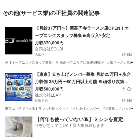
その他(サービス業)の正社員の関連記事
【月給37万円〜】新高円寺ラーメン店OPEN！オ
ープニングスタッフ募集🔥高収入×安定
月収370,000円
合同会社SOUBI
大田区
8月9日
🍜【オープニングスタッフ募集】🍜 新高円寺エリアに新規OPEN✨ 人気ラーメン店の
東京
大田区
飲食
社会保険
【東京】立ち上げメンバー募集 月給25万円＋歩合
月収例 35万円〜80万円以上可能 ※頑張り次第で
高収入可能 ※繁忙期は100万円以上の実績あり
月収500,000円
株式会社LEAP
世田谷区
8月8日
東京エリアで **出張トラブル対応スタッフ（立ち上げメンバー）**を募集しています。
東京
世田谷区
その他
トラブル
【何年も使っていない🧵】ミシンを査定
状態が悪くてもOK！最大限買取します