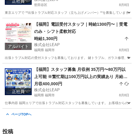
正社員
世田谷区
8月8日
東京エリアで **出張トラブル対応スタッフ（立ち上げメンバー）**を募集しています。
東京
世田谷区
その他
トラブル
【福岡】電話受付スタッフ｜時給1300円〜｜受電
のみ・シフト柔軟対応
時給1,300円
株式会社LEAP
アルバイト
福岡県 福岡市
8月8日
出張トラブル対応の受付スタッフを募集しております。 鍵トラブル、ガラス修理、蜂の巣
福岡
福岡市
その他
スタッフ
【福岡】スタッフ募集 月収例 35万円〜80万円以
上可能 ※繁忙期は100万円以上の実績あり 月給25
万円＋歩合 頑張り次第で高収入も可能
月収400,000円
株式会社LEAP
正社員
福岡県 福岡市
8月8日
仕事内容 福岡エリアで出張トラブル対応スタッフを募集しています。 お客様からのご依
福岡
福岡市
その他
トラブル
ページTOPへ
投稿