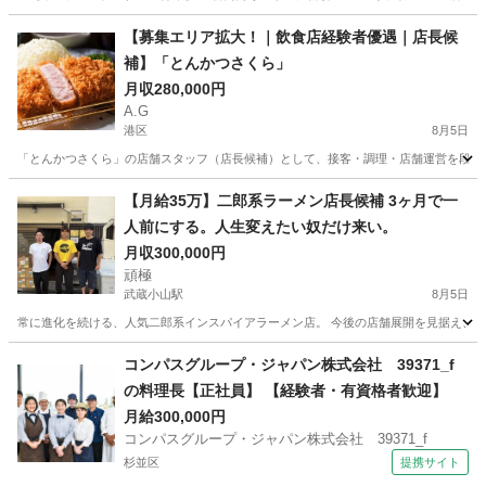
東京
江東区
飲食
【募集エリア拡大！｜飲食店経験者優遇｜店長候
補】「とんかつさくら」
月収280,000円
A.G
港区
8月5日
「とんかつさくら」の店舗スタッフ（店長候補）として、接客・調理・店舗運営を段階的
東京
港区
飲食
【月給35万】二郎系ラーメン店長候補 3ヶ月で一
人前にする。人生変えたい奴だけ来い。
月収300,000円
頑極
武蔵小山駅
8月5日
常に進化を続ける、人気二郎系インスパイアラーメン店。 今後の店舗展開を見据え、店
東京
品川区
武蔵小山駅
飲食
コンパスグループ・ジャパン株式会社 39371_f
の料理長【正社員】 【経験者・有資格者歓迎】
月給300,000円
コンパスグループ・ジャパン株式会社 39371_f
杉並区
提携サイト