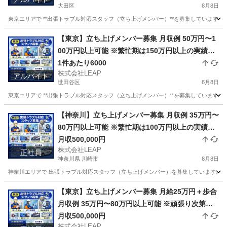
大田区
8月8日
東京エリアで **出張トラブル対応スタッフ（立ち上げメンバー）**を募集しています。
東京
大田区
その他
スタッフ
【東京】立ち上げメンバー募集 月収例 50万円〜1
00万円以上可能 ※繁忙期は150万円以上の実績あ
り 完全出来高制 1件あたり平均6000円 1日2〜7件
1件あたり6000
株式会社LEAP
程度の対応 日収目安：12000円〜42000円
アルバイト
世田谷区
8月8日
東京エリアで **出張トラブル対応スタッフ（立ち上げメンバー）**を募集しています。
東京
世田谷区
その他
スタッフ
【神奈川】立ち上げメンバー募集 月収例 35万円〜
80万円以上可能 ※繁忙期は100万円以上の実績あ
月収500,000円
り 月給25万円＋歩合 頑張り次第で高収入も可能
株式会社LEAP
正社員
神奈川県 川崎市
8月8日
神奈川エリアで 出張トラブル対応スタッフ（立ち上げメンバー）を募集しています。 お
神奈川
川崎市
その他
トラブル
【東京】立ち上げメンバー募集 月給25万円＋歩合
月収例 35万円〜80万円以上可能 ※頑張り次第で
高収入可能 ※繁忙期は100万円以上の実績あり
月収500,000円
株式会社LEAP