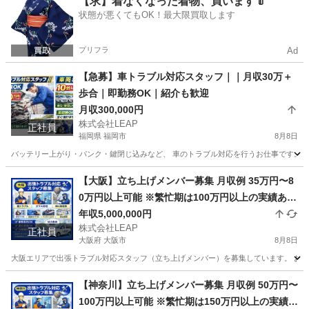
【求】着なくなった着物、買います👘
状態が悪くてもOK！最大限買取します
プリフラ
Ad
【急募】車トラブル対応スタッフ｜｜月収30万＋
歩合｜即勤務OK｜紹介も歓迎
月収300,000円
株式会社LEAP
正社員
福岡県 福岡市
8月8日
バッテリー上がり・パンク・鍵閉じ込みなど、 車のトラブル対応を行うお仕事です。 現
福岡
福岡市
その他
未経験
【大阪】立ち上げメンバー募集 月収例 35万円〜8
0万円以上可能 ※繁忙期は100万円以上の実績あり
月給25万円＋歩合 頑張り次第で高収入も可能
年収5,000,000円
株式会社LEAP
正社員
大阪府 大阪市
8月8日
大阪エリアで出張トラブル対応スタッフ（立ち上げメンバー）を募集しています。 お客様
大阪
大阪市
その他
トラブル
【神奈川】立ち上げメンバー募集 月収例 50万円〜
100万円以上可能 ※繁忙期は150万円以上の実績あ