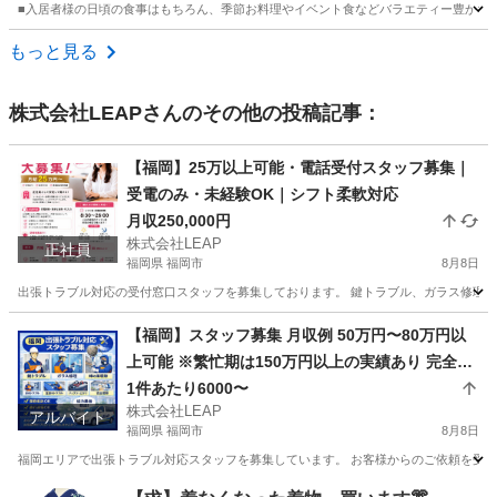
■入居者様の日頃の食事はもちろん、季節お料理やイベント食などバラエティー豊かな調
東京
杉並区
調理師
もっと見る
株式会社LEAP
さんのその他の投稿記事：
【福岡】25万以上可能・電話受付スタッフ募集｜
受電のみ・未経験OK｜シフト柔軟対応
月収250,000円
株式会社LEAP
正社員
福岡県 福岡市
8月8日
出張トラブル対応の受付窓口スタッフを募集しております。 鍵トラブル、ガラス修理、蜂
福岡
福岡市
その他
未経験
【福岡】スタッフ募集 月収例 50万円〜80万円以
上可能 ※繁忙期は150万円以上の実績あり 完全出
来高制 1件あたり平均10,000円 1日2〜7件程度の
1件あたり6000〜
株式会社LEAP
対応 日収目安：20,000円〜70,000円
アルバイト
福岡県 福岡市
8月8日
福岡エリアで出張トラブル対応スタッフを募集しています。 お客様からのご依頼を受け、
福岡
福岡市
その他
スタッフ