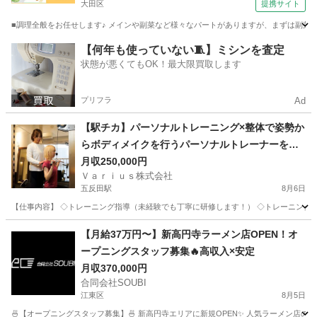
大田区
提携サイト
■調理全般をお任せします♪ メインや副菜など様々なパートがありますが、まずは副菜からスタ
東京
大田区
調理師
【何年も使っていない🧵】ミシンを査定
状態が悪くてもOK！最大限買取します
プリフラ
Ad
【駅チカ】パーソナルトレーニング×整体で姿勢か
らボディメイクを行うパーソナルトレーナーを募
集！
月収250,000円
Ｖａｒｉｕｓ株式会社
五反田駅
8月6日
【仕事内容】 ◇トレーニング指導（未経験でも丁寧に研修します！） ◇トレーニング後
東京
品川区
五反田駅
その他
【月給37万円〜】新高円寺ラーメン店OPEN！オ
ープニングスタッフ募集🔥高収入×安定
月収370,000円
合同会社SOUBI
江東区
8月5日
🍜【オープニングスタッフ募集】🍜 新高円寺エリアに新規OPEN✨ 人気ラーメン店の