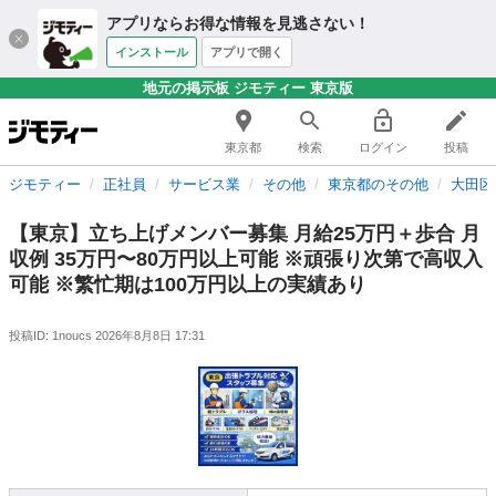
アプリならお得な情報を見逃さない！
インストール
アプリで開く
地元の掲示板 ジモティー 東京版
東京都
検索
ログイン
投稿
ジモティー
正社員
サービス業
その他
東京都のその他
大田区
【東京】立ち上げメンバー募集 月給25万円＋歩合 月
収例 35万円〜80万円以上可能 ※頑張り次第で高収入
可能 ※繁忙期は100万円以上の実績あり
投稿ID: 1noucs
2026年8月8日 17:31