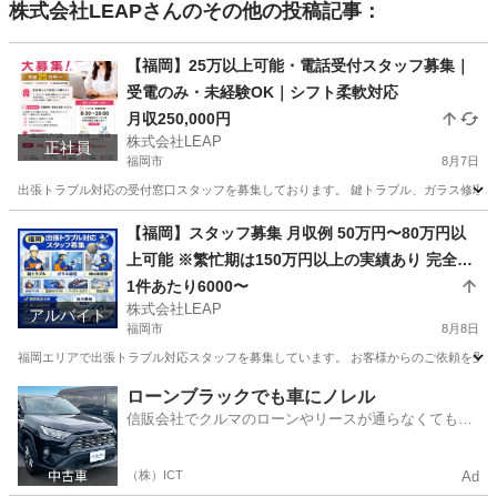
株式会社LEAP
さんのその他の投稿記事：
【福岡】25万以上可能・電話受付スタッフ募集｜
受電のみ・未経験OK｜シフト柔軟対応
月収250,000円
株式会社LEAP
正社員
福岡市
8月7日
出張トラブル対応の受付窓口スタッフを募集しております。 鍵トラブル、ガラス修理、蜂
福岡
福岡市
その他
未経験
【福岡】スタッフ募集 月収例 50万円〜80万円以
上可能 ※繁忙期は150万円以上の実績あり 完全出
来高制 1件あたり平均10,000円 1日2〜7件程度の
1件あたり6000〜
株式会社LEAP
対応 日収目安：20,000円〜70,000円
アルバイト
福岡市
8月8日
福岡エリアで出張トラブル対応スタッフを募集しています。 お客様からのご依頼を受け、
福岡
福岡市
その他
スタッフ
ローンブラックでも車にノレル
信販会社でクルマのローンやリースが通らなくてもク
ルマをご利用いただけるサービスがあります！
（株）ICT
Ad