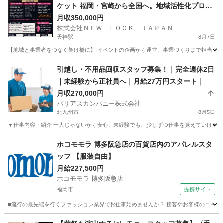
ケット 福岡・宮崎から全国へ。地域活性化プロジ
ェクト推進！
月収350,000円
株式会社ＮＥＷ ＬＯＯＫ ＪＡＰＡＮ
天神駅
8月7日
【地域と事業者をつなぐ架け橋に】 イベントの企画から運営、事業づくりまで担当！福
福岡
福岡市
天神駅
飲食
未経験
引越し・不用品回収スタッフ募集！｜完全週休2日
｜未経験から正社員へ｜月給27万円スタート｜
月収270,000円
バリアスカンパニー株式会社
北九州市
8月5日
▼仕事内容・紹介 一人じゃないから安心。未経験でも、少しずつ仕事を覚えていける環境
福岡
北九州市
その他
未経験
ホコモモラ 博多阪急店の百貨店内のアパレルスタ
ッフ 【服装自由】
月給227,500円
ホコモモラ 博多阪急店
福岡市
提携サイト
■流行の最先端を行くファッション業界でお仕事始めませんか？ 接客やお客様のコーデ
福岡
福岡市
ファッション