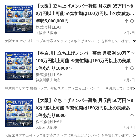
【大阪】立ち上げメンバー募集 月収例 35万円〜8
0万円以上可能 ※繁忙期は100万円以上の実績あり
月給25万円＋歩合 頑張り次第で高収入も可能
年収5,000,000円
株式会社LEAP
正社員
大阪府 大阪市
8月7日
大阪エリアで出張トラブル対応スタッフ（立ち上げメンバー）を募集しています。 お客様
大阪
大阪市
その他
トラブル
【神奈川】立ち上げメンバー募集 月収例 50万円〜
100万円以上可能 ※繁忙期は150万円以上の実績あ
り 完全出来高制 1件あたり平均6000円 1日2〜7件
1件あたり10000〜
株式会社LEAP
程度の対応 日収目安：12000円〜42000円
アルバイト
神奈川県 川崎市
8月7日
神奈川エリアで 出張トラブル対応スタッフ（立ち上げメンバー）を募集しています。 お
神奈川
川崎市
その他
スタッフ
【大阪】立ち上げメンバー募集 月収例 50万円〜8
0万円以上可能 ※繁忙期は150万円以上の実績あり
完全出来高制 1件あたり平均10,000円 1日2〜7件
1件あたり6000
株式会社LEAP
程度の対応 日収目安：20,000円〜70,000円
アルバイト
大阪府 大阪市
8月8日
大阪エリアで出張トラブル対応スタッフ（立ち上げメンバー）を募集しています。 お客様