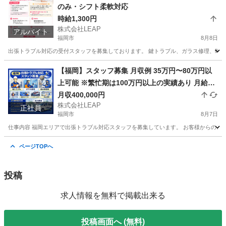
のみ・シフト柔軟対応
時給1,300円
株式会社LEAP
アルバイト
福岡市
8月8日
出張トラブル対応の受付スタッフを募集しております。 鍵トラブル、ガラス修理、蜂の巣
福岡
福岡市
その他
スタッフ
【福岡】スタッフ募集 月収例 35万円〜80万円以
上可能 ※繁忙期は100万円以上の実績あり 月給25
万円＋歩合 頑張り次第で高収入も可能
月収400,000円
株式会社LEAP
正社員
福岡市
8月7日
仕事内容 福岡エリアで出張トラブル対応スタッフを募集しています。 お客様からのご依
福岡
福岡市
その他
トラブル
ページTOPへ
投稿
求人情報を無料で掲載出来る
投稿画面へ (無料)