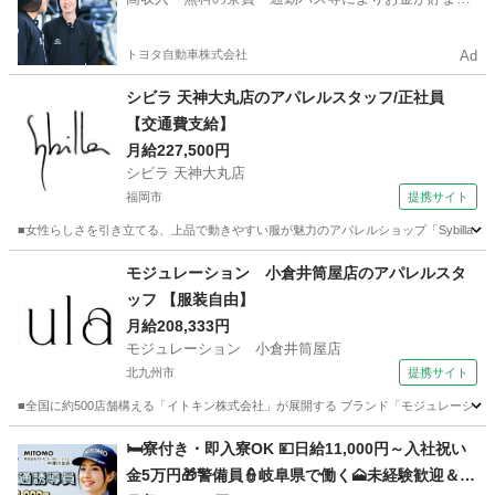
やすい環境
トヨタ自動車株式会社
Ad
シビラ 天神大丸店のアパレルスタッフ/正社員
【交通費支給】
月給227,500円
シビラ 天神大丸店
福岡市
提携サイト
■女性らしさを引き立てる、上品で動きやすい服が魅力のアパレルショップ「Sybilla（シ
福岡
福岡市
ファッション
モジュレーション 小倉井筒屋店のアパレルスタ
ッフ 【服装自由】
月給208,333円
モジュレーション 小倉井筒屋店
北九州市
提携サイト
■全国に約500店舗構える「イトキン株式会社」が展開する ブランド「モジュレーション
福岡
北九州市
ファッション
🛏️寮付き・即入寮OK 💴日給11,000円～入社祝い
金5万円🎁警備員👮岐阜県で働く🗻未経験歓迎＆研