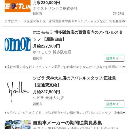
給確約/インセンティブで稼げる/土日休み相談可/
月収230,000円
ネクストリンクス株式会社
個人ではなくチームプレイ/他社には無い豊富なキ
福岡市
7月27日
ャリアパス
まずはグループ企業の取引先（家電量販店や携帯キャリアショップなど）でお客様対応やサ
福岡
福岡市
その他
未経験
ホコモモラ 博多阪急店の百貨店内のアパレルスタ
ッフ 【服装自由】
月給227,500円
ホコモモラ 博多阪急店
福岡市
提携サイト
■流行の最先端を行くファッション業界でお仕事始めませんか？ 接客やお客様のコーデ
福岡
福岡市
ファッション
シビラ 天神大丸店のアパレルスタッフ/正社員
【交通費支給】
月給227,500円
シビラ 天神大丸店
福岡市
提携サイト
■女性らしさを引き立てる、上品で動きやすい服が魅力のアパレルショップ「Sybilla（シ
福岡
福岡市
ファッション
自動車メーカーの期間従業員募集
高収入・無料の寮費・通勤バス等によりお金が貯まり