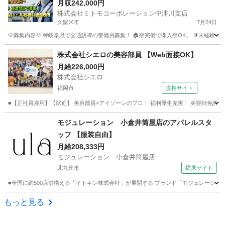
修あり🔰寮完備で住まいの心配なし🏠日払い対応
月収242,000円
株式会社ミトモコーポレーション中津川支店
で毎日が充実✨Web面接でスグに面接 即採用も可
久留米市
7月24日
能です🚀
💡募集内容💡 🚧岐阜県で交通誘導の警備員募集！ 🏠寮完備で即入寮OK。 🔰未経験
福岡
久留米市
その他
業務
株式会社シエロの美容部員 【Web面接OK】
月給226,000円
株式会社シエロ
福岡市
提携サイト
■【正社員雇用】【駅近】 美容部員×アイゾーンのプロ！ 福利厚生充実！ 美容師免許活かせる
福岡
福岡市
美容師
モジュレーション 小倉井筒屋店のアパレルスタ
ッフ 【服装自由】
月給208,333円
モジュレーション 小倉井筒屋店
北九州市
提携サイト
■全国に約500店舗構える「イトキン株式会社」が展開する ブランド「モジュレーション
福岡
北九州市
ファッション
もっと見る