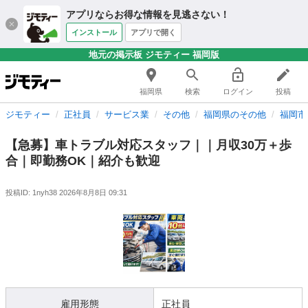
アプリならお得な情報を見逃さない！
インストール
アプリで開く
地元の掲示板 ジモティー 福岡版
福岡県
検索
ログイン
投稿
ジモティー
正社員
サービス業
その他
福岡県のその他
福岡市
【急募】車トラブル対応スタッフ｜｜月収30万＋歩
合｜即勤務OK｜紹介も歓迎
投稿ID: 1nyh38
2026年8月8日 09:31
雇用形態
正社員