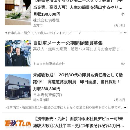
【葬祭を演出するセレモニースタッフ募集】〈手
当充実、高収入可〉人生の節目を演出するやりが
いあるお仕事
月収190,000円
株式会社供養院
直方市
7月31日
▼仕事内容・紹介 ＼＼✨求人のポイント✨／／ ￣￣V￣￣￣￣￣￣￣￣￣￣￣￣ ✅ 「
福岡
直方市
その他
未経験
自動車メーカーの期間従業員募集
高収入・無料の寮費・通勤バス等によりお金が貯まり
やすい環境
トヨタ自動車株式会社
Ad
未経験歓迎! 2O代3O代の隊員も責任者として活
躍中‼ 高速道路規制員 即日面接、当日採用！
月収280,800円
日本規制警備(有)
新木屋瀬駅
7月29日
<仕事内容> 高速道路及び一般道の工事にともなう交通規制や誘導を行う仕事です。 標
福岡
北九州市
新木屋瀬駅
その他
未経験
【携帯販売・九州】面接1回/正社員デビュー可/未
経験大歓迎/入社半年・更に1年後それぞれ1万円昇