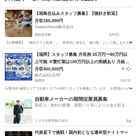
【相島住込みスタッフ募集】【猫好き歓迎】
月収180,000円
SweetsHome株式会社
西鉄新宮駅
8月8日
【仕事概要】 「猫好きさん歓迎！」、世界的に有名な「猫の島」として親しまれる相島
福岡
糟屋郡
西鉄新宮駅
カフェ
未経験
【福岡】スタッフ募集 月収例 35万円〜80万円以
上可能 ※繁忙期は100万円以上の実績あり 月給25
万円＋歩合 頑張り次第で高収入も可能
月収400,000円
株式会社LEAP
福岡市
8月7日
仕事内容 福岡エリアで出張トラブル対応スタッフを募集しています。 お客様からのご依
福岡
福岡市
その他
トラブル
自動車メーカーの期間従業員募集
高収入・無料の寮費・通勤バス等によりお金が貯まり
やすい環境
トヨタ自動車株式会社
Ad
代表直下で挑戦！国内初となる通年型ナイトマー