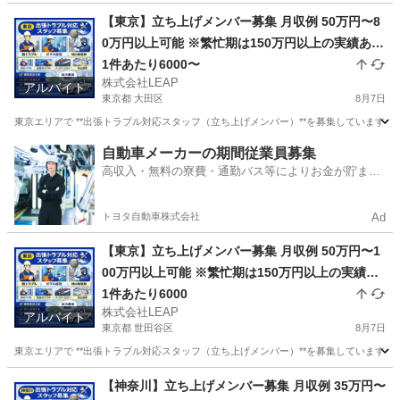
大阪
大阪市
その他
スタッフ
【東京】立ち上げメンバー募集 月収例 50万円〜8
0万円以上可能 ※繁忙期は150万円以上の実績あり
完全出来高制 1件あたり平均6000円 1日2〜7件程
1件あたり6000〜
株式会社LEAP
度の対応 日収目安：12000円〜42000円
アルバイト
東京都 大田区
8月7日
東京エリアで **出張トラブル対応スタッフ（立ち上げメンバー）**を募集しています。
東京
大田区
その他
スタッフ
自動車メーカーの期間従業員募集
高収入・無料の寮費・通勤バス等によりお金が貯まり
やすい環境
トヨタ自動車株式会社
Ad
【東京】立ち上げメンバー募集 月収例 50万円〜1
00万円以上可能 ※繁忙期は150万円以上の実績あ
り 完全出来高制 1件あたり平均6000円 1日2〜7件
1件あたり6000
株式会社LEAP
程度の対応 日収目安：12000円〜42000円
アルバイト
東京都 世田谷区
8月7日
東京エリアで **出張トラブル対応スタッフ（立ち上げメンバー）**を募集しています。
東京
世田谷区
その他
スタッフ
【神奈川】立ち上げメンバー募集 月収例 35万円〜