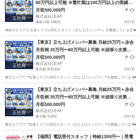
80万円以上可能 ※繁忙期は100万円以上の実績あ
月収500,000円
り 月給25万円＋歩合 頑張り次第で高収入も可能
株式会社LEAP
正社員
神奈川県 川崎市
8月7日
神奈川エリアで 出張トラブル対応スタッフ（立ち上げメンバー）を募集しています。 お
神奈川
川崎市
その他
トラブル
【東京】立ち上げメンバー募集 月給25万円＋歩合
月収例 35万円〜80万円以上可能 ※頑張り次第で
高収入可能 ※繁忙期は100万円以上の実績あり
月収500,000円
株式会社LEAP
正社員
東京都 世田谷区
8月7日
東京エリアで **出張トラブル対応スタッフ（立ち上げメンバー）**を募集しています。
東京
世田谷区
その他
トラブル
【東京】立ち上げメンバー募集 月給25万円＋歩合
月収例 35万円〜80万円以上可能 ※頑張り次第で
高収入可能 ※繁忙期は100万円以上の実績あり
月収500,000円
株式会社LEAP
正社員
東京都 大田区
8月7日
東京エリアで **出張トラブル対応スタッフ（立ち上げメンバー）**を募集しています。
東京
大田区
その他
トラブル
【福岡】電話受付スタッフ｜時給1300円〜｜受電