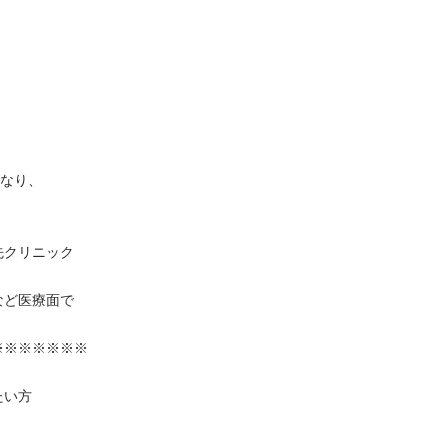
り、

リニック



医療面で

※※※※※

方
