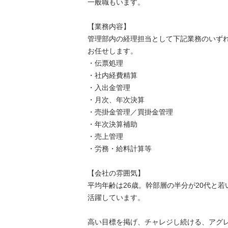
一般職もいます。

【業務内容】

管理部内の経理担当として下記業務のいずれか
お任せします。

・伝票処理

・社内経費精算

・入出金管理

・月次、年次決算

・売掛金管理／買掛金管理

・年次決算補助

・売上管理

・労務・給料計算等

【会社の雰囲気】

平均年齢は26歳。幹部層の半分が20代と若い
活躍しています。

高い目標を掲げ、チャレジし続ける、アグレッ