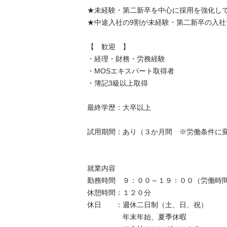
★未経験・第二新卒を中心に採用を強化してい
★中途入社の9割が未経験・第二新卒の入社で活
【　歓迎　】

・経理・財務・労務経験

・MOSエキスパート取得者

・簿記3級以上取得

最終学歴：大卒以上

試用期間：あり（３か月間　※労働条件に変更な
就業内容

勤務時間　９：００～１９：００（労働時間　
休憩時間：１２０分

休日　　：週休二日制（土、日、祝）　　　　
　　　　　年末年始、夏季休暇
