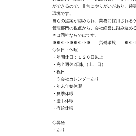
ができるので、非常にやりがいがあり、確実に
環境です。

自らの提案が認められ、業務に採用されるケー
管理部門の視点から、会社経営に踏み込めるダ
さは同社ならではです。

※※※※※※※※※　　労働環境　　※※※※
◇休日・休暇

・年間休日：１２０日以上　

・完全週休2日制（土、日）

・祝日

　※会社カレンダーあり

・年末年始休暇

・夏季休暇

・慶弔休暇

・有給休暇

◇昇給

・あり
