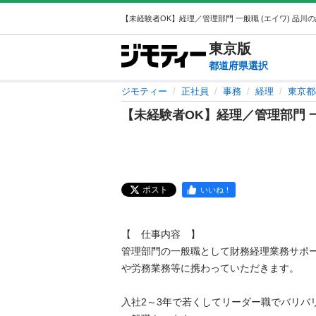
東京
版
都道府県選択
ジモティー
正社員
事務
経理
東京都
【未経験者OK】経理／管理部門 
ポスト
いいね！
【　仕事内容　】

管理部門の一般職として財務経理業務サポート
や労務業務等に携わっていただきます。

入社2～3年で若くしてリーダー職でバリバリ