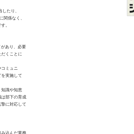
したり、

関係なく、



あり、必要

くことに

ミュニ

実施して

識や知恵

部下の育成

に対応して

込んだ業務
