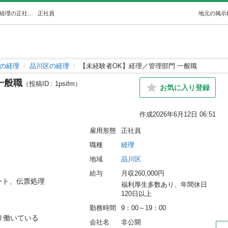
【未経験者OK】経理／管理部門 一般職 (エイワ) 品川の経理の正社員の求人情報 非公開｜ジモティー
正社員
地元の掲示
の経理
品川区の経理
【未経験者OK】経理／管理部門 一般職
一般職
（投稿ID : 1psifm）
お気に入り登録
作成
2026年6月12日 06:51
雇用形態
正社員
職種
経理
地域
品川区
給与
月収260,000円
、伝票処理

福利厚生多数あり、年間休日
120日以上
勤務時間
9：00～19：00
働いている

会社名
非公開