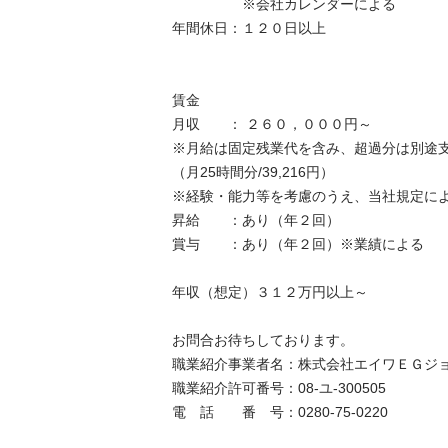
　　　　　※会社カレンダーによる

年間休日：１２０日以上

賃金

月収　　： ２６０，０００円～

※月給は固定残業代を含み、超過分は別途支給
（月25時間分/39,216円）

※経験・能力等を考慮のうえ、当社規定により
昇給　　：あり（年２回）

賞与　　：あり（年２回）※業績による

年収（想定）３１２万円以上～

お問合お待ちしております。

職業紹介事業者名：株式会社エイワＥＧジョブ
職業紹介許可番号：08-ユ-300505

電　話　　番　号：0280-75-0220
