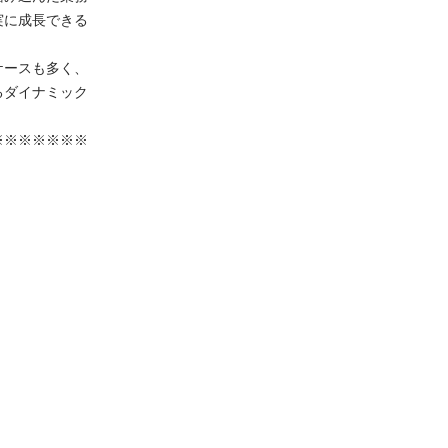
成長できる

スも多く、

イナミック

※※※※※
