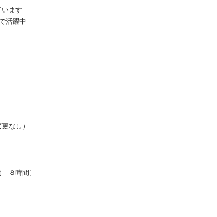
ます

躍中

し）

８時間）


