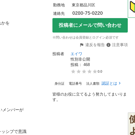
勤務地
東京都品川区
連絡先
を

投稿者にメールで問い合わせ
※問い合わせは会員登録とログイン必須です
違反を報告
注意事項
投稿者
エイワ
性別非公開
投稿： 
468
0.0
認証とは
身分証
電話番号
法人書類
皆様のお役に立てるよう努力してまいりま
す。
メンバーが

シブで意識
