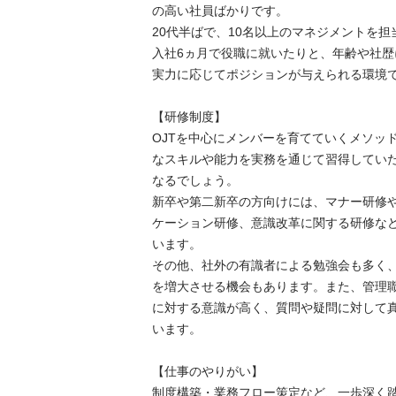
の高い社員ばかりです。

20代半ばで、10名以上のマネジメントを担当
入社6ヵ月で役職に就いたりと、年齢や社歴に
実力に応じてポジションが与えられる環境です。
【研修制度】

OJTを中心にメンバーを育てていくメソッドが
なスキルや能力を実務を通じて習得していただ
なるでしょう。

新卒や第二新卒の方向けには、マナー研修やコ
ケーション研修、意識改革に関する研修などを
います。

その他、社外の有識者による勉強会も多く、知
を増大させる機会もあります。また、管理職は
に対する意識が高く、質問や疑問に対して真摯
います。

【仕事のやりがい】

制度構築・業務フロー策定など、一歩深く踏み