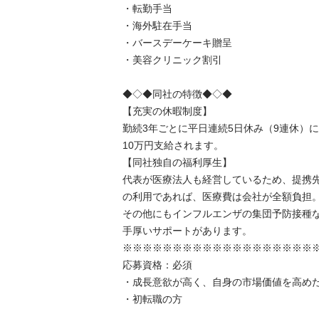
・転勤手当

・海外駐在手当

・バースデーケーキ贈呈

・美容クリニック割引

◆◇◆同社の特徴◆◇◆

【充実の休暇制度】

勤続3年ごとに平日連続5日休み（9連休）にな
10万円支給されます。

【同社独自の福利厚生】

代表が医療法人も経営しているため、提携先ク
の利用であれば、医療費は会社が全額負担。
その他にもインフルエンザの集団予防接種など
手厚いサポートがあります。

※※※※※※※※※※※※※※※※※※※※※
応募資格：必須

・成長意欲が高く、自身の市場価値を高めたい
・初転職の方
