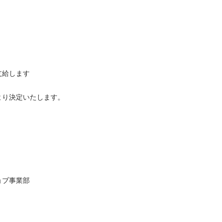
します

決定いたします。

事業部
