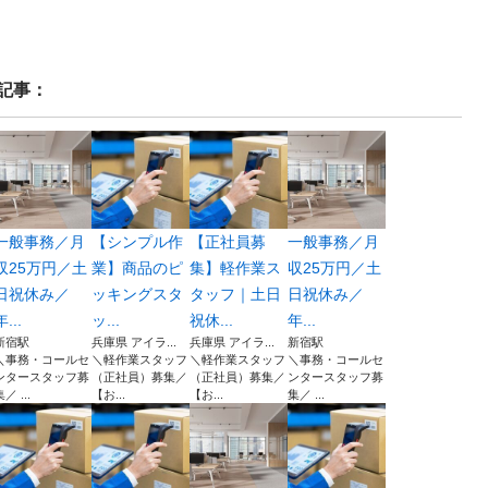
記事：
一般事務／月
【シンプル作
【正社員募
一般事務／月
収25万円／土
業】商品のピ
集】軽作業ス
収25万円／土
日祝休み／
ッキングスタ
タッフ｜土日
日祝休み／
年...
ッ...
祝休...
年...
新宿駅
兵庫県 アイラ...
兵庫県 アイラ...
新宿駅
＼事務・コールセ
＼軽作業スタッフ
＼軽作業スタッフ
＼事務・コールセ
ンタースタッフ募
（正社員）募集／
（正社員）募集／
ンタースタッフ募
／ ...
【お...
【お...
集／ ...