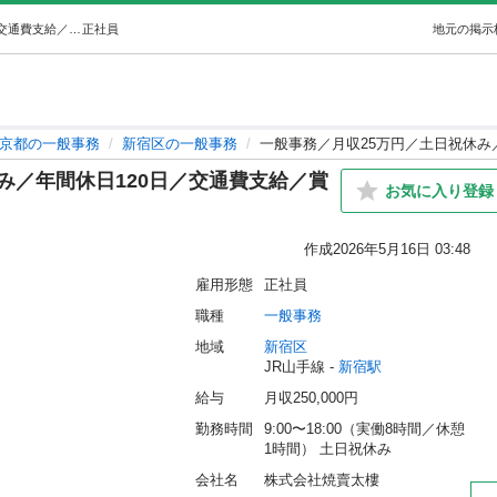
一般事務／月収25万円／土日祝休み／年間休日120日／交通費支給／賞与あり (株式会社焼賣太樓) 新宿の一般事務の正社員の求人情報 株式会社焼賣太樓｜ジモティー
正社員
地元の掲示
京都の一般事務
新宿区の一般事務
一般事務／月収25万円／土日祝休み
み／年間休日120日／交通費支給／賞
お気に入り登録
作成
2026年5月16日 03:48
雇用形態
正社員
職種
一般事務
地域
新宿区
JR山手線 - 
新宿駅
給与
月収250,000円
勤務時間
9:00〜18:00（実働8時間／休憩
1時間） 土日祝休み
会社名
株式会社焼賣太樓