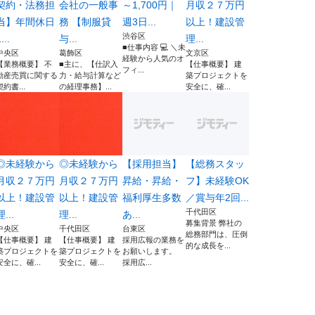
契約・法務担
会社の一般事
～1,700円｜
月収２７万円
当】年間休日
務 【制服貸
週3日...
以上！建設管
渋谷区
...
与...
理...
■仕事内容 💻 ＼未
中央区
葛飾区
文京区
経験から人気のオ
【業務概要】 不
■主に、【仕訳入
【仕事概要】 建
フィ...
動産売買に関する
力・給与計算など
築プロジェクトを
契約書...
の経理事務】...
安全に、確...
◎未経験から
◎未経験から
【採用担当】
【総務スタッ
月収２７万円
月収２７万円
昇給・昇給・
フ】未経験OK
以上！建設管
以上！建設管
福利厚生多数
／賞与年2回...
千代田区
理...
理...
あ...
募集背景 弊社の
中央区
千代田区
台東区
総務部門は、圧倒
【仕事概要】 建
【仕事概要】 建
採用広報の業務を
的な成長を...
築プロジェクトを
築プロジェクトを
お願いします。
安全に、確...
安全に、確...
採用広...