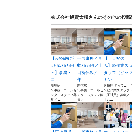
株式会社焼賣太樓
さんのその他の投稿
【未経験歓迎
一般事務／月
【土日祝休
×月給25万円
収25万円／土
み】軽作業ス
～】事務・
日祝休み／
タッフ（ピッ
コ...
年...
キン...
新宿駅
新宿駅
兵庫県 アイラ...
＼事務・コールセ
＼事務・コールセ
＼軽作業スタッフ
ンタースタッフ募
ンタースタッフ募
（正社員）募集／
集／ ...
集／ ...
【お...