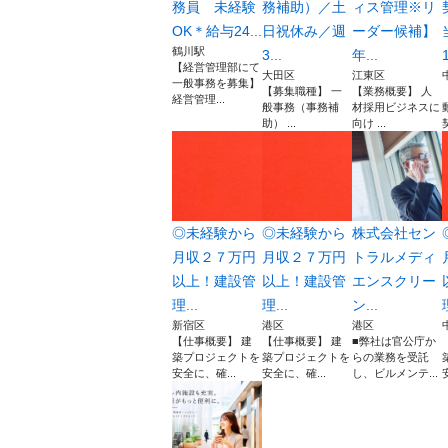
務員 未経験
務補助）／土
ィス管理※リ
OK＊給与24...
日祝休み／週
ーダー候補】
鶴川駅
3...
年...
1
【経営管理部にて
大田区
江東区
一般事務を募集】
【募集職種】 一
【業務概要】 人
経営管理...
般事務（事務補
材採用ビジネスに
助） ...
向け ...
◎未経験から
◎未経験から
株式会社セン
月収２７万円
月収２７万円
トラルメディ
以上！建設管
以上！建設管
エンスクリー
理...
理...
ン...
新宿区
港区
港区
【仕事概要】 建
【仕事概要】 建
■弊社は官公庁か
築プロジェクトを
築プロジェクトを
らの業務を受託
安全に、確...
安全に、確...
し、ビルメンテ...