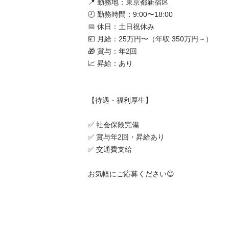
📍 勤務地：東京都新宿区

🕘 勤務時間：9:00〜18:00

📅 休日：土日祝休み

💴 月給：25万円〜（年収 350万円～）

🎁 賞与：年2回

📈 昇給：あり

【待遇・福利厚生】

✅ 社会保険完備

✅ 賞与年2回・昇給あり

✅ 交通費支給

お気軽にご応募ください😊