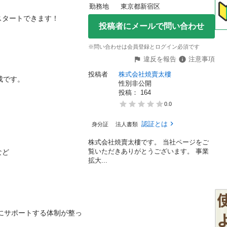
勤務地
東京都新宿区
ートできます！

投稿者にメールで問い合わせ
※問い合わせは会員登録とログイン必須です
違反を報告
注意事項
投稿者
株式会社焼賣太樓
。

性別非公開
投稿： 
164
0.0
認証とは
身分証
法人書類
株式会社焼賣太樓です。 当社ページをご
覧いただきありがとうございます。 事業


拡大...
にサポートする体制が整っ