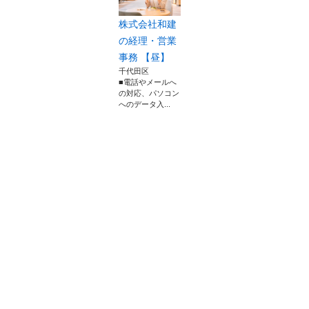
株式会社和建
の経理・営業
事務 【昼】
千代田区
■電話やメールへ
の対応、パソコン
へのデータ入...