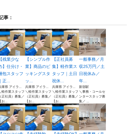
記事：
【残業少な
【シンプル作
【正社員募
一般事務／月
め】仕分け・
業】商品のピ
集】軽作業ス
収25万円／土
梱包スタッフ
ッキングスタ
タッフ｜土日
日祝休み／
｜正...
ッ...
祝休...
年...
兵庫県 アイラ...
兵庫県 アイラ...
兵庫県 アイラ...
新宿駅
＼軽作業スタッフ
＼軽作業スタッフ
＼軽作業スタッフ
＼事務・コールセ
（正社員）募集／
（正社員）募集／
（正社員）募集／
ンタースタッフ募
【お...
【お...
【お...
集／ ...