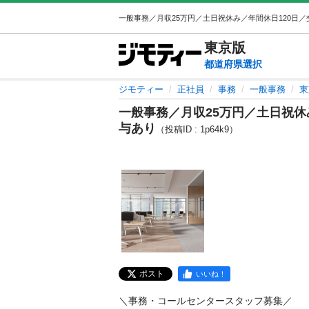
東京
版
都道府県選択
ジモティー
正社員
事務
一般事務
東
一般事務／月収25万円／土日祝休
与あり
（投稿ID : 1p64k9）
ポスト
いいね！
＼事務・コールセンタースタッフ募集／
