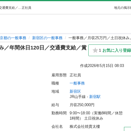
一般事務／月収25万円／土日祝休み／年間休日120日／交通費支給／賞与あり (株式会社焼賣太樓) 新宿の一般事務の正社員の求人情報 株式会社焼賣太樓｜ジモティー
正社員
地元の掲示
京都の一般事務
新宿区の一般事務
一般事務／月収25万円／土日祝休み
み／年間休日120日／交通費支給／賞
1
お気に入り登録
作成
2026年5月15日 08:03
雇用形態
正社員
職種
一般事務
地域
新宿区
JR山手線 - 
新宿駅
給与
月収250,000円
勤務時間
9:00〜18:00（実働8時間／休憩
1時間） 土日祝休み
会社名
株式会社焼賣太樓