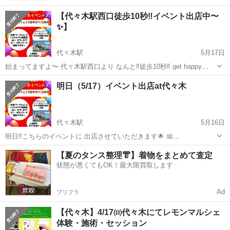
【代々木駅西口徒歩10秒‼️イベント出店中〜
✨】
代々木駅
5月17日
始まってますよ〜 代々木駅西口より なんと‼️徒歩10秒‼️ get happy
代々木マルシェ 開催中です🙌🏻 なんと言っても駅チカ‼️ 近くには明治
東京
渋谷区
代々木駅
その他
マルシェ
明日（5/17）イベント出店at代々木
神宮もあり お散歩、散策に最適☀️ 是非、皆様 遊びにお越しくだ...
代々木駅
5月16日
明日‼️こちらのイベントに 出店させていただきます🌟 📅
5/17(日)11:30〜15:30 📛get happy代々木イベント 🎪東京都渋谷区代々
東京
渋谷区
代々木駅
その他
【夏のタンス整理👘】着物をまとめて査定
木1-34-5 渡辺ビル1F （代々木駅西口徒歩10秒） お天気も良いの...
状態が悪くてもOK！最大限買取します
Ad
プリフラ
【代々木】4/17㈰代々木にてレモンマルシェ
体験・施術・セッション