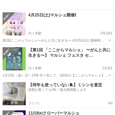
4月25日(土)マルシェ開催❗️
代々木駅
2月14日
第2回ここからマルシェ〜がんと共に生きる〜 4月25日(土) 開催時
間/11:30〜17:00 開催場所/代々木駅西口徒歩20秒 イベントスペース
東京
渋谷区
代々木駅
その他
マルシェ
【第1回 「ここからマルシェ」 〜がんと共に
🌸4/25(土)開催｜ここからマルシェ 〜がんと共に生きる〜🌸 ...
生きる〜】 マルシェ フェスタ セ…
代々木駅
1月3日
1月23日（金）12～17時 代々木にて、1回目の【ここからマルシェ】を
開催します。 コンセプトは、「がんと共に生きる」。 がんの診断を受
東京
渋谷区
代々木駅
その他
マルシェ
【何年も使っていない🧵】ミシンを査定
けた方、治療中・治療後の方が、定期検診を卒業し何年も経っている
状態が悪くてもOK！最大限買取します
方、リンパ...
Ad
プリフラ
11/19㈬クローバーマルシェ