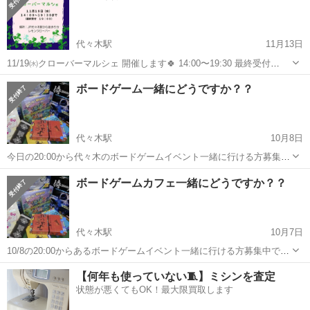
代々木駅
11月13日
11/19㈬クローバーマルシェ 開催します🍀 14:00〜19:30 最終受付
19:00 居心地の良い レモンクローバーサロンで 開催です 東京都渋谷区
東京
渋谷区
代々木駅
その他
空き
ボードゲーム一緒にどうですか？？
千駄ケ谷５丁目１７−２ パレス北参道 １０５ ...
代々木駅
10月8日
今日の20:00から代々木のボードゲームイベント一緒に行ける方募集中
です！初心者でも大丈夫です！
東京
新宿区
代々木駅
その他
ボード
ボードゲームカフェ一緒にどうですか？？
代々木駅
10月7日
10/8の20:00からあるボードゲームイベント一緒に行ける方募集中で
す！
東京
新宿区
代々木駅
その他
ボード
【何年も使っていない🧵】ミシンを査定
状態が悪くてもOK！最大限買取します