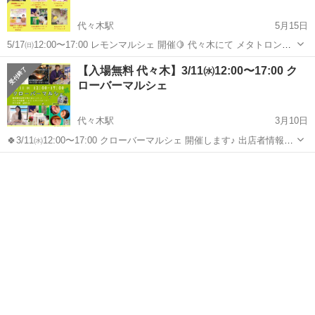
代々木駅
5月15日
5/17㈰12:00〜17:00 レモンマルシェ 開催🍋 代々木にて メタトロン受
付中!! ・12:00〜空き ・13:15〜空き ・14:30〜空き ・15:45〜空き
東京
渋谷区
代々木駅
その他
空き
【入場無料 代々木】3/11㈬12:00〜17:00 ク
¥5,000〜ドネーシ...
ローバーマルシェ
代々木駅
3月10日
🍀3/11㈬12:00〜17:00 クローバーマルシェ 開催します♪ 出店者情報が
変更になったので 再投稿です🙏 主催の波動調整メタトロンと サロン
東京
渋谷区
代々木駅
その他
手相
の場所のレモンクローバーさん以外 すべて初出店です😊...