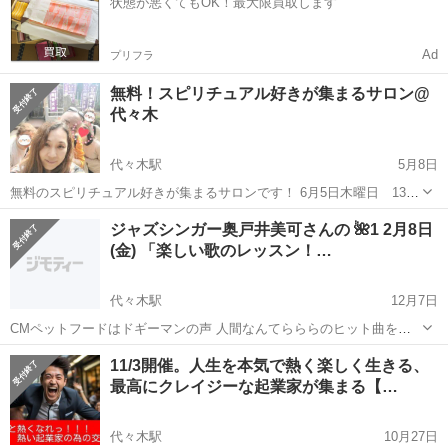
状態が悪くてもOK！最大限買取します
ス...
Ad
プリフラ
無料！スピリチュアル好きが集まるサロン@
代々木
代々木駅
5月8日
無料のスピリチュアル好きが集まるサロンです！ 6月5日木曜日 13時
から15時30分まで スピリチュアルの雑談がしたい！真実の情報が欲し
東京
渋谷区
代々木駅
その他
スピリチュアル
ジャズシンガー奥戸井美可さんの 🌺1 2月8日
い！引き寄せの法則で幸せに豊かになりたい！ と思っていません
(金) 「楽しい歌のレッスン！…
か？？ ...
代々木駅
12月7日
CMペットフードはドギーマンの声 人間なんてらららのヒット曲を持
つ ジャズシンガー奥戸井美可さんの 🌺1 2月8日(金) 「楽しい歌のレッ
東京
渋谷区
代々木駅
その他
デュエット
11/3開催。人生を本気で熱く楽しく生きる、
スン！」🌺 １２月８日に歌のレッスンを させて頂きます奥土居美可で
最高にクレイジーな起業家が集まる【…
す。 「ペット...
代々木駅
10月27日