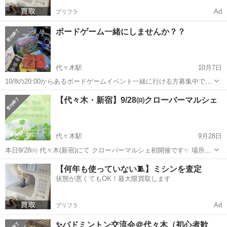
Ad
プリフラ
ボードゲーム一緒にしませんか？？
代々木駅
10月7日
10/8の20:00からあるボードゲームイベント一緒に行ける方募集中で
す！
東京
新宿区
代々木駅
その他
ボード
【代々木・新宿】9/28㈰クローバーマルシェ
代々木駅
9月28日
本日9/28㈰ 代々木(新宿)にて クローバーマルシェ初開催です✨️ 場所は
@lemon_clover_therapyさんの サロンです🍋🍀 クローバーマルシェ
東京
渋谷区
代々木駅
その他
オラクルカード
【何年も使っていない🧵】ミシンを査定
9/28㈰ 11:00〜16:00 ...
状態が悪くてもOK！最大限買取します
Ad
プリフラ
✨バドミントン交流会＠代々木（初心者歓