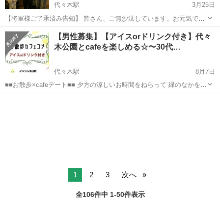
代々木駅
3月25日
【将軍様ご了承済み告知】 皆さん、ご無沙汰しています。お元気でい
らっしゃいますでしょうか？ 20数年、毎年、代々木公園で、大花見大
東京
渋谷区
代々木駅
その他
パフォーマンス
【男性募集】【アイスorドリンク付き】代々
会をしていましたが、コロナ禍により、ここ3年あまり、中止をしてい
木公園とcafeを楽しめる☆〜30代…
ました。今年、ようやく、マ...
代々木駅
8月7日
■■お散歩×cafeデート■■ 夕方の涼しいお時間をねらって 緑のなかを一
緒にお散歩しませんか？ ー 歩きながらだと会話が自然と続く。 順路
東京
渋谷区
代々木駅
その他
のエスコートなど ちょっとした気遣いが嬉しい♪ また暑い時期ですの
で...
1
2
3
次へ
全106件中 1-50件表示