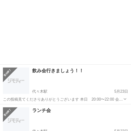
飲み会行きましょう！！
代々木駅
5月23日
この投稿見てくださりありがとうございます 本日 20:00〜22:00 会
場 代々木HUB 会費 キャッシュオン ・仕事終わり飲みにいきたい ・
東京
渋谷区
代々木駅
その他
会場
ランチ会
たまには初めましてと人と話したい 交流メイン みんなでワクワクで
き...