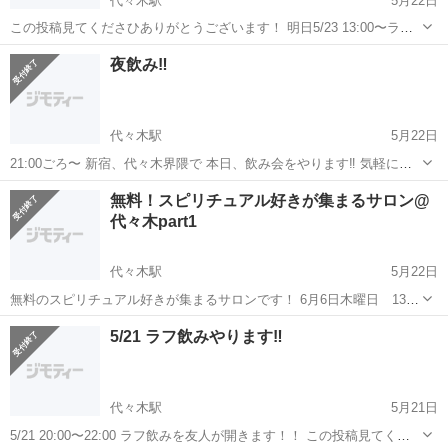
代々木駅
5月22日
この投稿見てくださひありがとうございます！ 明日5/23 13:00〜ラン
チ会やります ・時間空いてる方！ ・たまには初めましての人と飲んで
東京
渋谷区
代々木駅
その他
ランチ
夜飲み‼️
みようかな！ そんな方にもぜひ参加して頂きたいです‼️ 奮ってメッセ
ージくだ...
代々木駅
5月22日
21:00ごろ〜 新宿、代々木界隈で 本日、飲み会をやります‼️ 気軽にご
参加ください‼️
東京
渋谷区
代々木駅
その他
無料！スピリチュアル好きが集まるサロン@
代々木part1
代々木駅
5月22日
無料のスピリチュアル好きが集まるサロンです！ 6月6日木曜日 13時
から15時30分まで スピリチュアルの雑談がしたい！真実の情報が欲し
東京
渋谷区
代々木駅
その他
スピリチュアル
5/21 ラフ飲みやります‼️
い！引き寄せの法則で幸せに豊かになりたい！ と思っていません
か？？ ...
代々木駅
5月21日
5/21 20:00〜22:00 ラフ飲みを友人が開きます！！ この投稿見てくだ