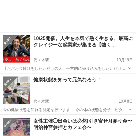
10/25開催。人生を本気で熱く生きる、最高に
クレイジーな起業家が集まる【熱く…
代々木駅
10月19日
【ただお金儲けをしたいだけの人、一方的に売り込みをしたいだけの
人NG！！クレイジーで熱い思いを持った起業家が集まる、参加者の数
東京
渋谷区
代々木駅
その他
起業家
健康状態を知って元気なろう！
より質にこだわった、少人数の異業種交】 【「熱くなれ交流会」のコ
ンセプト】 「明日死んでも...
代々木駅
10月8日
今の健康状態を知れる測定を行います！ 今の体の状態を分子、ビタン
ミンのとり方など細かく見ることができます！ 不調が見つかったり、
東京
渋谷区
代々木駅
その他
女性主催◯出会いは必然!引き寄せ月参り会〜
更に健康になりたい方へは細かく話もして貰えます！ 10/15 13:00〜
明治神宮参拝とカフェ会〜
15:00に実施し...