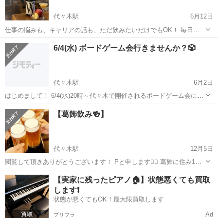
代々木駅
6月12日
仕事の悩みも、キャリアの話も、ただ飲みたいだけでもOK！ 毎日お
疲れ様です！ エンジニアとして働いている皆さん、仕事やキャリアの
東京
渋谷区
代々木駅
その他
キャリア
6/4(水) ボードゲーム会行きませんか？🎲
ことをざっくばらんに話せる場に参加してみませんか？ エンジニア限
定の交流会となっています 💡...
代々木駅
6月2日
はじめまして！ 6/4(水)20時～代々木で開催されるボードゲーム会に一
緒に参加しませんか？？✨ 参加費3000円で飲み放題付きになります🍹
東京
千代田区
代々木駅
その他
【葛飾飲み🍻】
経験者の方からやったことないけど興味あるくらいの方まで、どなた
で...
代々木駅
12月5日
閲覧して頂きありがとうございます！ Pと申します🙇‍♂️ 葛飾に住み1年
半、行きつけの店もないのでそろそろ飲みに行く場所は飲み友を作り
東京
渋谷区
代々木駅
その他
飲み会
【実家に残ったピアノ🏠】状態悪くても買取
たいと思い、企画致しました！ 飲み会の立ち上げメンバーになりたい
します❗️
方 飲みが好きな方 飲...
状態が悪くてもOK！最大限買取します
Ad
プリフラ