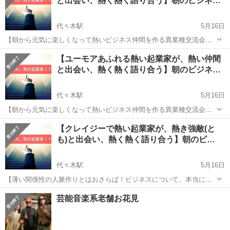
と出会い、熱く熱く語り合う】朝のビジネ…
代々木駅
5月16日
【朝から元気に楽しくなって熱いビジネス仲間を作る異業種交流会】
【開催日時】 ★２０２３年５月２５日（木）９：００～１０：１５
東京
渋谷区
代々木駅
その他
ビジネス
【ユーモアあふれる熱い起業家が、熱い仲間
★ 現在、各地で様々な異業種交流会が開催されていますが、あなた
と出会い、熱く熱く語り合う】朝のビジネ…
は正直、こんな不満は...
代々木駅
5月16日
【朝から元気に楽しくなって熱いビジネス仲間を作る異業種交流会】
【開催日時】 ★２０２３年５月２３日（火）９：００～１０：１５
東京
渋谷区
代々木駅
その他
ビジネス
【クレイジーで熱い起業家が、熱き強敵(と
★ 現在、各地で様々な異業種交流会が開催されていますが、あなた
も)と出会い、熱く熱く語り合う】朝のビ…
は正直、こんな不...
代々木駅
5月16日
【薄い関係性の人脈作りとはおさらば！ビジネスについて、本当に深
く熱い話し合いができる仲間を作る異業種交流会】 【開催日時】 ★２
東京
渋谷区
代々木駅
その他
ビジネス
芸能音楽系老舗お花見
０２３年５月１８日（木）９：００～１０：１５★ 現在、各地で
様々な異業種交流...