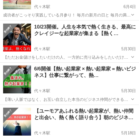
代々木駅
6月4日
成功者がこっそり実践している月参り！ 毎月の新月の日と 毎月の満月
の日に 明治神宮に参拝する会です♩ いつでも自由参加のゆるい会で
東京
渋谷区
代々木駅
その他
明治神宮
10/23開催。人生を本気で熱く生きる、最高に
す。 新月の日に、祈願する。 満月の日に、感謝する。 人々は古より
クレイジーな起業家が集まる【熱く…
天上の月に手を合わ...
代々木駅
5月30日
【ただお金儲けをしたいだけの人、一方的に売り込みをしたいだけの
人NG！！クレイジーで熱い思いを持った起業家が集まる、参加者の数
東京
渋谷区
代々木駅
その他
起業家
6/6開催【熱い起業家 × 熱い起業家 = 熱いビジ
より質にこだわった、少人数の異業種交】 【「熱くなれ交流会」のコ
ネス】仕事に繋がって、熱…
ンセプト】 「明日死んでも...
代々木駅
5月30日
【薄い人脈ではなく、お互い自立した本当のビジネス仲間ができる交
流会】 ＝＝＝＝＝＝今までの参加者の方の業種（一部）＝＝＝＝＝＝
東京
渋谷区
代々木駅
その他
起業家
【ユーモアあふれる熱い起業家が、熱い仲間
＝ ・スタートアップ経営者 ・地方創生コンサルタント ・マーケター
と出会い、熱く熱く語り合う】朝のビジネ…
兼動画編集者 ...
代々木駅
5月18日