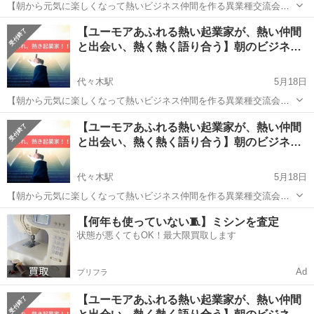
【朝から元気に楽しくなって熱いビジネス仲間を作る異業種交流会】
【開催日時】 ★２０２３年５月２７日（土）９：００～１０：１５
東京
渋谷区
代々木駅
その他
ビジネス
【ユーモアあふれる熱い起業家が、熱い仲間
★ 現在、各地で様々な異業種交流会が開催されていますが、あなた
と出会い、熱く熱く語り合う】朝のビジネ…
は正直、こんな不満は...
代々木駅
5月18日
【朝から元気に楽しくなって熱いビジネス仲間を作る異業種交流会】
【開催日時】 ★２０２３年６月１日（木）９：００～１０：１５★
東京
渋谷区
代々木駅
その他
ビジネス
【ユーモアあふれる熱い起業家が、熱い仲間
現在、各地で様々な異業種交流会が開催されていますが、あなたは正
と出会い、熱く熱く語り合う】朝のビジネ…
直、こんな不満はあ...
代々木駅
5月18日
【朝から元気に楽しくなって熱いビジネス仲間を作る異業種交流会】
【開催日時】 ★２０２３年５月３０日（火）９：００～１０：１５
東京
渋谷区
代々木駅
その他
ビジネス
【何年も使っていない🧵】ミシンを査定
★ 現在、各地で様々な異業種交流会が開催されていますが、あなた
状態が悪くてもOK！最大限買取します
は正直、こんな不満は...
Ad
プリフラ
【ユーモアあふれる熱い起業家が、熱い仲間