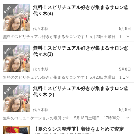
さりありがとうございます！ ・このあと夜、時間空いてる方！ ・仕事
東京
渋谷区
代々木駅
その他
無料！スピリチュアル好きが集まるサロン@
終わり誰かと飲みにいきたい！ ・たまには初めましての人と飲んでみ
代々木(4)
ようかな！...
代々木駅
5月8日
無料のスピリチュアル好きが集まるサロンです！ 5月23日土曜日 17
時から18時30分まで スピリチュアルの雑談がしたい！真実の情報が欲
東京
渋谷区
代々木駅
その他
スピリチュアル
無料！スピリチュアル好きが集まるサロン@
しい！引き寄せの法則で幸せに豊かになりたい！ と思っていません
代々木(3)
か？？ ...
代々木駅
5月8日
無料のスピリチュアル好きが集まるサロンです！ 5月23日木曜日 13
時から15時30分まで スピリチュアルの雑談がしたい！真実の情報が欲
東京
渋谷区
代々木駅
その他
スピリチュアル
無料！スピリチュアル好きが集まるサロン@
しい！引き寄せの法則で幸せに豊かになりたい！ と思っていません
代々木 (2)
か？？ ...
代々木駅
5月8日
無料のコミュニケーションの場所です！ 5月18日土曜日 17時30分か
ら19時まで スピリチュアルの雑談がしたい！真実の情報が欲しい！引
東京
渋谷区
代々木駅
その他
スピリチュアル
【夏のタンス整理👘】着物をまとめて査定
き寄せの法則で幸せに豊かになりたい！ と思っていませんか？？ 私は