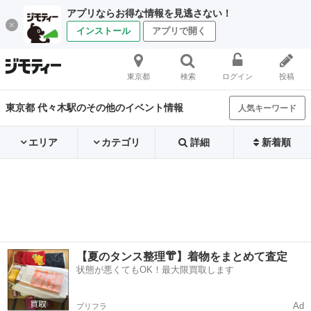
アプリならお得な情報を見逃さない！
インストール
アプリで開く
東京都
検索
ログイン
投稿
東京都 代々木駅のその他のイベント情報
人気キーワード
エリア
カテゴリ
詳細
新着順
【夏のタンス整理👘】着物をまとめて査定
状態が悪くてもOK！最大限買取します
Ad
プリフラ