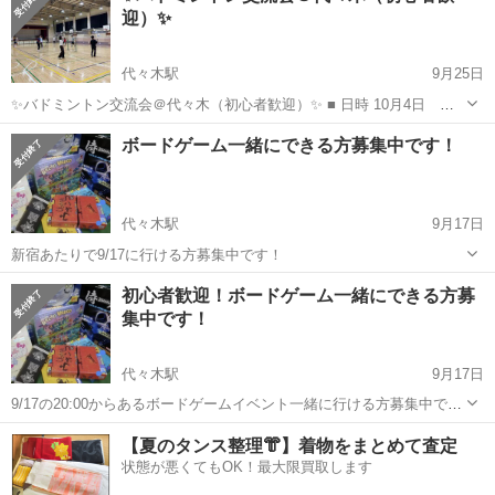
迎）✨
代々木駅
9月25日
✨バドミントン交流会＠代々木（初心者歓迎）✨ ■ 日時 10月4日
（18:00〜21:00） ■ 場所 交流センター代々木の杜（代々木駅 徒歩5
東京
千代田区
代々木駅
その他
体育館
ボードゲーム一緒にできる方募集中です！
分） → https://www.cit...
代々木駅
9月17日
新宿あたりで9/17に行ける方募集中です！
東京
新宿区
代々木駅
その他
初心者歓迎！ボードゲーム一緒にできる方募
集中です！
代々木駅
9月17日
9/17の20:00からあるボードゲームイベント一緒に行ける方募集中で
す！
東京
新宿区
代々木駅
その他
【夏のタンス整理👘】着物をまとめて査定
状態が悪くてもOK！最大限買取します