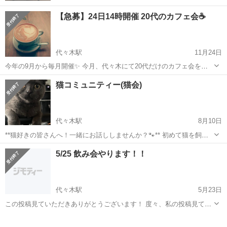
【急募】24日14時開催 20代のカフェ会☕️
代々木駅
11月24日
今年の9月から毎月開催✨ 今月、代々木にて20代だけのカフェ会を行
います！ ️⭕️同年代で集まりたい！ ️⭕️カフェやお酒、体動かすの大好
東京
渋谷区
代々木駅
その他
20代
猫コミュニティー(猫会)
き！ ️⭕️自分がやりたいことをみんなでやりたい！ etc... いいなと思っ
た...
代々木駅
8月10日
**猫好きの皆さんへ！一緒にお話ししませんか？🐾** 初めて猫を飼い
始めて、わからないことがたくさんあります。同じような境遇の方や
東京
新宿区
代々木駅
その他
猫ちゃん
5/25 飲み会やります！！
猫が大好きな方と、気軽にお話しできる場を作りたいと思っていま
す。 カフェや飲み会など、少人...
代々木駅
5月23日
この投稿見ていただきありがとうございます！ 度々、私の投稿見てい
る方は分かると思うのですが、 今回は 私主催で飲み会を開かせて頂き
東京
渋谷区
代々木駅
その他
飲み会
ます‼️ 5/25 17:00〜19:00 🔸新宿、代々木界隈 🔸会費 3....