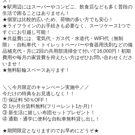
ス！

★駅周辺にはスーパーやコンビニ、飲食店なども多く普段の
生活で困ることはありません！

★個室は比較的広いため、荷物の多い方でも安心！

★ライフラインのお手続きも必要なく、スーツケース1つで
すぐにお引越し可能！

★共益費には、電気代・ガス代・水道代・WIFI代（無制
限）・自転車代・トイレットペーパーや食器用洗剤などの備
品補充代・月に2回の共用部清掃全て付いて16,000円！初期
費用や毎月の家賃費を抑えたい方はぜひお問い合わせくださ
いませ！

★無料駐輪スペースあります！

＼＼今月限定のキャンペーン実施中／／

今だけの特典をお見逃しなく！！

① 保証料 50％OFF！

② 1か月分賃料無料(フリーレント1か月)！

③ 新生活に嬉しい布団セットプレゼント！

④ 通勤・通学に便利な自転車無料貸し出し！

★期間限定となりますのでお早めにどうぞ★
