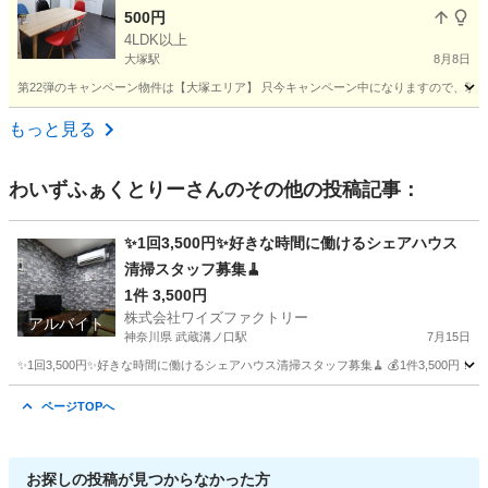
500円
4LDK以上
大塚駅
8月8日
第22弾のキャンペーン物件は【大塚エリア】 只今キャンペーン中になりますので、現在お
東京
豊島区
大塚駅
シェアハウス
物件
もっと見る
わいずふぁくとりー
さんのその他の投稿記事：
✨1回3,500円✨好きな時間に働けるシェアハウス
清掃スタッフ募集🧹
1件 3,500円
株式会社ワイズファクトリー
アルバイト
神奈川県 武蔵溝ノ口駅
7月15日
✨1回3,500円✨好きな時間に働けるシェアハウス清掃スタッフ募集🧹 💰1件3,500円！
神奈川
川崎市
武蔵溝ノ口駅
清掃
スタッフ
ページTOPへ
お探しの投稿が見つからなかった方