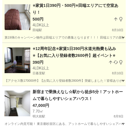
東京
台東区
三ノ輪駅
シェアハウス
部屋
⭐️家賃1日390円・500円⭐️田端エリアにて空室あ
り！
500円
4LDK以上
田端駅
8月10日
第19弾のキャンペーン物件は田端エリアでの募集となります！！！ 田端エリアの新規物件
東京
北区
田端駅
シェアハウス
物件
⭐️12周年記念⭐️家賃1日390円水道光熱費も込み
⭐️【お気に入り登録者数2600件】超イベント⭐️
390円
4LDK以上
日暮里駅
8月10日
【アクセス数170000件】【お気に入り登録者数2800件】突破しました！皆様ありが
東京
荒川区
日暮里駅
シェアハウス
エリア
新宿まで乗換えなし☆駅から徒歩5分！アットホー
ムで暮らしやすいシェアハウス！
47,000円
7.70㎡
明大前駅
8月9日
オンライン内見可能！ 東京都杉並区にある、アットホームで暮らしやすいシェアハウスで