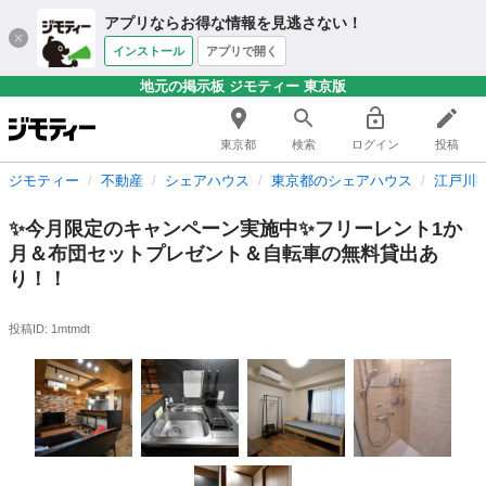
アプリならお得な情報を見逃さない！
インストール
アプリで開く
地元の掲示板 ジモティー 東京版
東京都
検索
ログイン
投稿
ジモティー
不動産
シェアハウス
東京都のシェアハウス
江戸川
✨今月限定のキャンペーン実施中✨フリーレント1か
月＆布団セットプレゼント＆自転車の無料貸出あ
り！！
投稿ID: 1mtmdt