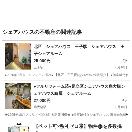
シェアハウスの不動産の関連記事
北区 シェアハウス 王子駅 シェアハウス 王
子シェアルーム
25,000円
王子駅
8月10日
●2026年7月末・リフォーム済み● 【北区 王子駅徒歩12分の物件紹介】 ●個室鍵付き 王
東京
北区
王子駅
シェアハウス
無料
●フルリフォーム済●足立区シェアハウス扇大橋シ
ェアハウス綺麗 シェアルーム
27,000円
扇大橋駅
8月10日
★2025年10月フルリノベ済物件＆新築同様★ ●個室鍵付きシェアハウス 家賃光熱費込々3300
東京
足立区
扇大橋駅
シェアハウス
物件
【ペット可×敷礼ゼロ🉐】物件🏠を多数掲