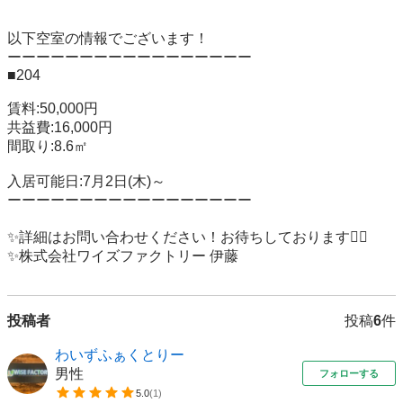
以下空室の情報でございます！

ーーーーーーーーーーーーーーーーー

■204

賃料:50,000円

共益費:16,000円

間取り:8.6㎡

入居可能日:7月2日(木)～

ーーーーーーーーーーーーーーーーー

✨詳細はお問い合わせください！お待ちしております🙇‍♂️

✨株式会社ワイズファクトリー 伊藤
投稿者
投稿
6
件
わいずふぁくとりー
男性
フォローする
5.0
(
1
)