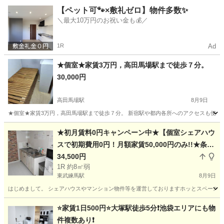
東京
杉並区
明大前駅
シェアハウス
レトロ
【ペット可🐾×敷礼ゼロ】物件多数✨
＼最大10万円のお祝い金も💰／
1R
Ad
★個室★家賃3万円，高田馬場駅まで徒歩７分。
30,000円
高田馬場駅
8月9日
★個室★家賃3万円，高田馬場駅まで徒歩７分。 新宿駅や都内各所へのアクセスも便利。近
東京
新宿区
高田馬場駅
シェアハウス
個室
★初月賃料0円キャンペーン中★【個室シェアハウ
スで初期費用0円！月額家賃50,000円のみ!!★条件
無し★】リノベーション済!水道光熱費家具家電消
34,500円
1R 約8㎡弱
耗品全て込【駅徒歩5分!!池袋まで電車で15分】
東武練馬駅
8月9日
【連帯保証人不要可】
はじめまして。 シェアハウスやマンション物件等を運営しておりますホッとスペース東京と申します。
東京
板橋区
東武練馬駅
シェアハウス
家賃
⭐️家賃1日500円⭐️大塚駅徒歩5分❗️池袋エリアにも物
件複数あり❗️