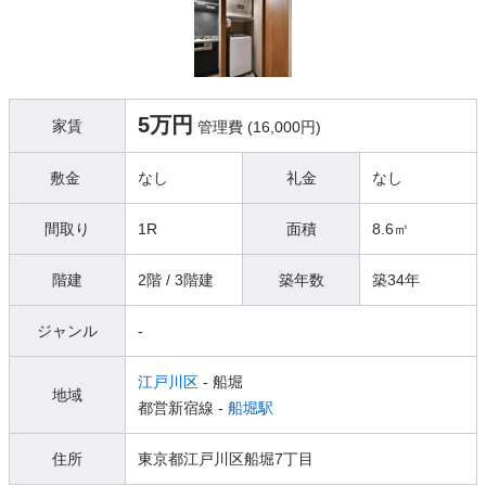
5万円
家賃
管理費 (16,000円)
敷金
なし
礼金
なし
間取り
1R
面積
8.6㎡
階建
2階 / 3階建
築年数
築34年
ジャンル
-
江戸川区
- 船堀
地域
都営新宿線 -
船堀駅
住所
東京都江戸川区船堀7丁目