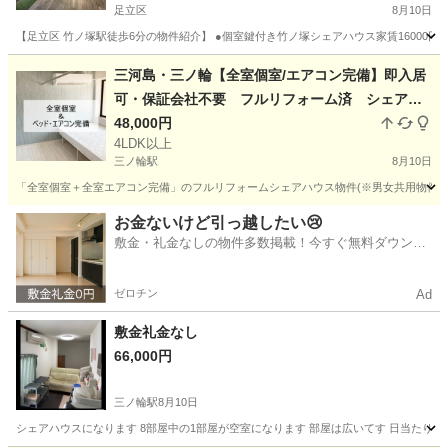
足立区
8月10日
ェアハウス●東京シェアハウス
【足立区 竹ノ塚駅徒歩6分の物件紹介】 ●個室鍵付き竹ノ塚シェアハウス家賃16000円～30
東京
足立区
シェアハウス
徒歩
三河島・三ノ輪【全室個室/エアコン完備】即入居
可・保証会社不要 フルリフォーム済 シェアハ
ウス （※男女共用）
48,000円
4LDK以上
三ノ輪駅
8月10日
「全室個室＋全室エアコン完備」のフルリフォームシェアハウス物件(※男女共用物件)が完成いたし
東京
荒川区
三ノ輪駅
シェアハウス
無料
お金ないけど引っ越したい😢
敷金・礼金なしの物件多数掲載！今すぐ無料ダウンロ
ード✨
ゼロチン
Ad
敷金礼金なし
66,000円
三ノ輪駅
8月10日
シェアハウスになります 8部屋中の1部屋が空室になります 部屋は広いてす 日当たり