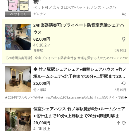
載‼️
ペット可／広々２LDKでペットもノンストレス🐾
ゼロチン
Ad
24h楽器演奏可!プライベート防音室完備シェアハ
ウス
62,000円
4K 10.2㎡
青井駅
8月10日
【24時間演奏可能】 全室プライベート防音室付き 音楽を愛する人のためのシェアハウス
東京
足立区
青井駅
シェアハウス
徒歩
◆ 竹ノ塚駅シェアシェア●個室シェアハウス ●竹ノ
塚ルームシェア●北千住まで10分●上野駅まで20分
●御徒町駅まで27分●銀座駅36分●ゲストハウス足
25,000円
立区●西新井シェアハウス北千住シェアハウス日比
竹ノ塚駅
8月10日
谷線シェアシェア●シェアハウス足立区◆ 東京シ
★2024年フルリノベ物件★ http://infogs1989.stars.ne.jp/b/b.html ↑上記の
ェアハウス
東京
足立区
竹ノ塚駅
シェアハウス
シェア
個室シェアハウス 竹ノ塚駅徒歩6分●ルームシェア
●北千住まで10分●上野駅まで20分●御徒町駅まで2
7分●銀座駅36分●ゲストハウス足立区 西新井シ
29,000円
4LDK以上
ェアハウス北千住シェアハウス日比谷線●足立区シ