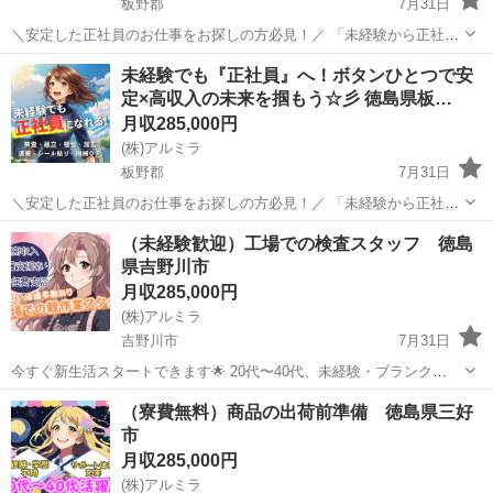
板野郡
7月31日
＼安定した正社員のお仕事をお探しの方必見！／ 「未経験から正社員
になれる？」 「すぐに働ける仕事が知りたい！」 「長期安定の職場で
徳島
板野郡
工場
未経験
未経験でも『正社員』へ！ボタンひとつで安
働きたい！」 ⇒ そんなアナタにピッタリの正社員求人をご紹介！ ...
定×高収入の未来を掴もう☆彡 徳島県板…
月収285,000円
(株)アルミラ
板野郡
7月31日
＼安定した正社員のお仕事をお探しの方必見！／ 「未経験から正社員
になれる？」 「すぐに働ける仕事が知りたい！」 「長期安定の職場で
徳島
板野郡
工場
未経験
（未経験歓迎）工場での検査スタッフ 徳島
働きたい！」 ⇒ そんなアナタにピッタリの正社員求人をご紹介！ ...
県吉野川市
月収285,000円
(株)アルミラ
吉野川市
7月31日
今すぐ新生活スタートできます🌟 20代〜40代、未経験・ブランク
OK！ 〇●LINEからの応募が可能になりました♪●〇 下記URLよりお友
徳島
吉野川市
工場
未経験
（寮費無料）商品の出荷前準備 徳島県三好
達登録をお願いします☆ URL: https://lin.ee...
市
月収285,000円
(株)アルミラ