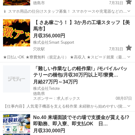
徳島市
7月31日
📱 スマホ用品の仕分けスタッフ募集！ スマホケースや充電器などの仕
分け・検品を行うシンプルなお仕事です♪
徳島
徳島市
工場
未経験
【 さあ稼ごう！ 】3か月の工場スタッフ【美
━━━━━━━━━━━━━━━━ 📲 ご応募はこちら（24時間受付
馬市】
中） https://lin.ee/...
月収356,000円
株式会社Smart Support
穴吹駅
7月31日
★日払いOK ★寮費無料（規定あり） ★高収入 ★スピード就業（最短
翌日） ■ お仕事例 ・半導体部品のマシンオペレーター ・自動車の組
徳島
美馬市
穴吹駅
工場
未経験
「難しい作業なしの軽作業!」/モバイルバッ
立や部品の加工 ・電子部品の検査 ・化粧品の梱包や仕分け ...
テリーの梱包/月収30万円以上可/寮費…
月給27万円～34万円
株式会社Tetote
徳島県
スポンサー：求人ボックス
08月07日
【仕事内容】人気電子機器を支える軽作業 未経験から始めやすい|覚え
やすいシンプルワーク 「軽作業に挑戦したい」 「自分のペースで働き
正社員
No.40 来場面談でその場で支援金が貰える!?
たい」 そんな方におすすめのお仕事です。 扱うのは、 モバイルバッ
即勤務、即入寮、即支払OK 日…
テリー製品 出荷前の梱包工程を担...
月収330,000円