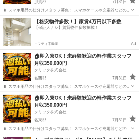
那賀郡
7月31日
📱 スマホ用品の仕分けスタッフ募集！ スマホケースや充電器などの仕
分け・検品を行うシンプルなお仕事です♪
徳島
那賀郡
工場
【格安物件多数！】家賃4万円以下多数
━━━━━━━━━━━━━━━━ 📲 ご応募はこちら（24時間受付
【保証人ナシ】賃貸物件多数掲載！
中） https://lin.ee/...
Ad
ニフティ不動産
🏠即入寮OK！未経験歓迎の軽作業スタッフ
月収350,000円
クリック株式会社
名西郡
7月31日
📱 スマホ用品の仕分けスタッフ募集！ スマホケースや充電器などの仕
分け・検品を行うシンプルなお仕事です♪
徳島
名西郡
工場
🏠即入寮OK！未経験歓迎の軽作業スタッフ
━━━━━━━━━━━━━━━━ 📲 ご応募はこちら（24時間受付
月収350,000円
中） https://lin.ee/...
クリック株式会社
名東郡
7月31日
📱 スマホ用品の仕分けスタッフ募集！ スマホケースや充電器などの仕
分け・検品を行うシンプルなお仕事です♪
徳島
名東郡
工場
未経験