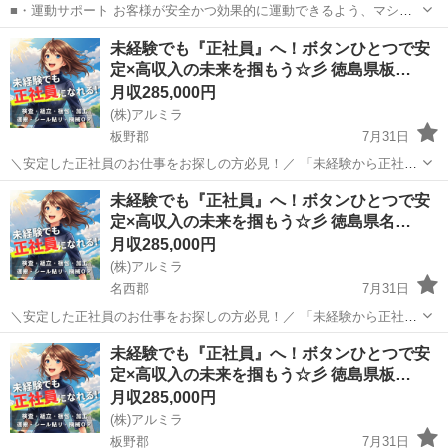
■・運動サポート お客様が安全かつ効果的に運動できるよう、マシン
の使い方をアドバイスします。運動が初めての方や苦手な方がほとん
徳島
その他
その他
未経験でも『正社員』へ！ボタンひとつで安
どなので、難しい指導はありません。「今日はこの動きを意識しまし
定×高収入の未来を掴もう☆彡 徳島県板…
ょう！」といったお声がけをしながら、...
月収285,000円
(株)アルミラ
板野郡
7月31日
＼安定した正社員のお仕事をお探しの方必見！／ 「未経験から正社員
になれる？」 「すぐに働ける仕事が知りたい！」 「長期安定の職場で
徳島
板野郡
工場
未経験
未経験でも『正社員』へ！ボタンひとつで安
働きたい！」 ⇒ そんなアナタにピッタリの正社員求人をご紹介！ ...
定×高収入の未来を掴もう☆彡 徳島県名…
月収285,000円
(株)アルミラ
名西郡
7月31日
＼安定した正社員のお仕事をお探しの方必見！／ 「未経験から正社員
になれる？」 「すぐに働ける仕事が知りたい！」 「長期安定の職場で
徳島
名西郡
工場
未経験
未経験でも『正社員』へ！ボタンひとつで安
働きたい！」 ⇒ そんなアナタにピッタリの正社員求人をご紹介！ ...
定×高収入の未来を掴もう☆彡 徳島県板…
月収285,000円
(株)アルミラ
板野郡
7月31日