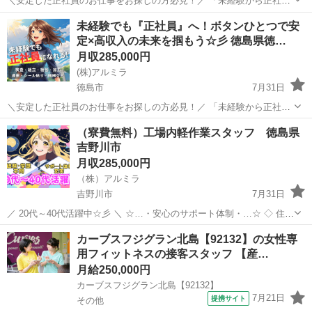
＼安定した正社員のお仕事をお探しの方必見！／ 「未経験から正社員
になれる？」 「すぐに働ける仕事が知りたい！」 「長期安定の職場で
徳島
鳴門市
工場
未経験
未経験でも『正社員』へ！ボタンひとつで安
働きたい！」 ⇒ そんなアナタにピッタリの正社員求人をご紹介！ ...
定×高収入の未来を掴もう☆彡 徳島県徳…
月収285,000円
(株)アルミラ
徳島市
7月31日
＼安定した正社員のお仕事をお探しの方必見！／ 「未経験から正社員
になれる？」 「すぐに働ける仕事が知りたい！」 「長期安定の職場で
徳島
徳島市
工場
未経験
（寮費無料）工場内軽作業スタッフ 徳島県
働きたい！」 ⇒ そんなアナタにピッタリの正社員求人をご紹介！ ...
吉野川市
月収285,000円
（株）アルミラ
吉野川市
7月31日
／ 20代～40代活躍中☆彡 ＼ ☆…・安心のサポート体制・…☆ ◇ 住ま
いの心配ゼロ！ ◇ • 個室1R完全無料！ • 即日入寮OK！など ◇ 所持金
徳島
吉野川市
工場
未経験
カーブスフジグラン北島【92132】の女性専
ゼロでもスタートできる！ ...
用フィットネスの接客スタッフ 【産…
月給250,000円
カーブスフジグラン北島【92132】
7月21日
提携サイト
その他