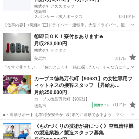
株式会社アズスタッフ
徳島県
スポンサー：求人ボックス
08月01日
【仕事内容】<職種> [正]ドライバー・運転手、大型ドライバー、配
達・配送・宅配便 <雇用形態> 正社員 <給与> [正]日給14,175円～
正社員
⑩即日ＯＫ！寮付きあります🔥
17,719円 交通費:一部支給 交通費規定支給(500～1000円/1日) <収入イ
月収283,000円
メ...
株式会社テクタク
美馬郡
8月7日
「今すぐ働きたい」 「住むところも一緒に探したい」 そんな方に向け
たお仕事をご紹介しています。 ◆ こんな方におすすめ ・すぐに働き
徳島
美馬郡
物流
未経験
カーブス徳島万代町【90631】の女性専用フ
たい ・寮付きの仕事を探している ・所持金が少ない／今月が厳しい
ィットネスの接客スタッフ 【昇給あ…
...
月給250,000円
カーブス徳島万代町【90631】
7月21日
提携サイト
徳島市
■・運動サポート お客様が安全かつ効果的に運動できるよう、マシン
の使い方をアドバイスします。運動が初めての方や苦手な方がほとん
徳島
徳島市
その他
《ものづくりの技術が身につく》空気清浄機
どなので、難しい指導はありません。「今日はこの動きを意識しまし
の製造業務／製造スタッフ募集
ょう！」といったお声がけをしながら、...