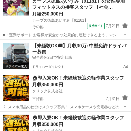
カーブス徳島あいずみ【91181】の女性専用
━━━━━━━━━━━━━━━━ 📲 ご応募はこちら（24時間受付
フィットネスの接客スタッフ 【社会…
中） https://lin.ee/...
月給250,000円
カーブス徳島あいずみ【91181】
7月21日
提携サイト
その他
■・運動サポート お客様が安全かつ効果的に運動できるよう、マシン
の使い方をアドバイスします。運動が初めての方や苦手な方がほとん
徳島
その他
その他
【未経験OK🚚】月収30万↑中型免許ドライバ
どなので、難しい指導はありません。「今日はこの動きを意識しまし
ー募集
ょう！」といったお声がけをしながら、...
完全週休2日で安定転職
Ad
ドライバーダイレクト
🏠即入寮OK！未経験歓迎の軽作業スタッフ
月収350,000円
クリック株式会社
三好郡
7月31日
📱 スマホ用品の仕分けスタッフ募集！ スマホケースや充電器などの仕
分け・検品を行うシンプルなお仕事です♪
徳島
三好郡
工場
🏠即入寮OK！未経験歓迎の軽作業スタッフ
━━━━━━━━━━━━━━━━ 📲 ご応募はこちら（24時間受付
月収350,000円
中） https://lin.ee/...
クリック株式会社