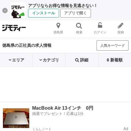
アプリならお得な情報を見逃さない！
インストール
アプリで開く
徳島県
検索
ログイン
投稿
徳島県の正社員の求人情報
人気キーワード
エリア
カテゴリ
詳細
新着順
MacBook Air 13インチ 0円
抽選でプレゼント！応募は1分
Ad
くらしノート