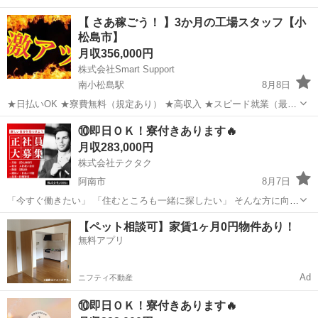
【 さあ稼ごう！ 】3か月の工場スタッフ【小
松島市】
月収356,000円
株式会社Smart Support
南小松島駅
8月8日
★日払いOK ★寮費無料（規定あり） ★高収入 ★スピード就業（最短
翌日） ■ お仕事例 ・半導体部品のマシンオペレーター ・自動車の組
徳島
小松島市
南小松島駅
工場
未経験
⑩即日ＯＫ！寮付きあります🔥
立や部品の加工 ・電子部品の検査 ・化粧品の梱包や仕分け ...
月収283,000円
株式会社テクタク
阿南市
8月7日
「今すぐ働きたい」 「住むところも一緒に探したい」 そんな方に向け
たお仕事をご紹介しています。 ◆ こんな方におすすめ ・すぐに働き
徳島
阿南市
物流
未経験
【ペット相談可】家賃1ヶ月0円物件あり！
たい ・寮付きの仕事を探している ・所持金が少ない／今月が厳しい
無料アプリ
...
Ad
ニフティ不動産
⑩即日ＯＫ！寮付きあります🔥