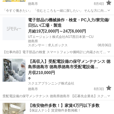
徳島市
8月4日
「今すぐ働きたい」 「住むところも一緒に探したい」 そんな方に向け
たお仕事をご紹介しています。 ◆ こんな方におすすめ ・すぐに働き
徳島
徳島市
物流
電子部品の機械操作・検査・PC入力/寮完備/
たい ・寮付きの仕事を探している ・所持金が少ない／今月が厳しい
日払い/工場・製造
...
月給19万2,000円～24万6,000円
UTエージェント株式会社AGT西日本第一CU
徳島県
スポンサー：求人ボックス
08月06日
【仕事内容】電子部品の検査 スマートフォンや腕時計に内蔵されてい
る 水晶振動子・水晶応用品の製造をおこなっている工場でのお仕事!
正社員
【高収入】受配電設備の保守メンテナンス 徳
作業はシンプルなので、すぐに習熟いただけます! <具体的には…> 自
島県徳島市 徳島県徳島市受配電設備…
動機へのケースに入った製品を自動...
月収210,000円
スクエアプランニング株式会社
徳島市
8月3日
受配電設備の保守メンテナンス 徳島県徳島市 【応募先企業名】スクエ
アプランニング株式会社 【雇用形態】正社員【人材紹介】 【職種】整
徳島
徳島市
その他
【格安物件多数！】家賃4万円以下多数
備士等の整備関連 【応募資格】 ・年齢要件: ～ 60歳 ・日本語ネイテ
【保証人ナシ】賃貸物件多数掲載！
ィブレベルの方に...