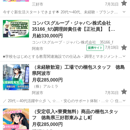
三好市
7月31日
今すぐ新生活スタートできます🌟 20代〜40代、未経験・ブランク
OK！ 〇●LINEからの応募が可能になりました♪●〇 下記URLよりお友
徳島
三好市
工場
未経験
コンパスグループ・ジャパン株式会社
達登録をお願いします☆ URL: https://lin.ee...
35166_fの調理師責任者【正社員】 【…
月給330,000円
コンパスグループ・ジャパン株式会社 35166_f
7月19日
提携サイト
阿南市
■学校をはじめとする教育関連施設での仕込み・調理とマネジメント業
務をお願いします。マネジメントはクライアント対応のほか、売り上
徳島
阿南市
調理師
（未経験歓迎）工場での梱包スタッフ 徳島
げ・予算管理、発注など。アルバイトやパートの面接対応、新人スタ
県阿波市
ッフの教育・指導といったスタッフ管理...
月収285,000円
（株）アルミラ
阿波市
7月31日
／ 20代～40代活躍中☆彡 ＼ ☆…・安心のサポート体制・…☆ ◇ 住ま
いの心配ゼロ！ ◇ • 個室1R完全無料！ • 即日入寮OK！など ◇ 所持金
徳島
阿波市
工場
未経験
（安定収入×寮費無料）商品の梱包スタッ
ゼロでもスタートできる！ ...
フ 徳島県三好郡東みよし町
月収285,000円