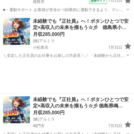
7月21日
提携サイト
徳島市
■・運動サポート お客様が安全かつ効果的に運動できるよう、マシン
の使い方をアドバイスします。運動が初めての方や苦手な方がほとん
徳島
徳島市
その他
未経験でも『正社員』へ！ボタンひとつで安
どなので、難しい指導はありません。「今日はこの動きを意識しまし
定×高収入の未来を掴もう☆彡 徳島県小…
ょう！」といったお声がけをしながら、...
月収285,000円
(株)アルミラ
小松島市
7月31日
＼安定した正社員のお仕事をお探しの方必見！／ 「未経験から正社員
になれる？」 「すぐに働ける仕事が知りたい！」 「長期安定の職場で
徳島
小松島市
工場
未経験
働きたい！」 ⇒ そんなアナタにピッタリの正社員求人をご紹介！ ※
もちろん契...
未経験でも『正社員』へ！ボタンひとつで安
定×高収入の未来を掴もう☆彡 徳島県鳴…
月収285,000円
(株)アルミラ
鳴門市
7月31日