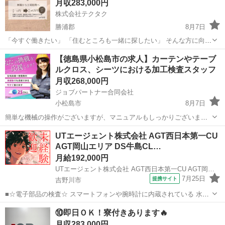
月収283,000円
株式会社テクタク
勝浦郡
8月7日
「今すぐ働きたい」 「住むところも一緒に探したい」 そんな方に向け
たお仕事をご紹介しています。 ◆ こんな方におすすめ ・すぐに働き
徳島
勝浦郡
物流
未経験
【徳島県小松島市の求人】カーテンやテーブ
たい ・寮付きの仕事を探している ・所持金が少ない／今月が厳しい
ルクロス、シーツにおける加工検査スタッフ
...
月収268,000円
ジョブパートナー合同会社
小松島市
8月7日
簡単な機械の操作がございますが、マニュアルもしっかりございます
ので安心してください！ 工場での勤務が未経験の方でも大歓迎！ 【具
徳島
小松島市
工場
未経験
UTエージェント株式会社 AGT西日本第一CU
体的な仕事内容】 ●製品の梱包 ラベル貼り ●仕分け作業 出荷準備 ●完
AGT岡山エリア DS牛島CL…
成品の目視...
月給192,000円
UTエージェント株式会社 AGT西日本第一CU AGT岡山エリア DS牛島CL 《JNRU1C》
7月25日
提携サイト
吉野川市
■☆電子部品の検査☆ スマートフォンや腕時計に内蔵されている 水晶
振動子・水晶応用品の製造をおこなっている工場でのお仕事！ 作業は
徳島
吉野川市
工場
⑩即日ＯＫ！寮付きあります🔥
シンプルなので、すぐに習熟いただけます！ ＜具体的には…＞ ◆自動
月収283,000円
機へのケースに入った製...