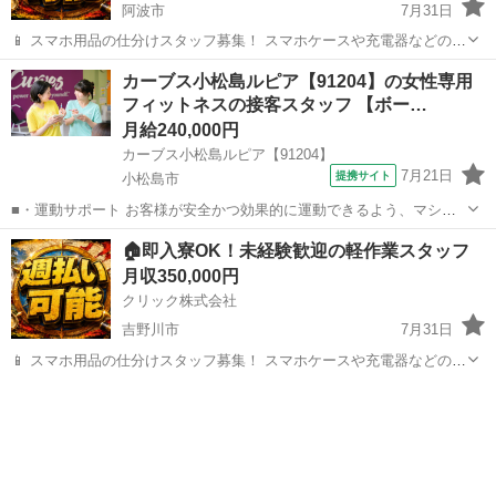
阿波市
7月31日
📱 スマホ用品の仕分けスタッフ募集！ スマホケースや充電器などの仕
分け・検品を行うシンプルなお仕事です♪
徳島
阿波市
工場
カーブス小松島ルピア【91204】の女性専用
━━━━━━━━━━━━━━━━ 📲 ご応募はこちら（24時間受付
フィットネスの接客スタッフ 【ボー…
中） https://lin.ee/...
月給240,000円
カーブス小松島ルピア【91204】
7月21日
提携サイト
小松島市
■・運動サポート お客様が安全かつ効果的に運動できるよう、マシン
の使い方をアドバイスします。運動が初めての方や苦手な方がほとん
徳島
小松島市
その他
🏠即入寮OK！未経験歓迎の軽作業スタッフ
どなので、難しい指導はありません。「今日はこの動きを意識しまし
月収350,000円
ょう！」といったお声がけをしながら、...
クリック株式会社
吉野川市
7月31日
📱 スマホ用品の仕分けスタッフ募集！ スマホケースや充電器などの仕
分け・検品を行うシンプルなお仕事です♪
徳島
吉野川市
工場
未経験
━━━━━━━━━━━━━━━━ 📲 ご応募はこちら（24時間受付
中） https://lin.ee/...