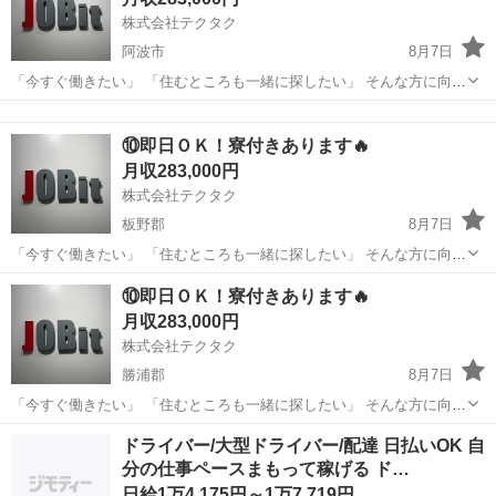
株式会社テクタク
阿波市
8月7日
「今すぐ働きたい」 「住むところも一緒に探したい」 そんな方に向け
たお仕事をご紹介しています。 ◆ こんな方におすすめ ・すぐに働き
徳島
阿波市
物流
未経験
たい ・寮付きの仕事を探している ・所持金が少ない／今月が厳しい
⑩即日ＯＫ！寮付きあります🔥
...
月収283,000円
株式会社テクタク
板野郡
8月7日
「今すぐ働きたい」 「住むところも一緒に探したい」 そんな方に向け
たお仕事をご紹介しています。 ◆ こんな方におすすめ ・すぐに働き
徳島
板野郡
物流
未経験
⑩即日ＯＫ！寮付きあります🔥
たい ・寮付きの仕事を探している ・所持金が少ない／今月が厳しい
月収283,000円
...
株式会社テクタク
勝浦郡
8月7日
「今すぐ働きたい」 「住むところも一緒に探したい」 そんな方に向け
たお仕事をご紹介しています。 ◆ こんな方におすすめ ・すぐに働き
徳島
勝浦郡
物流
ドライバー/大型ドライバー/配達 日払いOK 自
たい ・寮付きの仕事を探している ・所持金が少ない／今月が厳しい
分の仕事ペースまもって稼げる ド…
...
日給1万4,175円～1万7,719円