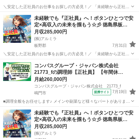
＼安定した正社員のお仕事をお探しの方必見！／ 「未経験から正社員
になれる？」 「すぐに働ける仕事が知りたい！」 「長期安定の職場で
徳島
板野郡
工場
未経験
未経験でも『正社員』へ！ボタンひとつで安
働きたい！」 ⇒ そんなアナタにピッタリの正社員求人をご紹介！ ...
定×高収入の未来を掴もう☆彡 徳島県板…
月収285,000円
(株)アルミラ
板野郡
7月31日
＼安定した正社員のお仕事をお探しの方必見！／ 「未経験から正社員
になれる？」 「すぐに働ける仕事が知りたい！」 「長期安定の職場で
徳島
板野郡
工場
未経験
コンパスグループ・ジャパン株式会社
働きたい！」 ⇒ そんなアナタにピッタリの正社員求人をご紹介！ ...
21773_fの調理師【正社員】 【年間休…
月給260,000円
コンパスグループ・ジャパン株式会社 21773_f
7月19日
提携サイト
鳴門市
■調理全般をお任せします♪ メインや副菜など様々なパートがあります
が、まずは副菜からスタート。 《1日の流れ》 1.調理の準備 器具の
徳島
鳴門市
調理師
未経験でも『正社員』へ！ボタンひとつで安
スイッチやガスを点けます 2.食材の確認と下ごしらえ 3.調理スタート
定×高収入の未来を掴もう☆彡 徳島県板…
4.自分の持ち...
月収285,000円
(株)アルミラ