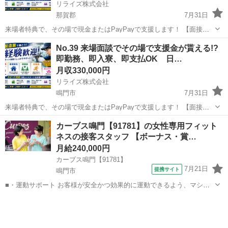
リライズ株式会社
那賀郡
7月31日
来場者特典で、その場で現金またはPayPayで支援します！ 【面接交
通費、赴任交通費、生活支援、全て可能です◎】 工場内または倉庫内
徳島
那賀郡
その他
業務
No.39 来場面談でその場で支援金が貰える!?
における簡単な電子部品製造のお仕事になります！ 未経験の方が始め
即勤務、即入寮、即支払OK 日…
るのにうってつ...
月収330,000円
リライズ株式会社
鳴門市
7月31日
来場者特典で、その場で現金またはPayPayで支援します！ 【面接交
通費、赴任交通費、生活支援、全て可能です◎】 工場内または倉庫内
徳島
鳴門市
その他
カーブス鳴門【91781】の女性専用フィット
における簡単な電子部品製造のお仕事になります！ 未経験の方が始め
ネスの接客スタッフ 【ボーナス・賞…
るのにうってつ...
月給240,000円
カーブス鳴門【91781】
7月21日
提携サイト
鳴門市
■・運動サポート お客様が安全かつ効果的に運動できるよう、マシン
の使い方をアドバイスします。運動が初めての方や苦手な方がほとん
徳島
鳴門市
その他
どなので、難しい指導はありません。「今日はこの動きを意識しまし
ょう！」といったお声がけをしながら、...