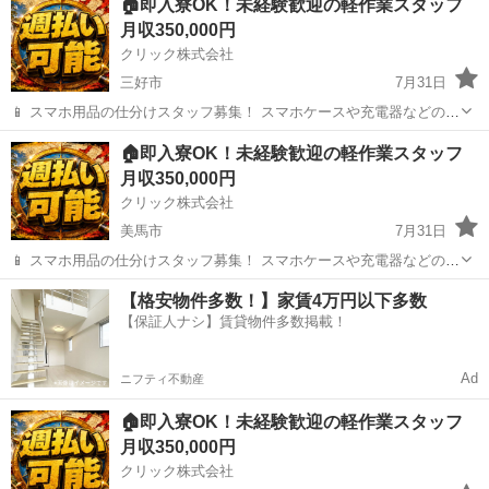
🏠即入寮OK！未経験歓迎の軽作業スタッフ
━━━━━━━━━━━━━━━━ 📲 ご応募はこちら（24時間受付
月収350,000円
中） https://lin.ee/...
クリック株式会社
三好市
7月31日
📱 スマホ用品の仕分けスタッフ募集！ スマホケースや充電器などの仕
分け・検品を行うシンプルなお仕事です♪
徳島
三好市
工場
🏠即入寮OK！未経験歓迎の軽作業スタッフ
━━━━━━━━━━━━━━━━ 📲 ご応募はこちら（24時間受付
月収350,000円
中） https://lin.ee/...
クリック株式会社
美馬市
7月31日
📱 スマホ用品の仕分けスタッフ募集！ スマホケースや充電器などの仕
分け・検品を行うシンプルなお仕事です♪
徳島
美馬市
工場
【格安物件多数！】家賃4万円以下多数
━━━━━━━━━━━━━━━━ 📲 ご応募はこちら（24時間受付
【保証人ナシ】賃貸物件多数掲載！
中） https://lin.ee/...
Ad
ニフティ不動産
🏠即入寮OK！未経験歓迎の軽作業スタッフ
月収350,000円
クリック株式会社