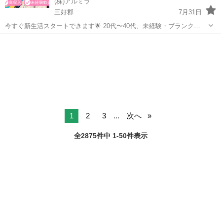
(株)アルミラ
三好郡
7月31日
今すぐ新生活スタートできます🌟 20代〜40代、未経験・ブランク
OK！ 〇●LINEからの応募が可能になりました♪●〇 下記URLよりお友
徳島
三好郡
工場
未経験
達登録をお願いします☆ URL: https://lin.ee...
1
2
3
...
次へ
全2875件中 1-50件表示