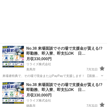
No.38 来場面談でその場で支援金が貰える!?
即勤務、即入寮、即支払OK 日…
月収330,000円
リライズ株式会社
美馬市
7月31日
来場者特典で、その場で現金またはPayPayで支援します！ 【面接交
通費、赴任交通費、生活支援、全て可能です◎】 工場内または倉庫内
徳島
美馬市
その他
業務
No.38 来場面談でその場で支援金が貰える!?
における簡単な電子部品製造のお仕事になります！ 未経験の方が始め
即勤務、即入寮、即支払OK 日…
るのにうってつ...
月収330,000円
リライズ株式会社
徳島市
7月31日