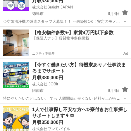
月収330,000円
株式会社Braight JAPAN
徳島市
8月4日
◇空気清浄機の製造スタッフ大募集！！ ～未経験OK！安定のモノづ
くりワーク～ 📌 たった10秒でわかる！このお仕事のポイント☝ ✅ 未
徳島
徳島市
その他
未経験
【格安物件多数✨】家賃4万円以下多数
経験から“手に職”がつけられる！ ✅ コツコツ・モクモク作業が好きな
【保証人ナシ】賃貸物件多数掲載！
方にぴった...
Ad
ニフティ不動産
【今すぐ働きたい方】待機寮あり／仕事決ま
るまでサポート
月収380,000円
株式会社 JOBit
阿南市
8月4日
特にやりたいことはない。 でも 人間関係が良くない 給料が上がらな
い やりがいを感じられない ↓ 転職したい そんな理由のご相談で大丈
徳島
阿南市
物流
住み込み
1人で仕事探し不安な方へ✨寮付きお仕事探し
夫です🙆 ★☆★☆★☆★☆★☆★☆ 365日対応！まずはLINE...
サポートします👩‍💻
月収350,000円
株式会社ワンモバイル