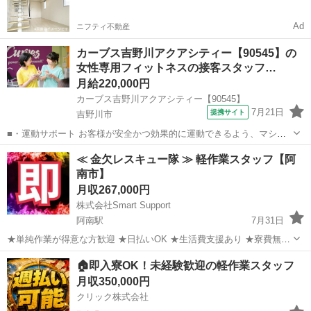
Ad
ニフティ不動産
カーブス吉野川アクアシティー【90545】の
女性専用フィットネスの接客スタッフ…
月給220,000円
カーブス吉野川アクアシティー【90545】
7月21日
提携サイト
吉野川市
■・運動サポート お客様が安全かつ効果的に運動できるよう、マシン
の使い方をアドバイスします。運動が初めての方や苦手な方がほとん
徳島
吉野川市
その他
≪ 金欠レスキュー隊 ≫ 軽作業スタッフ【阿
どなので、難しい指導はありません。「今日はこの動きを意識しまし
南市】
ょう！」といったお声がけをしながら、...
月収267,000円
株式会社Smart Support
阿南駅
7月31日
★単純作業が得意な方歓迎 ★日払いOK ★生活費支援あり ★寮費無料
（規定あり） ★スピード就業（最短翌日） ★LINE面談OK ★タトゥー
徳島
阿南市
阿南駅
その他
単純作業
🏠即入寮OK！未経験歓迎の軽作業スタッフ
相談可 ■ お仕事例 ・アパートの清掃 ・医薬品の梱包...
月収350,000円
クリック株式会社