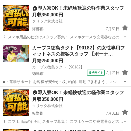
分け・検品を行うシンプルなお仕事です♪
徳島
勝浦郡
工場
🏠即入寮OK！未経験歓迎の軽作業スタッフ
━━━━━━━━━━━━━━━━ 📲 ご応募はこちら（24時間受付
月収350,000円
中） https://lin.ee/...
クリック株式会社
海部郡
7月31日
📱 スマホ用品の仕分けスタッフ募集！ スマホケースや充電器などの仕
分け・検品を行うシンプルなお仕事です♪
徳島
海部郡
工場
カーブス徳島タクト【90182】の女性専用フ
━━━━━━━━━━━━━━━━ 📲 ご応募はこちら（24時間受付
ィットネスの接客スタッフ 【ボーナ…
中） https://lin.ee/...
月給250,000円
カーブス徳島タクト【90182】
7月21日
提携サイト
徳島市
■・運動サポート お客様が安全かつ効果的に運動できるよう、マシン
の使い方をアドバイスします。運動が初めての方や苦手な方がほとん
徳島
徳島市
その他
🏠即入寮OK！未経験歓迎の軽作業スタッフ
どなので、難しい指導はありません。「今日はこの動きを意識しまし
月収350,000円
ょう！」といったお声がけをしながら、...
クリック株式会社
板野郡
7月31日
📱 スマホ用品の仕分けスタッフ募集！ スマホケースや充電器などの仕
分け・検品を行うシンプルなお仕事です♪
徳島
板野郡
工場