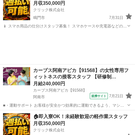
月収350,000円
中） https://lin.ee/...
クリック株式会社
鳴門市
7月31日
📱 スマホ用品の仕分けスタッフ募集！ スマホケースや充電器などの仕
分け・検品を行うシンプルなお仕事です♪
徳島
鳴門市
工場
━━━━━━━━━━━━━━━━ 📲 ご応募はこちら（24時間受付
中） https://lin.ee/...
カーブス阿南アピカ【91568】の女性専用フ
ィットネスの接客スタッフ 【研修制…
月給240,000円
カーブス阿南アピカ【91568】
7月21日
提携サイト
阿南市
■・運動サポート お客様が安全かつ効果的に運動できるよう、マシン
の使い方をアドバイスします。運動が初めての方や苦手な方がほとん
徳島
阿南市
その他
🏠即入寮OK！未経験歓迎の軽作業スタッフ
どなので、難しい指導はありません。「今日はこの動きを意識しまし
月収350,000円
ょう！」といったお声がけをしながら、...
クリック株式会社