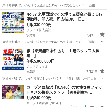
来場者特典で、その場で現金またはPayPayで支援します！ 【面接交
通費、赴任交通費、生活支援、全て可能です◎】 工場内または倉庫内
徳島
徳島市
その他
業務
No.37 来場面談でその場で支援金が貰える!?
における簡単な電子部品製造のお仕事になります！ 未経験の方が始め
即勤務、即入寮、即支払OK 日…
るのにうってつ...
月収330,000円
リライズ株式会社
板野郡
7月31日
来場者特典で、その場で現金またはPayPayで支援します！ 【面接交
通費、赴任交通費、生活支援、全て可能です◎】 工場内または倉庫内
徳島
板野郡
その他
業務
🏠【寮費無料案件あり！工場スタッフ大募
における簡単な電子部品製造のお仕事になります！ 未経験の方が始め
集！】
るのにうってつ...
年収5,000,000円
ジョブスマイル
徳島駅
7月31日
家賃を抑えて、しっかり貯金したい方必見！ 「住む場所も一緒に探し
たい」 「新しい環境で働きたい」 「所持金が少なくて不安…」 そん
徳島
徳島市
徳島駅
物流
未経験
カーブス西新浜【91940】の女性専用フィッ
な方も安心してご応募ください！ ■仕事内容 組立・検査・機械操作・
トネスの接客スタッフ 【研修制度あ…
梱包など ■給与 月...
月給240,000円
カーブス西新浜【91940】