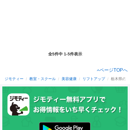
全5件中 1-5件表示
ページTOPへ
ジモティー
教室・スクール
美容健康
リフトアップ
栃木県のリ