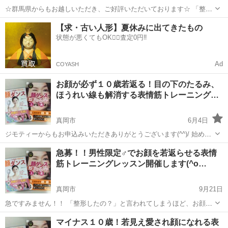
☆群馬県からもお越しいただき、ご好評いただいております☆ 「整形
したの？」と言われてしまうほど、お顔が若返る おきゃんママ考案の
栃木
真岡市
リフトアップ
表情筋
【求・古い人形】夏休みに出てきたもの
表情筋トレーニング “たるみ改善！顔ダンス”のレッスンがお隣の栃木
状態が悪くてもOK🙆‍♀️査定0円‼️
県で受けられ...
Ad
COYASH
お顔が必ず１０歳若返る！目の下のたるみ、
ほうれい線も解消する表情筋トレーニング…
真岡市
6月4日
ジモティーからもお申込みいただきありがとうございます(^^)/ 始めた
方からお顔がどんどん若返る！！ 表情筋トレーニング“たるみ改善！顔
栃木
真岡市
リフトアップ
表情筋
急募！！男性限定♂でお顔を若返らせる表情
ダンス”のレッスンが真岡・宇都宮で受けられます ☆☆☆ 多...
筋トレーニングレッスン開催します(^o…
真岡市
9月21日
急ですみません！！ 「整形したの？」と言われてしまうほど、お顔が
若返る おきゃんママ考案の表情筋トレーニング “たるみ改善！顔ダン
栃木
真岡市
リフトアップ
表情筋
マイナス１０歳！若見え愛され顔になれる表
ス”のレッスンを 次の日曜日、９月２４日（日） “男性限定”で開催...