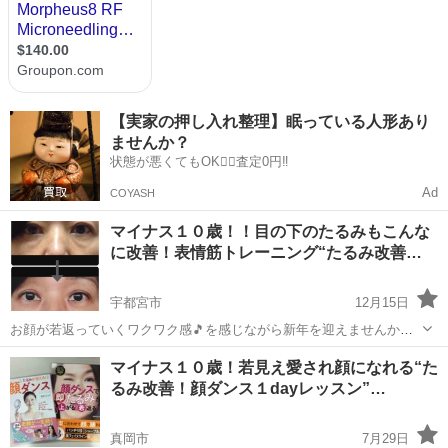
【実家の押し入れ整理】眠っている人形あり
ませんか？
状態が悪くてもOK🙆‍♀️査定0円‼️
Ad
COYASH
マイナス１０歳！！目の下のたるみもこんな
に改善！表情筋トレーニング“たるみ改善…
宇都宮市
12月15日
お顔が若返っていくワクワク感🎵を感じながら新年を迎えませんか
(^^)/ ジモティーをご覧になった方からもお申込みいただき、ご好評を
栃木
宇都宮市
リフトアップ
表情筋
マイナス１０歳！若見え愛され顔になれる“た
いただいております♪ 始めた方からお顔がどんどん若返る！！ おきゃ
るみ改善！顔ダンス１dayレッスン”…
ん...
真岡市
7月29日