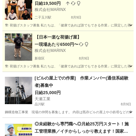
日給19,500円
株式会社MARINX
二子玉川駅
8月9日
🏗️ 荷揚げスタッフ募集 私たちは、「健康であれば誰でもできる作業」に限定した荷揚
東京
世田谷区
二子玉川駅
その他
スタッフ
【日本一楽な荷揚げ屋】
一現場あたり6500円〜
株式会社MARINX
新宿区
8月9日
🏗️ 荷揚げスタッフ募集 私たちは、「健康であれば誰でもできる作業」に限定した荷揚
東京
新宿区
建築
スタッフ
[ビルの屋上での作業] 作業メンバー(通信系経験
者)募集中
日給25,000円
天瀬工業
品川駅
8月9日
鋼構造物工事業 現場の仲間を募集します。 内容は既存ビルの屋上や小鉄塔などの高所
東京
品川区
品川駅
鳶職
スタッフ
◎未経験から専門職へ◎月給25万円スタート！施
工管理業務／イチからしっかり教えます！国家資