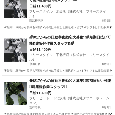
可能❗❗建築軽作業スタッフ❗❗🌈
日給11,400円
フリースタイル 池袋店（株式会社 フリースタイ
ル）
西武柳沢駅
8月9日
🌠短期・単発から長期も可能❗ 🌠給与は手渡しと振込選べます❗ 🌠シフトは日勤夜勤自由な
東京
西東京市
西武柳沢駅
建築
スタッフ
🌈8/17からの日勤🌞夜勤🌝大募集❗❗🌈短期日払い可
能❗❗建築軽作業スタッフ❗❗🌈
日給11,400円
フリースタイル 下北沢店（株式会社 フリースタイ
ル）
永福町駅
8月9日
🌟短期・単発から長期も可能❗ 🌟給与は手渡しと振込選べます❗ 🌟シフトは日勤夜勤自由な
東京
杉並区
永福町駅
建築
スタッフ
🟡8/17からの日勤🌞夜勤🌝大募集❗❗短期日払い可能
❗❗建築軽作業スタッフ❗❗
日給11,400円
フリービート 下北沢店（株式会社タフコーポレーシ
ョン）
吉祥寺駅
8月9日
🌟各種建築改修現場補助(監督さん職人さんの補助)❗❗ 🌟初めての方でも大歓迎❗❗ 🌟取