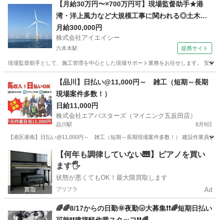
東京
港区
虎ノ門駅
建築
スタッフ
【月給30万円〜×700万円可】現場監督助手★港
湾・洋上風力など大規模工事に関われる◎土木建
設経験者求む
月給300,000円
株式会社アイエイシー
六本木駅
提携サイト
現場監督助手として、施工管理を中心とした現場サポート業務をお任せします。 安全管
東京
六本木駅
その他
【品川】日払い@11,000円～ 雑工（短期～長期
現場案件多数！）
日給11,000円
株式会社エアバスターズ（マイニンク五反田店）
品川駅
8月9日
【港区港南】日払い@11,000円～ 雑工（短期～長期現場案件多数！） 建設作業員さ
東京
港区
品川駅
その他
短期
【何年も調律していない🎹】ピアノを買い
ます🖐️
状態が悪くてもOK！最大限買取します
プリフラ
Ad
🌈🌈8/17からの日勤🌞夜勤🌝大募集❗❗🌈短期日払い