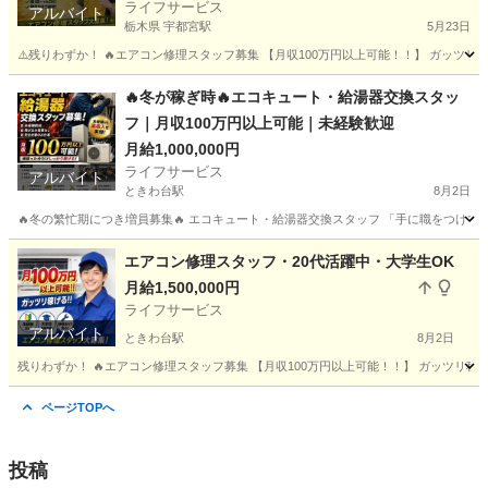
ライフサービス
アルバイト
栃木県 宇都宮駅
5月23日
⚠️残りわずか！ 🔥エアコン修理スタッフ募集 【月収100万円以上可能！！】 ガッツリ稼
栃木
宇都宮市
宇都宮駅
その他
スタッフ
🔥冬が稼ぎ時🔥エコキュート・給湯器交換スタッ
フ｜月収100万円以上可能｜未経験歓迎
月給1,000,000円
ライフサービス
アルバイト
ときわ台駅
8月2日
🔥冬の繁忙期につき増員募集🔥 エコキュート・給湯器交換スタッフ 「手に職をつけて、
東京
板橋区
ときわ台駅
建築
エコキュート
エアコン修理スタッフ・20代活躍中・大学生OK
月給1,500,000円
ライフサービス
アルバイト
ときわ台駅
8月2日
残りわずか！ 🔥エアコン修理スタッフ募集 【月収100万円以上可能！！】 ガッツリ稼げる
東京
板橋区
ときわ台駅
その他
スタッフ
ページTOPへ
投稿