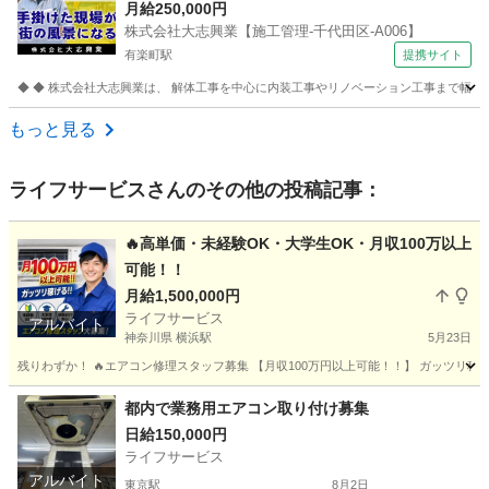
格取得支援あり！ 株式会社大志興業【施工管理-千
月給250,000円
株式会社大志興業【施工管理-千代田区-A006】
代田区-A006】 建築・造園スタッフ
有楽町駅
提携サイト
◆ ◆ 株式会社大志興業は、 解体工事を中心に内装工事やリノベーション工事まで幅広く
東京
千代田区
有楽町駅
その他
もっと見る
ライフサービス
さんのその他の投稿記事：
🔥高単価・未経験OK・大学生OK・月収100万以上
可能！！
月給1,500,000円
ライフサービス
アルバイト
神奈川県 横浜駅
5月23日
残りわずか！ 🔥エアコン修理スタッフ募集 【月収100万円以上可能！！】 ガッツリ稼げる
神奈川
横浜市
横浜駅
その他
スタッフ
都内で業務用エアコン取り付け募集
日給150,000円
ライフサービス
アルバイト
東京駅
8月2日