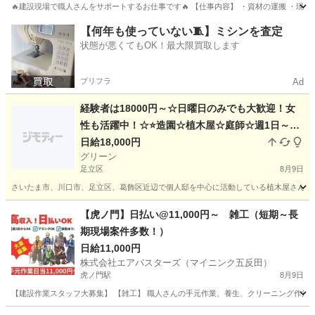
🔥建設現場で職人さんをサポートするお仕事です🔥 【仕事内容】 ・資材の運搬 ・現場内
東京
渋谷区
建築
スタッフ
【何年も使っていない🧵】ミシンを査定
状態が悪くてもOK！最大限買取します
プリフラ
Ad
経験者は18000円～☆日曜日のみでも大歓迎！女
性も活躍中！☆⭐造園☆植木屋☆庭師☆週1日～、
土日だけでも大歓迎！未経験も少数可☆性別、年
日給18,000円
グリーン
齢不問☆色々な働き方ができるのが魅力的です！
足立区
8月9日
さいたま市、川口市、足立区、葛飾区近辺で個人邸を中心に活動している植木屋さんです
東京
足立区
その他
東京
葛飾区
その他
庭師
【虎ノ門】日払い@11,000円～ 雑工（短期～長
期現場案件多数！）
日給11,000円
株式会社エアバスターズ（マイニンク五反田）
虎ノ門駅
8月9日
【建設作業スタッフ大募集】 【雑工】 職人さんの手元作業、養生、クリーニング作業、片