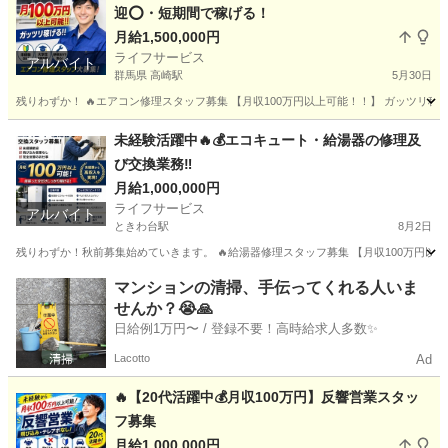
迎⭕️・短期間で稼げる！
月給1,500,000円
ライフサービス
アルバイト
群馬県 高崎駅
5月30日
残りわずか！ 🔥エアコン修理スタッフ募集 【月収100万円以上可能！！】 ガッツリ稼げる
群馬
高崎市
高崎駅
その他
スタッフ
未経験活躍中🔥💰エコキュート・給湯器の修理及
び交換業務‼️
月給1,000,000円
ライフサービス
アルバイト
ときわ台駅
8月2日
残りわずか！秋前募集始めていきます。 🔥給湯器修理スタッフ募集 【月収100万円以上可
東京
板橋区
ときわ台駅
その他
給湯器
マンションの清掃、手伝ってくれる人いま
せんか？😭🙏
日給例1万円〜 / 登録不要！高時給求人多数✨
Lacotto
Ad
🔥【20代活躍中💰月収100万円】反響営業スタッ
フ募集
月給1,000,000円