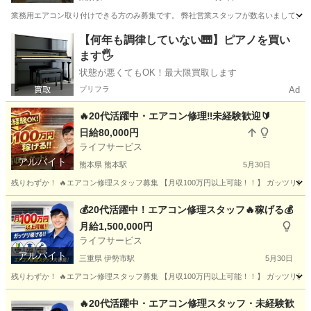
業務用エアコン取り付けできる方のみ募集です。 弊社営業スタッフが数名いまして、 1
東京
中央区
東京駅
その他
業務用エアコン
【何年も調律していない🎹】ピアノを買い
ます🖐️
状態が悪くてもOK！最大限買取します
プリフラ
Ad
🔥20代活躍中・エアコン修理‼️未経験歓迎🔰
日給80,000円
ライフサービス
アルバイト
熊本県 熊本駅
5月30日
残りわずか！ 🔥エアコン修理スタッフ募集 【月収100万円以上可能！！】 ガッツリ稼げる
熊本
熊本市
熊本駅
建築
スタッフ
💰20代活躍中！エアコン修理スタッフ🔥稼げる💰
月給1,500,000円
ライフサービス
アルバイト
三重県 伊勢市駅
5月30日
残りわずか！ 🔥エアコン修理スタッフ募集 【月収100万円以上可能！！】 ガッツリ稼げる
三重
伊勢市
伊勢市駅
その他
スタッフ
🔥20代活躍中・エアコン修理スタッフ・未経験歓