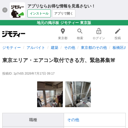
アプリならお得な情報を見逃さない！
インストール
アプリで開く
地元の掲示板 ジモティー 東京版
東京都
検索
ログイン
投稿
ジモティー
アルバイト
建築
その他
東京都のその他
板橋区の
東京エリア・エアコン取付できる方、緊急募集🚨
投稿ID: 1p7n55
2026年7月17日 09:17
職種
その他