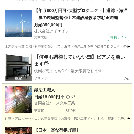
東京
武蔵野市
吉祥寺駅
建築
スタッフ
【年収800万円可×大型プロジェクト】港湾・海洋
工事の現場監督◎土木建設経験者求む★沖縄、東
京、横浜、福島、秋田で活躍のチャンス
月給350,000円
株式会社アイエイシー
六本木駅
提携サイト
土木建設分野における現場監督として、海洋・港湾工事を中心に各プロジェクトの管理業務
東京
六本木駅
その他
【何年も調律していない🎹】ピアノを買い
ます🖐️
状態が悪くてもOK！最大限買取します
プリフラ
Ad
鍛冶工職人
日給18,000円
合同会社e・メタル工業
東京駅
8月9日
仕事内容は大手ゼネコンの建設現場での溶接、鍛冶工事です。 社会、雇用、労災、任意労
東京
中央区
東京駅
加工
鍛冶
【日本一楽な荷揚げ屋】