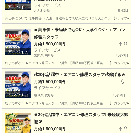
ライフサービス
アルバイト
ときわ台駅
8月2日
お仕事について 仕事内容 ＼人生一発逆転して高収入になりませんか？／ 【⭐️ライフサービス
東京
板橋区
ときわ台駅
その他
スタッフ
🔥高単価・未経験でもOK・大学生OK・エアコン
修理スタッフ
月給1,500,000円
ライフサービス
アルバイト
愛知県 栄町駅
5月23日
残りわずか！ 🔥エアコン修理スタッフ募集 【月収100万円以上可能！！】 ガッツリ稼げる
愛知
名古屋市
栄町駅
その他
スタッフ
💰20代活躍中・エアコン修理スタッフ💰稼げる🔥
月給1,500,000円
ライフサービス
アルバイト
岐阜県 岐阜駅
5月30日
残りわずか！ 🔥エアコン修理スタッフ募集 【月収100万円以上可能！！】 ガッツリ稼げる
岐阜
岐阜市
岐阜駅
建築
スタッフ
🔥20代活躍中・エアコン修理スタッフ‼️未経験大歓
迎🔰
月給1,500,000円