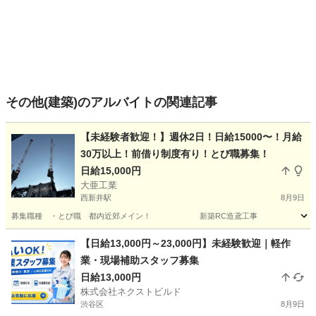
その他(建築)のアルバイトの関連記事
【未経験者歓迎！】週休2日！日給15000〜！月給
30万以上！前借り制度有り！とび職募集！
日給15,000円
大亜工業
西新井駅
8月9日
募集職種 ・とび職 都内近郊メイン！ 新築RC造鳶工事 工事現場の仮設足
東京
足立区
西新井駅
鳶職
足場
【日給13,000円～23,000円】未経験歓迎｜軽作
業・現場補助スタッフ募集
日給13,000円
株式会社ネクストビルド
渋谷区
8月9日