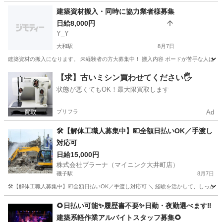
神奈川
横浜市
登戸駅
その他
掲示板
建築資材搬入・同時に協力業者様募集
日給8,000円
Y_Y
大和駅
8月7日
建築資材の搬入になります。 未経験者の方大募集中！ 搬入内容 ボードが苦手な人はハウスメーカ
神奈川
相模原市
大和駅
建築
建具
【求】古いミシン買わせてください🖐️
状態が悪くてもOK！最大限買取します
プリフラ
Ad
🛠️【解体工職人募集中】💴全額日払いOK／手渡し
対応可
日給15,000円
株式会社プラーナ（マイニンク大井町店）
磯子駅
8月7日
🛠️【解体工職人募集中】💴全額日払いOK／手渡し対応可 ＼ 経験を活かして、しっか
神奈川
横浜市
磯子駅
建築
重機
🌻日払い可能✨履歴書不要✨日勤・夜勤選べます‼️
建築系軽作業アルバイトスタッフ募集🌻