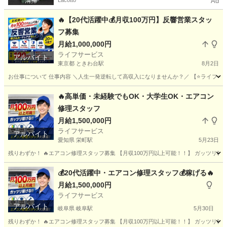
Lacotto
Ad
🔥【20代活躍中💰月収100万円】反響営業スタッ
フ募集
月給1,000,000円
ライフサービス
アルバイト
東京都 ときわ台駅
8月2日
お仕事について 仕事内容 ＼人生一発逆転して高収入になりませんか？／ 【⭐️ライフサービス
東京
板橋区
ときわ台駅
その他
スタッフ
🔥高単価・未経験でもOK・大学生OK・エアコン
修理スタッフ
月給1,500,000円
ライフサービス
アルバイト
愛知県 栄町駅
5月23日
残りわずか！ 🔥エアコン修理スタッフ募集 【月収100万円以上可能！！】 ガッツリ稼げる
愛知
名古屋市
栄町駅
その他
スタッフ
💰20代活躍中・エアコン修理スタッフ💰稼げる🔥
月給1,500,000円
ライフサービス
アルバイト
岐阜県 岐阜駅
5月30日
残りわずか！ 🔥エアコン修理スタッフ募集 【月収100万円以上可能！！】 ガッツリ稼げる