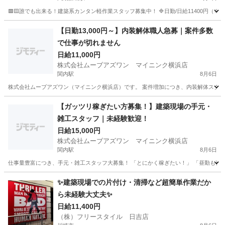
🟥🟨誰でも出来る！建築系カンタン軽作業スタッフ募集中！ 🔷日勤/日給11400円（※日給10
神奈川
川崎市
武蔵新城駅
建築
カンタン
【日勤13,000円～】内装解体職人急募｜案件多数
で仕事が切れません
日給11,000円
株式会社ムーブアズワン マイニンク横浜店
関内駅
8月6日
株式会社ムーブアズワン（マイニンク横浜店）です。 案件増加につき、内装解体スタッ
神奈川
横浜市
関内駅
その他
スタッフ
【ガッツリ稼ぎたい方募集！】建築現場の手元・
雑工スタッフ｜未経験歓迎！
日給15,000円
株式会社ムーブアズワン マイニンク横浜店
関内駅
8月6日
仕事量豊富につき、手元・雑工スタッフ大募集！ 「とにかく稼ぎたい！」 「昼勤も夜勤も入
神奈川
横浜市
関内駅
建築
スタッフ
✨建築現場での片付け・清掃など超簡単作業だか
ら未経験大丈夫✨
日給11,400円
（株）フリースタイル 日吉店