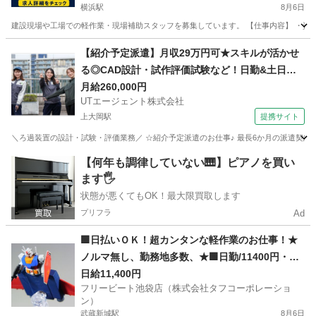
横浜駅
8月6日
建設現場や工場での軽作業・現場補助スタッフを募集しています。 【仕事内容】 ・資材の
神奈川
横浜市
横浜駅
建築
【紹介予定派遣】月収29万円可★スキルが活かせ
る◎CAD設計・試作評価試験など！日勤&土日祝
休み♪
月給260,000円
UTエージェント株式会社
上大岡駅
提携サイト
＼ろ過装置の設計・試験・評価業務／ ☆紹介予定派遣のお仕事♪ 最長6か月の派遣契約
神奈川
横浜市
上大岡駅
その他
【何年も調律していない🎹】ピアノを買い
ます🖐️
状態が悪くてもOK！最大限買取します
プリフラ
Ad
🟩日払いＯＫ！超カンタンな軽作業のお仕事！★
ノルマ無し、勤務地多数、★🟩日勤/11400円・夜
勤/13500円
日給11,400円
フリービート池袋店（株式会社タフコーポレーショ
ン）
武蔵新城駅
8月6日