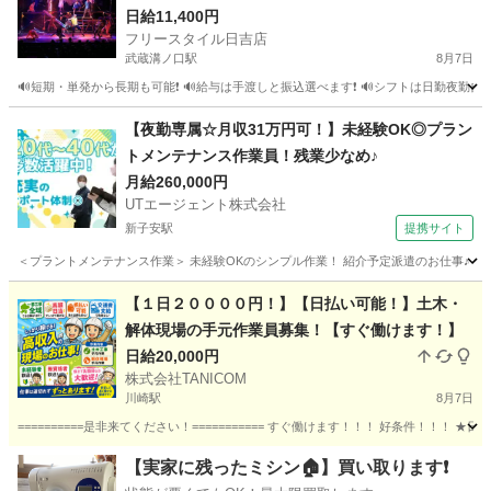
日給11,400円
フリースタイル日吉店
武蔵溝ノ口駅
8月7日
🔊短期・単発から長期も可能❗ 🔊給与は手渡しと振込選べます❗ 🔊シフトは日勤夜勤自由な
神奈川
横浜市
武蔵溝ノ口駅
建築
スタッフ
【夜勤専属☆月収31万円可！】未経験OK◎プラン
トメンテナンス作業員！残業少なめ♪
月給260,000円
UTエージェント株式会社
新子安駅
提携サイト
＜プラントメンテナンス作業＞ 未経験OKのシンプル作業！ 紹介予定派遣のお仕事♪ 最
神奈川
横浜市
新子安駅
生産管理
【１日２００００円！】【日払い可能！】土木・
解体現場の手元作業員募集！【すぐ働けます！】
日給20,000円
株式会社TANICOM
川崎駅
8月7日
==========是非来てください！=========== すぐ働けます！！！ 好条件！！！
神奈川
川崎市
川崎駅
その他
書類作成
【実家に残ったミシン🏠】買い取ります❗️