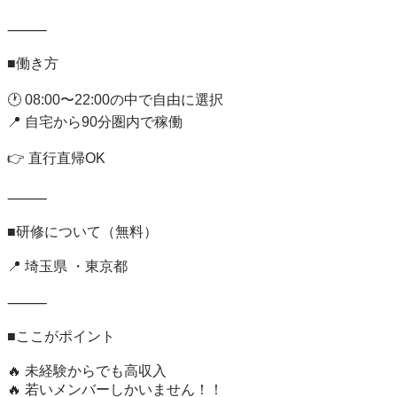
⸻

■働き方

🕐 08:00〜22:00の中で自由に選択

📍 自宅から90分圏内で稼働

👉 直行直帰OK

⸻

■研修について（無料）

📍 埼玉県 ・東京都

⸻

■ここがポイント

🔥 未経験からでも高収入

🔥 若いメンバーしかいません！！
