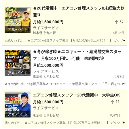
岐阜
岐阜市
岐阜駅
建築
スタッフ
🔥20代活躍中・エアコン修理スタッフ‼️未経験大歓
迎🔰
月給1,500,000円
ライフサービス
アルバイト
栃木県 宇都宮駅
5月23日
⚠️残りわずか！ 🔥エアコン修理スタッフ募集 【月収100万円以上可能！！】 ガッツリ稼
栃木
宇都宮市
宇都宮駅
その他
スタッフ
🔥冬が稼ぎ時🔥エコキュート・給湯器交換スタッ
フ｜月収100万円以上可能｜未経験歓迎
月給1,000,000円
ライフサービス
アルバイト
東京都 ときわ台駅
8月2日
🔥冬の繁忙期につき増員募集🔥 エコキュート・給湯器交換スタッフ 「手に職をつけて、
東京
板橋区
ときわ台駅
建築
エコキュート
エアコン修理スタッフ・20代活躍中・大学生OK
月給1,500,000円
ライフサービス
アルバイト
東京都 ときわ台駅
8月2日
残りわずか！ 🔥エアコン修理スタッフ募集 【月収100万円以上可能！！】 ガッツリ稼げる