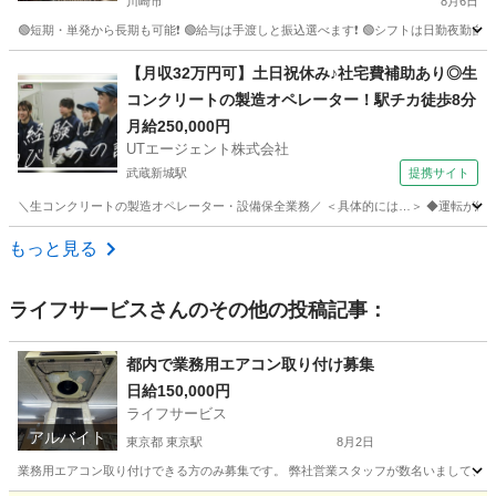
川崎市
8月6日
🟢短期・単発から長期も可能❗ 🟢給与は手渡しと振込選べます❗ 🟢シフトは日勤夜勤自由な
神奈川
川崎市
建築
建築現場
【月収32万円可】土日祝休み♪社宅費補助あり◎生
コンクリートの製造オペレーター！駅チカ徒歩8分
月給250,000円
UTエージェント株式会社
武蔵新城駅
提携サイト
＼生コンクリートの製造オペレーター・設備保全業務／ ＜具体的には…＞ ◆運転が終わ
神奈川
川崎市
武蔵新城駅
生産管理
もっと見る
ライフサービス
さんのその他の投稿記事：
都内で業務用エアコン取り付け募集
日給150,000円
ライフサービス
アルバイト
東京都 東京駅
8月2日
業務用エアコン取り付けできる方のみ募集です。 弊社営業スタッフが数名いまして、 1