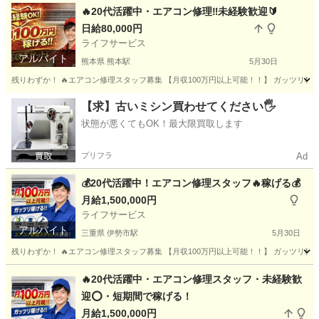
東京
中央区
東京駅
その他
業務用エアコン
🔥20代活躍中・エアコン修理‼️未経験歓迎🔰
日給80,000円
ライフサービス
アルバイト
熊本県 熊本駅
5月30日
残りわずか！ 🔥エアコン修理スタッフ募集 【月収100万円以上可能！！】 ガッツリ稼げる
熊本
熊本市
熊本駅
建築
スタッフ
【求】古いミシン買わせてください🖐️
状態が悪くてもOK！最大限買取します
プリフラ
Ad
💰20代活躍中！エアコン修理スタッフ🔥稼げる💰
月給1,500,000円
ライフサービス
アルバイト
三重県 伊勢市駅
5月30日
残りわずか！ 🔥エアコン修理スタッフ募集 【月収100万円以上可能！！】 ガッツリ稼げる
三重
伊勢市
伊勢市駅
その他
スタッフ
🔥20代活躍中・エアコン修理スタッフ・未経験歓
迎⭕️・短期間で稼げる！
月給1,500,000円