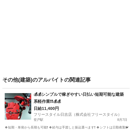
その他(建築)のアルバイトの関連記事
💰💰シンプルで稼ぎやすい日払い短期可能な建築
系軽作業❗❗💰💰
日給11,400円
フリースタイル日吉店（株式会社フリースタイル）
登戸駅
8月7日
🍀短期・単発から長期も可能❗ 🍀給与は手渡しと振込選べます❗ 🍀シフトは日勤夜勤自由な