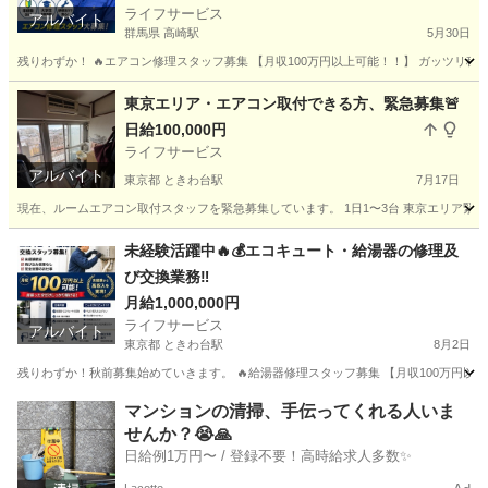
ライフサービス
アルバイト
群馬県 高崎駅
5月30日
残りわずか！ 🔥エアコン修理スタッフ募集 【月収100万円以上可能！！】 ガッツリ稼げる
群馬
高崎市
高崎駅
その他
スタッフ
東京エリア・エアコン取付できる方、緊急募集🚨
日給100,000円
ライフサービス
アルバイト
東京都 ときわ台駅
7月17日
現在、ルームエアコン取付スタッフを緊急募集しています。 1日1〜3台 東京エリア緊急
東京
板橋区
ときわ台駅
その他
スポット
未経験活躍中🔥💰エコキュート・給湯器の修理及
び交換業務‼️
月給1,000,000円
ライフサービス
アルバイト
東京都 ときわ台駅
8月2日
残りわずか！秋前募集始めていきます。 🔥給湯器修理スタッフ募集 【月収100万円以上可
東京
板橋区
ときわ台駅
その他
給湯器
マンションの清掃、手伝ってくれる人いま
せんか？😭🙏
日給例1万円〜 / 登録不要！高時給求人多数✨