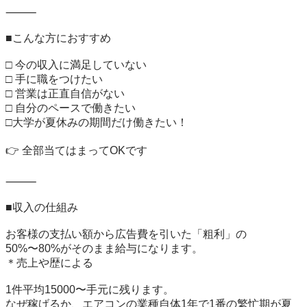
⸻

■こんな方におすすめ

□ 今の収入に満足していない

□ 手に職をつけたい

□ 営業は正直自信がない

□ 自分のペースで働きたい

□大学が夏休みの期間だけ働きたい！

👉 全部当てはまってOKです

⸻

■収入の仕組み

お客様の支払い額から広告費を引いた「粗利」の

50%〜80%がそのまま給与になります。

＊売上や歴による

1件平均15000〜手元に残ります。

なぜ稼げるか、エアコンの業種自体1年で1番の繁忙期が夏