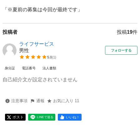
「※夏前の募集は今回が最終です」
投稿者
投稿
19
件
ライフサービス
男性
フォローする
5.0
(
1
)
身分証
電話番号
法人書類
自己紹介文が設定されていません
注意事項
通報
お気に入り 11
ポスト
いいね！
LINEで送る