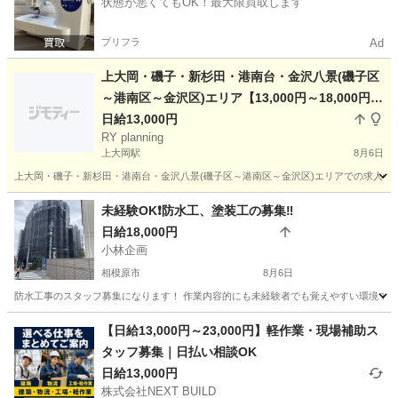
状態が悪くてもOK！最大限買取します
プリフラ
Ad
上大岡・磯子・新杉田・港南台・金沢八景(磯子区
～港南区～金沢区)エリア【13,000円～18,000円即
日払い】手元作業員募集②
日給13,000円
RY planning
上大岡駅
8月6日
上大岡・磯子・新杉田・港南台・金沢八景(磯子区～港南区～金沢区)エリアでの求人②と
神奈川
横浜市
上大岡駅
その他
スタッフ
未経験OK❗️防水工、塗装工の募集‼️
日給18,000円
小林企画
相模原市
8月6日
防水工事のスタッフ募集になります！ 作業内容的にも未経験者でも覚えやすい環境です！
神奈川
相模原市
建築
塗装工
【日給13,000円～23,000円】軽作業・現場補助ス
タッフ募集｜日払い相談OK
日給13,000円
株式会社NEXT BUILD