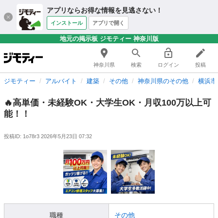
アプリならお得な情報を見逃さない！
インストール
アプリで開く
地元の掲示板 ジモティー 神奈川版
神奈川県
検索
ログイン
投稿
ジモティー
アルバイト
建築
その他
神奈川県のその他
横浜市
🔥高単価・未経験OK・大学生OK・月収100万以上可
能！！
投稿ID: 1o78r3
2026年5月23日 07:32
職種
その他