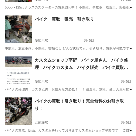
50cc〜125ccクラスのスクーターの買取強化中！ 不動車、事故車、放置車、実働車
滋賀
愛知郡
愛知川駅
その他
買取
バイク 買取 販売 引き取り
愛知川駅
8月5日
事故車、放置車両、不動車、書類なし どんな状態でも、引き取り、買取が可能です！ 
滋賀
愛知郡
愛知川駅
その他
買取
カスタムショップ平野 バイク屋さん バイク修
理 バイクカスタム バイク販売 バイク買取
バイク引き取り 撤去
愛知川駅
8月5日
バイクの修理先、カスタム先、お悩みな方必見！！！ 改造車、族車、受け入れ可能！！ 
滋賀
愛知郡
愛知川駅
その他
タイヤ交換
バイクの買取！引き取り！完全無料のお引き取
り！
五箇荘駅
8月5日
バイクの買取、販売、カスタムを行っておりますカスタムショップ平野です！ ご自宅に