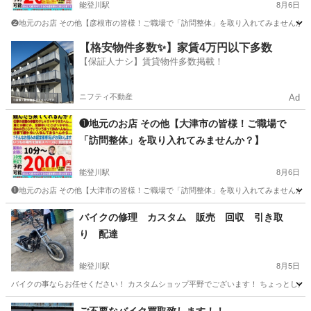
能登川駅
8月6日
❷地元のお店 その他【彦根市の皆様！ご職場で「訪問整体」を取り入れてみませんか？】 わからない
滋賀
彦根市
能登川駅
その他
サロン
【格安物件多数✨】家賃4万円以下多数
【保証人ナシ】賃貸物件多数掲載！
ニフティ不動産
Ad
❶地元のお店 その他【大津市の皆様！ご職場で
「訪問整体」を取り入れてみませんか？】
能登川駅
8月6日
❶地元のお店 その他【大津市の皆様！ご職場で「訪問整体」を取り入れてみませんか？】 わからない
滋賀
大津市
能登川駅
その他
サロン
バイクの修理 カスタム 販売 回収 引き取
り 配達
能登川駅
8月5日
バイクの事ならお任せください！ カスタムショップ平野でございます！ ちょっとした事
滋賀
愛知郡
能登川駅
その他