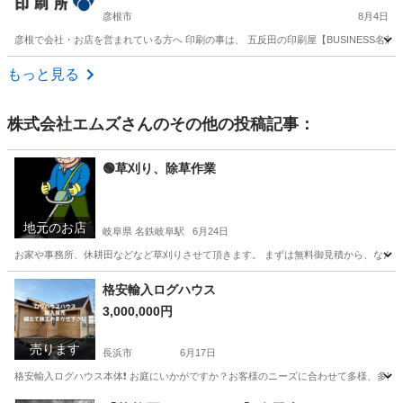
彦根市
8月4日
彦根で会社・お店を営まれている方へ 印刷の事は、 五反田の印刷屋【BUSINESS名
滋賀
彦根市
その他
名刺
もっと見る
株式会社エムズ
さんのその他の投稿記事：
🟢草刈り、除草作業
地元のお店
岐阜県 名鉄岐阜駅
6月24日
お家や事務所、休耕田などなど草刈りさせて頂きます。 まずは無料御見積から、なんなりと
岐阜
岐阜市
名鉄岐阜駅
引っ越し
無料
格安輸入ログハウス
3,000,000円
売ります
長浜市
6月17日
格安輸入ログハウス本体❗️ お庭にいかがですか？お客様のニーズに合わせて多様、多数