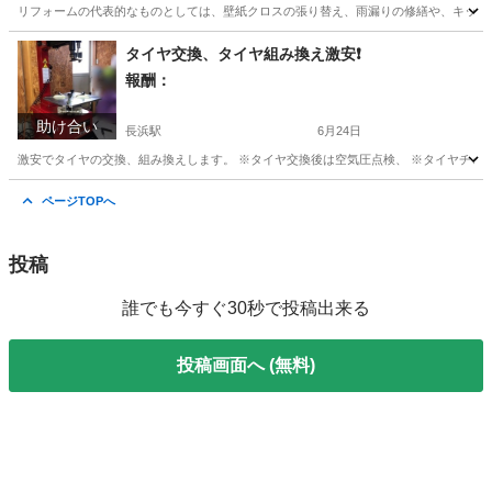
リフォームの代表的なものとしては、壁紙クロスの張り替え、雨漏りの修繕や、キッチン
滋賀
長浜市
便利屋
無料
タイヤ交換、タイヤ組み換え激安❗️
報酬：
助け合い
長浜駅
6月24日
激安でタイヤの交換、組み換えします。 ※タイヤ交換後は空気圧点検、 ※タイヤチェン
滋賀
長浜市
長浜駅
手伝いたい/助けたい
タイヤ交換
ページTOPへ
投稿
誰でも今すぐ30秒で投稿出来る
投稿画面へ (無料)