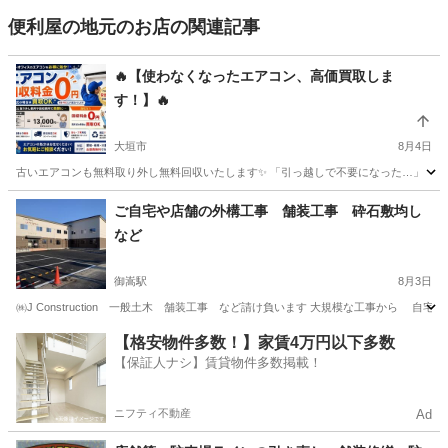
便利屋の地元のお店の関連記事
🔥【使わなくなったエアコン、高価買取しま
す！】🔥
大垣市
8月4日
古いエアコンも無料取り外し無料回収いたします✨ 「引っ越しで不要になった…」 「買い
岐阜
大垣市
便利屋
無料
ご自宅や店舗の外構工事 舗装工事 砕石敷均し
など
御嵩駅
8月3日
㈱J Construction 一般土木 舗装工事 など請け負います 大規模な工事から 自
岐阜
可児郡
御嵩駅
便利屋
無料
【格安物件多数！】家賃4万円以下多数
【保証人ナシ】賃貸物件多数掲載！
ニフティ不動産
Ad