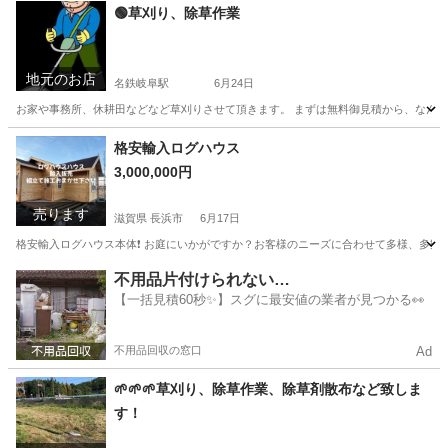
🟢草刈り、除草作業
地元のお店
名鉄岐阜駅
6月24日
お家や事務所、休耕田などなど草刈りさせて頂きます。 まずは無料御見積から、なんなりと
岐阜
岐阜市
名鉄岐阜駅
引っ越し
無料
格安輸入ログハウス
3,000,000円
売ります
滋賀県 長浜市
6月17日
格安輸入ログハウス本体❗️ お庭にいかがですか？お客様のニーズに合わせて多様、多数
滋賀
長浜市
その他
ログハウス
不用品片付けられない…
【一括見積60秒✨】スグに最安値の業者が見つかる👀
不用品回収の窓口
Ad
🌱🌱🌱草刈り、除草作業、除草剤散布など致しま
す！