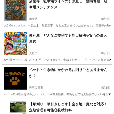
店舗等 駐車場ラインの引き直し 舗装修繕 駐
車場メンテナンス
御嵩駅
8月3日
㈱J Construction 一般土木 舗装工事 など施工させていただきます。 店舗等
岐阜
可児郡
御嵩駅
便利屋
無料
便利屋 どんなご要望でも即日解決✨安心の法人
運営
大垣市
8月3日
便利屋サービス 暮らしのお困りごとは何でもご相談ください！ 「こんなこと頼めるかな
岐阜
大垣市
便利屋
無料
ペット・生き物にかかわるお困りごとありません
か？
美濃加茂市
8月1日
ペットのお世話を頼みたい！ ペットや野生動物、野鳥などの写真撮影の手伝いをしてほし
岐阜
美濃加茂市
便利屋
手伝い
【草刈り・草引きします】空き地・庭など対応！
定期管理も可能◎見積無料