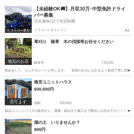
岐阜
岐阜市
茶所駅
建築
短期
【未経験OK🚚】月収30万↑中型免許ドライ
バー募集
完全週休2日で安定転職
ドライバーダイレクト
Ad
草刈り 除草 木の伐採等お任せください
地元のお店
岐阜市
7月23日
初めまして、エムズガレージと申します。 皆様のお力になれるよう親切丁寧に対応し
岐阜
岐阜市
草刈り
無料
格安ユニットハウス
600,000円
売ります
室駅
6月24日
新品ユニットハウスの販売から、運搬、組み立て施工まで弊社にお任せ下さい！！ ★同じ
岐阜
大垣市
室駅
その他
ユニットハウス
畑の土 いりませんか？
800円