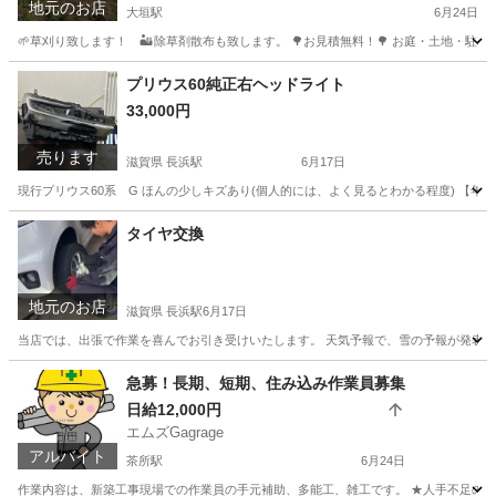
地元のお店
大垣駅
6月24日
🌱草刈り致します！ 🏜️除草剤散布も致します。 🌳お見積無料！🌳 お庭・土地
岐阜
大垣市
大垣駅
草刈り
無料
プリウス60純正右ヘッドライト
33,000円
売ります
滋賀県 長浜駅
6月17日
現行プリウス60系 G ほんの少しキズあり(個人的には、よく見るとわかる程度) 【年式】2023
滋賀
長浜市
長浜駅
外装、車外用品
ヘッドライト
タイヤ交換
地元のお店
滋賀県 長浜駅
6月17日
当店では、出張で作業を喜んでお引き受けいたします。 天気予報で、雪の予報が発表され
滋賀
長浜市
長浜駅
便利屋
タイヤ交換
急募！長期、短期、住み込み作業員募集
日給12,000円
エムズGagrage
アルバイト
茶所駅
6月24日
作業内容は、新築工事現場での作業員の手元補助、多能工、雑工です。 ★人手不足の為、真