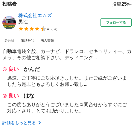
投稿者
投稿
25
件
株式会社エムズ
男性
フォローする
4.5
(
34
)
身分証
電話番号
法人書類
自動車電装全般、カーナビ、ドラレコ、セキュリティー、カ
メラ、その他ご相談下さい。デッドニング...
良い
かんだ
迅速、ご丁寧にご対応頂きました。またご縁がございま
したら是非ともよろしくお願い致し...
良い
はな
この度もありがとうございました☺️問合せからすぐにご
対応下さり、とても助かりました...
評価をもっと見る