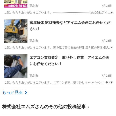
羽島市
7月28日
ご覧いただきありがとうございます。 ----------------------------------- 株式会社アイエム
岐阜
羽島市
便利屋
不用
家屋解体 家財撤去などアイエム企画にお任せくだ
さい！
羽島市
7月28日
ご覧いただきありがとうございます。 家を建て替える前の解体 空き家の解体 個人、法人問
岐阜
羽島市
便利屋
エアコン買取査定 取り外し作業 アイエム企画
にお任せください！
羽島市
7月28日
ご覧いただきありがとうございます。 エアコン買取、取り外しキャンペーン！ ◆エアコ
岐阜
羽島市
便利屋
無料
もっと見る
株式会社エムズ
さんのその他の投稿記事：