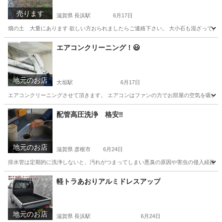
売ります
滋賀県 長浜駅
6月17日
畑の土 大量にあります 欲しい方おられましたらご連絡下さい。 大小石も混ざっております
滋賀
長浜市
長浜駅
その他
エアコンクリーニング！😃
地元のお店
大垣駅
6月17日
エアコンクリーニングさせて頂きます。 エアコンはファンの力でお部屋の空気を吸い込
岐阜
大垣市
大垣駅
便利屋
配管高圧洗浄 格安‼️
地元のお店
滋賀県 彦根市
6月24日
排水管は定期的に洗浄しないと、汚れがつまってしまい悪臭の原因や害虫の侵入経路にな
滋賀
彦根市
便利屋
格安
軽トラあおりアルミドレスアップ
地元のお店
滋賀県 長浜駅
6月24日