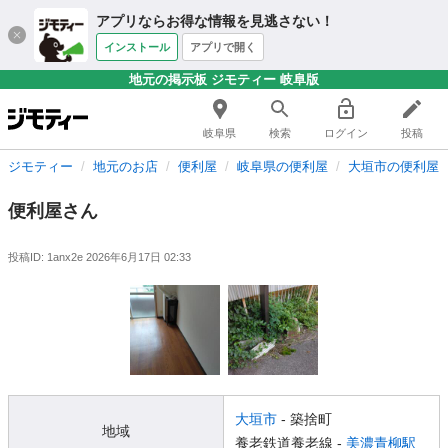
アプリならお得な情報を見逃さない！
インストール
アプリで開く
地元の掲示板 ジモティー 岐阜版
岐阜県
検索
ログイン
投稿
ジモティー
地元のお店
便利屋
岐阜県の便利屋
大垣市の便利屋
便利屋さん
投稿ID: 1anx2e
2026年6月17日 02:33
大垣市
- 築捨町
地域
養老鉄道養老線 -
美濃青柳駅