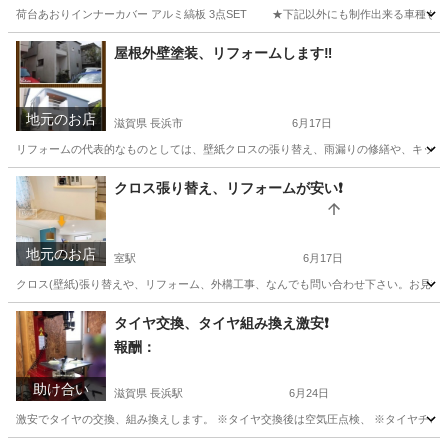
荷台あおりインナーカバー アルミ縞板 3点SET ★下記以外にも制作出来る車種もござい
滋賀
長浜市
長浜駅
その他
軽トラ
屋根外壁塗装、リフォームします‼️
地元のお店
滋賀県 長浜市
6月17日
リフォームの代表的なものとしては、壁紙クロスの張り替え、雨漏りの修繕や、キッチン
滋賀
長浜市
便利屋
無料
クロス張り替え、リフォームが安い❗️
地元のお店
室駅
6月17日
クロス(壁紙)張り替えや、リフォーム、外構工事、なんでも問い合わせ下さい。お見積もり無料
岐阜
大垣市
室駅
その他
無料
タイヤ交換、タイヤ組み換え激安❗️
報酬：
助け合い
滋賀県 長浜駅
6月24日
激安でタイヤの交換、組み換えします。 ※タイヤ交換後は空気圧点検、 ※タイヤチェン