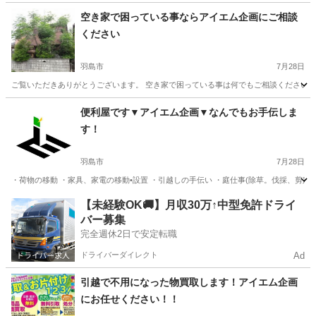
岐阜
加茂郡
便利屋
無料
空き家で困っている事ならアイエム企画にご相談
ください
羽島市
7月28日
ご覧いただきありがとうございます。 空き家で困っている事は何でもご相談ください！ 
岐阜
羽島市
便利屋
便利屋です▼アイエム企画▼なんでもお手伝しま
す！
羽島市
7月28日
・荷物の移動 ・家具、家電の移動•設置 ・引越しの手伝い ・庭仕事(除草。伐採、剪定
岐阜
羽島市
便利屋
岐阜
岐阜市
便利屋
無料
【未経験OK🚚】月収30万↑中型免許ドライ
バー募集
完全週休2日で安定転職
ドライバーダイレクト
Ad
引越で不用になった物買取します！アイエム企画
にお任せください！！