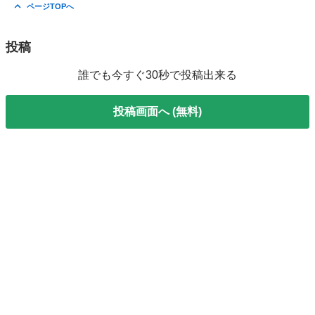
滋賀
長浜市
長浜駅
手伝いたい/助けたい
タイヤ交換
ページTOPへ
投稿
誰でも今すぐ30秒で投稿出来る
投稿画面へ (無料)