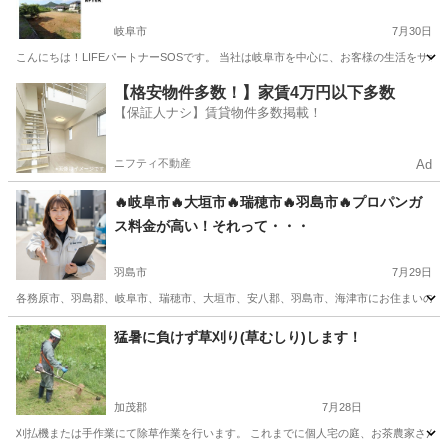
岐阜市
7月30日
こんにちは！LIFEパートナーSOSです。 当社は岐阜市を中心に、お客様の生活をサポ
岐阜
岐阜市
便利屋
無料
【格安物件多数！】家賃4万円以下多数
【保証人ナシ】賃貸物件多数掲載！
ニフティ不動産
Ad
🔥岐阜市🔥大垣市🔥瑞穂市🔥羽島市🔥プロパンガ
ス料金が高い！それって・・・
羽島市
7月29日
各務原市、羽島郡、岐阜市、瑞穂市、大垣市、安八郡、羽島市、海津市にお住まいの方 
岐阜
羽島市
便利屋
プロパンガス
猛暑に負けず草刈り(草むしり)します！
加茂郡
7月28日
刈払機または手作業にて除草作業を行います。 これまでに個人宅の庭、お茶農家さん、