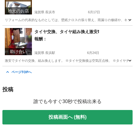
地元のお店
滋賀県 長浜市
6月17日
リフォームの代表的なものとしては、壁紙クロスの張り替え、雨漏りの修繕や、キッチン
滋賀
長浜市
便利屋
無料
タイヤ交換、タイヤ組み換え激安❗️
報酬：
助け合い
滋賀県 長浜駅
6月24日
激安でタイヤの交換、組み換えします。 ※タイヤ交換後は空気圧点検、 ※タイヤチェン
滋賀
長浜市
長浜駅
手伝いたい/助けたい
タイヤ交換
ページTOPへ
投稿
誰でも今すぐ30秒で投稿出来る
投稿画面へ (無料)