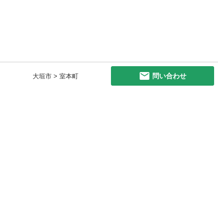
問い合わせ
大垣市 > 室本町
初めての方へ
利用規約
プライバシーポリシー
プライバシー・ステートメント
健全化に資する運用方針
お問い合わせ
運営会社
サイトマップ
ご利用ガイド
フリーワードで探す
PC版で表示
都道府県選択