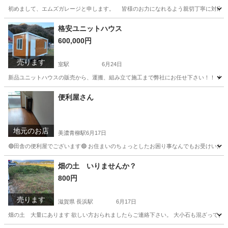
初めまして、エムズガレージと申します。 皆様のお力になれるよう親切丁寧に対応し
岐阜
岐阜市
草刈り
無料
格安ユニットハウス
600,000円
売ります
室駅
6月24日
新品ユニットハウスの販売から、運搬、組み立て施工まで弊社にお任せ下さい！！ ★同じ
岐阜
大垣市
室駅
その他
ユニットハウス
便利屋さん
地元のお店
美濃青柳駅
6月17日
🟢田舎の便利屋でございます🟢 お住まいのちょっとしたお困り事なんでもお受けいたしま
岐阜
大垣市
美濃青柳駅
便利屋
手伝い
畑の土 いりませんか？
800円
売ります
滋賀県 長浜駅
6月17日
畑の土 大量にあります 欲しい方おられましたらご連絡下さい。 大小石も混ざっております