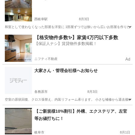
西岐阜駅
8月3日
和室として使わなくなった部屋を洋室に 1部屋ずつでは狭いから広いお部屋を作りたい 部
岐阜
岐阜市
西岐阜駅
リフォーム
【格安物件多数✨】家賃4万円以下多数
【保証人ナシ】賃貸物件多数掲載！
ニフティ不動産
Ad
大家さん・管理会社様へお知らせ
各務原市
8月3日
空室の原状回復、クロス張替え、内装リフォーム承ります。 小さな補修から退去後の一室
岐阜
各務原市
リフォーム
【ご新規様10%割引】外構、エクステリア、左官
等お値打ちに！
岐阜市
8月1日