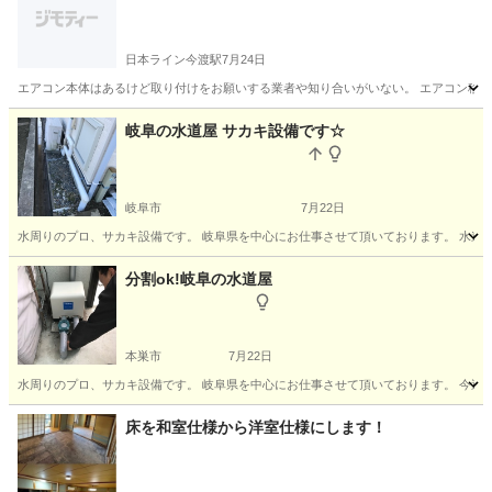
日本ライン今渡駅
7月24日
エアコン本体はあるけど取り付けをお願いする業者や知り合いがいない。 エアコン移設し
岐阜
美濃加茂市
日本ライン今渡駅
電気工事
取り付け
岐阜の水道屋 サカキ設備です☆
岐阜市
7月22日
水周りのプロ、サカキ設備です。 岐阜県を中心にお仕事させて頂いております。 水道屋
岐阜
岐阜市
水道工事
分割ok!岐阜の水道屋
本巣市
7月22日
水周りのプロ、サカキ設備です。 岐阜県を中心にお仕事させて頂いております。 今週〜寒く
岐阜
本巣市
水道工事
パイプ
床を和室仕様から洋室仕様にします！