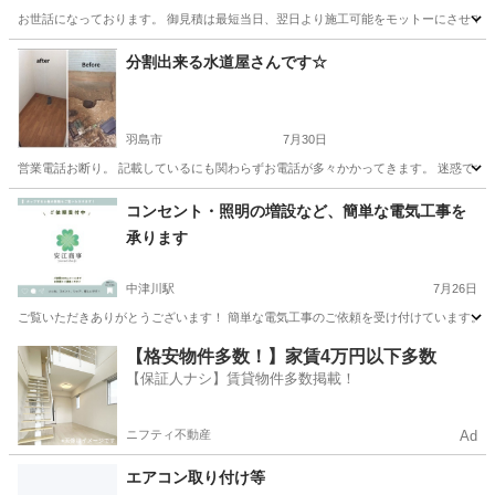
お世話になっております。 御見積は最短当日、翌日より施工可能をモットーにさせて頂いてます
岐阜
岐阜市
その他
無料
分割出来る水道屋さんです☆
羽島市
7月30日
営業電話お断り。 記載しているにも関わらずお電話が多々かかってきます。 迷惑ですの
岐阜
羽島市
水道工事
コンセント・照明の増設など、簡単な電気工事を
承ります
中津川駅
7月26日
ご覧いただきありがとうございます！ 簡単な電気工事のご依頼を受け付けています。 ✅ 
岐阜
中津川市
中津川駅
電気工事
無料
【格安物件多数！】家賃4万円以下多数
【保証人ナシ】賃貸物件多数掲載！
ニフティ不動産
Ad
エアコン取り付け等