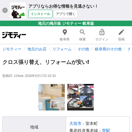
アプリならお得な情報を見逃さない！
インストール
アプリで開く
地元の掲示板 ジモティー 岐阜版
岐阜県
検索
ログイン
投稿
ジモティー
地元のお店
リフォーム
その他
岐阜県のその他
大
クロス張り替え、リフォームが安い❗️
投稿ID: 124wic
2026年6月17日 02:33
大垣市
- 室本町
地域
養老鉄道養老線 -
室駅