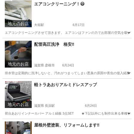
滋賀
長浜市
長浜駅
その他
エアコンクリーニング！😃
地元のお店
大垣駅
6月17日
エアコンクリーニングさせて頂きます。 エアコンはファンの力でお部屋の空気を吸い込
岐阜
大垣市
大垣駅
便利屋
配管高圧洗浄 格安‼️
地元のお店
滋賀県 彦根市
6月24日
排水管は定期的に洗浄しないと、汚れがつまってしまい悪臭の原因や害虫の侵入経路にな
滋賀
彦根市
便利屋
格安
軽トラあおりアルミドレスアップ
地元のお店
滋賀県 長浜駅
6月24日
荷台あおりインナーカバー アルミ縞板 3点SET ★下記以外にも制作出来る車種もござい
滋賀
長浜市
長浜駅
その他
軽トラ
屋根外壁塗装、リフォームします‼️