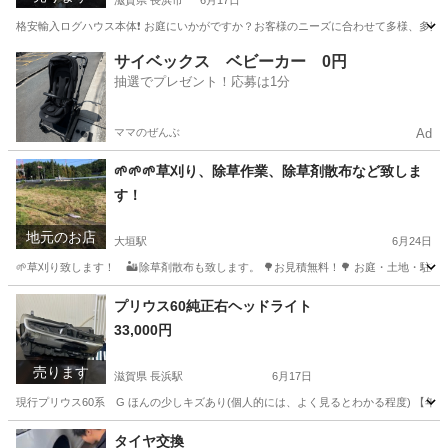
滋賀県 長浜市
6月17日
格安輸入ログハウス本体❗️ お庭にいかがですか？お客様のニーズに合わせて多様、多数
滋賀
長浜市
その他
ログハウス
サイベックス ベビーカー 0円
抽選でプレゼント！応募は1分
ママのぜんぶ
Ad
🌱🌱🌱草刈り、除草作業、除草剤散布など致しま
す！
地元のお店
大垣駅
6月24日
🌱草刈り致します！ 🏜️除草剤散布も致します。 🌳お見積無料！🌳 お庭・土地
岐阜
大垣市
大垣駅
草刈り
無料
プリウス60純正右ヘッドライト
33,000円
売ります
滋賀県 長浜駅
6月17日
現行プリウス60系 G ほんの少しキズあり(個人的には、よく見るとわかる程度) 【年式】2023
滋賀
長浜市
長浜駅
外装、車外用品
ヘッドライト
タイヤ交換