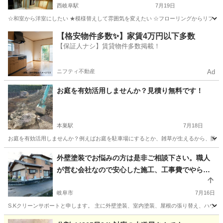
西岐阜駅
7月19日
☆和室から洋室にしたい ★模様替えして雰囲気を変えたい ☆フローリングからリフォー
岐阜
岐阜市
西岐阜駅
リフォーム
【格安物件多数✨】家賃4万円以下多数
【保証人ナシ】賃貸物件多数掲載！
ニフティ不動産
Ad
お庭を有効活用しませんか？見積り無料です！
本巣駅
7月18日
お庭を有効活用しませんか？例えばお庭を駐車場にするとか、雑草が生えるから、防草シ
岐阜
本巣市
本巣駅
その他
シート
外壁塗装でお悩みの方は是非ご相談下さい。職人
が営む会社なので安心した施工、工事費でやらせ
て頂いてます！！
岐阜市
7月16日
S.Kクリーンサポートと申します。 主に外壁塗装、室内塗装、屋根の張り替え、ハウス
岐阜
岐阜市
その他
外壁塗装