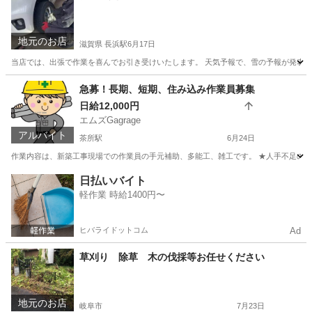
地元のお店
滋賀県 長浜駅
6月17日
当店では、出張で作業を喜んでお引き受けいたします。 天気予報で、雪の予報が発表され
滋賀
長浜市
長浜駅
便利屋
タイヤ交換
急募！長期、短期、住み込み作業員募集
日給12,000円
エムズGagrage
アルバイト
茶所駅
6月24日
作業内容は、新築工事現場での作業員の手元補助、多能工、雑工です。 ★人手不足の為、真
岐阜
岐阜市
茶所駅
建築
短期
日払いバイト
軽作業 時給1400円〜
ヒバライドットコム
Ad
草刈り 除草 木の伐採等お任せください
地元のお店
岐阜市
7月23日