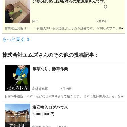
分割ok!365日24h対応の水道屋さんです。
関市
7月15日
営業電話お断り！！！ 女職人のいる水道屋さんサカキ設備です。 水周りのプロ、サカキ
岐阜
関市
水道工事
もっと見る
株式会社エムズ
さんのその他の投稿記事：
🟢草刈り、除草作業
地元のお店
名鉄岐阜駅
6月24日
お家や事務所、休耕田などなど草刈りさせて頂きます。 まずは無料御見積から、なんなりと
岐阜
岐阜市
名鉄岐阜駅
引っ越し
無料
格安輸入ログハウス
3,000,000円
売ります