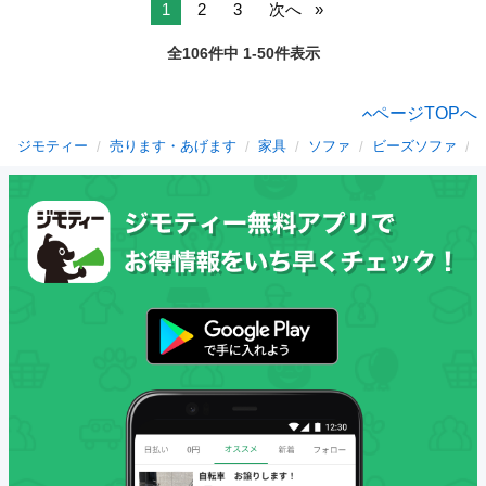
1
2
3
次へ
全106件中 1-50件表示
ページTOPへ
ジモティー
売ります・あげます
家具
ソファ
ビーズソファ