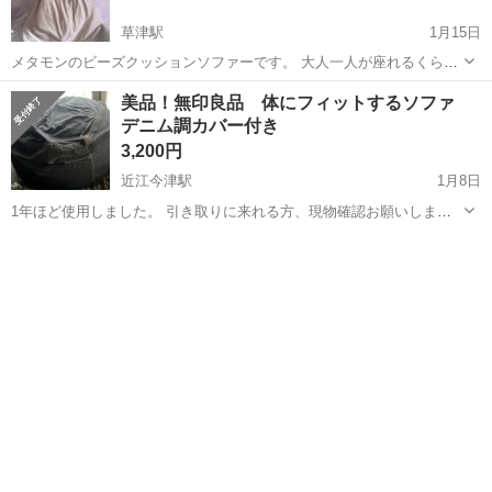
草津駅
1月15日
メタモンのビーズクッションソファーです。 大人一人が座れるくらい
の大きさです。 数年前に購入し、新しいソファーを購入した為出品い
滋賀
草津市
草津駅
ソファ
メタモン
美品！無印良品 体にフィットするソファ
たします。 2枚目の写真のように座る部分に1ヶ所汚れがありますが、
デニム調カバー付き
洗濯したら取れそうな汚れでは...
3,200円
近江今津駅
1月8日
1年ほど使用しました。 引き取りに来れる方、現物確認お願いしま
す。
滋賀
高島市
近江今津駅
ソファ
体にフィットするソファ