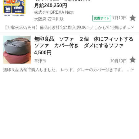
月給240,250円
株式会社BREXA Next
7月10日
提携サイト
大阪府 石津川駅
【月収例30万円可】備品付き社宅に即入居OK！／しかも社宅費はずっ
と無料♪／トラクタ本体の製造／資格経験不問★異業種からの転職活躍
大阪
堺市
石津川駅
その他
無印良品 ソファ ２個 体にフィットする
中！／赴任旅費会社負担／工場まで無料送迎あり◎《大阪府堺市》 人
ソファ カバー付き ダメにするソファ
気の工場のお仕事 ◇トラクタ...
4,500円
草津市
10月10日
無印良品店舗で購入しました。 レッド、グレーのカバー付きです。 ４
年程宅内で使用したものです。 草津市、栗東市、野洲市、守山市内で
滋賀
草津市
ソファ
体にフィットするソファ
場所をご指定ください。 現物確認歓迎です。