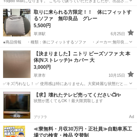
Yogibo Maxになります。 こちらで譲っていただきましたが、出品させ
ていただきます。 何かご不明な点がございましたらお問い合わせくだ
滋賀
東近江市
能登川駅
ソファ
Yogibo
取りに来られる方限定！！ 体にフィットす
さい。
るソファ 無印良品 グレー
5,500円
草津駅
6月25日
●商品情報 ・種類：体にフィットするソファ ・メーカー:無印良品
・色：グレー ・サイズ(約)ソファー：幅60×奥行き64×高さ45cm
滋賀
草津市
草津駅
ソファ
体にフィットするソファ
【決まりました】ニトリ ビーズソファ 大 本
・店舗管理番号：1085000150596 ●詳細な状...
体(Nストレッチ)+ カバー 大
3,000円
草津市
10月15日
✅キズ汚れなし！ ✅ 使用感は特にありません。大変綺麗な状態だと思
います。 サイズ:幅65x奥65x高45cm 【希望取引場所】滋賀県草津市笠
滋賀
草津市
ソファ
ニトリ
【求】壊れたテレビ売ってください📺✨
山 【希望取引日時】相談可能 上記の条件に合わせてくださる方を優先
状態が悪くてもOK！最大限買取します
させていた...
Ad
プリフラ
≪寮無料・月収30万円・正社員≫自動車系工
場での検査・検品 交替制