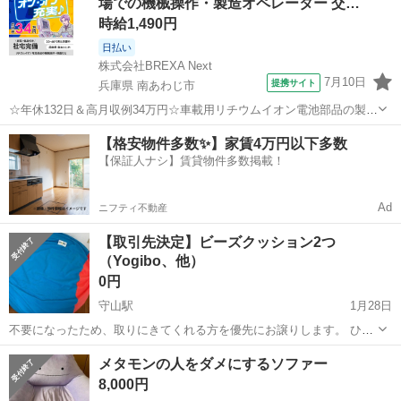
場での機械操作・製造オペレーター 交…
時給1,490円
日払い
株式会社BREXA Next
7月10日
提携サイト
兵庫県 南あわじ市
☆年休132日＆高月収例34万円☆車載用リチウムイオン電池部品の製造
／4勤2休でオフも充実♪／家具・家電付き社宅あり＆前払いで生活支援
兵庫
南あわじ市
その他
【格安物件多数✨】家賃4万円以下多数
物資が受け取れる◎／20〜40代男女活躍中！ 車載用リチウムイオン電
【保証人ナシ】賃貸物件多数掲載！
池部品の製造 車載用...
Ad
ニフティ不動産
【取引先決定】ビーズクッション2つ
（Yogibo、他）
0円
守山駅
1月28日
不要になったため、取りにきてくれる方を優先にお譲りします。 ひと
つはYogiboで、もうひとつはネットで買ったものです。 4年ほど使っ
滋賀
守山市
守山駅
ソファ
Yogibo
メタモンの人をダメにするソファー
ており、毛玉ややぶれがあります。 紺色のビーズクッションは、カバ
8,000円
ーを外すと、...