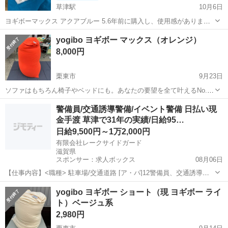
草津駅
10月6日
ヨギボーマックス アクアブルー 5.6年前に購入し、使用感があります
が、 一度中身のビーズを購入し、足したので まだ普通に使用頂けると
滋賀
草津市
草津駅
ソファ
Yogibo
yogibo ヨギボー マックス（オレンジ）
思います。 定価約30000円
8,000円
栗東市
9月23日
ソファはもちろん椅子やベッドにも。あなたの要望を全て叶えるNo.1
ソファ。 チェア、ソファ、リクライナー、ベッド、これひとつで解決
滋賀
栗東市
ソファ
yogibo
警備員/交通誘導警備/イベント警備 日払い現
です。 【仕様】 カバー コットン 89% / ポリウレタン 11% インナー...
金手渡 草津で31年の実績/日給95…
日給9,500円～1万2,000円
有限会社レークサイドガード
滋賀県
スポンサー：求人ボックス
08月06日
【仕事内容】<職種> 駐車場/交通道路 [ア・パ]12警備員、交通誘導警
備、イベント警備 <雇用形態> アルバイト・パート <給与> [ア・パ]1
アルバイト・パート
yogibo ヨギボー ショート（現 ヨギボー ライ
日給9,500円～12,000円、2日給11,750円～14,375円 交通費:一部...
ト）ベージュ系
2,980円