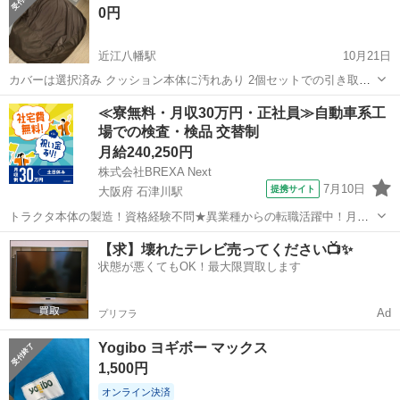
0円
近江八幡駅
10月21日
カバーは選択済み クッション本体に汚れあり 2個セットでの引き取り
お願い致します。
滋賀
近江八幡市
近江八幡駅
ソファ
ビーズクッション
≪寮無料・月収30万円・正社員≫自動車系工
場での検査・検品 交替制
月給240,250円
株式会社BREXA Next
7月10日
提携サイト
大阪府 石津川駅
トラクタ本体の製造！資格経験不問★異業種からの転職活躍中！月収
例29万円以上！生活支援物資事前対応可◎即日入寮OK！寮費はずっと
大阪
堺市
石津川駅
その他
【求】壊れたテレビ売ってください📺✨
無料＆備品付き1R寮完備！赴任旅費会社負担！工場まで無料送迎あり
状態が悪くてもOK！最大限買取します
◎《大阪府堺市》 人気の工場の...
Ad
プリフラ
Yogibo ヨギボー マックス
1,500円
オンライン決済