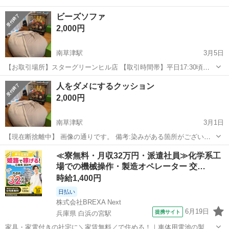
ビーズソファ
2,000円
南草津駅
3月5日
【お取引場所】スターグリーンヒル店 【取引時間帯】平日17:30頃
土日終日 (ご相談下さい) 少しでも気になりましたら、お気軽にご連
滋賀
草津市
南草津駅
ソファ
時間帯
人をダメにするクッション
絡下さい。
2,000円
南草津駅
3月1日
【現在断捨離中】 画像の通りです。 備考:染みがある箇所がございま
す。ただ、漂白剤等で落ちるかもしれません。 [お取引場所] スターグ
滋賀
草津市
南草津駅
ソファ
時間帯
≪寮無料・月収32万円・派遣社員≫化学系工
リーンヒル店 [取引時間帯] 平日17:30頃、土日終日 (お気軽にご相談
場での機械操作・製造オペレーター 交…
下さい)
時給1,400円
日払い
株式会社BREXA Next
6月19日
提携サイト
兵庫県 白浜の宮駅
家具・家電付きの社宅に＼家賃無料／で住める！｜車体用電池の製造