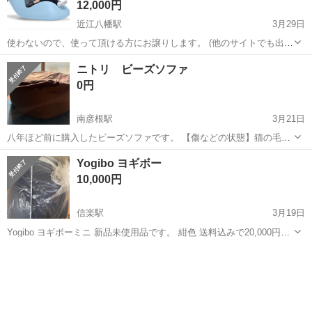
12,000円
近江八幡駅
3月29日
使わないので、使って頂ける方にお譲りします。 (他のサイトでも出品
していますので、気になる方は早めにご連絡お願いします) 20km圏内
滋賀
近江八幡市
近江八幡駅
ソファ
ヨギボーマックス
ニトリ ビーズソファ
であれば、引渡し可能ですのでご相談下さい。 カバーは洗濯済です。
0円
シミなど特にありません...
南彦根駅
3月21日
八年ほど前に購入したビーズソファです。 【傷などの状態】猫の毛、
爪痕など多少あります。気になる方はご遠慮ください。 【アピールポ
滋賀
彦根市
南彦根駅
ソファ
ニトリ
Yogibo ヨギボー
イント】本体緑色、茶色のカバーを掛けています。 【希望取引場所】
10,000円
彦根市平田町 【希望取引日時...
信楽駅
3月19日
Yogibo ヨギボーミニ 新品未使用品です。 紺色 送料込みで20,000円超
えます。半額以下です。
滋賀
甲賀市
信楽駅
ソファ
Yogibo