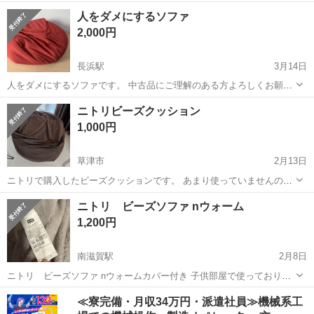
ます。 ヘタリと汚れはありますが、それでも必要な方へ差し上げま
滋賀
大津市
比叡山坂本駅
ソファ
ビーズクッション
人をダメにするソファ
す。 JR比叡山坂本駅まで引き取りに来て頂ける方にお願い致します。
2,000円
長浜駅
3月14日
人をダメにするソファです。 中古品にご理解のある方よろしくお願い
します。 長浜市、彦根市、米原市あたりでお渡し希望です。 少し遠く
滋賀
長浜市
長浜駅
ソファ
人をダメにするソファ
ニトリビーズクッション
ても伺えるかもしれないのでご連絡下さい！
1,000円
草津市
2月13日
ニトリで購入したビーズクッションです。 あまり使っていませんの
で、外のカバーは綺麗です。 サイズ（約） 縦65 横65 高さ45 中のビ
滋賀
草津市
ソファ
ビーズクッション
ニトリ ビーズソファ nウォーム
ーズクッションの布にシミあり 中古品でご理解いただける方 よろしく
1,200円
お願いします。
南滋賀駅
2月8日
ニトリ ビーズソファ nウォームカバー付き 子供部屋で使っておりま
した。 8カ月ほどの使用です。 まだまだお使いいただけます(^^)
滋賀
大津市
南滋賀駅
ソファ
ニトリ
≪寮完備・月収34万円・派遣社員≫機械系工