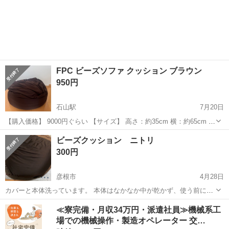
FPC ビーズソファ クッション ブラウン
950円
石山駅
7月20日
【購入価格】 9000円ぐらい 【サイズ】 高さ：約35cm 横：約65cm 奥
行き：約65cm （大体です） 【傷などの状態】 とくに目立った傷は
滋賀
大津市
石山駅
ソファ
神社
ビーズクッション ニトリ
ありません。 【希望取引場所】 神社の前 【希望取引日時】 平日午...
300円
彦根市
4月28日
カバーと本体洗っています。 本体はなかなか中が乾かず、使う前に乾
かしてもらう方がいいかと思います。
滋賀
彦根市
ソファ
ビーズクッション
≪寮完備・月収34万円・派遣社員≫機械系工
場での機械操作・製造オペレーター 交…