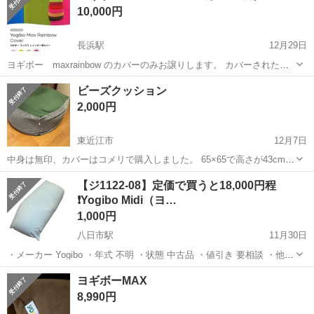
10,000円
しを控えてい...
長浜駅
12月29日
ヨギボー maxrainbow のカバーのみお譲りします。 カバーされた状
態で送られてきましたが、ヨギボー自体使用していないので新品未使
滋賀
長浜市
長浜駅
ソファ
ヨギボー
ビーズクッション
用になります。
2,000円
東近江市
12月7日
中身は無印、カバーはコメリで購入しました。 65×65で高さが43cmで
す。 プレゼントでもらいましたが、生活スタイルと合わず数回しか座
滋賀
東近江市
ソファ
ビーズクッション
【ジ1122-08】定価で買うと18,000円程
っていません。 引き渡しは現金のみで、近江八幡、東近江周辺でご相
❗️Yogibo Midi（ヨ…
談できたらと思います...
1,000円
八日市駅
11月30日
・メーカー Yogibo ・年式 不明 ・状態 中古品 ・値引き 要相談 ・他商
品とのセット売り 要相談 ・単品購入 要相談 ・配達サービス 対応可能
滋賀
東近江市
八日市駅
ソファ
Yogibo
ヨギボーMAX
(別料金) 汚れがある為お安くしてます。 中古品ではあります...
8,990円