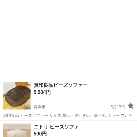
象外です。 ■清掃済みです■ 大きいサイズのヨギボーのビーズソファ
です。 ...
無印良品ビーズソファー
5,584円
長浜市
6月13日
無印良品 ビーズソファー サイズ:横65 ×奥行き65 ×高さ43 カラー:ブラ
ウン 使用期間:半年 仕様:ブラウンの表面のカバーは洗濯可能です 定
滋賀
長浜市
ソファ
無印良品
ニトリ ビーズソファ
価:13,980円 参考程度として4枚目5枚目の写真は、無印良品のホームペ
500円
ー...