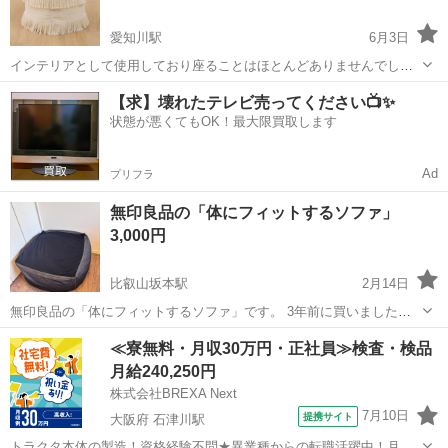
愛知川駅
6月3日
インテリアとして使用しており座ることはほとんどありませんでし
た。 経年による黄ばみ等ありますので、引き渡し時に状態確認をして
滋賀
愛知郡
愛知川駅
ソファ
ニトリ
【求】壊れたテレビ売ってください📺✨
もらえればと思います。 美品ではないこと、一度人の手に渡っている
状態が悪くてもOK！最大限買取します
ことをご理解いただける方のみご購入下...
Ad
プリフラ
無印良品の「体にフィットするソファ」
3,000円
比叡山坂本駅
2月14日
無印良品の「体にフィットするソファ」です。 3年前に買いました
が、実際使用した時間は3ヶ月程度です。 よろしくお願いいたしま
滋賀
大津市
比叡山坂本駅
ソファ
≪寮無料・月収30万円・正社員≫検査・検品
す。
体にフィットするソファ
月給240,250円
株式会社BREXA Next
7月10日
提携サイト
大阪府 石津川駅
トラクタ本体の製造！資格経験不問★異業種からの転職活躍中！月収