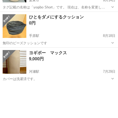
栗東市
9月14日
タグ記載の名称は「yogibo Short」です。 現在は、名称を変更し
「yogibo Lite」として販売されています。 【参考URL】
滋賀
栗東市
ソファ
yogibo
ひとをダメにするクッション
https://yogibo.jp/products/sht 【サイズ】...
0円
手原駅
8月18日
無印のビーズクッションです
滋賀
栗東市
手原駅
ソファ
ビーズクッション
ヨギボー マックス
9,000円
河瀬駅
7月29日
カバーは洗濯済です。
滋賀
彦根市
河瀬駅
ソファ
ヨギボー