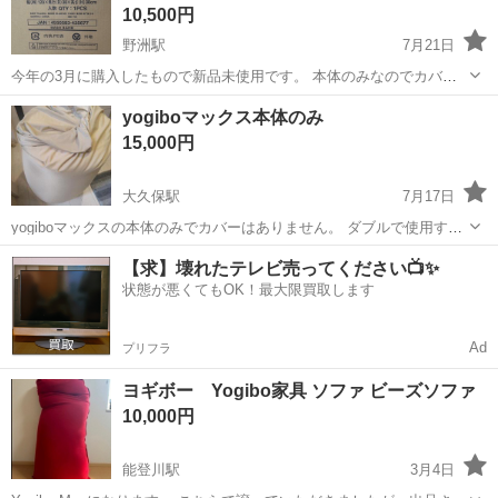
10,500円
野洲駅
7月21日
今年の3月に購入したもので新品未使用です。 本体のみなのでカバー
はお店で購入して下さい。 かなり大きいので、乗せれる車で取りに来
滋賀
野洲市
野洲駅
ソファ
体にフィットするソファ
yogiboマックス本体のみ
て下さい。 無印HPより 商品サイズ：約幅120×奥行38×高さ38ｃｍ。
15,000円
お客様の声から生ま...
大久保駅
7月17日
yogiboマックスの本体のみでカバーはありません。 ダブルで使用する
予定で購入しましたが、想像以上に大きかったので、出品します。 ダ
滋賀
大津市
大久保駅
ソファ
yogibo
【求】壊れたテレビ売ってください📺✨
ブルのカバーで良ければ、別途3000円でおつけ致します。
状態が悪くてもOK！最大限買取します
Ad
プリフラ
ヨギボー Yogibo家具 ソファ ビーズソファ
10,000円
能登川駅
3月4日