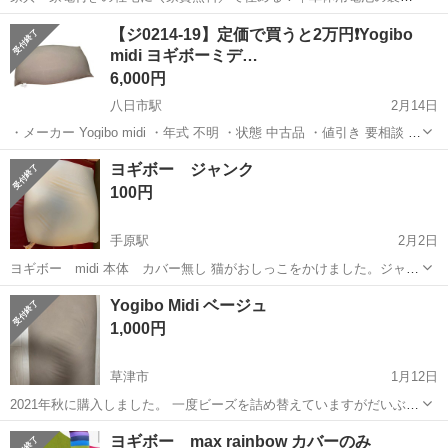
｜未経験から月収例32万円♪｜さらに【年間休日130日】！ 人気の工場
兵庫
姫路市
白浜の宮駅
その他
【ジ0214-19】定価で買うと2万円❗️Yogibo
のお仕事 ◇車体用電池の製造◇ 機械の操作、部品のセッティング、検
midi ヨギボーミデ…
査、清掃業務など。 ...
6,000円
八日市駅
2月14日
・メーカー Yogibo midi ・年式 不明 ・状態 中古品 ・値引き 要相談 ・
他商品とのセット売り 要相談 ・単品購入 要相談 ・配達サービス 対応
滋賀
東近江市
八日市駅
ソファ
Yogibo
ヨギボー ジャンク
可能(別料金) 中古品ではありますので、ご理解のほど...
100円
手原駅
2月2日
ヨギボー midi 本体 カバー無し 猫がおしっこをかけました。ジャン
クです。 ご自分で洗える方、ペット用としてのみ使う方いかがです
滋賀
栗東市
手原駅
ソファ
ヨギボー
Yogibo Midi ベージュ
か。
1,000円
草津市
1月12日
2021年秋に購入しました。 一度ビーズを詰め替えていますがだいぶへ
たっています。 カバーは汚れ、シミがかなり目立つため取り替えをお
滋賀
草津市
ソファ
Yogibo
ヨギボー max rainbow カバーのみ
すすめします。 直接取りに来てくださる方のみでお願いします。 引越