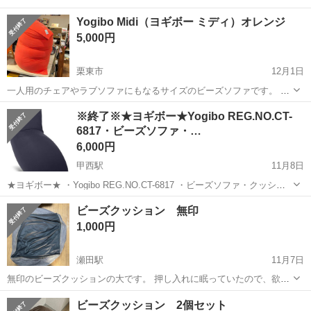
Yogibo Midi（ヨギボー ミディ）オレンジ
5,000円
栗東市
12月1日
一人用のチェアやラブソファにもなるサイズのビーズソファです。 使
わないときは立てておけば、場所も取りません。 【仕様】 カバー：コ
滋賀
栗東市
ソファ
Yogibo
※終了※★ヨギボー★Yogibo REG.NO.CT-
ットン 89% / ポリウレタン 11％ インナーカバー：ポリエステル
6817・ビーズソファ・…
87%...
6,000円
甲西駅
11月8日
★ヨギボー★ ・Yogibo REG.NO.CT-6817 ・ビーズソファ・クッショ
ンソファ ・約高さ110cm×幅80cm （当方での採寸です。多少の誤差等
滋賀
湖南市
甲西駅
ソファ
Yogibo
ビーズクッション 無印
ご了承下さい） ※商品の状態や詳しいサイズ等は現物にてご確認く
1,000円
だ...
瀬田駅
11月7日
無印のビーズクッションの大です。 押し入れに眠っていたので、欲し
い方にお譲りします
滋賀
大津市
瀬田駅
ソファ
ビーズクッション
ビーズクッション 2個セット