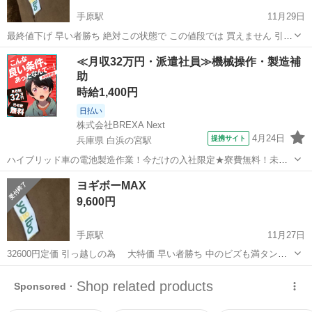
手原駅
11月29日
最終値下げ 早い者勝ち 絶対この状態で この値段では 買えません 引っ
越しに伴い 大幅値下げ ビズも満タンにしました。 洗濯して綺麗な状
滋賀
栗東市
手原駅
ソファ
ヨギボー
≪月収32万円・派遣社員≫機械操作・製造補
態です 同じ状態のヨギボー 定価32800円 リサイクルショップでは、
助
22800円で販...
時給1,400円
日払い
株式会社BREXA Next
4月24日
提携サイト
兵庫県 白浜の宮駅
ハイブリッド車の電池製造作業！今だけの入社限定★寮費無料！未経
験活躍中★20～50代の男性活躍中！安定企業で長期で働きたい方オス
兵庫
姫路市
白浜の宮駅
その他
ヨギボーMAX
スメ！年間休日130日！正社員登用制度あり！マイカー通勤OK！ワン
9,600円
ルーム寮完備！《兵庫県姫路市》...
手原駅
11月27日
32600円定価 引っ越しの為 大特価 早い者勝ち 中のビズも満タンに
しました
滋賀
栗東市
手原駅
ソファ
ヨギボー