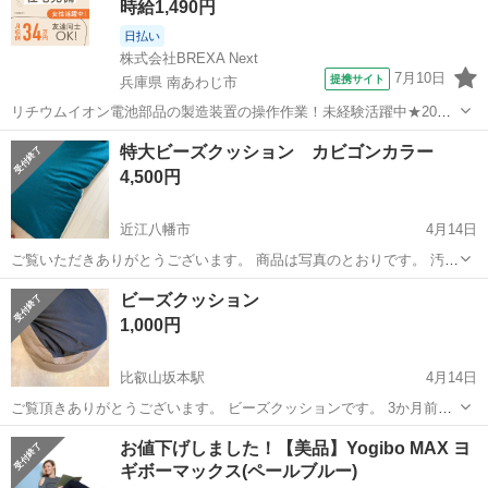
時給1,490円
日払い
株式会社BREXA Next
7月10日
提携サイト
兵庫県 南あわじ市
リチウムイオン電池部品の製造装置の操作作業！未経験活躍中★20～
50代の男性活躍中！嬉しい時給1,490円！生活支援物資事前対応可◎ワ
兵庫
南あわじ市
その他
特大ビーズクッション カビゴンカラー
ンルーム寮完備！赴任旅費会社負担！正社員登用制度あり◎《兵庫県
4,500円
南あわじ市》 人気の工場の...
近江八幡市
4月14日
ご覧いただきありがとうございます。 商品は写真のとおりです。 汚れ
たりビーズがこぼれない様に3枚目を参考にシーツをかけて使用してお
滋賀
近江八幡市
ソファ
カビゴン
ビーズクッション
りました。 主に娘達がゴロゴロしておりました。 4枚目に少しシミが
1,000円
あります。 ...
比叡山坂本駅
4月14日
ご覧頂きありがとうございます。 ビーズクッションです。 3か月前に
購入して使用しましたが、使わなくなったので 出品します。 形は自由
滋賀
大津市
比叡山坂本駅
ソファ
ビーズクッション
お値下げしました！【美品】Yogibo MAX ヨ
自在に体にフィットするビーズクッションです。 サイズは大体70㎝
ギボーマックス(ペールブルー)
×70㎝くらいです 高さ...