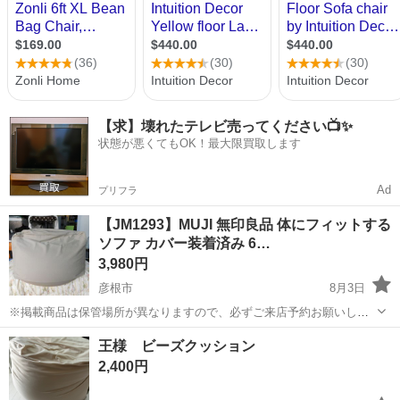
【求】壊れたテレビ売ってください📺✨
状態が悪くてもOK！最大限買取します
Ad
プリフラ
【JM1293】MUJI 無印良品 体にフィットする
ソファ カバー装着済み 6…
3,980円
彦根市
8月3日
※掲載商品は保管場所が異なりますので、必ずご来店予約お願いしま
す。 ★お持ち帰り特価★ お持ち帰り特価につき無料配送サービスの対
滋賀
彦根市
ソファ
体にフィットするソファ
王様 ビーズクッション
象外です。 ■清掃済みです■ 無印良品の人気商品、体にフィットする
2,400円
ソファです...