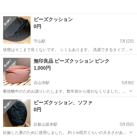
ビーズクッション
0円
守山駅
7月12日
状態はそこまで良くないです。 シミもあります。 洗濯できるタイプな
ので洗ったら綺麗になるとは思いますが、ご自身で判断お願いします
滋賀
守山市
守山駅
ソファ
無印良品 ビーズクッション ピンク
1,000円
石山寺駅
5月9日
断捨離中のためお譲りいたします。数年前から使わなくりました。ま
だへたってはいないと思いますが、画像をご確認ください。 早目の取
滋賀
大津市
石山寺駅
ソファ
ビーズクッション
ビーズクッション、ソファ
引希望です。 【商品状態】 ・カバーに色あせ、中にシミがあります。
0円
・カバーは洗濯済みです。 ・...
比叡山坂本駅
3月25日
妊娠した妻のために使用しました。 約１m四方ぐらいの大きさがあり