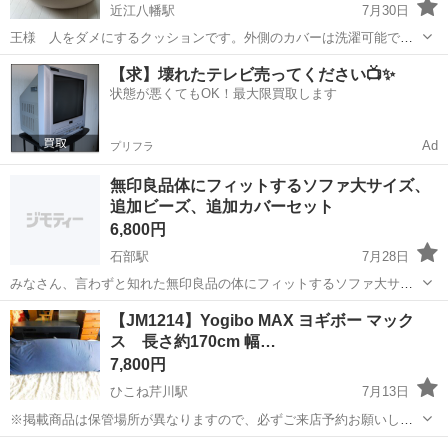
近江八幡駅
7月30日
王様 人をダメにするクッションです。外側のカバーは洗濯可能で
す。特に目立った汚れはありません。あまり使わなかったので比較的
滋賀
近江八幡市
近江八幡駅
ソファ
【求】壊れたテレビ売ってください📺✨
綺麗です。 大きさ 縦110㎝ 横１３０㎝ くらいです。 どこにでも
状態が悪くてもOK！最大限買取します
気軽におけて 向きによったら背...
Ad
プリフラ
無印良品体にフィットするソファ大サイズ、
追加ビーズ、追加カバーセット
6,800円
石部駅
7月28日
みなさん、言わずと知れた無印良品の体にフィットするソファ大サイ
ズです。一年ほど前にクッション性をあげたくて、公式の追加ビーズ
滋賀
湖南市
石部駅
ソファ
体にフィットするソファ
【JM1214】Yogibo MAX ヨギボー マック
クッションを購入しました。もともとのカバーは薄いブラウンです
ス 長さ約170cm 幅…
が、それとは別に幾何学模様でしっかり目の...
7,800円
ひこね芹川駅
7月13日
※掲載商品は保管場所が異なりますので、必ずご来店予約お願いしま
す。 ★お持ち帰り特価★ お持ち帰り特価につき無料配送サービスの対
滋賀
彦根市
ひこね芹川駅
ソファ