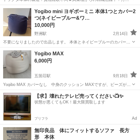
例29万円以上！生活支援物資事前対応可◎即日入寮OK！寮費はずっと
大阪
堺市
石津川駅
その他
Yogibo mini ヨギボーミニ 本体1つとカバー2
無料＆備品付き1R寮完備！赴任旅費会社負担！工場まで無料送迎あり
つ(ネイビーブルー&ワ…
◎《大阪府堺市》 人気の工場の...
10,000円
野洲駅
2月14日
不要になりましたので出品します。 本体とネイビーブルーのカバーを
2年ほどそれなりに使用しましたが、まだまだ問題なく使えます。 洗
滋賀
野洲市
野洲駅
ソファ
Yogibo
Yogibo MAX
い替えに購入したワインレッドのカバーは昨年10月に購入し、2回ほど
6,000円
洗濯しただけです。 お気軽にご...
五箇荘駅
9月18日
Yogibo MAX カバーなし 中身のクッション MAXですが、ビーズが少
ないので足してもらった方がいいです できるだけ早くとりにきてくれ
滋賀
東近江市
五箇荘駅
ソファ
Yogibo
【求】壊れたテレビ売ってください📺✨
る方を優先させていただきます。 よろしくおねがいします。
状態が悪くてもOK！最大限買取します
Ad
プリフラ
無印良品 体にフィットするソファ 長方
形 本体