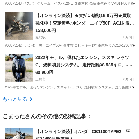
#08073143i ベスパ クリーム ベスパ125 ET3 鍵本数 欠品 車体番号 VMB1T-80※
埼玉
飯能市
飯能駅
その他
【オンライン決済】★支払い総額15.8万円★買取
強化中！査定無料♪ホンダ エイプ50Fi AC16 激安
50MT入荷しました♪相場の高いインジェクショ
158,000円
ン！
飯能駅
8月6日
#08073142H ホンダ 黒 エイプ50Fi 鍵本数 コピーキー1本 車体番号 AC16-170
埼玉
飯能市
飯能駅
ホンダ
エイプ
2022年モデル。優れたエンジン。スズキ レッツ
G。燃料噴射システム。走行距離38,585キロ。-+-
60,900円
三郷市
8月6日
2022年モデル。優れたエンジン。スズキ レッツG。燃料噴射システム。走行距離38,585キ
埼玉
三郷市
スズキ
ナンバープレート
もっと見る
こまった
さんのその他の投稿記事：
【オンライン決済】ホンダ CB1100TYPE2 平