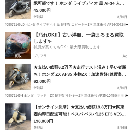
認可能です！ ホンダ ライブディオ 黒 AF34 人気
のライブディオ！ ２ストのためオイル注ぎ足すだ
45,000円
け！ カスタムベースに♪
飯能駅
8月6日
#08073146LD ホンダ ライブディオ 黒 鍵本数 コピーキー1本 車体番号 AF34-307
埼玉
飯能市
飯能駅
ホンダ
ライブディオ
【汚れOK‼️】古い洋服、一袋まるまる買取
します✨
状態が悪くてもOK！最大限買取します
プリフラ
Ad
★支払い総額6.2万円★走行テスト済み！早い者勝
ち！ホンダ ZX AF35 本物ZX！加速良好♪速度良好
♪金ホイール！金フォーク！
62,000円
飯能駅
8月6日
#08073145H ホンダ マッド ZX 鍵本数 社外キー2本 車体番号 AF35-1045※※※
埼玉
飯能市
飯能駅
ホンダ
フォーク
【オンライン決済】★支払い総額19.8万円★関東
圏内即日配送可能！ベスパ ベスパ125 ET3 VESPA
不動レストアベース！希少！ET3！キック降りて
198,000円
圧縮ありそうです！
飯能駅
8月6日