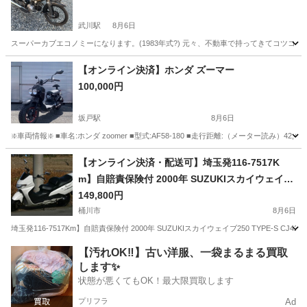
武川駅
8月6日
スーパーカブエコノミーになります。(1983年式?) 元々、不動車で持ってきてコツコツ直
埼玉
深谷市
武川駅
ホンダ
カブ
【オンライン決済】ホンダ ズーマー
100,000円
坂戸駅
8月6日
❇️車両情報❇️ ■車名:ホンダ zoomer ■型式:AF58-180 ■走行距離:（メーター読み）42,
埼玉
坂戸市
坂戸駅
ホンダ
新品
【オンライン決済・配送可】埼玉発116-7517K
m】自賠責保険付 2000年 SUZUKIスカイウェイブ
250 TYPE-S CJ42A 状態良好ベンツテール
149,800円
桶川市
8月6日
埼玉発116-7517Km】自賠責保険付 2000年 SUZUKIスカイウェイブ250 TYPE-S C
埼玉
桶川市
スズキ
自賠責保険
【汚れOK‼️】古い洋服、一袋まるまる買取
します✨
状態が悪くてもOK！最大限買取します
プリフラ
Ad