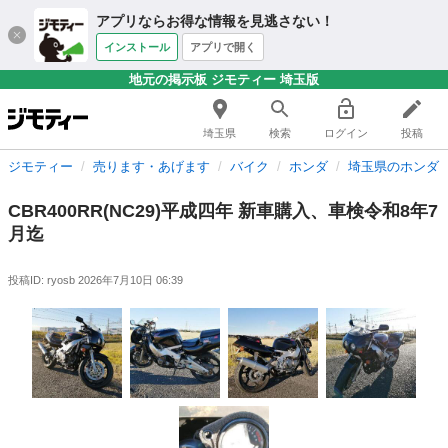
アプリならお得な情報を見逃さない！
インストール
アプリで開く
地元の掲示板 ジモティー 埼玉版
埼玉県
検索
ログイン
投稿
ジモティー
売ります・あげます
バイク
ホンダ
埼玉県のホンダ
CBR400RR(NC29)平成四年 新車購入、車検令和8年7
月迄
投稿ID: ryosb
2026年7月10日 06:39