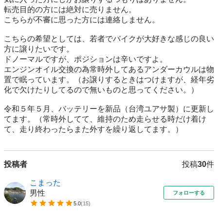
転売目的の方には絶対に売りません。

こちらが不審に思った方には連絡しません。

こちらの希望としては、若者でバイクが大好きな感じの良い
方に譲りたいです。

ドノーマルですが、ポジションは辛いですよ。

エンジンオイル交換の為常時外してあるアンダーカウルは物
置で眠っています。（お譲りするときはつけますが、経年劣
化で欠けたりしてるので無いものと思ってください。）

令和５年５月、バッテリーを新品（台湾ユアサ製）に更新し
てます。（常時外してて、維持のため走らせる時だけ着け
て、走り終わったらまた外すを繰り返してます。）
投稿者
投稿
30
件
こまった
男性
フォローする
5.0
(
15
)