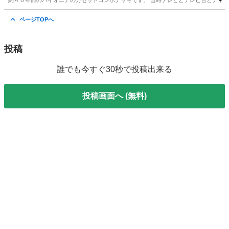
約４０年前のパイオニアのカセットコンポデッキです。 当時テレビとテレビ台とデッキ
埼玉
北葛飾郡
杉戸高野台駅
アンプ
パイオニア
ページTOPへ
投稿
誰でも今すぐ30秒で投稿出来る
投稿画面へ (無料)