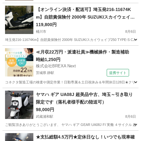
【オンライン決済・配送可】埼玉発216-11674K
m】自賠責保険付 2000年 SUZUKIスカイウェイブ
250 TYPE-S CJ42A 状態良好ベンツテール
119,800円
桶川市
8月6日
埼玉発216-11674Km】自賠責保険付 2000年 SUZUKIスカイウェイブ250 TYPE-S C
埼玉
桶川市
スズキ
≪月収22万円・派遣社員≫機械操作・製造補助
時給1,250円
株式会社BREXA Next
茨城県 静駅
提携サイト
コネクタ製造工場の検査や測定作業！日勤専属＆土日祝休み＆年間休日128日★クリーン
茨城
常陸大宮市
静駅
その他
ヤマハ ギア UA08J 超美品中古、埼玉～引き取り
限定です（落札者様手配の陸送可）
98,000円
武蔵浦和駅
8月6日
ご観覧頂きありがとうございます、 ヤマハ ギア GEAR UA08J FI 実働 ４サイ
埼玉
さいたま市
武蔵浦和駅
ヤマハ
GEAR
★支払総額4.5万円★定休日なし！いつでも現車確