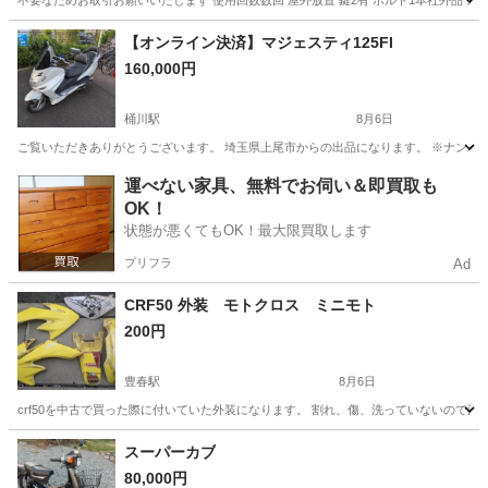
不要なためお取引お願いいたします 使用回数数回 屋外放置 鍵2有 ボルト1本社外品 ス
埼玉
さいたま市
岩槻駅
その他
キャリア
【オンライン決済】マジェスティ125FI
160,000円
桶川駅
8月6日
ご覧いただきありがとうございます。 埼玉県上尾市からの出品になります。 ※ナンバーは付い
埼玉
桶川市
桶川駅
ヤマハ
運べない家具、無料でお伺い＆即買取も
OK！
状態が悪くてもOK！最大限買取します
プリフラ
Ad
CRF50 外装 モトクロス ミニモト
200円
豊春駅
8月6日
crf50を中古で買った際に付いていた外装になります。 割れ、傷、洗っていないので泥
埼玉
春日部市
豊春駅
ホンダ
スーパーカブ
80,000円