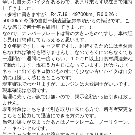
辛いし自分のバイクがあるわで、あまり乗らず現在まで維持
してきました。

（参考に書きますが、R4.7.19：49700km、R6.6.26：
50000km 今回の自動車検査証記録事項からの転記です。こ
んな感じで何十年も維持してきました。）

なので、ナンバープレートは昔の大きいものですし、車検証
も見れば納得してもらえると思います。

３０年間ですし、キャブ車ですし、維持するためには当然乗
らなければ油分も廻りませんし、なのでろくにのらなくても
一週間か二週間に一度くらい、１０キロ以上は食材調達兼ね
て動かします。現在５万キロになっています。(だからよく
ネットに出てるキロ数のものすごく少ない古いバイクは自分
的には怪しく感じるところです)

現車確認でわかりますが、エンジンは大変調子がいいです。

現車確認は必須です。

無理に売りたい訳では無いので、掲示金額から値引きは致し
ません。

取引対象はこちらまで引き取りに来れる方で、所有者変更を
こちらと協力して迅速にできる方のみです。

当然お譲りが決まったあとはノークレーム、ノーリターン、
ノーキャンセルです。

気に入った方にしかお譲りするつもりはありません。
