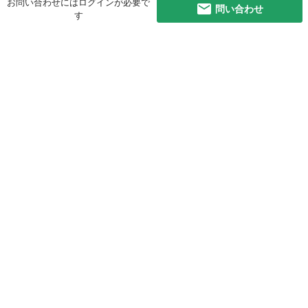
お問い合わせにはログインが必要で
問い合わせ
す
初めての方へ
利用規約
プライバシーポリシー
プライバシー・ステートメント
健全化に資する運用方針
お問い合わせ
運営会社
サイトマップ
ご利用ガイド
フリーワードで探す
PC版で表示
都道府県選択
特定商取引法の表示
利用者情報の外部送信について
© 2011-
2026
Jmty, Inc.