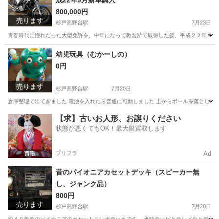
成22年9月新車購入
800,000円
売ります
杉戸高野台駅
7月23日
青春時代に憧れだった大型免許を、中年になって教習所で取得した後、平成２２年９月に
埼玉
北葛飾郡
杉戸高野台駅
ホンダ
大型
幼児玩具（むかーしの）
0円
売ります
杉戸高野台駅
7月20日
倉庫整理で出てきました 電池を入れたら普通に可動しました 上からボールを落として途
埼玉
北葛飾郡
杉戸高野台駅
おもちゃ
玩具
【求】古いお人形、お譲りください
状態が悪くてもOK！最大限買取します
プリフラ
Ad
昔のパイオニアカセットデッキ（スピーカー無
し、ジャンク品）
800円
売ります
杉戸高野台駅
7月20日