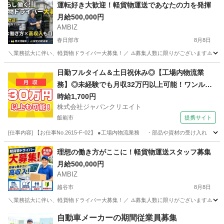
埼玉
加須市
加須駅
倉庫
時給
運転好き⼤歓迎！軽貨物運送であなたの⼒を発揮
月給500,000円
AMBIZ
春日部市
8月8日
＼業務拡大に伴い、軽貨物ドライバー大募集！／ ⚠️募集人数に限りがございます⚠️ 【勤務地】 埼玉県
埼玉
春日部市
物流
貨物
日勤フルタイム＆土日祝休み◎【工場内物流業
務】◎未経験でも月収32万円以上可能！ワンルー
ム寮完備！
時給1,700円
株式会社ジャパンクリエイト
飯能市
提携サイト
[仕事内容] 【お仕事No.2615-F-02】 ●工場内物流業務 ・部品や資材の受け
埼玉
飯能市
その他
理想の働き⽅がここに！軽貨物運送スタッフ募集
月給500,000円
AMBIZ
越谷市
8月8日
＼業務拡大に伴い、軽貨物ドライバー大募集！／ ⚠️募集人数に限りがございます⚠️ 【勤務地】 埼玉県
埼玉
越谷市
物流
スタッフ
自動車メーカーの期間従業員募集