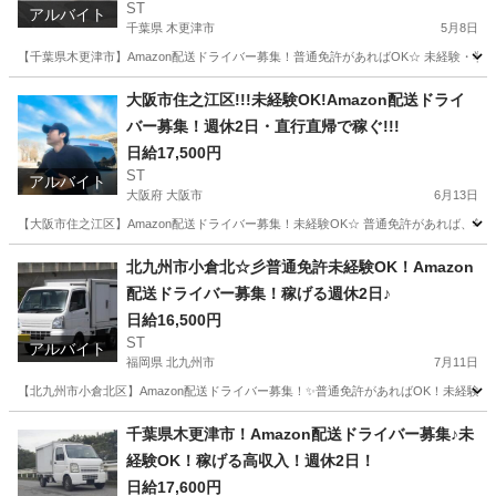
ST
アルバイト
千葉県 木更津市
5月8日
【千葉県木更津市】Amazon配送ドライバー募集！普通免許があればOK☆ 未経験・学
千葉
木更津市
ドライバー
Amazon
大阪市住之江区!!!未経験OK!Amazon配送ドライ
バー募集！週休2日・直行直帰で稼ぐ!!!
日給17,500円
ST
アルバイト
大阪府 大阪市
6月13日
【大阪市住之江区】Amazon配送ドライバー募集！未経験OK☆ 普通免許があれば、
大阪
大阪市
ドライバー
Amazon
北九州市小倉北☆彡普通免許未経験OK！Amazon
配送ドライバー募集！稼げる週休2日♪
日給16,500円
ST
アルバイト
福岡県 北九州市
7月11日
【北九州市小倉北区】Amazon配送ドライバー募集！✨普通免許があればOK！未経験・
福岡
北九州市
ドライバー
Amazon
千葉県木更津市！Amazon配送ドライバー募集♪未
経験OK！稼げる高収入！週休2日！
日給17,600円