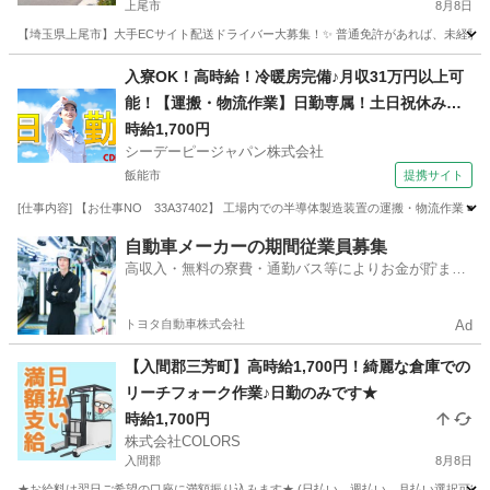
上尾市
8月8日
【埼玉県上尾市】大手ECサイト配送ドライバー大募集！✨ 普通免許があれば、未経験・
埼玉
上尾市
ドライバー
積み込み
入寮OK！高時給！冷暖房完備♪月収31万円以上可
能！【運搬・物流作業】日勤専属！土日祝休み！
自動車通勤OK！無料送迎バスあり！
時給1,700円
シーデーピージャパン株式会社
飯能市
提携サイト
[仕事内容] 【お仕事NO 33A37402】 工場内での半導体製造装置の運搬・物流作業
埼玉
飯能市
その他
自動車メーカーの期間従業員募集
高収入・無料の寮費・通勤バス等によりお金が貯まり
やすい環境
トヨタ自動車株式会社
Ad
【入間郡三芳町】高時給1,700円！綺麗な倉庫での
リーチフォーク作業♪日勤のみです★
時給1,700円
株式会社COLORS
入間郡
8月8日
★お給料は翌日ご希望の口座に満額振り込みます★ (日払い、週払い、月払い選択可能) 