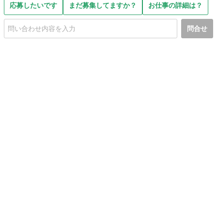
応募したいです
まだ募集してますか？
お仕事の詳細は？
問合せ
初めての方へ
利用規約
プライバシーポリシー
プライバシー・ステートメント
健全化に資する運用方針
お問い合わせ
運営会社
サイトマップ
ご利用ガイド
フリーワードで探す
PC版で表示
都道府県選択
特定商取引法の表示
利用者情報の外部送信について
© 2011-
2026
Jmty, Inc.