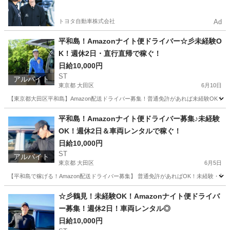
やすい環境
トヨタ自動車株式会社
Ad
平和島！Amazonナイト便ドライバー☆彡未経験O
K！週休2日・直行直帰で稼ぐ！
日給10,000円
ST
アルバイト
東京都 大田区
6月10日
【東京都大田区平和島】Amazon配送ドライバー募集！普通免許があれば未経験OK！
東京
大田区
ドライバー
Amazon
平和島！Amazonナイト便ドライバー募集♪未経験
OK！週休2日＆車両レンタルで稼ぐ！
日給10,000円
ST
アルバイト
東京都 大田区
6月5日
【平和島で稼げる！Amazon配送ドライバー募集】 普通免許があればOK！未経験・年
東京
大田区
ドライバー
Amazon
☆彡鶴見！未経験OK！Amazonナイト便ドライバ
ー募集！週休2日！車両レンタル◎
日給10,000円