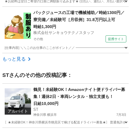
★お給料は翌日ご希望の口座に満額振り込みます★ (日払い、週払い、月払い選択可能) 
埼玉
日高市
倉庫
時給
パックジュースの工場で機械補助／時給1300円／
寮完備／未経験可［月収例］31.8万円以上可
時給1,300円
株式会社サンキョウテクノスタッフ
その他
提携サイト
[仕事内容] ＼＼このお仕事のここがポイント／／ ━━━━━━━━━━━━━━━━━
埼玉
その他
ドライバー
もっと見る
ST
さんのその他の投稿記事：
鶴見！未経験OK！Amazonナイト便ドライバー募
集！週休2日・車両レンタル・独立支援も！
日給10,000円
ST
アルバイト
神奈川県 横浜市
7月3日
〖★未経験OK！神奈川県横浜市鶴見区で稼げる配送ドライバー募集★〗 普通免許があ