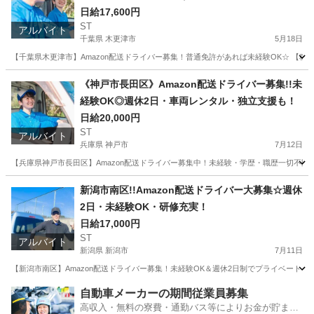
日給17,600円
ST
アルバイト
千葉県 木更津市
5月18日
【千葉県木更津市】Amazon配送ドライバー募集！普通免許があれば未経験OK☆ 【稼
千葉
木更津市
ドライバー
Amazon
《神戸市長田区》Amazon配送ドライバー募集!!未
経験OK◎週休2日・車両レンタル・独立支援も！
日給20,000円
ST
アルバイト
兵庫県 神戸市
7月12日
【兵庫県神戸市長田区】Amazon配送ドライバー募集中！未経験・学歴・職歴一切不問
兵庫
神戸市
ドライバー
Amazon
新潟市南区!!Amazon配送ドライバー大募集☆週休
2日・未経験OK・研修充実！
日給17,000円
ST
アルバイト
新潟県 新潟市
7月11日
【新潟市南区】Amazon配送ドライバー募集！未経験OK＆週休2日制でプライベート
新潟
新潟市
ドライバー
Amazon
自動車メーカーの期間従業員募集
高収入・無料の寮費・通勤バス等によりお金が貯まり