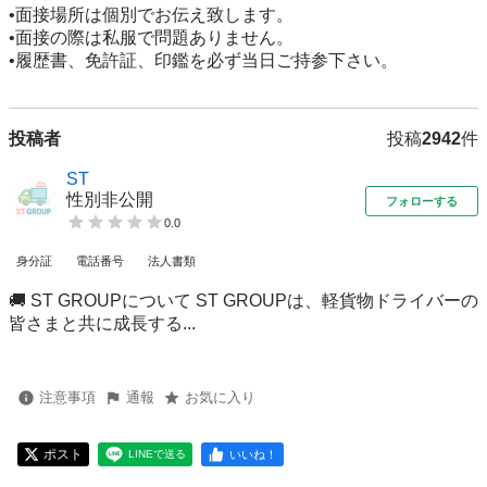
•面接場所は個別でお伝え致します。

•面接の際は私服で問題ありません。

•履歴書、免許証、印鑑を必ず当日ご持参下さい。
投稿者
投稿
2942
件
ST
性別非公開
フォローする
0.0
身分証
電話番号
法人書類
🚚 ST GROUPについて ST GROUPは、軽貨物ドライバーの
皆さまと共に成長する...
注意事項
通報
お気に入り
ポスト
いいね！
LINEで送る