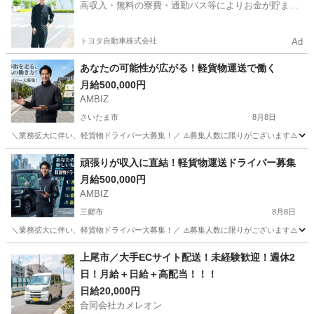
高収入・無料の寮費・通勤バス等によりお金が貯まり
やすい環境
トヨタ自動車株式会社
Ad
あなたの可能性が広がる！軽貨物運送で働く
月給500,000円
AMBIZ
さいたま市
8月8日
＼業務拡大に伴い、軽貨物ドライバー大募集！／ ⚠️募集人数に限りがございます⚠️ 【勤務地】 埼玉県
埼玉
さいたま市
物流
貨物
頑張りが収⼊に直結！軽貨物運送ドライバー募集
月給500,000円
AMBIZ
三郷市
8月8日
＼業務拡大に伴い、軽貨物ドライバー大募集！／ ⚠️募集人数に限りがございます⚠️ 【勤務地】 埼玉県
埼玉
三郷市
物流
貨物
上尾市／大手ECサイト配送！未経験歓迎！週休2
日！月給＋日給＋高配当！！！
日給20,000円
合同会社カメレオン