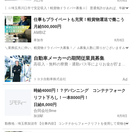
川口市
8月8日
〖☆埼玉県川口市で安定収入！軽貨物ドライバー募集☆〗 普通免許があれば、年齢・性
埼玉
川口市
ドライバー
Amazon
仕事もプライベートも充実！軽貨物運送で働こう
月給500,000円
AMBIZ
草加市
8月8日
＼業務拡大に伴い、軽貨物ドライバー大募集！／ ⚠️募集人数に限りがございます⚠️ 【勤務地】 埼玉県
埼玉
草加市
物流
貨物
自動車メーカーの期間従業員募集
高収入・無料の寮費・通勤バス等によりお金が貯まり
やすい環境
トヨタ自動車株式会社
Ad
時給4000円！？デバンニング コンテナフォーク
リフト下ろし！一本8000円！
日給8,000円
合同会社8me
加須駅
8月8日
勤務地：埼玉県加須市 【仕事内容】 コンテナからフォークリフトを使用して荷物を下ろす