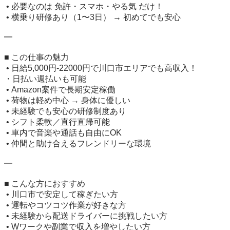
 • 必要なのは 免許・スマホ・やる気 だけ！

 • 横乗り研修あり（1〜3日） → 初めてでも安心

━

■ この仕事の魅力

 • 日給5,000円-22000円で川口市エリアでも高収入！

・日払い週払いも可能

 • Amazon案件で長期安定稼働

 • 荷物は軽め中心 → 身体に優しい

 • 未経験でも安心の研修制度あり

 • シフト柔軟／直行直帰可能

 • 車内で音楽や通話も自由にOK

 • 仲間と助け合えるフレンドリーな環境

━

■ こんな方におすすめ

 • 川口市で安定して稼ぎたい方

 • 運転やコツコツ作業が好きな方

 • 未経験から配送ドライバーに挑戦したい方

 • Wワークや副業で収入を増やしたい方
