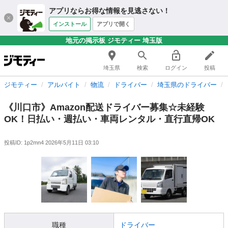
アプリならお得な情報を見逃さない！
インストール
アプリで開く
地元の掲示板 ジモティー 埼玉版
埼玉県
検索
ログイン
投稿
ジモティー
アルバイト
物流
ドライバー
埼玉県のドライバー
《川口市》Amazon配送ドライバー募集☆未経験
OK！日払い・週払い・車両レンタル・直行直帰OK
投稿ID: 1p2mn4
2026年5月11日 03:10
職種
ドライバー