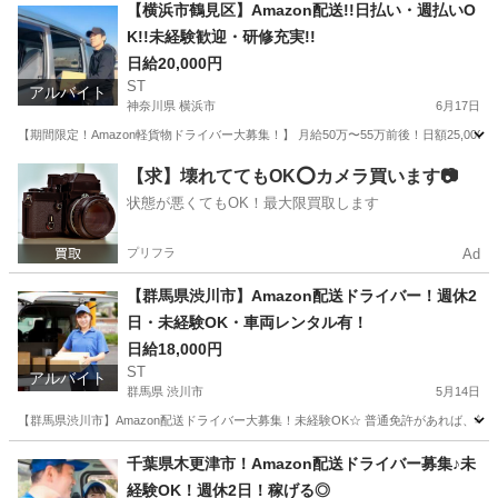
神奈川
横浜市
ドライバー
Amazon
【横浜市鶴見区】Amazon配送!!日払い・週払いO
K!!未経験歓迎・研修充実!!
日給20,000円
ST
アルバイト
神奈川県 横浜市
6月17日
【期間限定！Amazon軽貨物ドライバー大募集！】 月給50万〜55万前後！日額25,
神奈川
横浜市
ドライバー
Amazon
【求】壊れててもOK⭕️カメラ買います📷
状態が悪くてもOK！最大限買取します
プリフラ
Ad
【群馬県渋川市】Amazon配送ドライバー！週休2
日・未経験OK・車両レンタル有！
日給18,000円
ST
アルバイト
群馬県 渋川市
5月14日
【群馬県渋川市】Amazon配送ドライバー大募集！未経験OK☆ 普通免許があれば、
群馬
渋川市
ドライバー
Amazon
千葉県木更津市！Amazon配送ドライバー募集♪未
経験OK！週休2日！稼げる◎