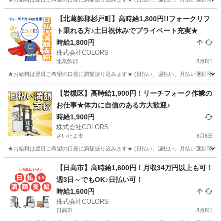
埼玉
入間郡
倉庫
時給
【北葛飾郡杉戸町】高時給1,800円!!フォークリフ
ト乗れる方♪土日祝休みでプライベート充実★
時給1,800円
株式会社COLORS
北葛飾郡
8月8日
★お給料は翌日ご希望の口座に満額振り込みます★ (日払い、週払い、月払い選択可能) 
埼玉
北葛飾郡
物流
時給
【岩槻区】高時給1,900円！リーチフォーク作業の
お仕事★体力に自信のある方大歓迎♪
時給1,900円
株式会社COLORS
さいたま市
8月8日
★お給料は翌日ご希望の口座に満額振り込みます★ (日払い、週払い、月払い選択可能) ◆
埼玉
さいたま市
倉庫
給料
【日高市】高時給1,600円！月収34万円以上も可！
週3日～でもOK♪日払い可！
時給1,600円
株式会社COLORS
日高市
8月8日