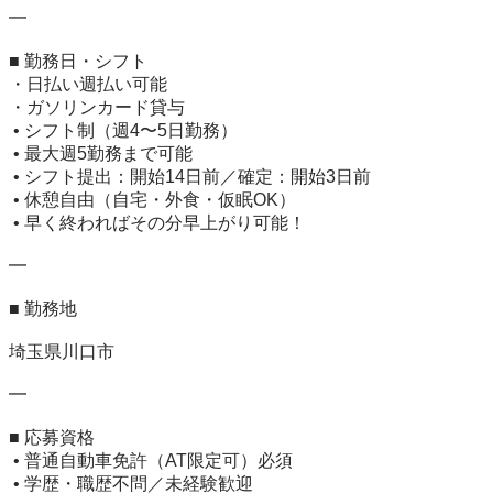
━

■ 勤務日・シフト

・日払い週払い可能

・ガソリンカード貸与

 • シフト制（週4〜5日勤務）

 • 最大週5勤務まで可能

 • シフト提出：開始14日前／確定：開始3日前

 • 休憩自由（自宅・外食・仮眠OK）

 • 早く終わればその分早上がり可能！

━

■ 勤務地

埼玉県川口市

━

■ 応募資格

 • 普通自動車免許（AT限定可）必須

 • 学歴・職歴不問／未経験歓迎
