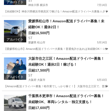
ST
アルバイト
神奈川県 横浜市
7月14日
【未経験OK】神奈川県横浜市鶴見区で稼げる！Amazon配送ドライバー大募集☆彡 
神奈川
横浜市
ドライバー
Amazon
愛媛県松山市！Amazon配送ドライバー募集！未
経験OK！週休2日！
日給16,500円
ST
アルバイト
愛媛県 松山市
5月14日
【愛媛県松山市】Amazon配送ドライバー大募集！普通免許があれば未経験OK！☆軽
愛媛
松山市
ドライバー
Amazon
大阪市住之江区！Amazon配送ドライバー募集！
未経験OK！週休2日！稼げる！
日給17,500円
ST
アルバイト
大阪府 大阪市
6月10日
【Amazon配送ドライバー募集！軽作業でしっかり稼ぐ！】 大阪市住之江区で、普通免
大阪
大阪市
ドライバー
Amazon
千葉県木更津市！Amazon配送ドライバー募集！
未経験OK、車両レンタル・独立支援も！
日給17,600円