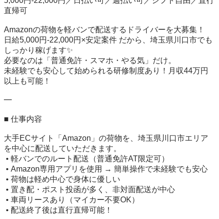
5,000円-22,000円／日払い可／週払い可／シフト自由／直行
直帰可

Amazonの荷物を軽バンで配送するドライバーを大募集！

日給5,000円-22,000円×安定案件 だから、埼玉県川口市でも
しっかり稼げます✨

必要なのは「普通免許・スマホ・やる気」だけ。

未経験でも安心して始められる研修制度あり！月収44万円
以上も可能！

━

■ 仕事内容

大手ECサイト「Amazon」の荷物を、埼玉県川口市エリア
を中心に配送していただきます。

 • 軽バンでのルート配送（普通免許AT限定可）

 • Amazon専用アプリを使用 → 簡単操作で未経験でも安心

 • 荷物は軽め中心で身体に優しい

 • 置き配・ポスト投函が多く、非対面配送が中心

 • 車両リースあり（マイカー不要OK）

 • 配送終了後は直行直帰可能！
