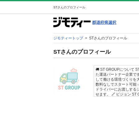
STさんのプロフィール
ジモティートップ
>
STさんのプロフィール
STさんのプロフィール
🚚 ST GROUPにつ
た運送パートナー企業で
して働ける環境づくりを大切
数料なしでスタート可能 
ドライバーにお渡しする
せます。 🔗 ビジョン 
所」であることを目指して
を通じて、将来的に自分の
ます！ 「ロイヤリティゼ
な方に最適な環境です。