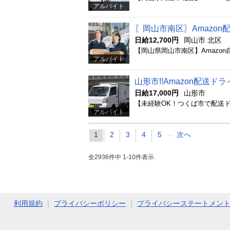
アルバイト
〖岡山市南区〗Amazo
日給12,700円
岡山市 北区
アルバイト
山形市!!Amazon配送
日給17,000円
山形市
アルバイト
1
2
3
4
5
…
次へ
全2936件中 1-10件表示
利用規約
｜
プライバシーポリシー
｜
プライバシーステートメン