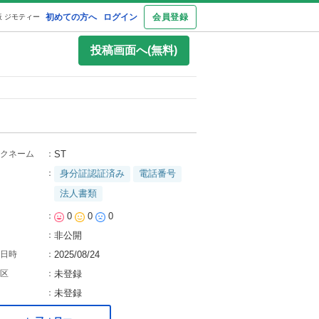
初めての方へ
ログイン
会員登録
 ジモティー
投稿画面へ(無料)
クネーム
：
ST
：
身分証認証済み
電話番号
法人書類
：
0
0
0
：
非公開
日時
：
2025/08/24
区
：
未登録
：
未登録