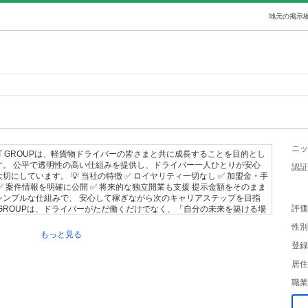
地元の掲示板
ニッ
いて ST GROUPは、軽貨物ドライバーの皆さまと共に成長することを目的とし
す。 公平で透明性の高い仕組みを提供し、ドライバー一人ひとりが安心
認証
にしています。 💡 当社の特徴 ✅ ロイヤリティ一切なし ✅ 加盟金・手
✅ 案件情報を明確に公開 ✅ 将来的な独立開業も支援 提示金額をそのまま
シンプルな仕組みで、 安心して稼ぎながら次のキャリアステップを目指
評価
ST GROUPは、ドライバーがただ働くだけでなく、「自分の未来を築ける場
います。 仲間同士が信頼でつながる経済圏を構築し、 さらに独立支援
性別
事業を持ちたい方を応援しています。 ⸻ 👤 ドライバー募集してい
もっと見る
ロでしっかり稼ぎたい」 「将来は独立して自分の事業を作りたい」 そん
登録
ぜひお気軽にご連絡ください。
居住
職業