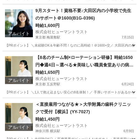
東京
世田谷区
二子玉川駅
介護福祉士
時給
9月スタート！資格不要♪大田区内の小学校で先生
のサポート＠1600(B1G-0396)
時給1,600円
株式会社ヒューマントラスト
アルバイト
東京都 梅屋敷駅
7月15日
【PRポイント】 ＼未経験OK＆年齢不問！なのに高時給！＠1600+交／ 大田区内の各
東京
大田区
梅屋敷駅
その他
ヒューマントラスト
【8名のチーム制×ローテーション研修】時給1650
円◆週4日～選べる★美味しい職員食堂ありの病院
(ES1W-3716)
時給1,650円
株式会社ヒューマントラスト
アルバイト
東京都 五反野駅
6月24日
【PRポイント】 ＼1人で抱え込まない安心の8名体制！／ 手厚いサポートがあるからブラ
東京
足立区
五反野駅
医療事務
スタッフ
＜直接雇用つながる★＞大学附属の歯科クリニッ
クで受付【横浜】(YY-7027)
時給1,450円
株式会社ヒューマントラスト
アルバイト
神奈川県 横浜駅
6月9日