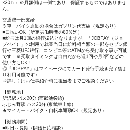
×20ｈ）※月額例は一例であり、保証するものではありませ
ん。

交通費一部支給

※車・バイク通勤の場合はガソリン代支給（規定あり）

■日払いOK（所定労働時間の80％迄）

■給与は月1回の銀行振込となりますが、「JOBPAY（ジョ
ブペイ）」の利用で就業当日に給料相当額の一部をセブン銀
行や三菱UFJ銀行、コンビニ等のATMから受け取る事が可能
です！※受取タイミングは自由だから週1回や月2回などの
使い方もOK！ 

◎『JOBPAY』はマイページにてカード発行手続き完了後よ
り利用可能です♪

⇒詳しくはお仕事紹介時に担当者までご相談ください

【勤務地】

所沢駅 バス20分 (西武池袋線)

ふじみ野駅 バス20分 (東武東上線)

★マイカー・バイク・自転車通勤OK（規定あり）

【勤務期間】

■即日～長期（開始日応相談）　
