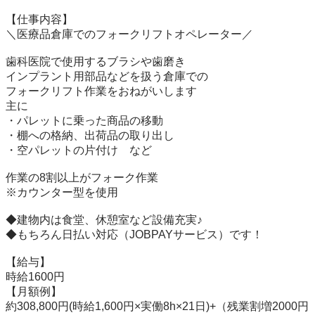
【仕事内容】

＼医療品倉庫でのフォークリフトオペレーター／

歯科医院で使用するブラシや歯磨き

インプラント用部品などを扱う倉庫での

フォークリフト作業をおねがいします

主に

・パレットに乗った商品の移動

・棚への格納、出荷品の取り出し

・空パレットの片付け　など

作業の8割以上がフォーク作業

※カウンター型を使用

◆建物内は食堂、休憩室など設備充実♪

◆もちろん日払い対応（JOBPAYサービス）です！

【給与】

時給1600円

【月額例】

約308,800円(時給1,600円×実働8h×21日)+（残業割増2000円