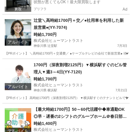
状態が悪くてもOK！最大限買取します
プリフラ
Ad
辻堂＼高時給1700円＋交／●社用車を利用した新
規営業●(YY-7074)
時給1,700円
株式会社ヒューマントラスト
アルバイト
神奈川県 辻堂駅
7月3日
【PRポイント】 ＼高時給1700円＋交通費／ ●ケーブルテレビの会社で新規営業● 社用
神奈川
藤沢市
辻堂駅
その他
ヒューマントラスト
1700円（深夜割増2125円）▼横浜駅すぐのビル管
理人▼週3～4日(YY-7120)
時給1,700円
株式会社ヒューマントラスト
アルバイト
神奈川県 横浜駅
7月21日
【PRポイント】 高時給1700円（深夜割増2125円） ▼横浜駅すぐのテナントビルで管
神奈川
横浜市
横浜駅
その他
ヒューマントラスト
【最大時給1700円】50～60代活躍中◆車通勤OK
◎早・遅番の2シフトのグループホーム＠春日部(E
S1W-3334_1)
時給1,400円
株式会社ヒューマントラスト
アルバイト