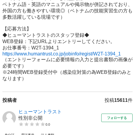
ベトナム語・英語のマニュアルや掲示物が併記されており、
外国の方も働きやすい環境◎（ベトナムの技能実習生の方も
多数活躍している現場です）

【応募方法】

◆ヒューマントラストのスタッフ登録◆

WEB登録：下記URLよりエントリーしてください。

https://www.humantrust.co.jp/jobinfo/regist/W2T-1394_1
（エントリーフォームに必要情報の入力と提出書類の画像が
必要です）

※24時間WEB登録受付中（感染症対策の為WEB登録のみと
なります）
投稿者
投稿
15611
件
ヒューマントラスト
性別非公開
フォローする
0.0