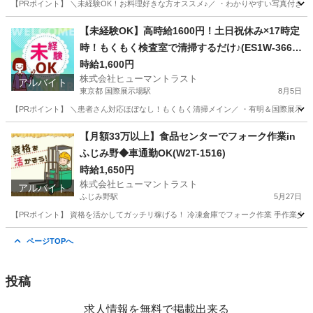
【PRポイント】 ＼未経験OK！お料理好きな方オススメ♪／ ・わかりやすい写真付きレ
千葉
船橋市
薬園台駅
キッチン
ヒューマントラスト
【未経験OK】高時給1600円！土日祝休み×17時定
時！もくもく検査室で清掃するだけ♪(ES1W-3667
_1)
時給1,600円
株式会社ヒューマントラスト
アルバイト
東京都 国際展示場駅
8月5日
【PRポイント】 ＼患者さん対応ほぼなし！もくもく清掃メイン／ ・有明＆国際展示場駅近
東京
江東区
国際展示場駅
清掃
スタッフ
【月額33万以上】食品センターでフォーク作業in
ふじみ野◆車通勤OK(W2T-1516)
時給1,650円
株式会社ヒューマントラスト
アルバイト
ふじみ野駅
5月27日
【PRポイント】 資格を活かしてガッチリ稼げる！ 冷凍倉庫でフォーク作業 手作業少な
埼玉
入間郡
ふじみ野駅
倉庫
ページTOPへ
投稿
求人情報を無料で掲載出来る