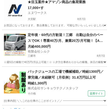
埼玉
入間郡
鶴瀬駅
倉庫
コンテナ
★目玉案件★アマゾン商品の集荷業務
17,000+す
エヌワークス
大宮駅
8月7日
お世話になっております。 数台募集しております。 可能な方いらっしゃいましたら LI
埼玉
さいたま市
大宮駅
ドライバー
業務
定年後・60代の方歓迎！三郷 出勤は自分のペー
スでOK！専業40万/月、兼業20万/月可能！【Ama
zon Flex】で稼ぎましょう！
月給400,000円
有限会社シルク
三郷市
8月7日
☆週5日の稼動で40万円/月以上可能！☆ ☆夕方仕事終わりからの稼働、休日の稼動で20万
埼玉
三郷市
配送
Amazon
パックジュースの工場で機械補助／時給1300円／
寮完備／未経験可［月収例］31.8万円以上可
時給1,300円
株式会社サンキョウテクノスタッフ
その他
提携サイト
[仕事内容] ＼＼このお仕事のここがポイント／／ ━━━━━━━━━━━━━━━━━
埼玉
その他
ドライバー