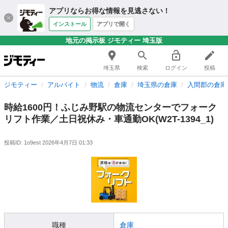
アプリならお得な情報を見逃さない！
インストール
アプリで開く
地元の掲示板 ジモティー 埼玉版
埼玉県
検索
ログイン
投稿
ジモティー
アルバイト
物流
倉庫
埼玉県の倉庫
入間郡の倉庫
時給1600円！ふじみ野駅の物流センターでフォーク
リフト作業／土日祝休み・車通勤OK(W2T-1394_1)
投稿ID: 1o9est
2026年4月7日 01:33
職種
倉庫