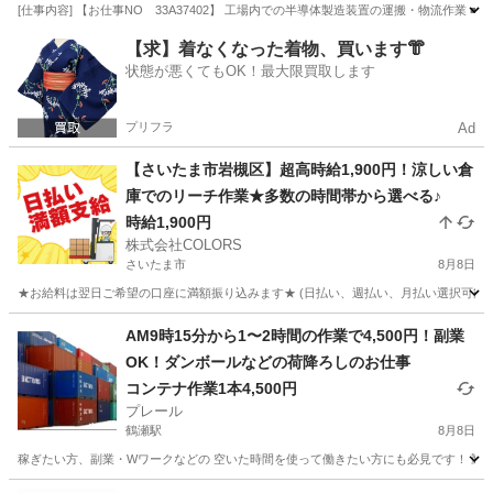
[仕事内容] 【お仕事NO 33A37402】 工場内での半導体製造装置の運搬・物流作業
埼玉
飯能市
その他
【求】着なくなった着物、買います👘
状態が悪くてもOK！最大限買取します
プリフラ
Ad
【さいたま市岩槻区】超高時給1,900円！涼しい倉
庫でのリーチ作業★多数の時間帯から選べる♪
時給1,900円
株式会社COLORS
さいたま市
8月8日
★お給料は翌日ご希望の口座に満額振り込みます★ (日払い、週払い、月払い選択可能) ◆お
埼玉
さいたま市
倉庫
時給
AM9時15分から1〜2時間の作業で4,500円！副業
OK！ダンボールなどの荷降ろしのお仕事
コンテナ作業1本4,500円
プレール
鶴瀬駅
8月8日
稼ぎたい方、副業・Wワークなどの 空いた時間を使って働きたい方にも必見です！ 勤務日