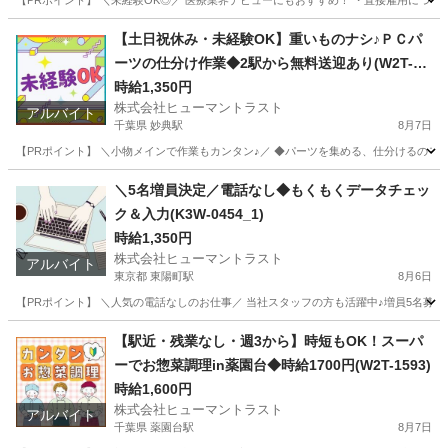
【PRポイント】 ＼未経験OK◎／ 医療業界デビューにもおすすめ！ ・直接雇用につなが
神奈川
横浜市
横浜駅
受付
ヒューマントラスト
【土日祝休み・未経験OK】重いものナシ♪ＰＣパ
ーツの仕分け作業◆2駅から無料送迎あり(W2T-14
61_3)
時給1,350円
株式会社ヒューマントラスト
アルバイト
千葉県 妙典駅
8月7日
【PRポイント】 ＼小物メインで作業もカンタン♪／ ◆パーツを集める、仕分けるのモク
千葉
市川市
妙典駅
仕分け
ヒューマントラスト
＼5名増員決定／電話なし◆もくもくデータチェッ
ク＆入力(K3W-0454_1)
時給1,350円
株式会社ヒューマントラスト
アルバイト
東京都 東陽町駅
8月6日
【PRポイント】 ＼人気の電話なしのお仕事／ 当社スタッフの方も活躍中♪増員5名募集◎ 
東京
江東区
東陽町駅
データ入力
ヒューマントラスト
【駅近・残業なし・週3から】時短もOK！スーパ
ーでお惣菜調理in薬園台◆時給1700円(W2T-1593)
時給1,600円
株式会社ヒューマントラスト
アルバイト
千葉県 薬園台駅
8月7日