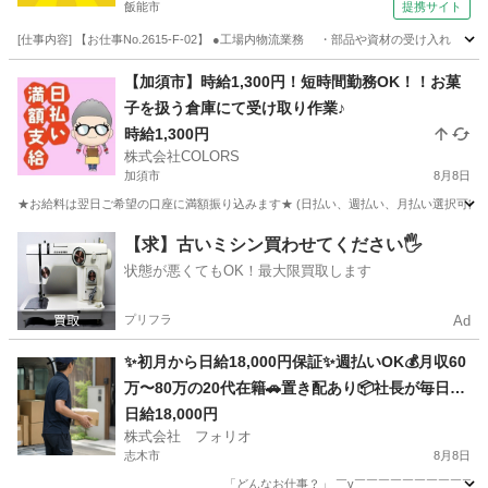
飯能市
提携サイト
[仕事内容] 【お仕事No.2615-F-02】 ●工場内物流業務 ・部品や資材の受け
埼玉
飯能市
その他
【加須市】時給1,300円！短時間勤務OK！！お菓
子を扱う倉庫にて受け取り作業♪
時給1,300円
株式会社COLORS
加須市
8月8日
★お給料は翌日ご希望の口座に満額振り込みます★ (日払い、週払い、月払い選択可能) 
埼玉
加須市
倉庫
時給
【求】古いミシン買わせてください🖐️
状態が悪くてもOK！最大限買取します
プリフラ
Ad
✨初月から日給18,000円保証✨週払いOK💰月収60
万〜80万の20代在籍🚗置き配あり📦社長が毎日フ
ォローしてくれる軽貨物ドライバー‼️
日給18,000円
株式会社 フォリオ
志木市
8月8日
＿＿＿＿＿＿＿＿＿＿＿＿＿＿＿＿＿ 「どんなお仕事？」 ￣v￣￣￣￣￣￣￣￣￣￣￣￣￣