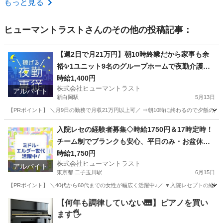
もっと見る
ヒューマントラスト
さんのその他の投稿記事：
【週2日で月21万円】朝10時終業だから家事も余
裕✨1ユニット9名のグループホームで夜勤介護ス
タッフ(ES1W-3609)
時給1,400円
株式会社ヒューマントラスト
アルバイト
新白岡駅
5月13日
【PRポイント】 ＼月9日の勤務で月収21万円以上可／ ⇒朝10時に終わるので夕飯の支
埼玉
白岡市
新白岡駅
介護
スタッフ
入院レセの経験者募集◇時給1750円＆17時定時！
チーム制でブランクも安心、平日のみ・お盆休み
も相談可(ES1W-3638_1)
時給1,750円
株式会社ヒューマントラスト
アルバイト
東京都 二子玉川駅
6月15日
【PRポイント】 ＼40代から60代までの女性が幅広く活躍中♪／ ▼入院レセプトの経験
東京
世田谷区
二子玉川駅
医療事務
ヒューマントラスト
【何年も調律していない🎹】ピアノを買い
ます🖐️