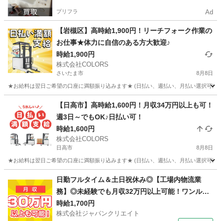
プリフラ
Ad
【岩槻区】高時給1,900円！リーチフォーク作業の
お仕事★体力に自信のある方大歓迎♪
時給1,900円
株式会社COLORS
さいたま市
8月8日
★お給料は翌日ご希望の口座に満額振り込みます★ (日払い、週払い、月払い選択可能) ◆
埼玉
さいたま市
倉庫
給料
【日高市】高時給1,600円！月収34万円以上も可！
週3日～でもOK♪日払い可！
時給1,600円
株式会社COLORS
日高市
8月8日
★お給料は翌日ご希望の口座に満額振り込みます★ (日払い、週払い、月払い選択可能) 
埼玉
日高市
倉庫
時給
日勤フルタイム＆土日祝休み◎【工場内物流業
務】◎未経験でも月収32万円以上可能！ワンルー
ム寮完備！
時給1,700円
株式会社ジャパンクリエイト