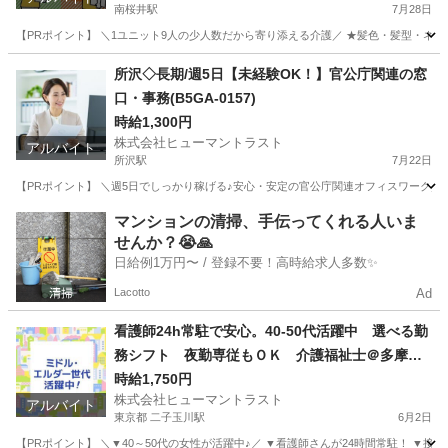
南桜井駅
7月28日
【PRポイント】 ＼1ユニット9人の少人数だから寄り添える介護／ ★髪色・髪型・ネイル
埼玉
春日部市
南桜井駅
介護
所沢◇長期/週5日【未経験OK！】官公庁関連の窓
口・事務(B5GA-0157)
時給1,300円
株式会社ヒューマントラスト
アルバイト
所沢駅
7月22日
【PRポイント】 ＼週5日でしっかり稼げる♪安心・安定の官公庁関連オフィスワーク／ 
埼玉
所沢市
所沢駅
一般事務
ヒューマントラスト
マンションの清掃、手伝ってくれる人いま
せんか？😭🙏
日給例1万円〜 / 登録不要！高時給求人多数✨
Lacotto
Ad
看護師24h常駐で安心。40-50代活躍中 選べる勤
務シフト 夜勤専従もＯＫ 介護福祉士＠多摩堤
通り/鎌田四丁目(ES1W-3576)
時給1,750円
株式会社ヒューマントラスト
アルバイト
東京都 二子玉川駅
6月2日
【PRポイント】 ＼▼40～50代の女性が活躍中♪／ ▼看護師さんが24時間常駐！ ▼接