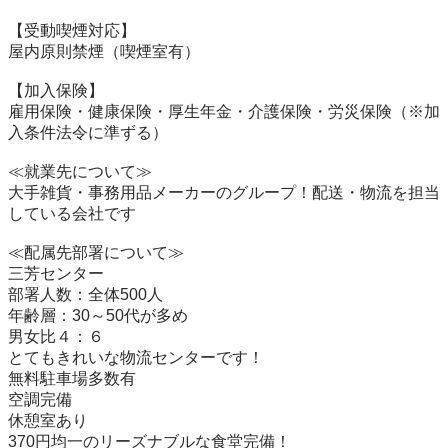
【受動喫煙対応】

屋内原則禁煙（喫煙室有）

【加入保険】

雇用保険・健康保険・厚生年金・介護保険・労災保険（※加
入条件法令に準ずる）

≪就業先について≫

大手雑貨・事務用品メーカーのグループ！配送・物流を担当
している会社です

≪配属先部署について≫

三芳センター

部署人数：全体500人

年齢層：30～50代が多め

男女比４：６

とてもきれいな物流センターです！

無料駐車場多数有

空調完備

休憩室あり

370円均一のリーズナブルな食堂完備！
