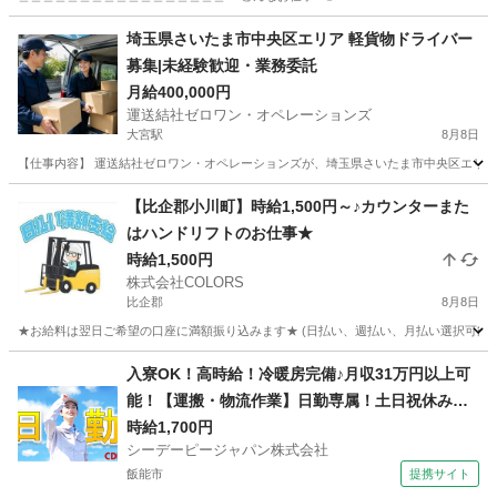
埼玉
志木市
ドライバー
社長
埼玉県さいたま市中央区エリア 軽貨物ドライバー
募集|未経験歓迎・業務委託
月給400,000円
運送結社ゼロワン・オペレーションズ
大宮駅
8月8日
【仕事内容】 運送結社ゼロワン・オペレーションズが、埼玉県さいたま市中央区エリア
埼玉
さいたま市
大宮駅
物流
貨物
【比企郡小川町】時給1,500円～♪カウンターまた
はハンドリフトのお仕事★
時給1,500円
株式会社COLORS
比企郡
8月8日
★お給料は翌日ご希望の口座に満額振り込みます★ (日払い、週払い、月払い選択可能) ◆
埼玉
比企郡
倉庫
スタッフ
入寮OK！高時給！冷暖房完備♪月収31万円以上可
能！【運搬・物流作業】日勤専属！土日祝休み！
自動車通勤OK！無料送迎バスあり！
時給1,700円
シーデーピージャパン株式会社
飯能市
提携サイト