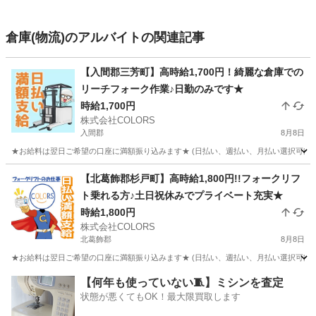
倉庫(物流)のアルバイトの関連記事
【入間郡三芳町】高時給1,700円！綺麗な倉庫での
リーチフォーク作業♪日勤のみです★
時給1,700円
株式会社COLORS
入間郡
8月8日
★お給料は翌日ご希望の口座に満額振り込みます★ (日払い、週払い、月払い選択可能) 
埼玉
入間郡
倉庫
時給
【北葛飾郡杉戸町】高時給1,800円!!フォークリフ
ト乗れる方♪土日祝休みでプライベート充実★
時給1,800円
株式会社COLORS
北葛飾郡
8月8日
★お給料は翌日ご希望の口座に満額振り込みます★ (日払い、週払い、月払い選択可能) 
埼玉
北葛飾郡
物流
時給
【何年も使っていない🧵】ミシンを査定
状態が悪くてもOK！最大限買取します