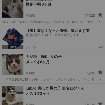
性別不明 0ヶ月
したら、追記いたし...
草加駅
7月22日
親猫2-3歳 子猫11ヶ月 親猫はメスで 子猫オスです 健康です ご飯もた
くさん食べます 閲覧して頂きありがとうございます。 この度里親募集
埼玉
草加市
草加駅
猫
3歳
【求】着なくなった着物、買います👘
させて頂きます。 元は家の近くで拾った猫なのですが お腹に子供がい
状態が悪くてもOK！最大限買取します
たため保護して...
Ad
プリフラ
キジ白 9歳 女の子
メス 9才6ヶ月
草加駅
7月2日
生年月日2027/1/18 女の子 おっとりしていて人懐っこいです。 隣で
よく寝ようとします。ドライヤー、雷、宅配の音には苦手で逃げま
埼玉
草加市
草加駅
猫
9歳
1歳3ヶ月ほど 男の子 仮名ヒゲくん
す。 体重 6.8 避妊済み ワクチン済み 草加付近まで来てくれる方 必
オス 1才3ヶ月
要の場合、...
草加市
6月23日