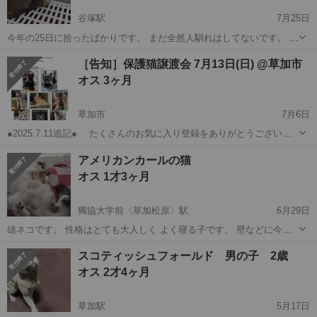
谷塚駅
7月25日
今年の25日に拾ったばかりです。 まだ全然人馴れはしてないです。 引
っ掻いたりはしてきません。 すごく緊張してるようで人が見てるとこ
埼玉
草加市
谷塚駅
猫
ワクチン
［告知］保護猫譲渡会 7月13日(日) @草加市
では特に動きはないです。 特にまだ病気はないです。 病院に行ってノ
オス 3ヶ月
ミのスプレーはしました。...
草加市
7月6日
●2025.7.11追記● たくさんのお気に入り登録をありがとうございま
すmm 病院の駐車場、譲渡会でお借りする病院の待合室のスペース
埼玉
草加市
猫
トライアル
アメリカンカールの猫
に限りがございます。2時間という限られた時間に、もしも、お気に入
オス 1才3ヶ月
りに登録してくださった...
獨協大学前〈草加松原〉駅
6月29日
雄ネコです。 性格はとても大人しく よく寝る子です。 壁などに今ま
でいっさい爪研ぎなどは したことないです。 とても飼いやすいお利口
埼玉
草加市
獨協大学前〈草加松原〉駅
猫
スコティッシュフォールド 男の子 2歳
さんです。 ねこじゃらしが大好きで 遊んでくれます！ 一対一になる
アメリカンカール
オス 2才4ヶ月
とすごい甘えん坊です。 ...
草加駅
5月17日