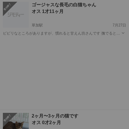
埼玉
草加市
草加駅
猫
ワクチン
ゴージャスな長毛の白猫ちゃん
寝てくれる可愛い子です。 トイレの失敗もなく、お利口さんです。 初
オス 1才11ヶ月
めての方でもすごく飼いやすい子か...
草加駅
7月27日
ビビリなところがありますが、慣れると甘えん坊さんです 撫でるとゴ
ロゴロ言ったり、撫でて欲しいと近くに来て見つめてきたり膝に乗っ
埼玉
草加市
草加駅
猫
ワクチン
てきたりして催促してきます。 可愛いお顔で見つめられるとキュンと
してしまいます。 とってもお顔が整...
2ヶ月〜3ヶ月の猫です
オス 0才2ヶ月