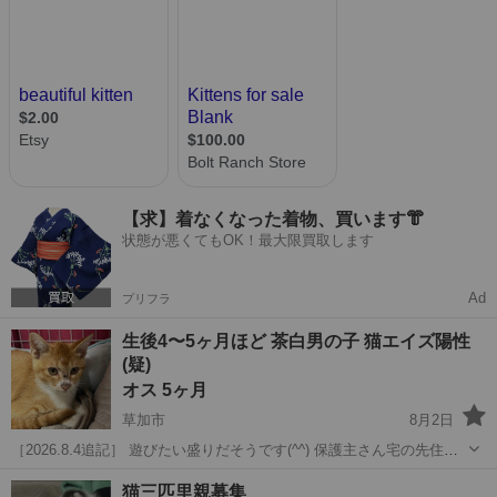
【求】着なくなった着物、買います👘
状態が悪くてもOK！最大限買取します
Ad
プリフラ
生後4〜5ヶ月ほど 茶白男の子 猫エイズ陽性
(疑)
オス 5ヶ月
草加市
8月2日
［2026.8.4追記］ 遊びたい盛りだそうです(^^) 保護主さん宅の先住さ
んにかまってもらいたいようで、怒られて(教育)いるようです。主治医
埼玉
草加市
猫
陽性
猫三匹里親募集
と相談し、去勢手術の予約をすると言うことですので、進展がありま