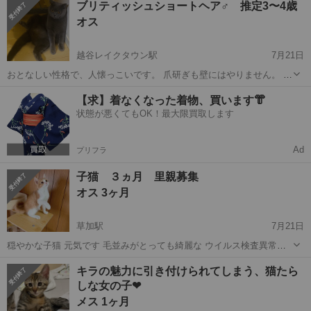
ブリティッシュショートヘア♂ 推定3〜4歳
と過ごしてほしいと思い、里親様を探しております。 子猫のミケちゃ
オス
ん（サビ？）(写真1〜3枚目) ...
越谷レイクタウン駅
7月21日
おとなしい性格で、人懐っこいです。 爪研ぎも壁にはやりません。 ご
飯もらう時にちゅっとする芸も出来ます。 男の子です。 ２０２2年12
埼玉
草加市
越谷レイクタウン駅
猫
【求】着なくなった着物、買います👘
月に里親として譲り受けましたが、 子どもにアレルギーが見つかり、
状態が悪くてもOK！最大限買取します
ブリティッシュショートヘア
優しい里親さ...
Ad
プリフラ
子猫 ３ヵ月 里親募集
オス 3ヶ月
草加駅
7月21日
穏やかな子猫 元気です 毛並みがとっても綺麗な ウイルス検査異常な
し ノミダニ駆虫済み ワクチン接種済み マイクロチップ済む やさしい
埼玉
草加市
草加駅
猫
ブルータビー
キラの魅力に引き付けられてしまう、猫たら
家族募集中。 前の応募者が契約違反をしたため、再募集します...
しな女の子❤
メス 1ヶ月