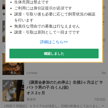
オス 2ヶ月
生体売買は禁止です
草加市
7月15日
ご利用には身分証提示が必須です
譲渡・引取り後も必要に応じて飼育状況の確認
◆経緯 足利にてボランティアで保護活動をしている方の要請にて、預
かり飼育・里親探しをしております。足利では多数の地域猫や野良猫
を行います
埼玉
草加市
猫
ワクチン
［譲渡会参加のため停止］生後2〜3ヶ月ほど
がおります。無責任な人間が「かわいいから」と言うだけの理由で猫
無責任な理由での募集は行なえません
ハチワレ女の子 ツユメコちゃん(仮)
に餌を与え、手術をしないまま放置して...
譲渡・引取は原則として一回までです
メス 2ヶ月
草加市
7月15日
詳細はこちら>>
［2026.7.16追記］ とにかく、よく遊びます。 他の子猫たちが電池切
れしている中、ずっとボールを追いかけ、トンネルに入り、と走り回
埼玉
草加市
猫
ワクチン
確認しました
【求】古い人形譲ってくれませんか？
っています。 まだまだ、離れた場所からの観察になりますが、人がい
状態が悪くてもOK🙆‍♀️査定0円‼️
ても出てくるようになった...
Ad
COYASH
［譲渡会参加のため停止］生後2ヶ月ほど サ
バトラ男の子 白くん(仮)
オス 2ヶ月
草加市
7月10日
［2026.7.25追記］ トライアルが決定し、日程の約束をしておりました