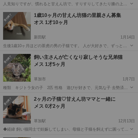
人見知りですが、慣れると甘えん坊で、すりすりしてきたり膝の上に
乗ってきたり話しかけてきたりする子です。 体重は約5キロ 大きな病
埼玉
草加市
草加駅
猫
スコティッシュフォールド
1歳10ヶ月の甘えん坊猫の里親さん募集
気などにはまだ一度もかかっておらず、健康な状態です。 譲渡場所に
オス 1才10ヶ月
ついては要相談
新田駅
1月14日
生後1歳10ヶ月ほどの茶虎の男の子猫です。 人が大好きで、ずっと膝
の上にいたがるほどの甘えん坊。 どこに行くにも後をくっついてきて
埼玉
草加市
新田駅
猫
甘えん坊
飼い主さんが亡くなり寂しそうな兄弟猫
くれる可愛い男の子です。 たくさんの愛情を注いであげていただける
メス 1才5ヶ月
方大歓迎です。 食...
草加市
1月7日
種類 キジトラ女の子 2匹 性格 遊びが好きで、元気な子 去勢済み
白血病 エイズキャリア なし 混合ワクチン 1回済み とても元気で
埼玉
草加市
猫
性格
2ヶ月の子猫♡甘えん坊ママと一緒に
食欲旺盛 近所の飼い主の1人暮らしの方が亡くなり、家の扉が以前は
メス 0才2ヶ月
開...
草加駅
12月13日
◆経緯 飼い猫同士で妊娠してしまい、母猫と子猫を飼えずに困ってい
るということで保護しました。早く里親様のおうちで自由にのびのび
埼玉
草加市
草加駅
猫
ワクチン