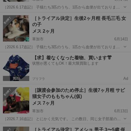
［2026.6.17追記］ 子猫たち3匹のうち、1匹から血便が出ておりま
す。 警戒心マックス状態なので、トイレに張って、うんちをするのを
埼玉
草加市
猫
性格
［トライアル決定］生後2ヶ月程 長毛三毛 女
待つこともできず、どの子か不明です。 トライアルに出てから発覚す
の子
ると思いますので、ご理解...
メス 2ヶ月
草加市
6月14日
［2026.6.17追記］ 子猫たち3匹のうち、1匹から血便が出ておりま
す。 警戒心マックス状態なので、トイレに張って、うんちをするのを
埼玉
草加市
猫
トライアル
【求】着なくなった着物、買います👘
待つこともできず、どの子か不明です。 トライアルに出てから発覚す
状態が悪くてもOK！最大限買取します
ると思いますので、ご理解...
Ad
プリフラ
［譲渡会参加のため停止］生後7ヶ月程 サビ
猫女子のももちゃん(仮)
メス 7ヶ月
草加市
6月13日
［2026.7.16追記］ とにかく元気です。 この数日、同じ女子部屋の誰
かにちゅーるをあげることにしているのですが、こっそりしていても
埼玉
草加市
猫
［トライアル決定］アメショ 男子 3〜5歳 仮
すぐに嗅ぎつけて、生ビールを飲むかのごとくちゅーるを飲んでおり