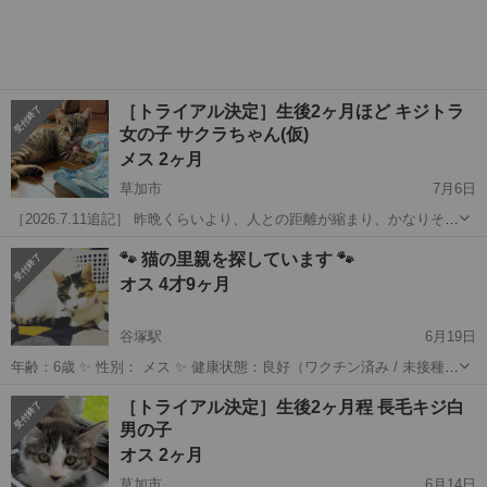
［トライアル決定］生後2ヶ月ほど キジトラ
女の子 サクラちゃん(仮)
メス 2ヶ月
草加市
7月6日
［2026.7.11追記］ 昨晩くらいより、人との距離が縮まり、かなりそば
にいても逃げることがなくなりました。そして、なでなで攻撃にて、
埼玉
草加市
猫
キジトラ
🐾 猫の里親を探しています 🐾
お尻を上げることあり 嬉 とてもかわいいです(*^^*) ◆経緯 足利にてボ
オス 4才9ヶ月
ランティ...
谷塚駅
6月19日
年齢：6歳 ✨ 性別： メス ✨ 健康状態：良好（ワクチン済み / 未接種）
責任を持って最後まで可愛がってくださる方、ぜひご連絡ください 🙏
埼玉
草加市
谷塚駅
猫
健康状態
［トライアル決定］生後2ヶ月程 長毛キジ白
男の子
オス 2ヶ月
草加市
6月14日