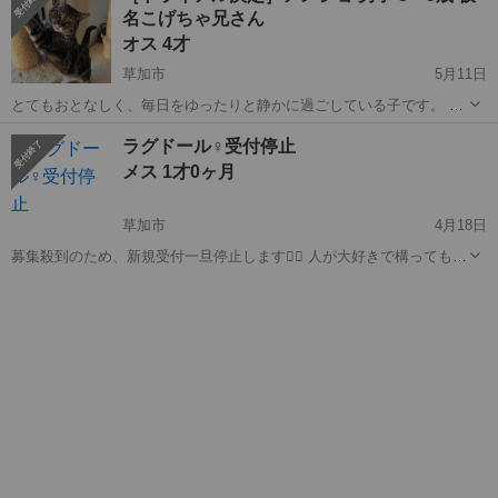
名こげちゃ兄さん
ます。 「飼い主！とりあえ...
オス 4才
草加市
5月11日
とてもおとなしく、毎日をゆったりと静かに過ごしている子です。 誰
よりも人懐こく、おもちゃなどで遊ぶことよりも飼い主に抱っこされ
埼玉
草加市
猫
先住
ラグドール︎︎♀受付停止
たり、一緒に寝たりすることを望みますので、先住さまの居ないご家
メス 1才0ヶ月
庭希望しております。 ［2026....
草加市
4月18日
募集殺到のため、新規受付一旦停止します🙇‍♀️ 人が大好きで構ってもら
うとゴロゴロ喉を鳴らします☺️ ご飯は好き嫌いせずに食べてくれ、爪
埼玉
草加市
猫
ラグドール
切りやシャンプー、ブラッシング、歯磨きなどお手入れも大人しくさ
せてくれます。 ...