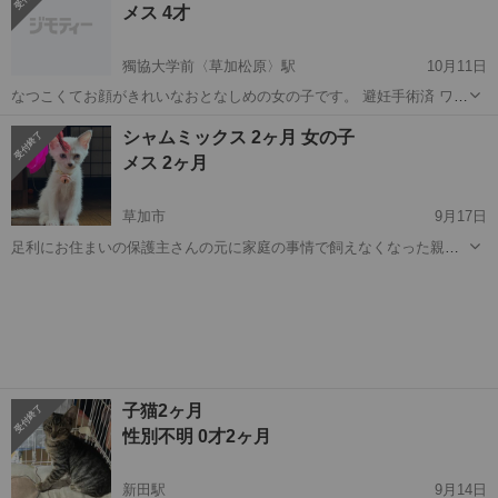
メス 4才
ッタさんとヒビトくん...
獨協大学前〈草加松原〉駅
10月11日
なつこくてお顔がきれいなおとなしめの女の子です。 避妊手術済 ワク
チン済 健康で便の状態も良好です 飼えなくなった方から保護致しまし
埼玉
草加市
獨協大学前〈草加松原〉駅
猫
シャムミックス 2ヶ月 女の子
た。 うちに来てからしばらく経ちましたので、この度里親さまを見つ
ペルシャ
メス 2ヶ月
けることにいたしました...
草加市
9月17日
足利にお住まいの保護主さんの元に家庭の事情で飼えなくなった親子
猫を保護。8月8日に当方(草加市谷塚町)が引取り、預かり飼育を始めま
埼玉
草加市
猫
シャムミックス
した。 子猫は7月26日生まれ。預かり時点でまだ生後2週間ほどでし
た。ママがしっかりと子猫たち...
子猫2ヶ月
性別不明 0才2ヶ月
新田駅
9月14日