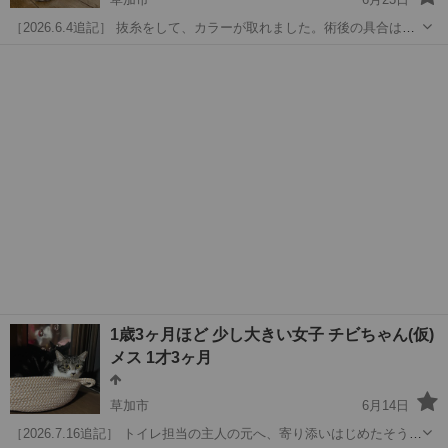
［2026.6.4追記］ 抜糸をして、カラーが取れました。術後の具合は良
好です。そして相変わらず、甘えん坊さ加減を炸裂させ「おとーさん
埼玉
草加市
猫
性格
のひざはボクのもの」と言わんばかりに、毎晩ひざ抱っこされていま
す。 ［2026.5.24...
1歳3ヶ月ほど 少し大きい女子 チビちゃん(仮)
メス 1才3ヶ月
草加市
6月14日
［2026.7.16追記］ トイレ担当の主人の元へ、寄り添いはじめたそうで