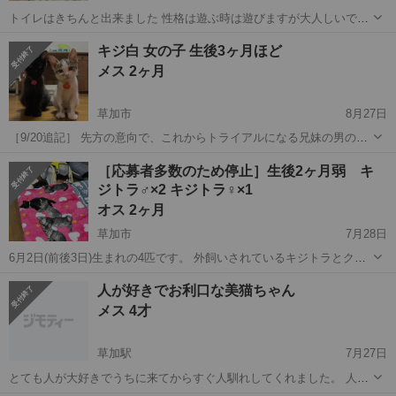
トイレはきちんと出来ました 性格は遊ぶ時は遊びますが大人しいです
元気 まだワクチンと去勢してません 男性の方はお断りしております
埼玉
草加市
新田駅
猫
性格
キジ白 女の子 生後3ヶ月ほど
家族がいる方は大丈夫です! 9月13日に見つけました 捨て猫です!
メス 2ヶ月
草加市
8月27日
［9/20追記］ 先方の意向で、これからトライアルになる兄妹の男の子
の方をウィルス検査いたしました。猫エイズ・白血病とも陰性でし
埼玉
草加市
猫
オレンジ
［応募者多数のため停止］生後2ヶ月弱 キ
た。募集の女の子のほうも陰性と思われます。 ［9/8追記］ 男の子の
ジトラ♂×2 キジトラ♀×1
方が決定しました。 ［9...
オス 2ヶ月
草加市
7月28日
6月2日(前後3日)生まれの4匹です。 外飼いされているキジトラとクロ
の姉妹のママ猫さんが産みました。 7月19日保護 ［プロフィール］ 出
埼玉
草加市
猫
キジトラ
人が好きでお利口な美猫ちゃん
身：栃木県足利市 6月2日(前後3日)生まれ ※6月2日に産まれた子と、
メス 4才
その前後3...
草加駅
7月27日
とても人が大好きでうちに来てからすぐ人馴れしてくれました。 人の
近くにいることが好きで、スリスリすり寄ってきてくれたり、一緒に