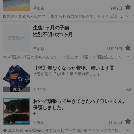
草加市
9月9日
白黒のオス猫ちゃんです。 撫でられるのが大好きで、たくさん話しか
けてくれます。 3年ほど病気をしていません。
埼玉
草加市
猫
生後1ヶ月の子猫
性別不明 0才1ヶ月
草加駅
11月21日
オス3匹メス1匹の赤ちゃんです。 ※先にオス1匹メス1匹は決まってお
ります。 オス2匹の里親さんを探しております。 兄弟同士でよくじゃ
埼玉
草加市
草加駅
猫
メス
【求】着なくなった着物、買います👘
れるようになり たくさん歩くようになりました🤗 みんな甘えん坊さん
状態が悪くてもOK！最大限買取します
で抱っこしてあげる...
Ad
プリフラ
お外で頑張って生きてきたハチワレ♂くん。
保護しました。
谷塚駅
1月29日
◆ 募集経緯 ❤️😸😸❤️お外で暮らしていて我が家のベランダでご飯を