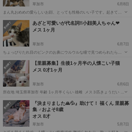
草加市
6月8日
まん丸おめめの愛らしいお顔、とっても性格のいい子です。起きてい
る間はずっと遊んでいます。姉妹として育ったラナとの追いかけっこ
埼玉
草加市
猫
性格
あざと可愛いが代名詞!!小顔美人ちゃん❤
やにゃんプロ、おもちゃやアスレチックやヒモやコードや落ちてる猫
メス 1ヶ月
砂や・・・とにかく何でも。あまりに楽し...
草加市
6月7日
ちょっぴりたれ目のピンクのお鼻にウルウルな瞳で見つめられたら速
攻で虜になってしまう可愛さです。姉妹として育ったキラには特にわ
埼玉
草加市
猫
ワクチン
【里親募集】生後1ヶ月半の人懐こい子猫
がままに甘えています。キラが大好きで後を追い真似をしているので
メス 0才1ヶ月
すが、まるで自分がキラと遊んであげてい...
草加市
6月6日
所在地 埼玉県草加市 年齢 1ヶ月半くらい 雄雌 メス３匹きょうだい 検
便 異常無し ワクチン 未接種 猫エイズ 不明 猫白血病 不明 260gで保護
埼玉
草加市
猫
ワクチン
『決まりました🙏💦』助けて！ 福くん 里親募
しました。今は500gくらいかと思います。...
集 ♂およそ8歳
オス 8才
草加市
5月7日