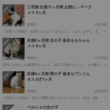
検査結果もとても良好です。が、涙目は今後も続きますので、ご理解
埼玉
草加市
猫
兄弟
三毛猫 生後５ヶ月程 お顔に↔︎マーク
の上、応募をお願いします。 ［2026.2.16追記］ 発熱したクロりんを
メス 5ヶ月
連れて、通院...
草加市
11月29日
［2026.1.27追記］ お姉さんになってきました。 しかしながら、まだ
まだ子猫。毎日元気いっぱい走り回っています。お姉さん感は出てき
埼玉
草加市
猫
ミルク
生後6ヶ月程 女の子 仮名ももちゃん
ていますが、大きくなっている感はあまり無く、体重も1.6kgほどで
メス 6ヶ月
す。そんな細身の骨格か...
草加市
11月23日
足利にお住まいの保護主さんより、10/17に預かりました。その数日前
に、同市内での大規模捕獲作戦にて保護された子です。 ◆経緯 自称猫
埼玉
草加市
猫
性格
生後6ヶ月程 男の子 仮名セブンくん
好きおじさんが数年に渡り、家の側で野良猫に餌をやり続け、増えに
オス 0才7ヶ月
増えたため近所からクレーム...
草加市
11月23日
［2025.12.21追記］ 預かり期間が長くなりそうなので、本日、3種混
合ワクチンをしました。現在、体重は3.9kg。来月あたりに去勢手術を
埼玉
草加市
猫
去勢手術
ペルシャの女の子
する予定です。預かり部屋で預かり猫たちの面倒を見てくれているム