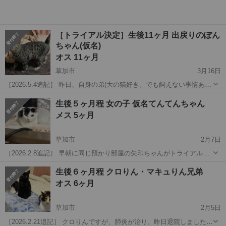
［トライアル決定］生後11ヶ月 出戻りのぽん
ちゃん(仮名)
オス 11ヶ月
草加市
3月16日
［2026.5.4追記］ 昨日、自身の弟(大の猫好き。でも飼えない事情あ
り)の家に連れて行きました。草加市から春日部市までのドライブでし
埼玉
草加市
猫
性格
生後５ヶ月程 女の子 仮名てんてんちゃん
たが、ハーネスとリードをつけ、助手席の主人のひざに乗ったり、後
メス 5ヶ月
ろの座席に移動したりしなが...
草加市
2月7日
［2026.2.8追記］ 早朝に同じ預かり部屋の矢印ちゃんがトライアルに
出発し、大きな心境の変化があったようです。夜のおやつタイムの他
埼玉
草加市
猫
性格
生後６ヶ月程 クロりん・マキュりん兄弟
に「てんてんちゃん、こっちにおいで」というと、「ん〜〜」と何度
オス 6ヶ月
でも返事をしてくれるようにな...
草加市
2月5日
［2026.2.21追記］ クロりんですが、肺炎が治り、昨日退院しました。