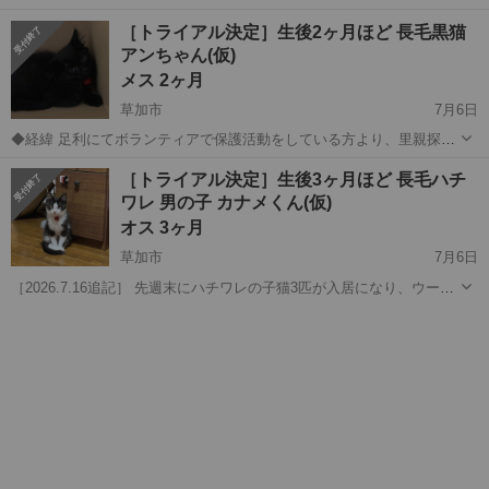
が、先方より連絡がなく、ご縁となりませんでした。 再度、募集を開
埼玉
草加市
猫
サバトラ
［トライアル決定］生後2ヶ月ほど 長毛黒猫
始しますので、よろしくお願いいたします。 ◆経緯 足利にてボランテ
アンちゃん(仮)
ィアで保護活動をし...
メス 2ヶ月
草加市
7月6日
◆経緯 足利にてボランティアで保護活動をしている方より、里親探し
の要請がありました。当家は草加市にてボランティアで預かり飼育を
埼玉
草加市
猫
生後
［トライアル決定］生後3ヶ月ほど 長毛ハチ
しております。 現在ご縁のある足利では、多数の地域猫や野良猫がお
ワレ 男の子 カナメくん(仮)
ります。こちらの黒猫アンちゃんも...
オス 3ヶ月
草加市
7月6日
［2026.7.16追記］ 先週末にハチワレの子猫3匹が入居になり、ウーウ
ー、シャーシャー言いまくっている、ハチワレメンズ2匹にビビってい
埼玉
草加市
猫
ハチワレ
ました。威勢が良かったので、めずらしく、ヒビトくんたちお兄ちゃ
んもビビりまくり、しばら...