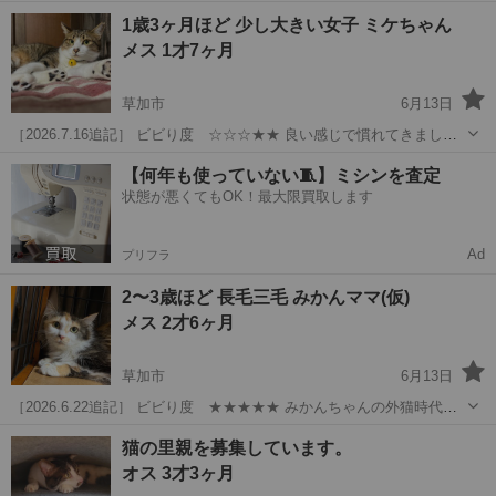
す。 ザクザクと掃除をしていると、横に来てピトッとくっ付く「ピト
埼玉
草加市
猫
1歳
1歳3ヶ月ほど 少し大きい女子 ミケちゃん
リスト」(我が家の通称)になり、なでなでもできるし、そのまま抱っこ
メス 1才7ヶ月
もできる、と主人は喜...
草加市
6月13日
［2026.7.16追記］ ビビり度 ☆☆☆★★ 良い感じで慣れてきまし
た。 が、掃除機をかけたりするので、自分はまだまだ遠巻きにしか見
埼玉
草加市
猫
ミケ
【何年も使っていない🧵】ミシンを査定
られておりません。 当家に来た時は話しかけたり、なでなでするとブ
状態が悪くてもOK！最大限買取します
ルブル震えてましたが、そ...
Ad
プリフラ
2〜3歳ほど 長毛三毛 みかんママ(仮)
メス 2才6ヶ月
草加市
6月13日
［2026.6.22追記］ ビビり度 ★★★★★ みかんちゃんの外猫時代の
餌やりさんより情報をもらいました。今回の出産で3回目だということ
埼玉
草加市
猫
トライアル
猫の里親を募集しています。
です。 おおよその年齢が2歳くらいと判断しますので、修正いたしま
オス 3才3ヶ月
す。 ◆経緯 足利に...