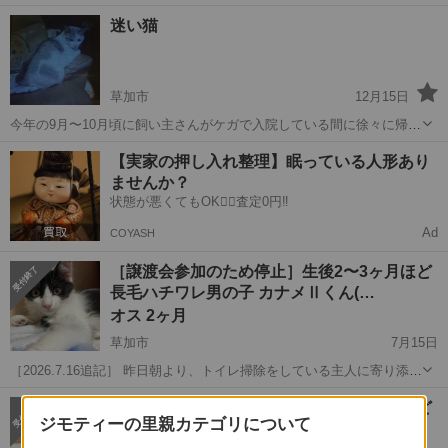
食べに来ていたハチワレの大ちゃん😸 寒くなって来たので捕獲しまし
埼玉
草加市
谷塚駅
猫
ハチワレ
迷い猫
た。 まだまだ人間が怖いようです🙀💦 健康状態は🍚食欲旺盛 💩問題
なし！ 健康そのもの！！人...
草加市
12月15日
今年の9月〜10月頃に飼い主さんがケガで入院している間に徐々に帰っ
て来なくなってしまいました。人懐こいところがあるオス猫です。名
埼玉
草加市
猫
迷い
【実家の押し入れ整理】眠っている人形あり
前はチョビ。 白地にグレーの模様。首輪なし。 草加市清門町あたりで
ませんか？
見かけた方、近所で居着い...
状態が悪くてもOK🙆‍♀️査定0円‼️
Ad
COYASH
［譲渡会参加のため停止］生後2〜3ヶ月ほど
長毛ハチワレ男の子 カナメⅡくん(…
オス 2ヶ月
草加市
7月15日
［2026.7.16追記］ 昨日朝より、トイレ掃除をしている主人に寄り添
い、抱っこしてみると、ゴロゴロ言っていたそうです。まんざらでも
埼玉
草加市
猫
ワクチン
［譲渡会参加のため停止］生後2〜3ヶ月ほど
なかったようで、夜、自分が部屋に入ると、サクラちゃんと共に寄っ
ジモティーの里親カテゴリについて
ハチワレ男の子 コヒビトくん(仮)
て来ました。 抱っこが好きな...