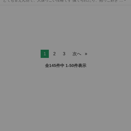
とても甘えん坊で、人懐っこい性格です 撫でられたり、抱っこ好き 病
気にかかったことは一度ありません 極めて健康だと思います 譲渡が可
埼玉
草加市
猫
8歳
能な方には 猫のゲージ（2段タイプ）、トイレ（固まる砂ではな
い）、砂、シート、餌、餌台を...
1
2
3
次へ
全145件中 1-50件表示